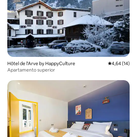
Hôtel de l'Arve by HappyCulture
4,64 de uma a
4,64 (14)
Apartamento superior