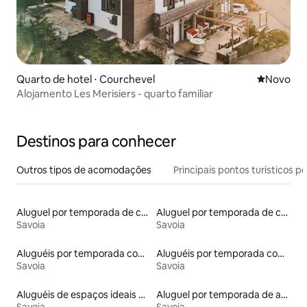
Quarto de hotel ⋅ Courchevel
Novo lugar
Novo
Alojamento Les Merisiers - quarto familiar
Destinos para conhecer
Outros tipos de acomodações
Principais pontos turísticos po
Aluguel por temporada de casas na árvore
Aluguel por temporada de castelos
Savoia
Savoia
Aluguéis por temporada com acesso ao lago
Aluguéis por temporada com caiaque
Savoia
Savoia
Aluguéis de espaços ideais para famílias
Aluguel por temporada de apart-hotéis
Savoia
Savoia