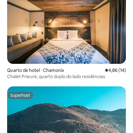
Quarto de hotel ⋅ Chamonix
4,86 de uma a
4,86 (14)
Chalet Prieuré, quarto duplo do lado residências
Superhost
Superhost