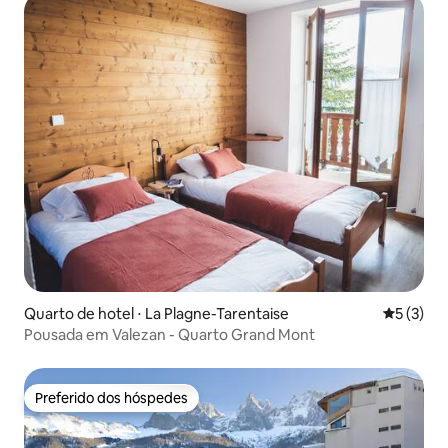
Quarto de hotel ⋅ La Plagne-Tarentaise
5 de uma 
5 (3)
Pousada em Valezan - Quarto Grand Mont
Preferido dos hóspedes
Preferido dos hóspedes