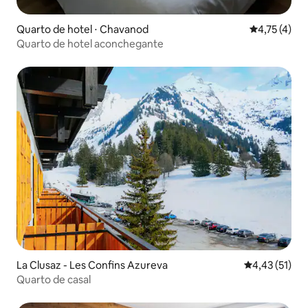
Quarto de hotel ⋅ Chavanod
4,75 de uma 
4,75 (4)
Quarto de hotel aconchegante
La Clusaz - Les Confins Azureva
4,43 de uma a
4,43 (51)
Quarto de casal