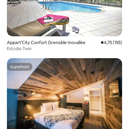
Appart'City Confort Grenoble Inovallée
4,75 de uma av
4,75 (155)
Estúdio Twin
Superhost
Superhost