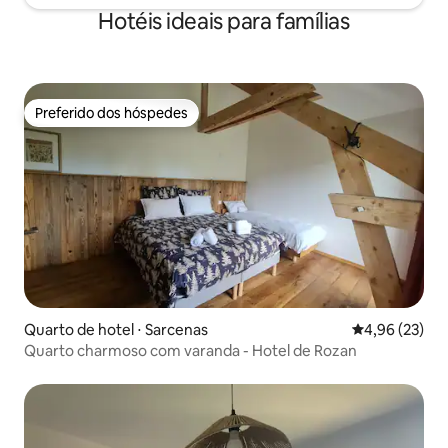
Hotéis ideais para famílias
Preferido dos hóspedes
Preferido dos hóspedes
Quarto de hotel ⋅ Sarcenas
4,96 de uma a
4,96 (23)
Quarto charmoso com varanda - Hotel de Rozan