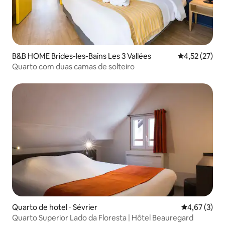
B&B HOME Brides-les-Bains Les 3 Vallées
4,52 de uma a
4,52 (27)
Quarto com duas camas de solteiro
Quarto de hotel ⋅ Sévrier
4,67 de uma 
4,67 (3)
Quarto Superior Lado da Floresta | Hôtel Beauregard