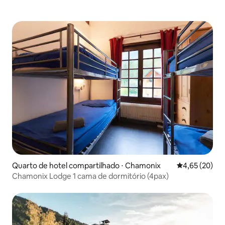
Quarto de hotel compartilhado ⋅ Chamonix
4,65 de uma a
4,65 (20)
Chamonix Lodge 1 cama de dormitório (4pax)