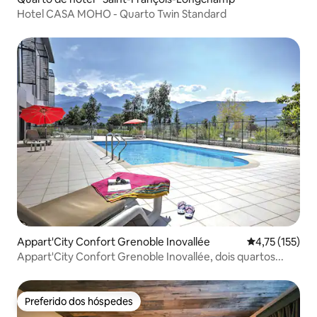
Hotel CASA MOHO - Quarto Twin Standard
Appart'City Confort Grenoble Inovallée
4,75 de uma av
4,75 (155)
Appart'City Confort Grenoble Inovallée, dois quartos...
Preferido dos hóspedes
Preferido dos hóspedes