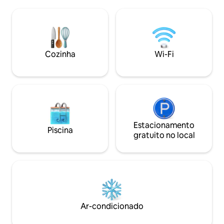
Apenas fórmula de
terraço da La Maison des Ducs com uma
manhã durante a 
bebida, em um ambiente acolhedor e
fórmula de meia p
elegante. Um ótimo lugar para curtir
durante a tempora
Chambéry e se divertir em companhia.
Aguardamos as bo
Cozinha
Wi-Fi
Estacionamento
Piscina
gratuito no local
Ar-condicionado