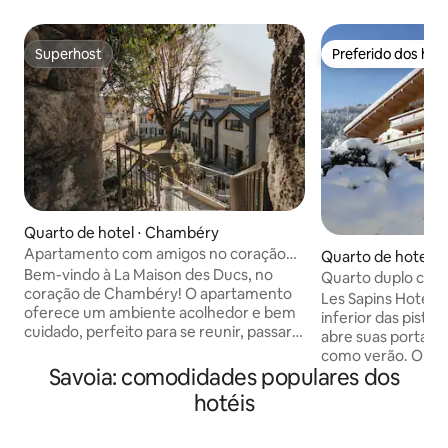
Superhost
Preferido dos hó
Superhost
Preferido dos hó
Quarto de hotel ⋅ Chambéry
Apartamento com amigos no coração
Quarto de hotel ⋅ 
de Chambéry
Bem-vindo à La Maison des Ducs, no
Quarto duplo com
coração de Chambéry! O apartamento
Les Sapins Hotel***
oferece um ambiente acolhedor e bem
inferior das pistas
cuidado, perfeito para se reunir, passar
abre suas portas e
tempo juntos e aproveitar plenamente o
como verão. O estabelecimento inclui 24
momento com os amigos. Tudo está a
Savoia: comodidades populares dos
quartos (de solteir
uma curta distância a pé: restaurantes,
vista deslumbrant
hotéis
bares e o centro histórico ficam a
enquanto está loc
poucos passos de distância. No final do
as comodidades do
dia, prolonguem o tempo juntos no