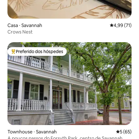
Casa ⋅ Savannah
4,99 de uma a
4,99 (71)
Crows Nest
Preferido dos hóspedes
Entre os melhores preferidos dos hóspedes
Townhouse ⋅ Savannah
5 de uma a
5 (65)
A poucos passos do Forsyth Park, centro de Savannah,