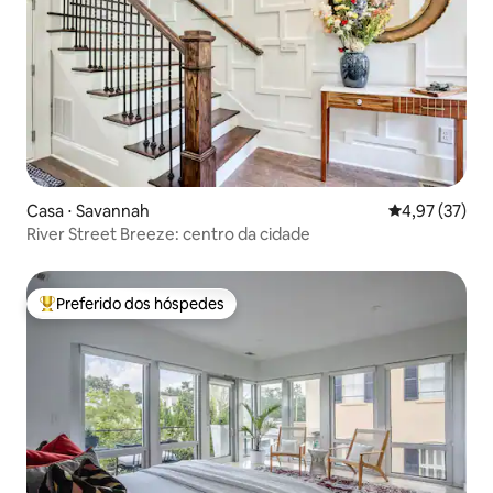
Casa ⋅ Savannah
4,97 de uma a
4,97 (37)
River Street Breeze: centro da cidade
Preferido dos hóspedes
Entre os melhores preferidos dos hóspedes