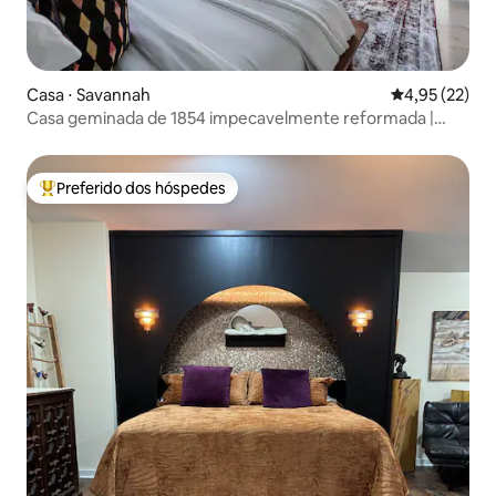
Casa ⋅ Savannah
4,95 de uma a
4,95 (22)
Casa geminada de 1854 impecavelmente reformada |
Pátio
Preferido dos hóspedes
Entre os melhores preferidos dos hóspedes