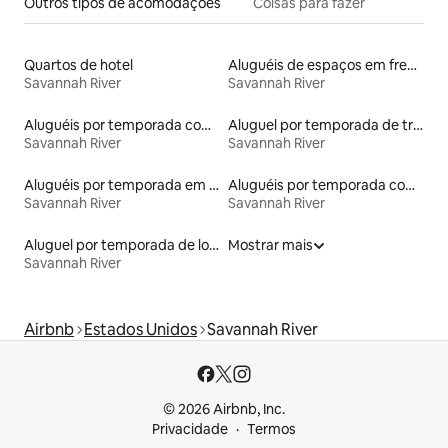
Outros tipos de acomodações
Coisas para fazer
Quartos de hotel
Aluguéis de espaços em frente à praia
Savannah River
Savannah River
Aluguéis por temporada com acesso ao lago
Aluguel por temporada de trailers
Savannah River
Savannah River
Aluguéis por temporada em hotéis-fazenda
Aluguéis por temporada com cama de altura acessível
Savannah River
Savannah River
Aluguel por temporada de lofts
Mostrar mais
Savannah River
Airbnb
Estados Unidos
Savannah River
© 2026 Airbnb, Inc.
Privacidade
Termos