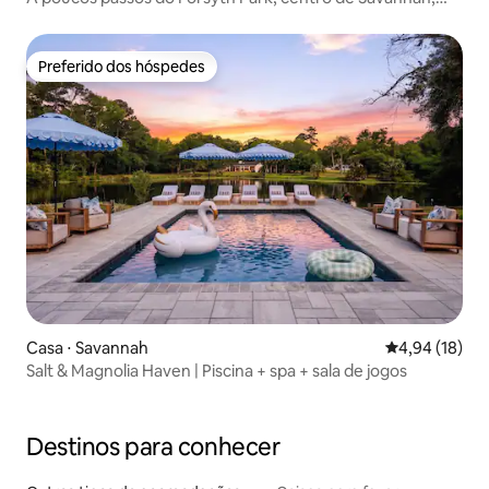
sofisticado
Preferido dos hóspedes
Preferido dos hóspedes
Casa ⋅ Savannah
4,94 de uma a
4,94 (18)
Salt & Magnolia Haven | Piscina + spa + sala de jogos
Destinos para conhecer