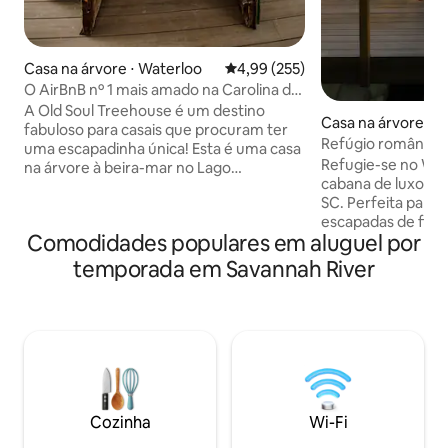
Casa na árvore ⋅ Waterloo
4,99 de uma avaliação média de 
4,99 (255)
O AirBnB nº 1 mais amado na Carolina do
Sul! *Old Soul Treehouse*
A Old Soul Treehouse é um destino
Casa na árvore ⋅ A
fabuloso para casais que procuram ter
Refúgio romântico
uma escapadinha única! Esta é uma casa
com banheira de
Refugie-se no Wi
na árvore à beira-mar no Lago
privativa
cabana de luxo pri
Greenwood com um cais privativo,
SC. Perfeita para 
aquecimento/ar condicionado, banheira
escapadas de fim 
de hidromassagem, cama king size e
Comodidades populares em aluguel por
mel, aniversários 
uma cozinha totalmente equipada e
na natureza. Acor
banheiro. Dê um mergulho no lago
temporada em Savannah River
pássaros e tome s
durante o dia ou à noite desfrute de um
varanda. Passe o 
mergulho na banheira de
banheira de hidro
hidromassagem na varanda tranquila
refrescando-se na
sob as estrelas. Reserve conosco e em
fria ou relaxando
breve você estará desfrutando de luxo à
de balanço com seu
beira da água durante esta experiência
favorito. Mais tar
íntima com a pessoa que você ama.
da fogueira sob as
Adoraríamos ter você!
Cozinha
Wi-Fi
brilhantes para um