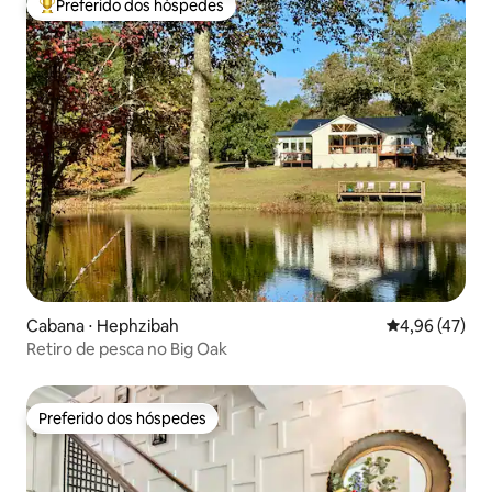
Preferido dos hóspedes
Entre os melhores preferidos dos hóspedes
Cabana ⋅ Hephzibah
4,96 de uma a
4,96 (47)
Retiro de pesca no Big Oak
Preferido dos hóspedes
Preferido dos hóspedes