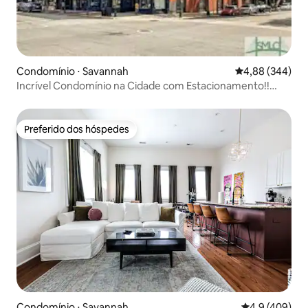
Condomínio ⋅ Savannah
4,88 de uma ava
4,88 (344)
Incrível Condomínio na Cidade com Estacionamento!!
Localização Perfeita
Preferido dos hóspedes
Preferido dos hóspedes
Condomínio ⋅ Savannah
4,9 de uma av
4,9 (409)