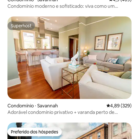
Condomínio moderno e sofisticado: viva como um
morador local!
Superhost
Superhost
Condomínio ⋅ Savannah
4,89 de uma ava
4,89 (329)
Adorável condomínio privativo + varanda perto de
Forsyth
Preferido dos hóspedes
Preferido dos hóspedes