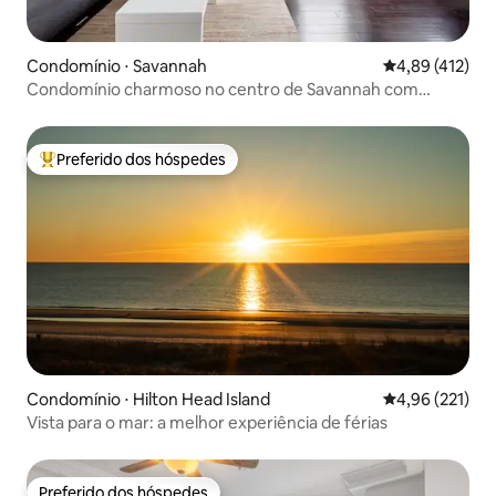
Condomínio ⋅ Savannah
4,89 de uma av
4,89 (412)
Condomínio charmoso no centro de Savannah com
acesso à piscina
Preferido dos hóspedes
Entre os melhores preferidos dos hóspedes
Condomínio ⋅ Hilton Head Island
4,96 de uma av
4,96 (221)
Vista para o mar: a melhor experiência de férias
Preferido dos hóspedes