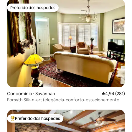
Preferido dos hóspedes
Preferido dos hóspedes
Condomínio ⋅ Savannah
4,94 de uma av
4,94 (281)
Forsyth Silk-n-art (elegância-conforto-estacionamento
gratuito)
Preferido dos hóspedes
Entre os melhores preferidos dos hóspedes