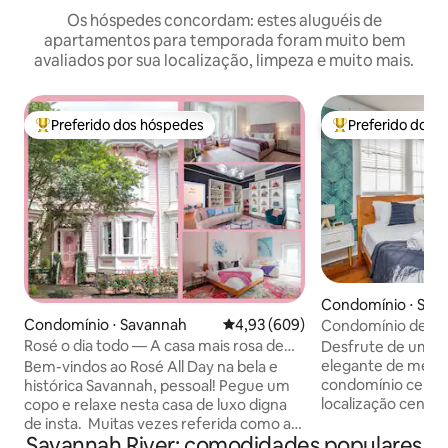
Os hóspedes concordam: estes aluguéis de
apartamentos para temporada foram muito bem
avaliados por sua localização, limpeza e muito mais.
Preferido dos hóspedes
Preferido dos 
Entre os melhores preferidos dos hóspedes
Entre os melhore
Condomínio ⋅ Sav
Condomínio ⋅ Savannah
4,93 de uma avaliação média de 5
4,93 (609)
Condomínio de lux
| Localização incrív
Rosé o dia todo — A casa mais rosa de
Desfrute de uma 
Savannah!
elegante de mead
Bem-vindos ao Rosé All Day na bela e
condomínio cente
histórica Savannah, pessoal! Pegue um
localização central
copo e relaxe nesta casa de luxo digna
Savannah, Geórgia. O condomí
de insta. Muitas vezes referida como a
Savannah River: comodidades populares
transborda de per
"Casa dos Sonhos da Barbie", nossa casa