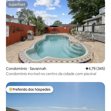
Superhost
Superhost
Condomínio ⋅ Savannah
4,79 de uma av
4,79 (345)
Condomínio incrível no centro da cidade com piscina!
Preferido dos hóspedes
Entre os melhores preferidos dos hóspedes