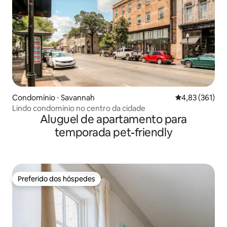
Condomínio ⋅ Savannah
4,83 de uma av
4,83 (361)
Lindo condomínio no centro da cidade
Aluguel de apartamento para
temporada pet-friendly
Preferido dos hóspedes
Preferido dos hóspedes