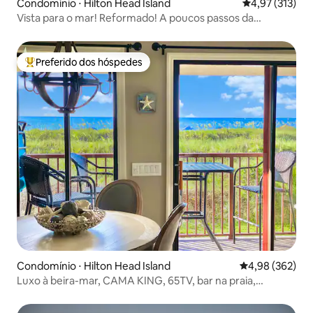
Condomínio ⋅ Hilton Head Island
4,97 de uma av
4,97 (313)
Vista para o mar! Reformado! A poucos passos da
praia/piscina/bar
Preferido dos hóspedes
Entre os melhores preferidos dos hóspedes
Condomínio ⋅ Hilton Head Island
4,98 de uma ava
4,98 (362)
Luxo à beira-mar, CAMA KING, 65TV, bar na praia,
pickleball