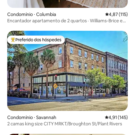
Condomínio ⋅ Columbia
4,87 de uma av
4,87 (115)
Encantador apartamento de 2 quartos · Williams-Brice e
Fort Jackson
Preferido dos hóspedes
Entre os melhores preferidos dos hóspedes
Condomínio ⋅ Savannah
4,91 de uma av
4,91 (145)
2 camas king size CITY MRKT/Broughton St/Plant Rivers