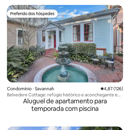
Preferido dos hóspedes
Preferido dos hóspedes
Condomínio ⋅ Savannah
4,87 de uma av
4,87 (126)
Belvedere Cottage: refúgio histórico e aconchegante em
Aluguel de apartamento para
Savannah
temporada com piscina