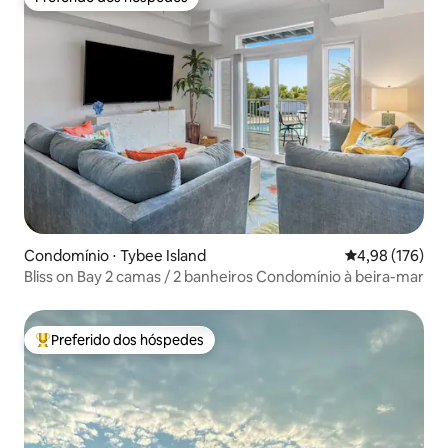
Preferido dos hóspedes
Condomínio ⋅ Tybee Island
4,98 de uma av
4,98 (176)
Bliss on Bay 2 camas / 2 banheiros Condomínio à beira-mar
Preferido dos hóspedes
Entre os melhores preferidos dos hóspedes