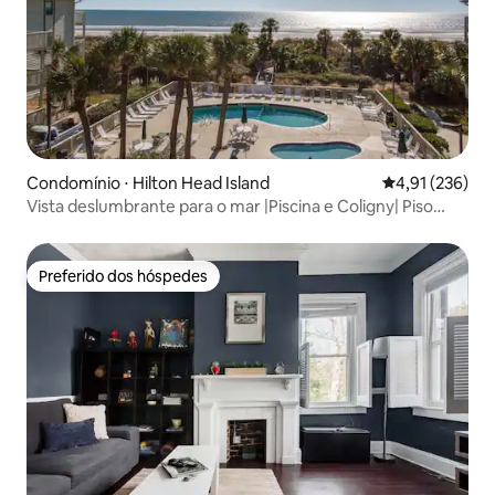
Condomínio ⋅ Hilton Head Island
4,91 de uma av
4,91 (236)
Vista deslumbrante para o mar |Piscina e Coligny| Piso
superior
Preferido dos hóspedes
Preferido dos hóspedes