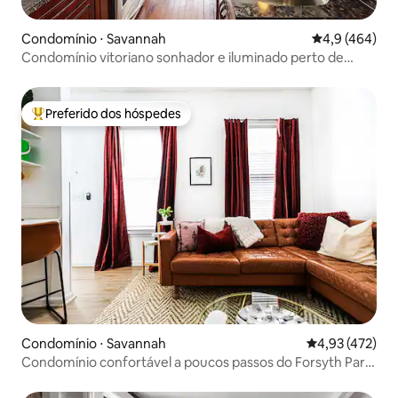
Condomínio ⋅ Savannah
4,9 de uma av
4,9 (464)
Condomínio vitoriano sonhador e iluminado perto de
Forsyth Park
Preferido dos hóspedes
Entre os melhores preferidos dos hóspedes
Condomínio ⋅ Savannah
4,93 de uma av
4,93 (472)
Condomínio confortável a poucos passos do Forsyth Park
| Estacionamento