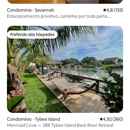
Condomínio ⋅ Savannah
4,8 de uma av
4,8 (133)
Estacionamento privativo, caminhe por toda parte,
acesso à piscina
Preferido dos hóspedes
Preferido dos hóspedes
Condomínio ⋅ Tybee Island
4,92 de uma ava
4,92 (360)
Mermaid Cove — 2BR Tybee Island Back River Retreat