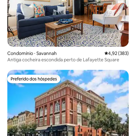
Condomínio ⋅ Savannah
4,92 de uma av
4,92 (383)
Antiga cocheira escondida perto de Lafayette Square
Preferido dos hóspedes
Preferido dos hóspedes