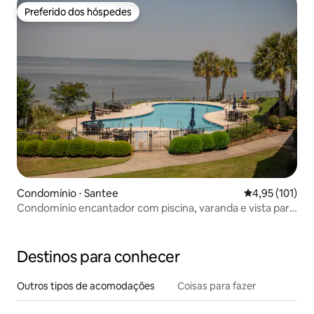
Preferido dos hóspedes
Preferido dos hóspedes
Condomínio ⋅ Santee
4,95 de uma av
4,95 (101)
Condomínio encantador com piscina, varanda e vista para
o lago!
Destinos para conhecer
Outros tipos de acomodações
Coisas para fazer