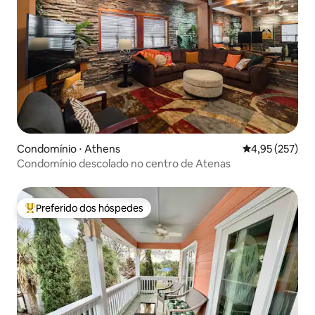
Condomínio ⋅ Athens
4,95 de uma av
4,95 (257)
Condomínio descolado no centro de Atenas
Preferido dos hóspedes
Entre os melhores preferidos dos hóspedes