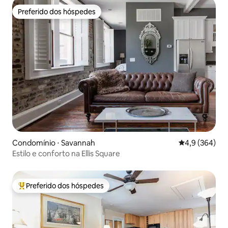
Preferido dos hóspedes
Preferido dos hóspedes
Condomínio ⋅ Savannah
4,9 de uma av
4,9 (364)
Estilo e conforto na Ellis Square
Preferido dos hóspedes
Entre os melhores preferidos dos hóspedes