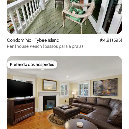
Condomínio ⋅ Tybee Island
4,91 de uma av
4,91 (595)
Penthouse Peach (passos para a praia)
Preferido dos hóspedes
Preferido dos hóspedes