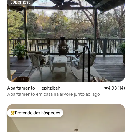
Superhost
Superhost
Apartamento ⋅ Hephzibah
4,93 de uma a
4,93 (14)
Apartamento em casa na árvore junto ao lago
Preferido dos hóspedes
Entre os melhores preferidos dos hóspedes