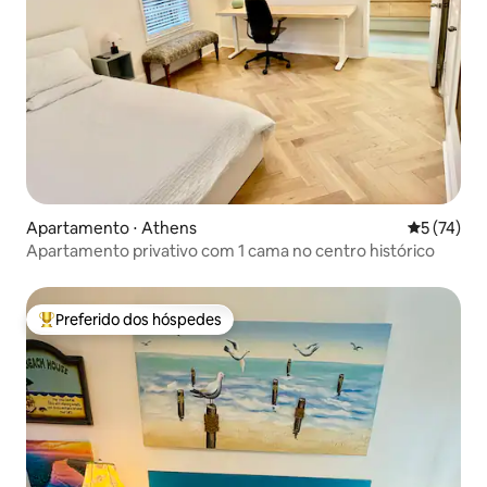
Apartamento ⋅ Athens
5 de uma a
5 (74)
Apartamento privativo com 1 cama no centro histórico
Preferido dos hóspedes
Entre os melhores preferidos dos hóspedes