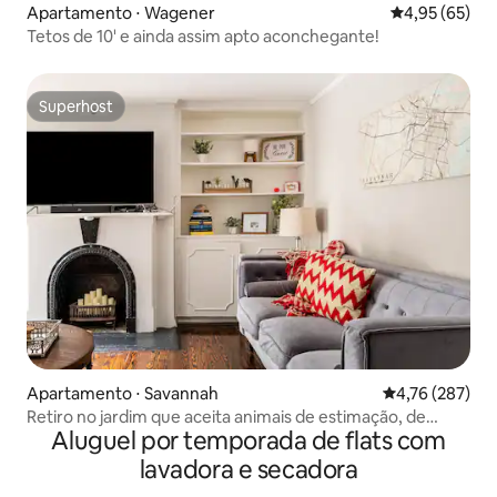
Apartamento ⋅ Wagener
4,95 de uma a
4,95 (65)
Tetos de 10' e ainda assim apto aconchegante!
Superhost
Superhost
Apartamento ⋅ Savannah
4,76 de uma av
4,76 (287)
Retiro no jardim que aceita animais de estimação, de
Aluguel por temporada de flats com
cerca de 1858
lavadora e secadora