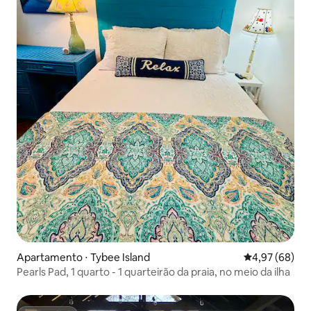
Apartamento ⋅ Tybee Island
4,97 de uma a
4,97 (68)
Pearls Pad, 1 quarto - 1 quarteirão da praia, no meio da ilha