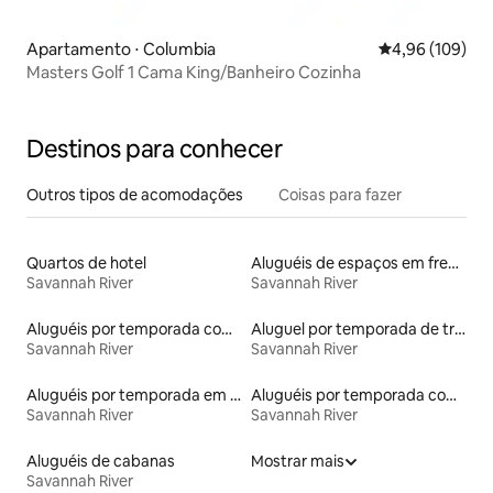
Apartamento ⋅ Columbia
4,96 de uma av
4,96 (109)
Masters Golf 1 Cama King/Banheiro Cozinha
Destinos para conhecer
Outros tipos de acomodações
Coisas para fazer
Quartos de hotel
Aluguéis de espaços em frente à praia
Savannah River
Savannah River
Aluguéis por temporada com acesso ao lago
Aluguel por temporada de trailers
Savannah River
Savannah River
Aluguéis por temporada em hotéis-fazenda
Aluguéis por temporada com cama de altura acessível
Savannah River
Savannah River
Aluguéis de cabanas
Mostrar mais
Savannah River