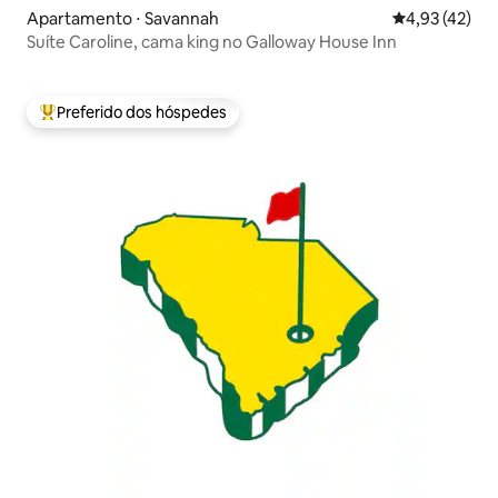
Apartamento ⋅ Savannah
4,93 de uma a
4,93 (42)
Suíte Caroline, cama king no Galloway House Inn
Preferido dos hóspedes
Entre os melhores preferidos dos hóspedes