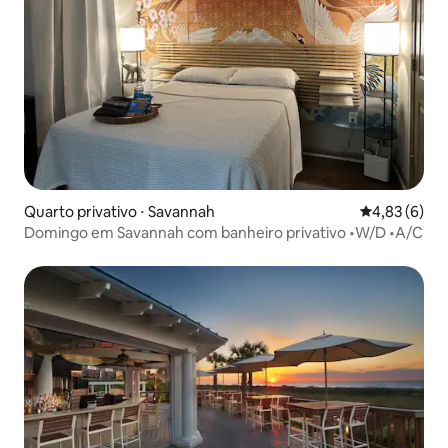
Quarto privativo ⋅ Savannah
4,83 de uma 
4,83 (6)
Domingo em Savannah com banheiro privativo •W/D •A/C