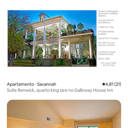
Apartamento ⋅ Savannah
4,81 de uma a
4,81 (21)
Suíte Renwick, quarto king size no Galloway House Inn