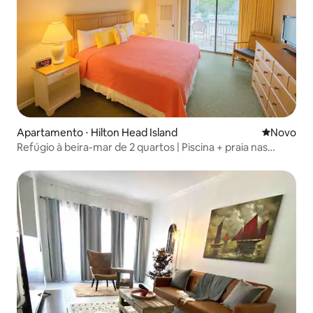
Apartamento ⋅ Hilton Head Island
Novo lugar
Novo
Refúgio à beira-mar de 2 quartos | Piscina + praia nas
proximidades | Acomoda 6 pessoas