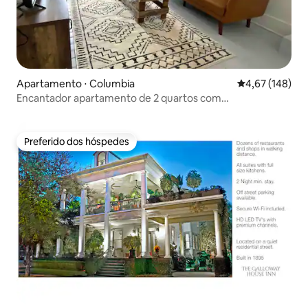
Apartamento ⋅ Columbia
4,67 de uma av
4,67 (148)
Encantador apartamento de 2 quartos com
estacionamento gratuito
Preferido dos hóspedes
Preferido dos hóspedes