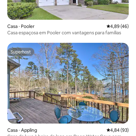
Casa ⋅ Pooler
4,89 de uma a
4,89 (46)
Casa espaçosa em Pooler com vantagens para famílias
Superhost
Superhost
Casa ⋅ Appling
4,84 de uma a
4,84 (93)