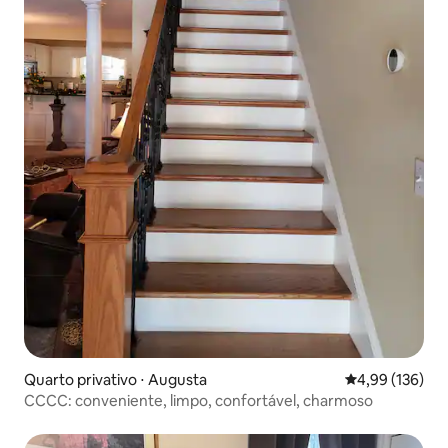
Quarto privativo ⋅ Augusta
4,99 de uma av
4,99 (136)
CCCC: conveniente, limpo, confortável, charmoso