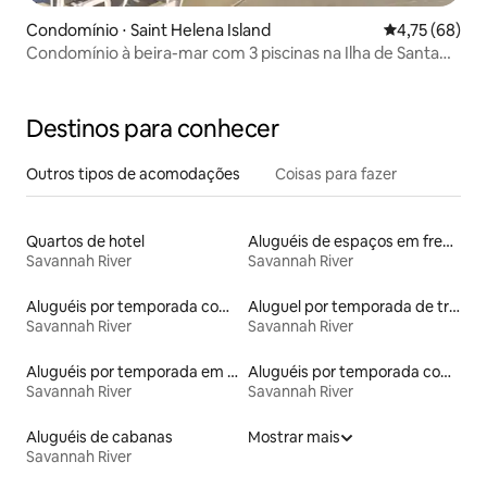
Condomínio ⋅ Saint Helena Island
4,75 de uma a
4,75 (68)
Condomínio à beira-mar com 3 piscinas na Ilha de Santa
Helena!
Destinos para conhecer
Outros tipos de acomodações
Coisas para fazer
Quartos de hotel
Aluguéis de espaços em frente à praia
Savannah River
Savannah River
Aluguéis por temporada com acesso ao lago
Aluguel por temporada de trailers
Savannah River
Savannah River
Aluguéis por temporada em hotéis-fazenda
Aluguéis por temporada com cama de altura acessível
Savannah River
Savannah River
Aluguéis de cabanas
Mostrar mais
Savannah River