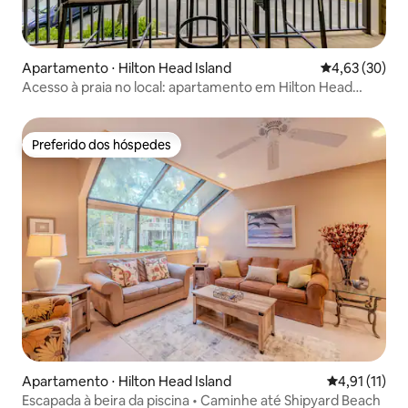
Apartamento ⋅ Hilton Head Island
4,63 de uma a
4,63 (30)
Acesso à praia no local: apartamento em Hilton Head
Island!
Preferido dos hóspedes
Preferido dos hóspedes
Apartamento ⋅ Hilton Head Island
4,91 de uma a
4,91 (11)
Escapada à beira da piscina • Caminhe até Shipyard Beach