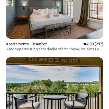
Apartamento ⋅ Beaufort
4,89 de uma ava
4,89 (287)
Suíte Superior King com ducha efeito chuva, bicicletas e
café!