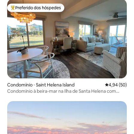
Preferido dos hóspedes
Entre os melhores preferidos dos hóspedes
Condomínio ⋅ Saint Helena Island
4,94 de uma a
4,94 (50)
Condomínio à beira-mar na Ilha de Santa Helena com
comodidades!