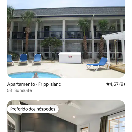
Apartamento ⋅ Fripp Island
4,67 de uma 
4,67 (9)
531 Sunsuite
Preferido dos hóspedes
Preferido dos hóspedes