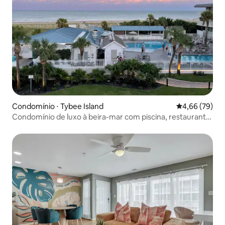
Condomínio ⋅ Tybee Island
4,66 de uma a
4,66 (79)
Condomínio de luxo à beira-mar com piscina, restaurante
e bar