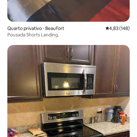
Quarto privativo ⋅ Beaufort
4,83 de uma av
4,83 (148)
Pousada Shorts Landing.