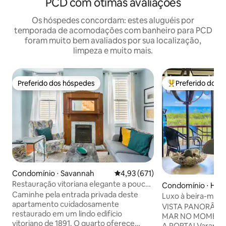
PCD com ótimas avaliações
Os hóspedes concordam: estes aluguéis por
temporada de acomodações com banheiro para PCD
foram muito bem avaliados por sua localização,
limpeza e muito mais.
Preferido dos hóspedes
Preferido dos 
Preferido dos hóspedes
Entre os melhore
Condomínio ⋅ Savannah
4,93 de uma avaliação média de 
4,93 (671)
Restauração vitoriana elegante a poucos
Condomínio ⋅ Hilt
passos de Forsyth
Caminhe pela entrada privada deste
land
Luxo à beira-mar,
apartamento cuidadosamente
na praia, pickleball
VISTA PANORÂMI
restaurado em um lindo edifício
MAR NO MOMENT
vitoriano de 1891. O quarto oferece
A PORTA! Varanda 