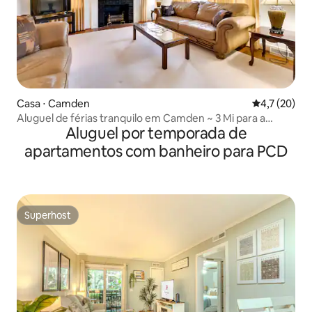
Casa ⋅ Camden
4,7 de uma a
4,7 (20)
Aluguel de férias tranquilo em Camden ~ 3 Mi para a
Aluguel por temporada de
cidade!
apartamentos com banheiro para PCD
Superhost
Superhost