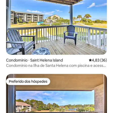
Condomínio ⋅ Saint Helena Island
4,83 de uma a
4,83 (36)
Condomínio na Ilha de Santa Helena com piscina e acesso
à praia!
Preferido dos hóspedes
Preferido dos hóspedes