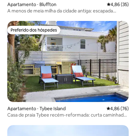
Apartamento ⋅ Bluffton
4,86 de uma a
4,86 (35)
A menos de meia milha da cidade antiga: escapada
aconchegante em Bluffton
Preferido dos hóspedes
Preferido dos hóspedes
Apartamento ⋅ Tybee Island
4,86 de uma a
4,86 (76)
Casa de praia Tybee recém-reformada: curta caminhada
até B