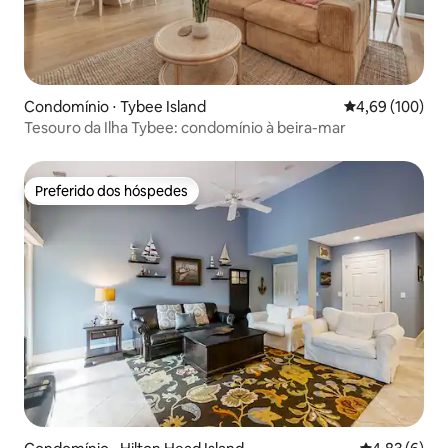
Condomínio ⋅ Tybee Island
4,69 de uma av
4,69 (100)
Tesouro da Ilha Tybee: condomínio à beira-mar
Preferido dos hóspedes
Preferido dos hóspedes