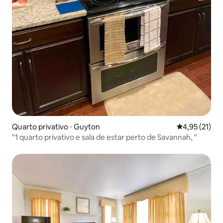
Quarto privativo ⋅ Guyton
4,95 de uma a
4,95 (21)
"1 quarto privativo e sala de estar perto de Savannah, "