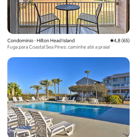
Condomínio ⋅ Hilton Head Island
4,8 de uma a
4,8 (65)
Fuga para Coastal Sea Pines: caminhe até a praia!