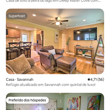
Casa de luxo à beira do lago em Deep Water Cove com
doca
Superhost
Superhost
Casa ⋅ Savannah
4,71 de uma a
4,71 (56)
Refúgio atualizado em Savannah com quintal de luxo!
Preferido dos hóspedes
Preferido dos hóspedes