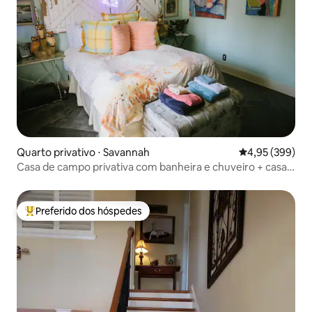
Quarto privativo ⋅ Savannah
4,95 de uma ava
4,95 (399)
Casa de campo privativa com banheira e chuveiro + casa
na árvore Boho!
Preferido dos hóspedes
Entre os melhores preferidos dos hóspedes