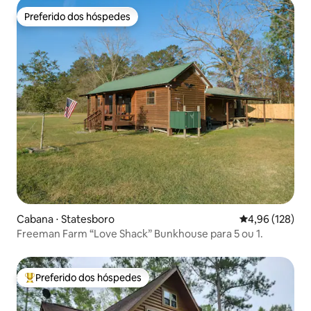
Preferido dos hóspedes
Preferido dos hóspedes
Cabana ⋅ Statesboro
4,96 de uma av
4,96 (128)
Freeman Farm “Love Shack” Bunkhouse para 5 ou 1.
Preferido dos hóspedes
Entre os melhores preferidos dos hóspedes