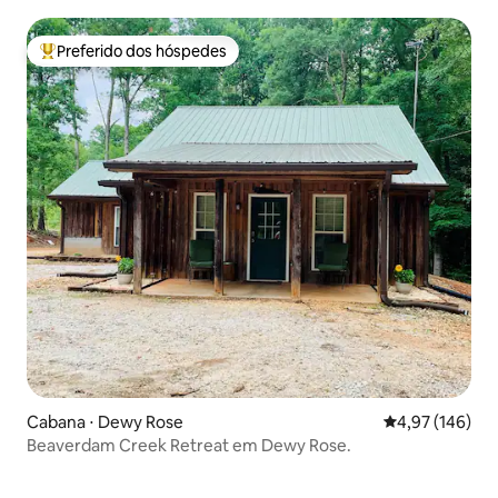
Pescaria
Preferido dos hóspedes
Entre os melhores preferidos dos hóspedes
Cabana ⋅ Dewy Rose
4,97 de uma av
4,97 (146)
Beaverdam Creek Retreat em Dewy Rose.