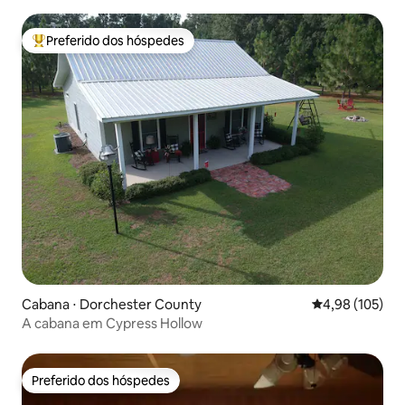
Preferido dos hóspedes
Entre os melhores preferidos dos hóspedes
Cabana ⋅ Dorchester County
4,98 de uma av
4,98 (105)
A cabana em Cypress Hollow
Preferido dos hóspedes
Preferido dos hóspedes