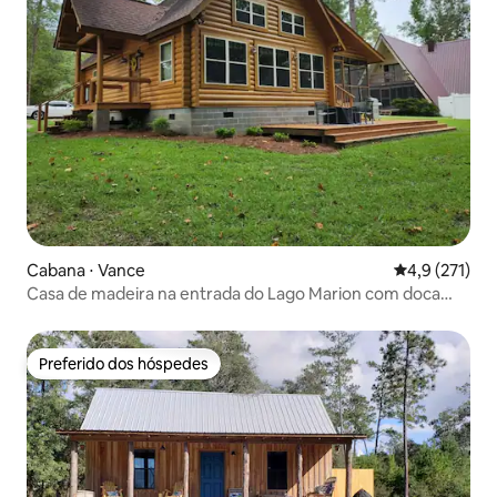
Cabana ⋅ Vance
4,9 de uma av
4,9 (271)
Casa de madeira na entrada do Lago Marion com doca
privada.
Preferido dos hóspedes
Preferido dos hóspedes