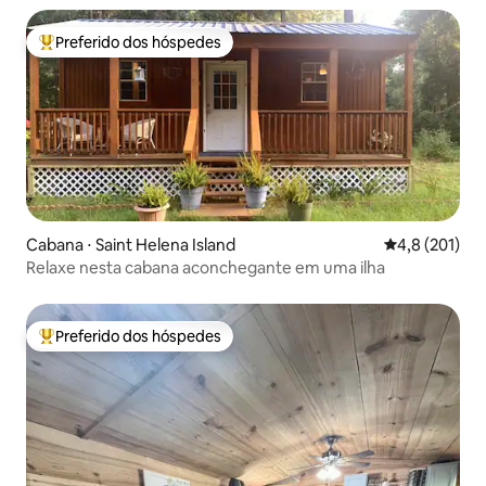
Preferido dos hóspedes
Entre os melhores preferidos dos hóspedes
Cabana ⋅ Saint Helena Island
4,8 de uma av
4,8 (201)
Relaxe nesta cabana aconchegante em uma ilha
Preferido dos hóspedes
Entre os melhores preferidos dos hóspedes