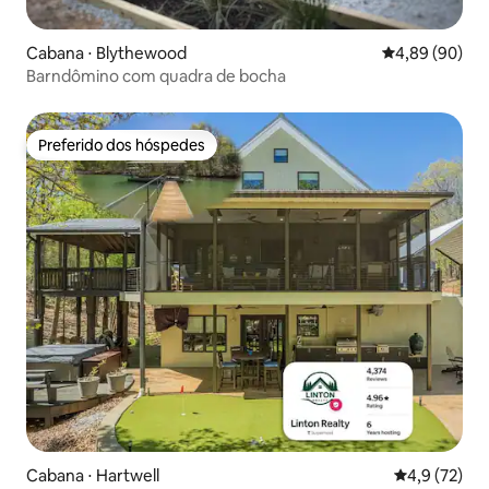
Cabana ⋅ Blythewood
4,89 de uma av
4,89 (90)
Barndômino com quadra de bocha
Preferido dos hóspedes
Preferido dos hóspedes
Cabana ⋅ Hartwell
4,9 de uma a
4,9 (72)