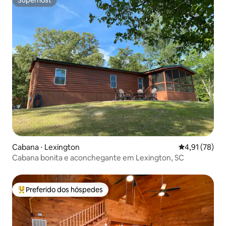
Superhost
Superhost
Cabana ⋅ Lexington
4,91 de uma a
4,91 (78)
Cabana bonita e aconchegante em Lexington, SC
Preferido dos hóspedes
Entre os melhores preferidos dos hóspedes