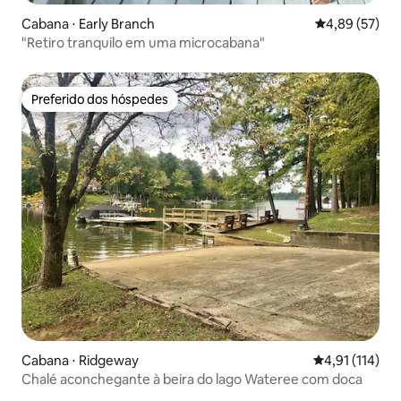
Cabana ⋅ Early Branch
4,89 de uma a
4,89 (57)
"Retiro tranquilo em uma microcabana"
Preferido dos hóspedes
Preferido dos hóspedes
Cabana ⋅ Ridgeway
4,91 de uma av
4,91 (114)
Chalé aconchegante à beira do lago Wateree com doca