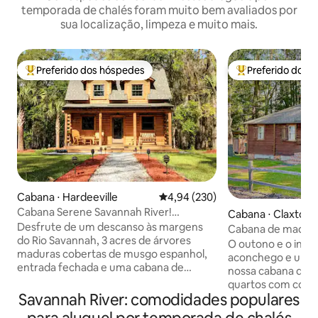
temporada de chalés foram muito bem avaliados por
sua localização, limpeza e muito mais.
Preferido dos hóspedes
Preferido dos 
Entre os melhores preferidos dos hóspedes
Entre os melhore
Cabana ⋅ Hardeeville
4,94 de uma avaliação média de 
4,94 (230)
Cabana Serene Savannah River!
Cabana ⋅ Claxton
FECHADA com café da manhã!
Desfrute de um descanso às margens
Cabana de madeira
do Rio Savannah, 3 acres de árvores
ou viagem solo 18
O outono e o inv
maduras cobertas de musgo espanhol,
aconchego e um r
entrada fechada e uma cabana de
nossa cabana de m
madeira recém-construída situada na
quartos com conf
natureza! Veja os 2 decks, a ampla
Savannah River: comodidades populares
Reserve agora pa
pérgula com balanços (no rio!), o gazebo
mais frios para de