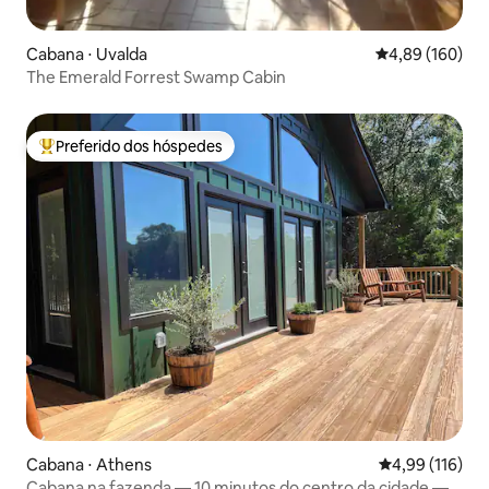
Cabana ⋅ Uvalda
4,89 de uma av
4,89 (160)
The Emerald Forrest Swamp Cabin
Preferido dos hóspedes
Entre os melhores preferidos dos hóspedes
Cabana ⋅ Athens
4,99 de uma av
4,99 (116)
Cabana na fazenda — 10 minutos do centro da cidade —