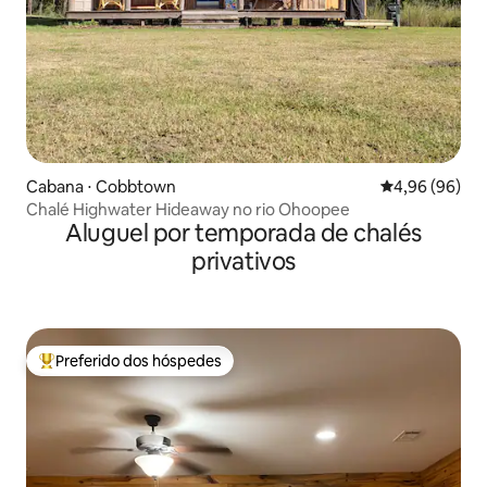
Cabana ⋅ Cobbtown
4,96 de uma av
4,96 (96)
Chalé Highwater Hideaway no rio Ohoopee
Aluguel por temporada de chalés
privativos
Preferido dos hóspedes
Entre os melhores preferidos dos hóspedes