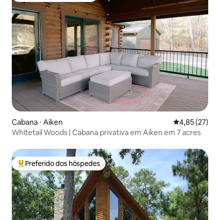
Cabana ⋅ Aiken
4,85 de uma a
4,85 (27)
Whitetail Woods | Cabana privativa em Aiken em 7 acres
Preferido dos hóspedes
Entre os melhores preferidos dos hóspedes