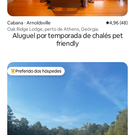
Cabana ⋅ Arnoldsville
4,96 de uma a
4,96 (48)
Oak Ridge Lodge, perto de Athens, Geórgia.
Aluguel por temporada de chalés pet
friendly
Preferido dos hóspedes
Entre os melhores preferidos dos hóspedes