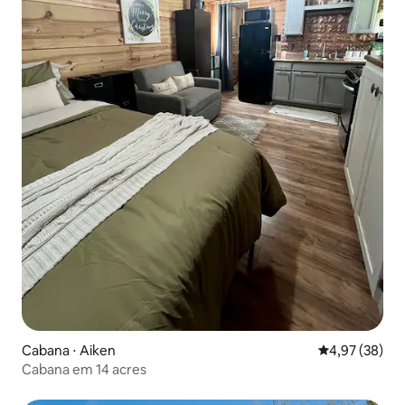
Cabana ⋅ Aiken
4,97 de uma a
4,97 (38)
Cabana em 14 acres