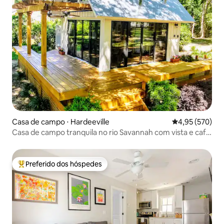
Casa de campo ⋅ Hardeeville
4,95 de uma av
4,95 (570)
Casa de campo tranquila no rio Savannah com vista e café
da manhã
Preferido dos hóspedes
Entre os melhores preferidos dos hóspedes