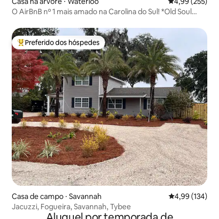
Casa na árvore ⋅ Waterloo
4,99 de uma av
4,99 (255)
O AirBnB nº 1 mais amado na Carolina do Sul! *Old Soul
Treehouse*
Preferido dos hóspedes
Entre os melhores preferidos dos hóspedes
Casa de campo ⋅ Savannah
4,99 de uma av
4,99 (134)
Jacuzzi, Fogueira, Savannah, Tybee
Aluguel por temporada de