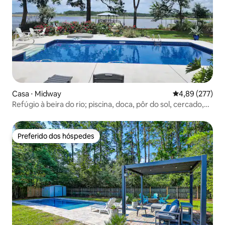
Casa ⋅ Midway
4,89 de uma av
4,89 (277)
Refúgio à beira do rio; piscina, doca, pôr do sol, cercado,
cachorro
Preferido dos hóspedes
Preferido dos hóspedes