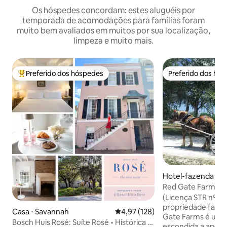
Os hóspedes concordam: estes aluguéis por
temporada de acomodações para famílias foram
muito bem avaliados em muitos por sua localização,
limpeza e muito mais.
Preferido dos hóspedes
Preferido dos hó
Entre os melhores preferidos dos hóspedes
Preferido dos hó
Hotel-fazenda ⋅ S
Red Gate Farms Ha
histórica Savanna
(Licença STR nº OT
propriedade famili
Casa ⋅ Savannah
4,97 de uma avaliação média de 
4,97 (128)
Gate Farms é uma j
Bosch Huis Rosé: Suíte Rosé • Histórica •
escondida a apena