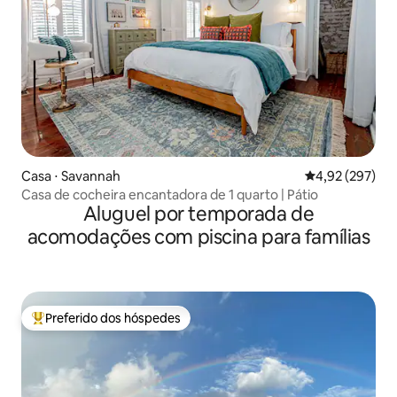
Casa ⋅ Savannah
4,92 de uma av
4,92 (297)
Casa de cocheira encantadora de 1 quarto | Pátio
Aluguel por temporada de
acomodações com piscina para famílias
Preferido dos hóspedes
Entre os melhores preferidos dos hóspedes