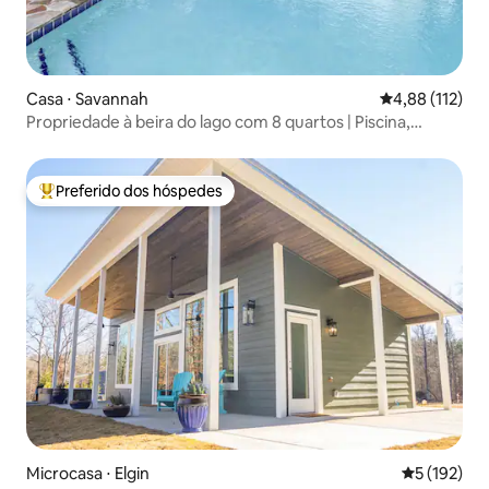
Casa ⋅ Savannah
4,88 de uma av
4,88 (112)
Propriedade à beira do lago com 8 quartos | Piscina,
banheira de hidromassagem e acesso ao lago
Preferido dos hóspedes
Entre os melhores preferidos dos hóspedes
Microcasa ⋅ Elgin
5 de uma av
5 (192)