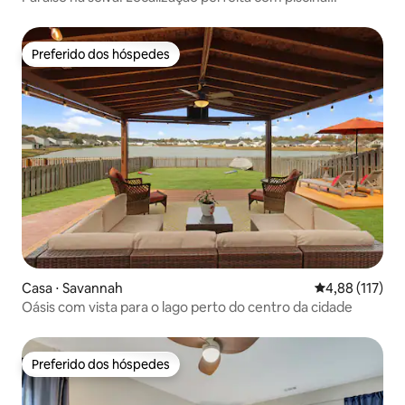
privativa!
Preferido dos hóspedes
Preferido dos hóspedes
Casa ⋅ Savannah
4,88 de uma av
4,88 (117)
Oásis com vista para o lago perto do centro da cidade
Preferido dos hóspedes
Preferido dos hóspedes