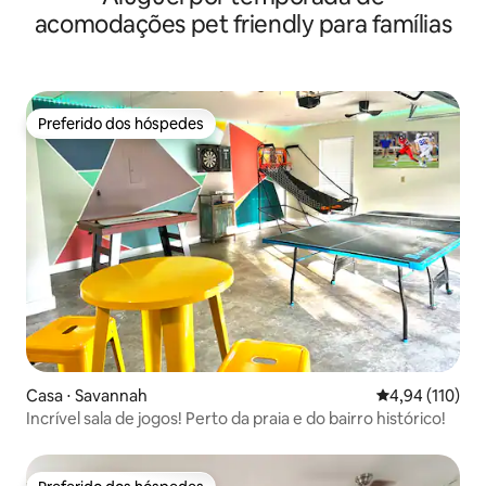
acomodações pet friendly para famílias
Preferido dos hóspedes
Preferido dos hóspedes
Casa ⋅ Savannah
4,94 de uma av
4,94 (110)
Incrível sala de jogos! Perto da praia e do bairro histórico!