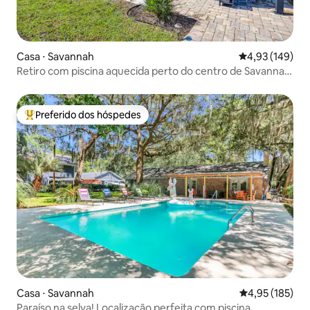
Casa ⋅ Savannah
4,93 de uma av
4,93 (149)
Retiro com piscina aquecida perto do centro de Savannah
+ Tybee Beach
Preferido dos hóspedes
Entre os melhores preferidos dos hóspedes
Casa ⋅ Savannah
4,95 de uma av
4,95 (185)
Paraíso na selva! Localização perfeita com piscina