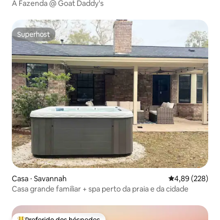
A Fazenda @ Goat Daddy's
Superhost
Superhost
Casa ⋅ Savannah
4,89 de uma ava
4,89 (228)
Casa grande familiar + spa perto da praia e da cidade