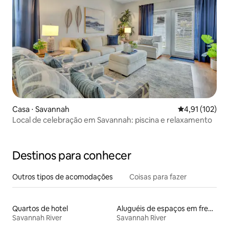
Casa ⋅ Savannah
4,91 de uma av
4,91 (102)
Local de celebração em Savannah: piscina e relaxamento
Destinos para conhecer
Outros tipos de acomodações
Coisas para fazer
Quartos de hotel
Aluguéis de espaços em frente à praia
Savannah River
Savannah River