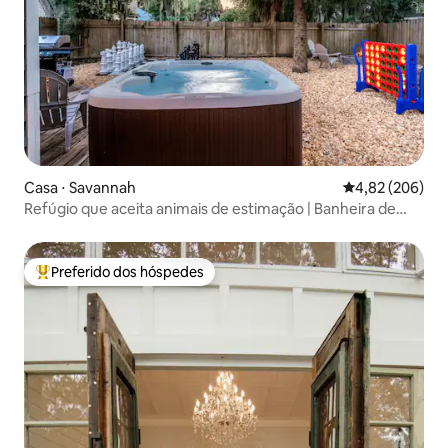
Casa ⋅ Savannah
4,82 de uma ava
4,82 (206)
Refúgio que aceita animais de estimação | Banheira de
hidromassagem | Diversão na sala de jogos!
Preferido dos hóspedes
Entre os melhores preferidos dos hóspedes