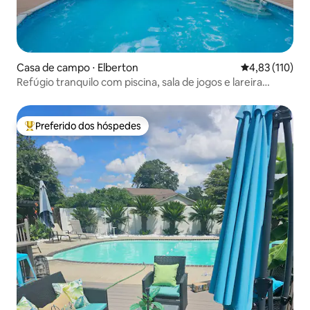
Casa de campo ⋅ Elberton
4,83 de uma av
4,83 (110)
Refúgio tranquilo com piscina, sala de jogos e lareira
externa
Preferido dos hóspedes
Entre os melhores preferidos dos hóspedes