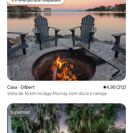
Preferido dos hóspedes
Entre os melhores preferidos dos hóspedes
Casa ⋅ Gilbert
4,95 de uma av
4,95 (212)
Vista de 16 km no lago Murray com doca e rampa
Superhost
Superhost