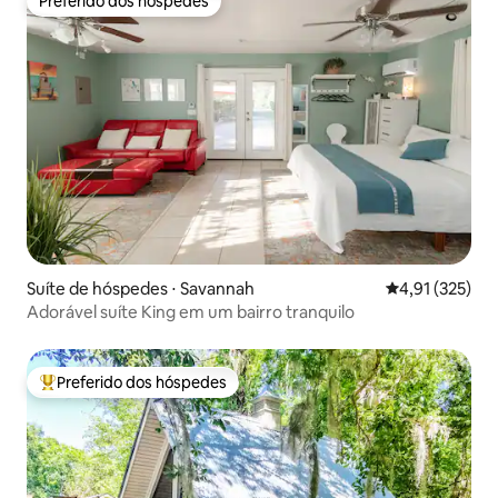
Preferido dos hóspedes
Preferido dos hóspedes
Suíte de hóspedes ⋅ Savannah
4,91 de uma av
4,91 (325)
Adorável suíte King em um bairro tranquilo
Preferido dos hóspedes
Entre os melhores preferidos dos hóspedes