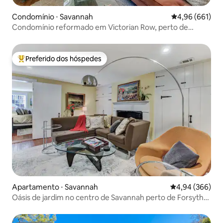
Condomínio ⋅ Savannah
4,96 de uma av
4,96 (661)
Condomínio reformado em Victorian Row, perto de
Forsyth
Preferido dos hóspedes
Entre os melhores preferidos dos hóspedes
Apartamento ⋅ Savannah
4,94 de uma ava
4,94 (366)
Oásis de jardim no centro de Savannah perto de Forsyth
Park