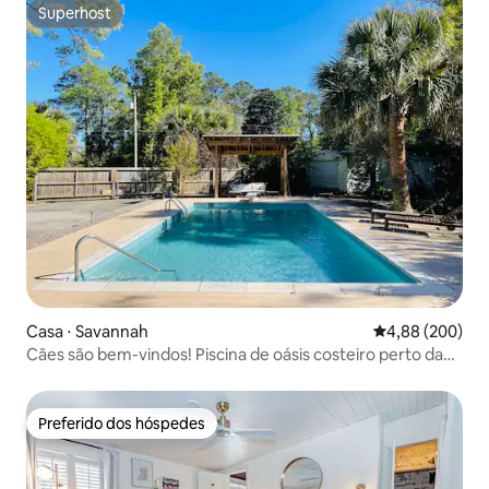
Superhost
Superhost
Casa ⋅ Savannah
4,88 de uma ava
4,88 (200)
Cães são bem-vindos! Piscina de oásis costeiro perto da
praia e da cidade
Preferido dos hóspedes
Preferido dos hóspedes