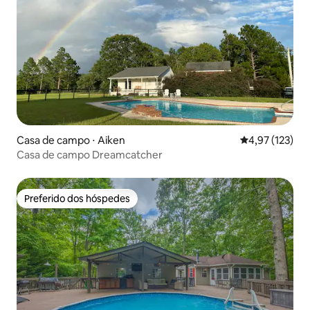
Casa de campo ⋅ Aiken
4,97 de uma av
4,97 (123)
Casa de campo Dreamcatcher
Preferido dos hóspedes
Preferido dos hóspedes