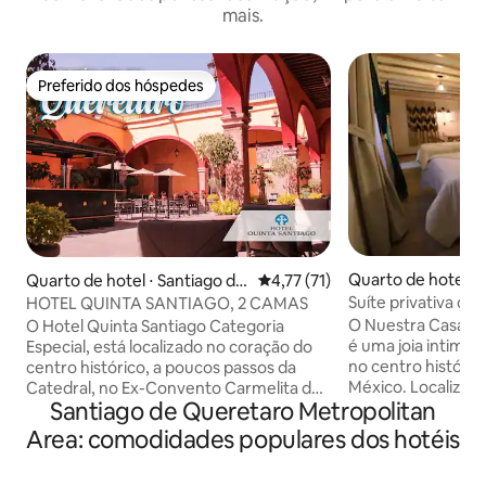
mais.
Preferido dos hóspedes
Preferido dos hóspedes
Quarto de hotel ⋅ 
Quarto de hotel ⋅ Santiago de
4,77 de uma avaliação média de
4,77 (71)
uerétaro
Querétaro
Suíte privativa du
HOTEL QUINTA SANTIAGO, 2 CAMAS
perfeita
O Nuestra Casa M
O Hotel Quinta Santiago Categoria
é uma joia intimist
Especial, está localizado no coração do
no centro históri
centro histórico, a poucos passos da
México. Localizad
Catedral, no Ex-Convento Carmelita do
Santiago de Queretaro Metropolitan
século XX, combi
século XVIII, com estacionamento
luxo com uma gale
gratuito para os seus hóspedes dentro
Area: comodidades populares dos hotéis
homenagem a mulh
das instalações e proporcionando o
mexicanas. Conhe
serviço de alojamento de estilo colonial