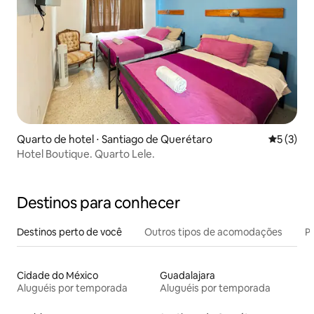
Quarto de hotel ⋅ Santiago de Querétaro
5 de uma 
5 (3)
Hotel Boutique. Quarto Lele.
Destinos para conhecer
Destinos perto de você
Outros tipos de acomodações
Pr
Cidade do México
Guadalajara
Aluguéis por temporada
Aluguéis por temporada