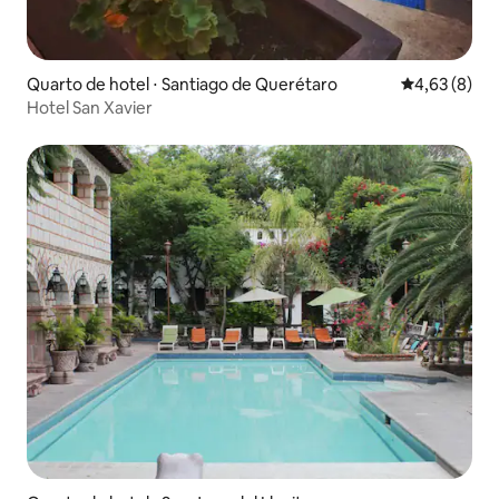
Quarto de hotel ⋅ Santiago de Querétaro
4,63 de uma 
4,63 (8)
Hotel San Xavier