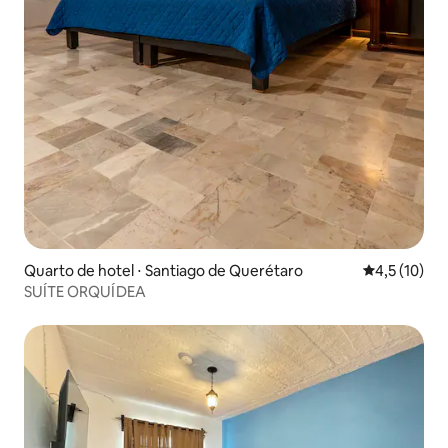
Quarto de hotel ⋅ Santiago de Querétaro
4,5 de uma a
4,5 (10)
SUÍTE ORQUÍDEA