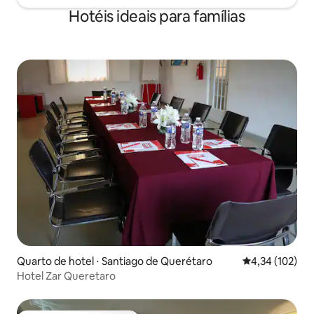
Hotéis ideais para famílias
Quarto de hotel ⋅ Santiago de Querétaro
4,34 de uma av
4,34 (102)
Hotel Zar Queretaro