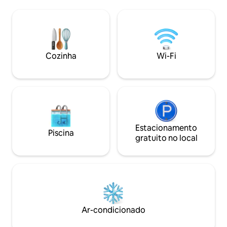
ambiente acolhedo
mais acolhedor e cordial 24 horas por
e terraço no telh
dia; com fácil acesso pedestre aos
excelente experiê
principais pontos turísticos de interesse
hóspedes, localiz
no centro desta cidade emblemática e
centro histórico d
majestosa de Queretaro.
Querétaro.
Cozinha
Wi-Fi
Estacionamento
Piscina
gratuito no local
Ar-condicionado