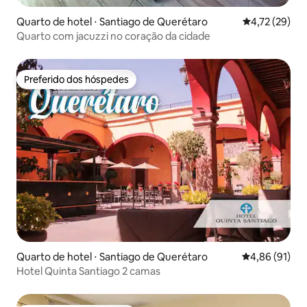
Quarto de hotel ⋅ Santiago de Querétaro
4,72 de uma a
4,72 (29)
Quarto com jacuzzi no coração da cidade
Preferido dos hóspedes
Preferido dos hóspedes
Quarto de hotel ⋅ Santiago de Querétaro
4,86 de uma a
4,86 (91)
Hotel Quinta Santiago 2 camas