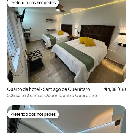
Preferido dos hóspedes
Preferido dos hóspedes
Quarto de hotel ⋅ Santiago de Querétaro
4,88 de uma av
4,88 (68)
206 suíte 2 camas Queen Centro Querétaro
Preferido dos hóspedes
Preferido dos hóspedes