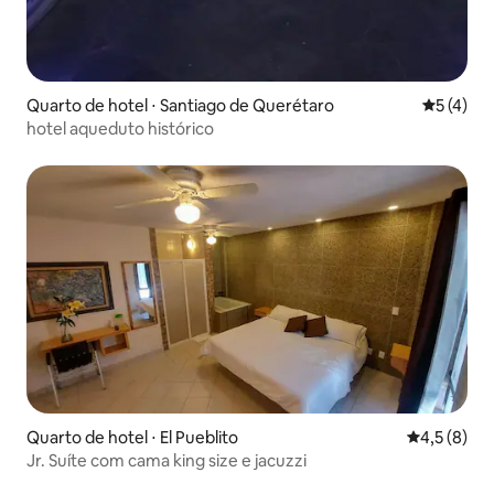
Quarto de hotel ⋅ Santiago de Querétaro
5 de uma 
5 (4)
hotel aqueduto histórico
Quarto de hotel ⋅ El Pueblito
4,5 de uma 
4,5 (8)
Jr. Suíte com cama king size e jacuzzi