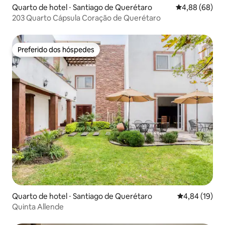
Quarto de hotel ⋅ Santiago de Querétaro
4,88 de uma av
4,88 (68)
203 Quarto Cápsula Coração de Querétaro
Preferido dos hóspedes
Preferido dos hóspedes
Quarto de hotel ⋅ Santiago de Querétaro
4,84 de uma a
4,84 (19)
Quinta Allende