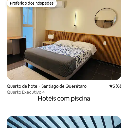
Preferido dos hóspedes
Preferido dos hóspedes
Quarto de hotel ⋅ Santiago de Querétaro
5 de uma 
5 (6)
Quarto Executivo 4
Hotéis com piscina