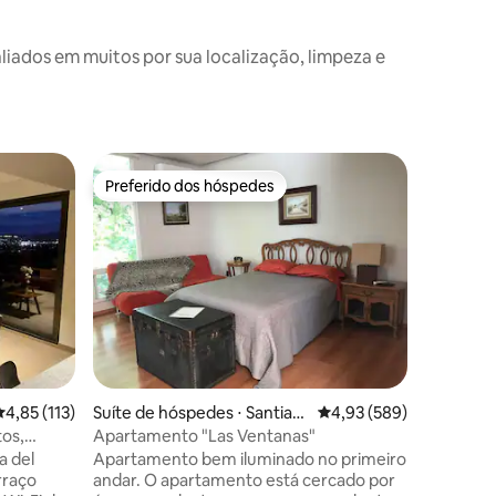
ados em muitos por sua localização, limpeza e
Apartame
Preferido dos hóspedes
Prefe
Preferido dos hóspedes
Entre o
Queréta
Apartame
estadias 
Apartame
estrateg
desfruta
acolhedo
limpeza 
de uma e
Localiza
da orla d
ções
com o cr
,85 de uma avaliação média de 5, 113 avaliações
4,85 (113)
Suíte de hóspedes ⋅ Santiag
4,93 de uma avaliação m
4,93 (589)
O apartam
o de Querétaro
quanto p
os,
Apartamento "Las Ventanas"
Querétar
a del
Apartamento bem iluminado no primeiro
com excel
andar. O apartamento está cercado por