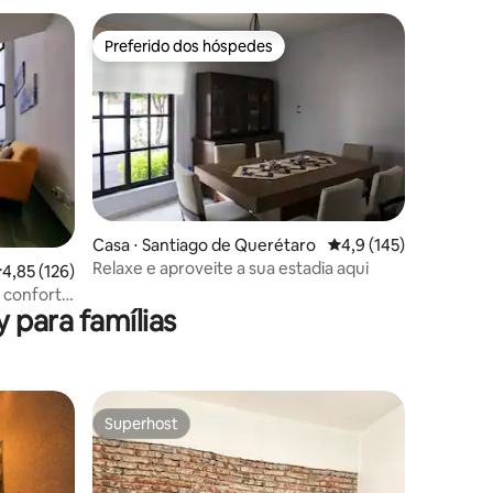
Preferido dos hóspedes
os hóspedes
Preferido dos hóspedes
ções
Casa ⋅ Santiago de Querétaro
4,9 de uma avaliação 
4,9 (145)
Relaxe e aproveite a sua estadia aqui
,85 de uma avaliação média de 5, 126 avaliações
4,85 (126)
o conforto
 para famílias
Superhost
Superhost