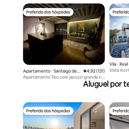
Preferido dos hóspedes
Preferid
Preferido dos hóspedes
Preferid
Vila ⋅ Real
Vista incrí
Apartamento ⋅ Santiago de
4,92 de uma avaliação m
4,92 (131)
Churrasqu
Querétaro
Apartamento Teo com jacuzzi grande no
Aluguel por t
quarto
Preferido dos hóspedes
Preferid
Preferido dos hóspedes
Preferid