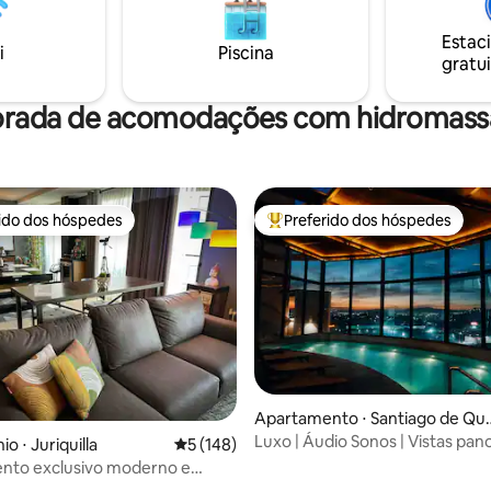
Estac
i
Piscina
gratui
orada de acomodações com hidromassa
rido dos hóspedes
Preferido dos hóspedes
 melhores preferidos dos hóspedes
Entre os melhores preferidos d
média de 5, 79 avaliações
Apartamento ⋅ Santiago de Qu
étaro
Luxo | Áudio Sonos | Vistas pa
o ⋅ Juriquilla
5 de uma avaliação média de 5, 148 avalia
5 (148)
nto exclusivo moderno e