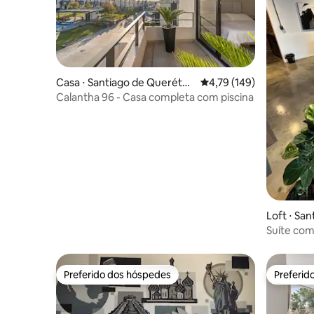
Casa ⋅ Santiago de Querétar
4,79 de uma avaliação m
4,79 (149)
o
Calantha 96 - Casa completa com piscina
Loft ⋅ Sa
Suíte com 
Preferido dos hóspedes
Preferid
Preferido dos hóspedes
Preferid