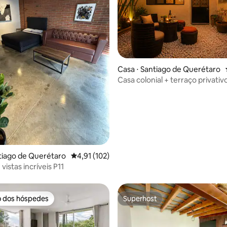
édia de 5, 149 avaliações
Casa ⋅ Santiago de Querétaro
Casa colonial + terraço privativ
QRO
ntiago de Querétaro
4,91 de uma avaliação média de 5, 102 avalia
4,91 (102)
vistas incríveis P11
o dos hóspedes
Superhost
o dos hóspedes
Superhost