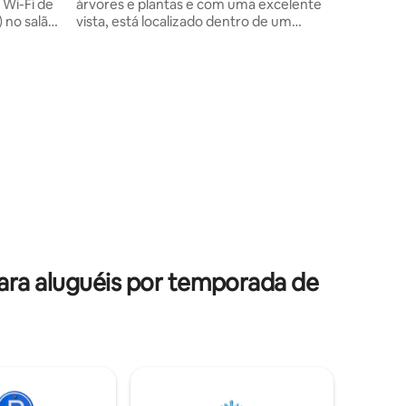
estradas.
e
árvores e plantas e com uma excelente
vista, está localizado dentro de um
conjunto onde você pode fazer uso dos
ê precise
jardins e terraços para ler, meditar ou
simplesmente descansar. Estamos a
 cafeteira,
apenas 5 minutos da Plaza Antea e no
urificador
condomínio você pode encontrar
farmácias, lojas de conveniência,
Superama, cinema, restaurantes de
todos os tipos, cafeterias, papelarias,
bancos etc. Estamos a 20 minutos do
centro histórico.
ara aluguéis por temporada de