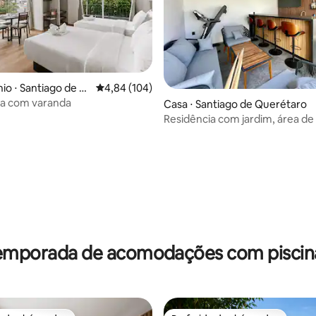
o ⋅ Santiago de Q
4,84 de uma avaliação média de 5, 104 avalia
4,84 (104)
la com varanda
édia de 5, 137 avaliações
Casa ⋅ Santiago de Querétaro
Residência com jardim, área de 
bar na região de Álamos
temporada de acomodações com piscina 