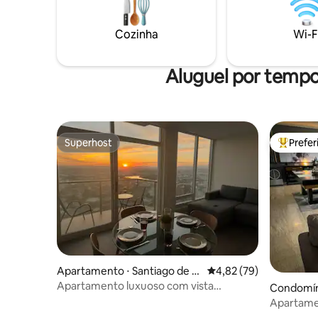
Se você está procurando conforto, boa
localização e um ambiente acolhedor,
Cozinha
Wi-F
nossa casa é perfeita para você!
Aluguel por temp
Superhost
Prefe
Superhost
Entre os
Apartamento ⋅ Santiago de Q
4,82 de uma avaliação 
4,82 (79)
uerétaro
Apartamento luxuoso com vista
Condomíni
panorâmica em torre
Apartame
luxuoso