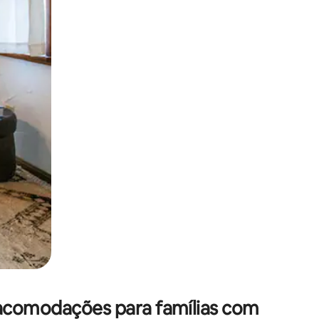
 deslizando o dedo na tela.
 acomodações para famílias com