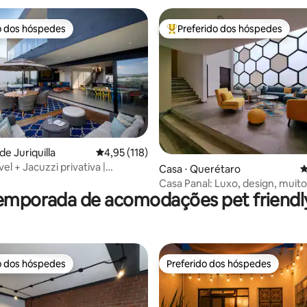
o dos hóspedes
Preferido dos hóspedes
o dos hóspedes
Entre os melhores preferidos d
 de Juriquilla
4,95 de uma avaliação média de 5, 118 avalia
4,95 (118)
vel + Jacuzzi privativa |
édia de 5, 131 avaliações
Casa ⋅ Querétaro
4
eira | Wi-Fi
Casa Panal: Luxo, design, muit
emporada de acomodações pet friendly
e jardim.
o dos hóspedes
Preferido dos hóspedes
o dos hóspedes
Preferido dos hóspedes