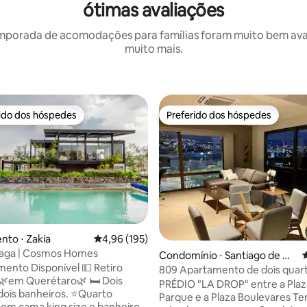
ótimas avaliações
mporada de acomodações para famílias foram muito bem avali
muito mais.
rido dos hóspedes
Preferido dos hóspedes
 melhores preferidos dos hóspedes
Preferido dos hóspedes
to ⋅ Zakia
4,96 de uma avaliação média de 5, 195 avalia
4,96 (195)
naga | Cosmos Homes
Condomínio ⋅ Santiago de Qu
4
nto Disponível 💵 Retiro
erétaro
809 Apartamento de dois quart
🌿em Querétaro🌿 🛏️ Dois
elevador, piscina, Wi-Fi
PRÉDIO "LA DROP" entre a Plaz
s banheiros. ⭐Quarto
Parque e a Plaza Boulevares Terraço
 com cama king size e banheiro