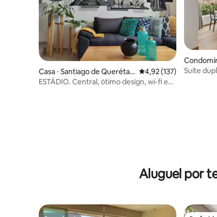
Condomíni
uerétaro
Suíte dup
Casa ⋅ Santiago de Querétar
4,92 de uma avaliação m
4,92 (137)
o
ESTÁDIO. Central, ótimo design, wi-fi e
netflix
Aluguel por 