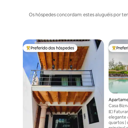
Os hóspedes concordam: estes aluguéis por te
Preferido dos hóspedes
Prefe
Entre os melhores preferidos dos hóspedes
Entre os
Apartamen
Casa Biz
💵 Faturame
elegante 
quartos | doi
principal