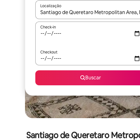
Localização
Quando os resultados estiverem disponíveis, expl
Check-in
Checkout
Buscar
Santiago de Queretaro Metropo