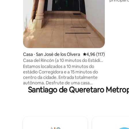
privativo
👶 Bebê d
Espaços C
65"com ac
Cozinha -
seu confor
aconchega
Comodidad
Basketball
Casa ⋅ San José de los Olvera
4,96 de uma avaliação m
4,96 (117)
Qualidad
Cosmos.
Casa del Rincón (a 10 minutos do Estádio
Corregidora)
Estamos localizados a 10 minutos do
estádio Corregidora e a 15 minutos do
centro da cidade. Entrada totalmente
autônoma. Desfrute de uma casa
Santiago de Queretaro Metrop
espaçosa com estilo boho-rústico, ideal
para até 5 pessoas. Localizado perto do
centro histórico, centros comerciais,
aqueduto, templo de Schoenstatt e
muito mais. Inclui Wi-Fi, TV, mesa de
ping-pong e uma kitchenette equipada.
Ideal para famílias ou amigos que
procuram um lugar espaçoso para ficar.