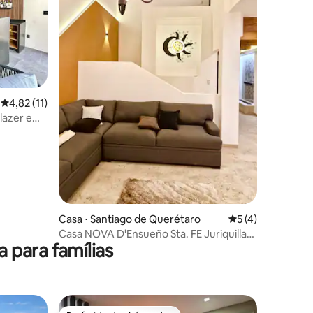
ções
4,82 de uma avaliação média de 5, 11 avaliações
4,82 (11)
lazer e
Casa ⋅ Santiago de Querétaro
5 de uma avaliaçã
5 (4)
Casa NOVA D'Ensueño Sta. FE Juriquilla
para famílias
Minisplits