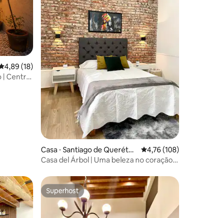
4,89 de uma avaliação média de 5, 18 avaliações
4,89 (18)
o | Centro
ções
Casa ⋅ Santiago de Querétar
4,76 de uma avaliação 
4,76 (108)
o
Casa del Árbol | Uma beleza no coração
de Qro.
Superhost
Superhost