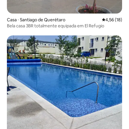
Casa ⋅ Santiago de Querétaro
4,56 de uma a
4,56 (18)
Bela casa 3BR totalmente equipada em El Refugio