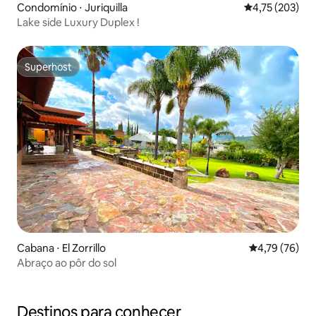
Condomínio ⋅ Juriquilla
4,75 de uma av
4,75 (203)
Lake side Luxury Duplex !
Superhost
Superhost
Cabana ⋅ El Zorrillo
4,79 de uma a
4,79 (76)
Abraço ao pôr do sol
Destinos para conhecer