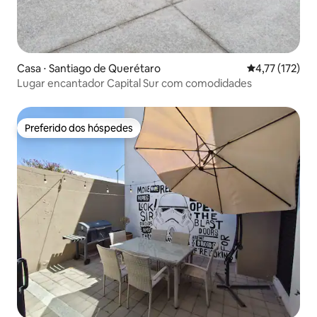
Casa ⋅ Santiago de Querétaro
4,77 de uma av
4,77 (172)
Lugar encantador Capital Sur com comodidades
Preferido dos hóspedes
Preferido dos hóspedes