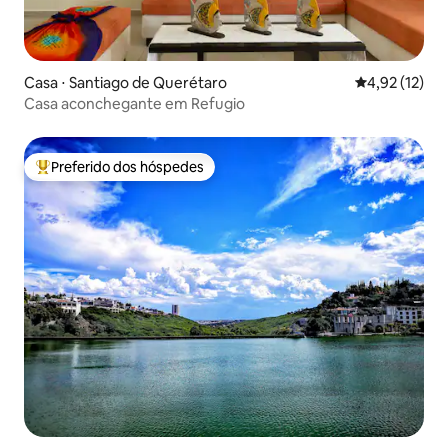
Casa ⋅ Santiago de Querétaro
4,92 de uma a
4,92 (12)
Casa aconchegante em Refugio
Preferido dos hóspedes
Entre os melhores preferidos dos hóspedes