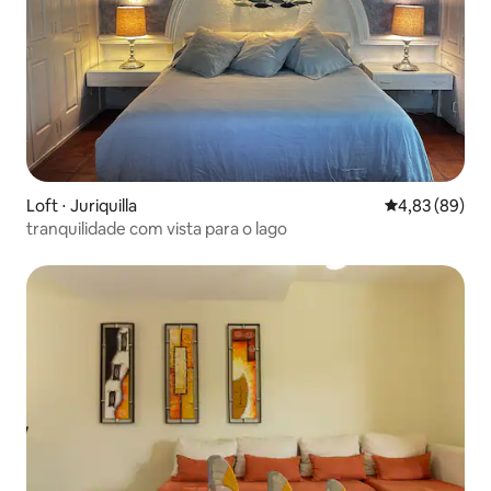
Loft ⋅ Juriquilla
4,83 de uma a
4,83 (89)
tranquilidade com vista para o lago