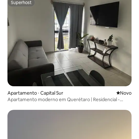
Superhost
Superhost
Apartamento ⋅ Capital Sur
Novo lugar
Novo
Apartamento moderno em Querétaro | Residencial -
Segurança