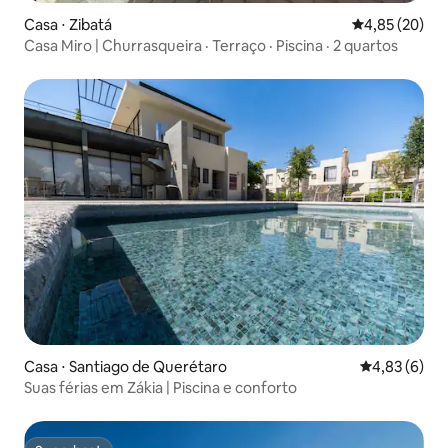
Casa ⋅ Zibatá
4,85 de uma a
4,85 (20)
Casa Miro | Churrasqueira · Terraço · Piscina · 2 quartos
Casa ⋅ Santiago de Querétaro
4,83 de uma 
4,83 (6)
Suas férias em Zákia | Piscina e conforto