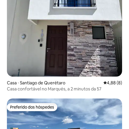
Casa ⋅ Santiago de Querétaro
4,88 de uma 
4,88 (8)
Casa confortável no Marqués, a 2 minutos da 57
Preferido dos hóspedes
Preferido dos hóspedes