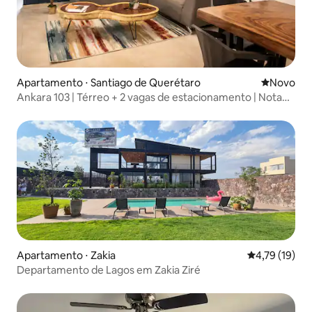
Apartamento ⋅ Santiago de Querétaro
Novo lugar
Novo
Ankara 103 | Térreo + 2 vagas de estacionamento | Nota
fiscal
Apartamento ⋅ Zakia
4,79 de uma a
4,79 (19)
Departamento de Lagos em Zakia Ziré