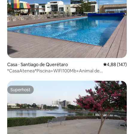
Casa ⋅ Santiago de Querétaro
4,88 de uma av
4,88 (147)
*CasaAtenea*Piscina+WIFI100Mb+Animal de
estimação+Fatura
Superhost
Superhost