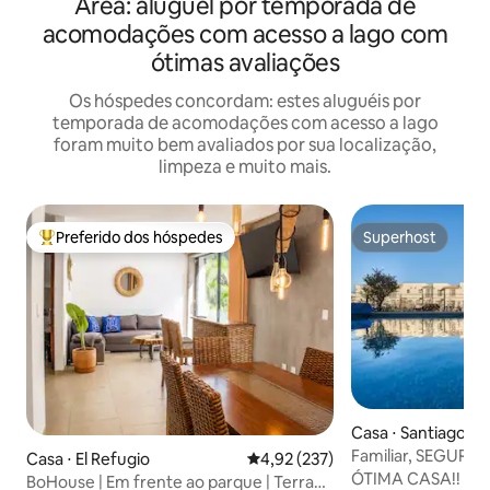
Area: aluguel por temporada de
acomodações com acesso a lago com
ótimas avaliações
Os hóspedes concordam: estes aluguéis por
temporada de acomodações com acesso a lago
foram muito bem avaliados por sua localização,
limpeza e muito mais.
Preferido dos hóspedes
Superhost
Entre os melhores preferidos dos hóspedes
Superhost
Casa ⋅ Santiago d
o
Familiar, SEGURA
Casa ⋅ El Refugio
4,92 de uma avaliação média de 
4,92 (237)
ZAKIAQRO
ÓTIMA CASA!! 🌟Fo
BoHouse | Em frente ao parque | Terraço