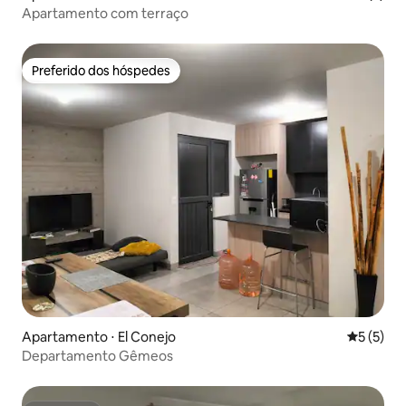
Apartamento com terraço
Preferido dos hóspedes
Preferido dos hóspedes
Apartamento ⋅ El Conejo
5 de uma 
5 (5)
Departamento Gêmeos