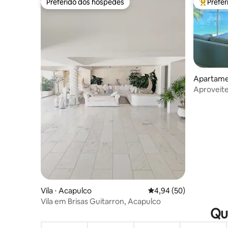
Preferido dos hóspedes
Prefe
Preferido dos hóspedes
Entre os
Apartamen
Aproveite
Vila ⋅ Acapulco
4,94 de uma avaliação 
4,94 (50)
Vila em Brisas Guitarron, Acapulco
Qu