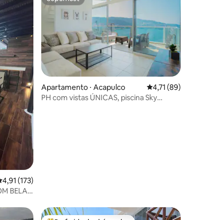
Superhost
ções
Apartamento ⋅ Acapulco
4,71 de uma avaliação
4,71 (89)
PH com vistas ÚNICAS, piscina Sky
privativa
,91 de uma avaliação média de 5, 173 avaliações
4,91 (173)
OM BELA