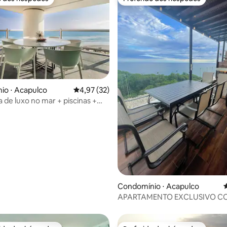
o dos hóspedes
Preferido dos hóspedes
io ⋅ Acapulco
4,97 de uma avaliação média de 5, 32 avalia
4,97 (32)
 de luxo no mar + piscinas +
lfe
média de 5, 26 avaliações
Condomínio ⋅ Acapulco
4
APARTAMENTO EXCLUSIVO C
VISTA PARA O MAR!