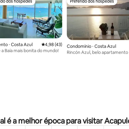
rido dos hóspedes
Preferido dos hóspedes
 melhores preferidos dos hóspedes
Preferido dos hóspedes
to ⋅ Costa Azul
4,98 de uma avaliação média de 5, 43 avalia
4,98 (43)
Condomínio ⋅ Costa Azul
 a Baía mais bonita do mundo!
Rincón Azul, belo apartamento
e praia
média de 5, 50 avaliações
al é a melhor época para visitar Acapul