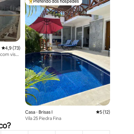
Preferido dos hóspedes
Entre os melhores preferidos dos hóspedes
ções
4,9 de uma avaliação média de 5, 73 avaliações
4,9 (73)
 com vista
Casa ⋅ Brisas I
5 de uma avaliação
5 (12)
Vila 25 Piedra Fina
co?