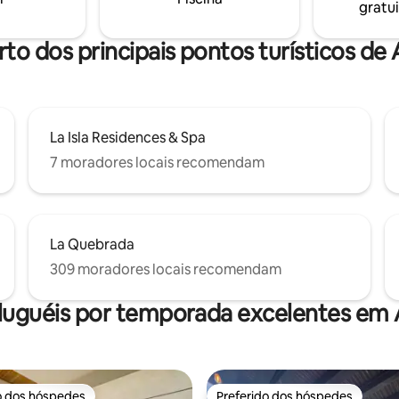
gratui
do, Wi-Fi, lençóis e toalhas
rto dos principais pontos turísticos de
La Isla Residences & Spa
7 moradores locais recomendam
La Quebrada
309 moradores locais recomendam
luguéis por temporada excelentes em
o dos hóspedes
Preferido dos hóspedes