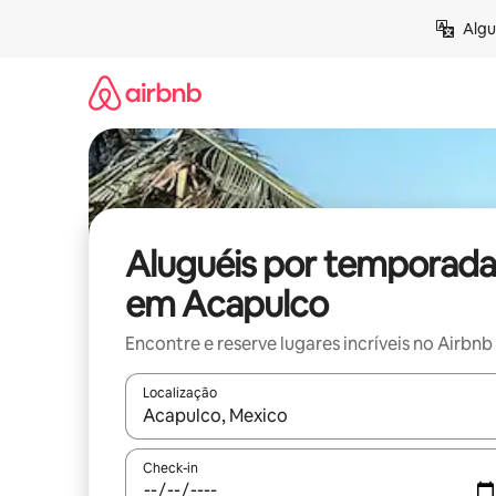
Pular
Algu
para
o
conteúdo
Aluguéis por temporada
em Acapulco
Encontre e reserve lugares incríveis no Airbnb
Localização
Quando os resultados estiverem disponíveis, expl
Check-in