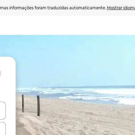
mas informações foram traduzidas automaticamente. 
Mostrar idioma
ore-os usando as seta para cima e para baixo do teclado ou tocando e