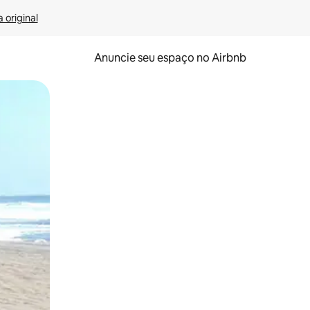
 original
Anuncie seu espaço no Airbnb
 deslizando o dedo na tela.