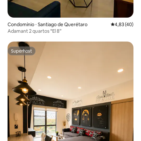
Condomínio ⋅ Santiago de Querétaro
4,83 de uma a
4,83 (40)
Adamant 2 quartos “El 8”
Superhost
Superhost