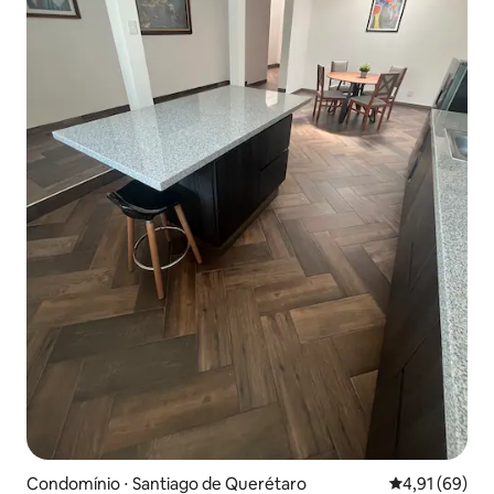
Condomínio ⋅ Santiago de Querétaro
4,91 de uma a
4,91 (69)