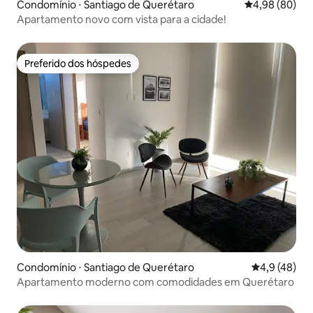
Condomínio ⋅ Santiago de Querétaro
4,98 de uma av
4,98 (80)
Apartamento novo com vista para a cidade!
Preferido dos hóspedes
Preferido dos hóspedes
Condomínio ⋅ Santiago de Querétaro
4,9 de uma a
4,9 (48)
Apartamento moderno com comodidades em Querétaro