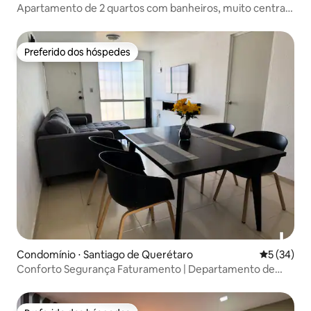
Apartamento de 2 quartos com banheiros, muito central.
1 vaga de estacionamento
Preferido dos hóspedes
Preferido dos hóspedes
Condomínio ⋅ Santiago de Querétaro
5 de uma a
5 (34)
Conforto Segurança Faturamento | Departamento de
Querétaro