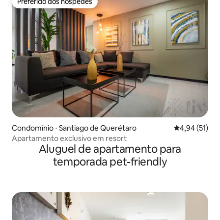
Preferido dos hóspedes
Preferido dos hóspedes
Condomínio ⋅ Santiago de Querétaro
4,94 de uma a
4,94 (51)
Apartamento exclusivo em resort
Aluguel de apartamento para
temporada pet-friendly