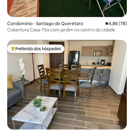
Condomínio ⋅ Santiago de Querétaro
4,86 de uma a
4,86 (78)
Cobertura Casa-Tita com jardim no centro da cidade
Preferido dos hóspedes
Entre os melhores preferidos dos hóspedes