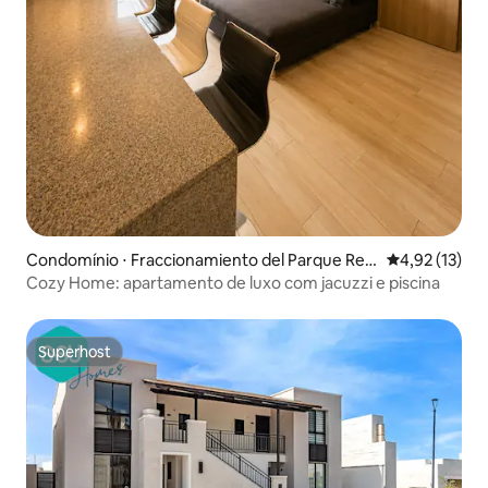
Condomínio ⋅ Fraccionamiento del Parque Resi
4,92 de uma a
4,92 (13)
dencial
Cozy Home: apartamento de luxo com jacuzzi e piscina
Superhost
Superhost