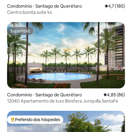
Condomínio ⋅ Santiago de Querétaro
4,7 de uma av
4,7 (180)
Centro bonita suíte ks
Superhost
Superhost
Condomínio ⋅ Santiago de Querétaro
4,85 de uma a
4,85 (86)
1204D Apartamento de luxo Biosfera Juriquilla SantaFe
Preferido dos hóspedes
Entre os melhores preferidos dos hóspedes