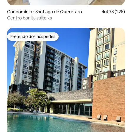
Condomínio ⋅ Santiago de Querétaro
4,73 de uma av
4,73 (226)
Centro bonita suíte ks
Preferido dos hóspedes
Preferido dos hóspedes