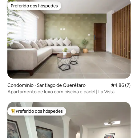
Preferido dos hóspedes
Preferido dos hóspedes
Condomínio ⋅ Santiago de Querétaro
4,86 de uma 
4,86 (7)
Apartamento de luxo com piscina e padel | La Vista
Preferido dos hóspedes
Entre os melhores preferidos dos hóspedes