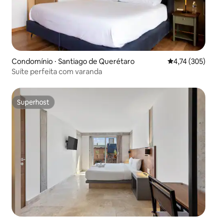
Condomínio ⋅ Santiago de Querétaro
4,74 de uma av
4,74 (305)
Suíte perfeita com varanda
Superhost
Superhost