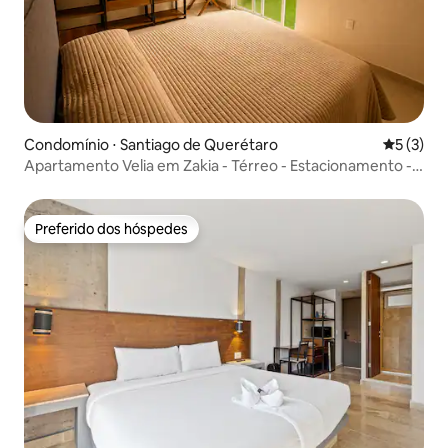
Condomínio ⋅ Santiago de Querétaro
5 de uma 
5 (3)
Apartamento Velia em Zakia - Térreo - Estacionamento -
Wi-Fi
Preferido dos hóspedes
Preferido dos hóspedes