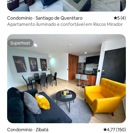
Condomínio ⋅ Santiago de Querétaro
5 de uma 
5 (4)
Apartamento iluminado e confortável em Riscos Mirador
Superhost
Superhost
Condomínio ⋅ Zibatá
4,77 de uma av
4,77 (150)