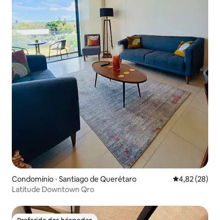
Condomínio ⋅ Santiago de Querétaro
4,82 de uma a
4,82 (28)
Latitude Downtown Qro