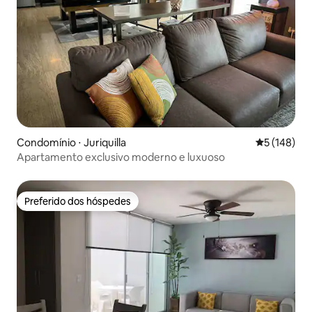
Condomínio ⋅ Juriquilla
5 de uma av
5 (148)
Apartamento exclusivo moderno e luxuoso
Preferido dos hóspedes
Preferido dos hóspedes