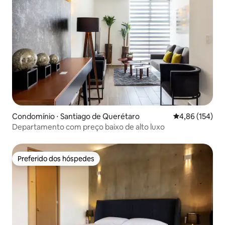
Condomínio ⋅ Santiago de Querétaro
4,86 de uma av
4,86 (154)
Departamento com preço baixo de alto luxo
Preferido dos hóspedes
Preferido dos hóspedes