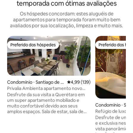
temporada com ótimas avaliações
Os hóspedes concordam: estes aluguéis de
apartamentos para temporada foram muito bem
avaliados por sua localização, limpeza e muito mais.
Preferido dos hóspedes
Preferido dos hó
Preferido dos hóspedes
Preferido dos hó
Condomínio ⋅ Santiago de Q
4,99 de uma avaliação média de 
4,99 (139)
uerétaro
Privalia Ambienta apartamento novo
mobiliado!!!
Desfrute da sua visita a Querétaro em
um super apartamento mobiliado e
Condomínio ⋅ Sant
muito confortável devido aos seus
uerétaro
Refúgio de luxo | 
amplos espaços. Sala de estar, sala de
hidromassagem e 
jantar. 2 quartos. 1 cama king size, 1 cama
Desfrute de uma e
matrimonial e 1 sofá-cama matrimonial.
e exclusiva neste 
Ventiladores. Cozinha equipada. 2
vista panorâmica 