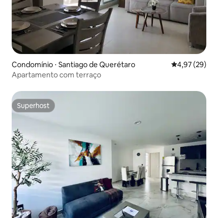
Condomínio ⋅ Santiago de Querétaro
4,97 de uma a
4,97 (29)
Apartamento com terraço
Superhost
Superhost