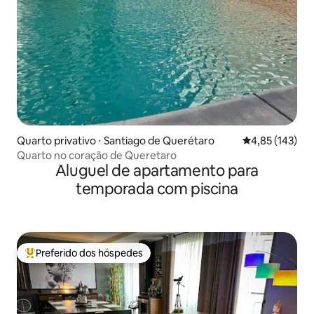
Quarto privativo ⋅ Santiago de Querétaro
4,85 de uma av
4,85 (143)
Quarto no coração de Queretaro
Aluguel de apartamento para
temporada com piscina
Preferido dos hóspedes
Entre os melhores preferidos dos hóspedes