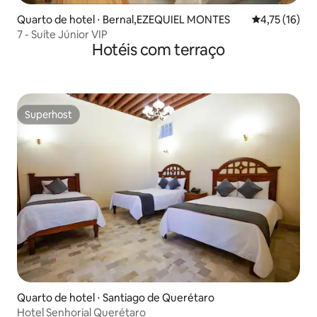
Quarto de hotel ⋅ Bernal,EZEQUIEL MONTES
4,75 de uma a
4,75 (16)
7 - Suíte Júnior VIP
Hotéis com terraço
Superhost
Superhost
Quarto de hotel ⋅ Santiago de Querétaro
Hotel Senhorial Querétaro