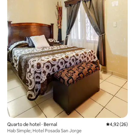
Quarto de hotel ⋅ Bernal
4,92 de uma a
4,92 (26)
Hab Simple; Hotel Posada San Jorge