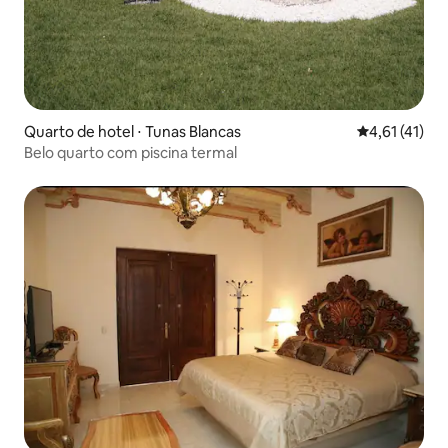
Quarto de hotel ⋅ Tunas Blancas
4,61 de uma a
4,61 (41)
Belo quarto com piscina termal