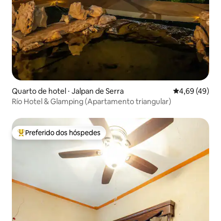
Quarto de hotel ⋅ Jalpan de Serra
4,69 de uma a
4,69 (49)
Río Hotel & Glamping (Apartamento triangular)
Preferido dos hóspedes
Entre os melhores preferidos dos hóspedes