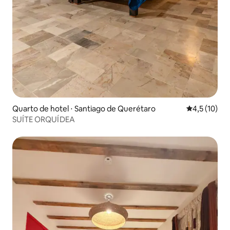
Quarto de hotel ⋅ Santiago de Querétaro
4,5 de uma a
4,5 (10)
SUÍTE ORQUÍDEA