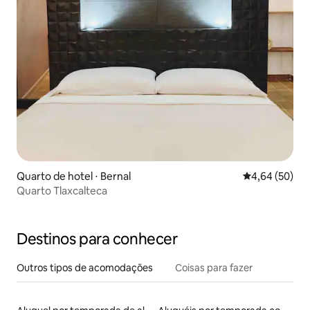
Quarto de hotel ⋅ Bernal
4,64 de uma a
4,64 (50)
Quarto Tlaxcalteca
Destinos para conhecer
Outros tipos de acomodações
Coisas para fazer