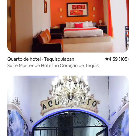
Quarto de hotel ⋅ Tequisquiapan
4,59 de uma av
4,59 (105)
Suíte Master de Hotel no Coração de Tequis