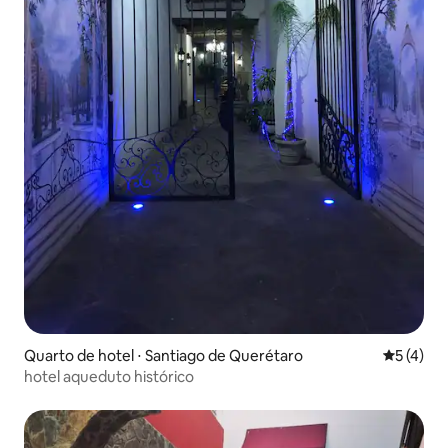
Quarto de hotel ⋅ Santiago de Querétaro
5 de uma 
5 (4)
hotel aqueduto histórico