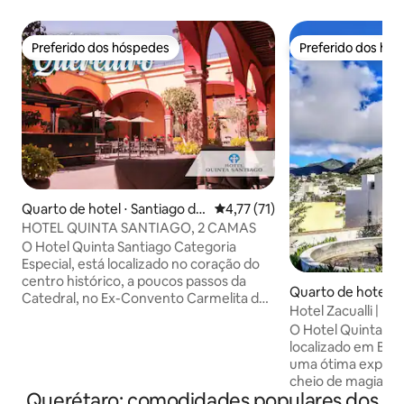
Preferido dos hóspedes
Preferido dos hó
Preferido dos hóspedes
Preferido dos hó
Quarto de hotel ⋅ Santiago de
4,77 de uma avaliação média de
4,77 (71)
Querétaro
HOTEL QUINTA SANTIAGO, 2 CAMAS
O Hotel Quinta Santiago Categoria
Especial, está localizado no coração do
centro histórico, a poucos passos da
Quarto de hotel ⋅ 
Catedral, no Ex-Convento Carmelita do
Hotel Zacualli | P
século XVIII, com estacionamento
piscina
O Hotel Quinta Mir
gratuito para os seus hóspedes dentro
localizado em Bern
das instalações e proporcionando o
uma ótima experiê
serviço de alojamento de estilo colonial
cheio de magia, na
mais acolhedor e cordial 24 horas por
Querétaro: comodidades populares dos
incomparáveis, um 
dia; com fácil acesso pedestre aos