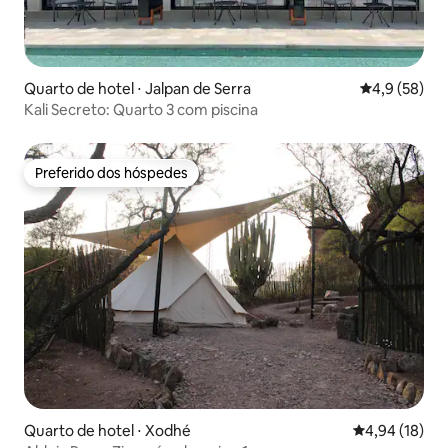
Quarto de hotel ⋅ Jalpan de Serra
4,9 de uma a
4,9 (58)
Kali Secreto: Quarto 3 com piscina
Preferido dos hóspedes
Preferido dos hóspedes
Quarto de hotel ⋅ Xodhé
4,94 de uma a
4,94 (18)