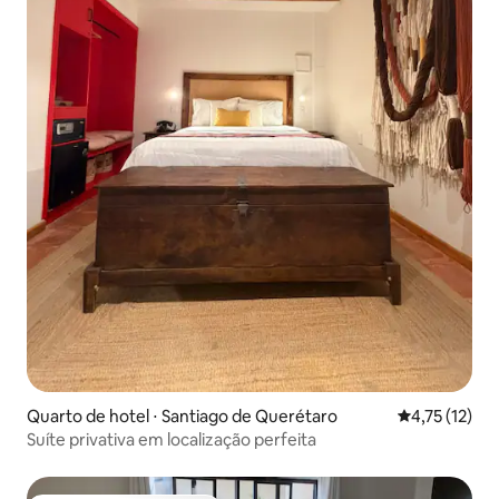
Quarto de hotel ⋅ Santiago de Querétaro
4,75 de uma a
4,75 (12)
Suíte privativa em localização perfeita