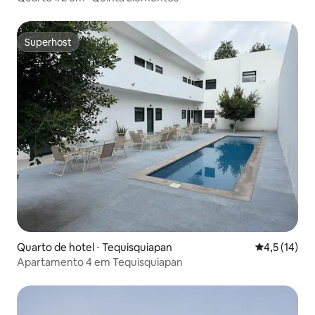
Superhost
Superhost
Quarto de hotel ⋅ Tequisquiapan
4,5 de uma a
4,5 (14)
Apartamento 4 em Tequisquiapan