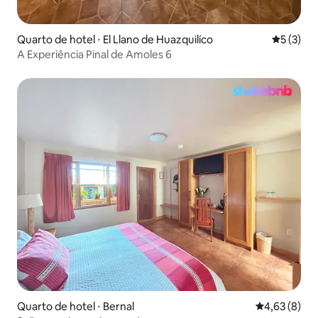
Quarto de hotel ⋅ El Llano de Huazquilíco
5 de uma 
5 (3)
A Experiência Pinal de Amoles 6
Quarto de hotel ⋅ Bernal
4,63 de uma 
4,63 (8)