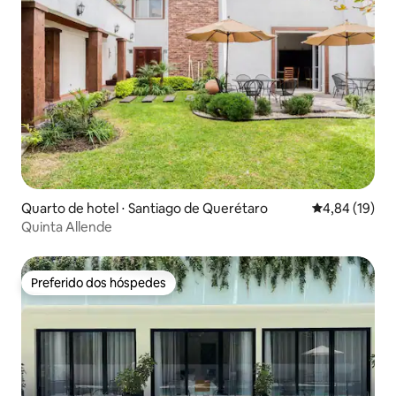
Quarto de hotel ⋅ Santiago de Querétaro
4,84 de uma a
4,84 (19)
Quinta Allende
Preferido dos hóspedes
Preferido dos hóspedes