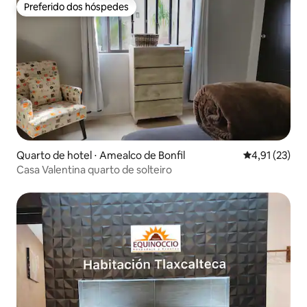
Preferido dos hóspedes
Preferido dos hóspedes
Quarto de hotel ⋅ Amealco de Bonfil
4,91 de uma a
4,91 (23)
Casa Valentina quarto de solteiro