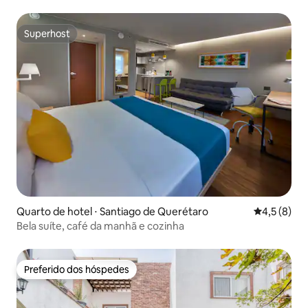
Superhost
Superhost
Quarto de hotel ⋅ Santiago de Querétaro
4,5 de uma 
4,5 (8)
Bela suíte, café da manhã e cozinha
Preferido dos hóspedes
Preferido dos hóspedes