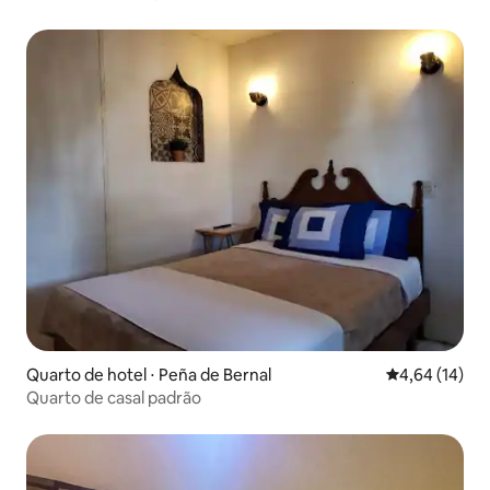
Quarto de hotel ⋅ Peña de Bernal
4,64 de uma a
4,64 (14)
Quarto de casal padrão