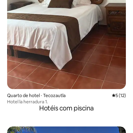
Quarto de hotel ⋅ Tecozautla
5 de uma a
5 (12)
Hotel la herradura 1.
Hotéis com piscina