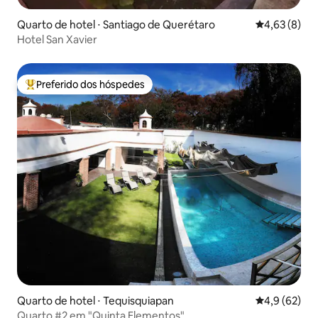
Quarto de hotel ⋅ Santiago de Querétaro
4,63 de uma 
4,63 (8)
Hotel San Xavier
Preferido dos hóspedes
Entre os melhores preferidos dos hóspedes
Quarto de hotel ⋅ Tequisquiapan
4,9 de uma a
4,9 (62)
Quarto #2 em "Quinta Elementos"