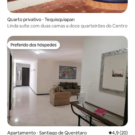
Quarto privativo ⋅ Tequisquiapan
Linda suíte com duas camas a doze quarteirões do Centro
Preferido dos hóspedes
Preferido dos hóspedes
Apartamento ⋅ Santiago de Querétaro
4,9 de uma a
4,9 (20)