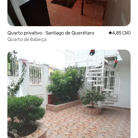
Quarto privativo ⋅ Santiago de Querétaro
4,85 de uma a
4,85 (34)
Quarto de Balança