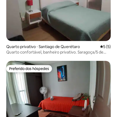
Quarto privativo ⋅ Santiago de Querétaro
5 de uma 
5 (5)
Quarto confortável, banheiro privativo. Saragoça/5 de
fevereiro
Preferido dos hóspedes
Preferido dos hóspedes