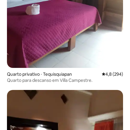
Quarto privativo ⋅ Tequisquiapan
4,8 de uma av
4,8 (294)
Quarto para descanso em Villa Campestre.