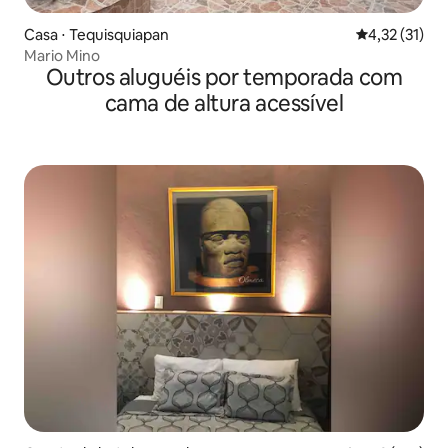
Casa ⋅ Tequisquiapan
4,32 de uma a
4,32 (31)
Mario Mino
Outros aluguéis por temporada com
cama de altura acessível