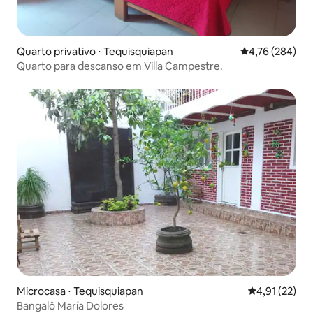
Quarto privativo ⋅ Tequisquiapan
4,76 de uma av
4,76 (284)
Quarto para descanso em Villa Campestre.
Microcasa ⋅ Tequisquiapan
4,91 de uma a
4,91 (22)
Bangalô María Dolores