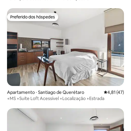
Preferido dos hóspedes
Preferido dos hóspedes
Apartamento ⋅ Santiago de Querétaro
4,81 de uma a
4,81 (47)
+MS +Suíte Loft Acessível +Localização +Estrada