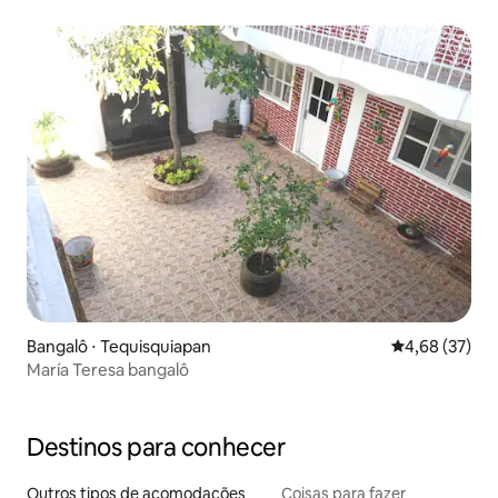
Bangalô ⋅ Tequisquiapan
4,68 de uma a
4,68 (37)
María Teresa bangalô
Destinos para conhecer
Outros tipos de acomodações
Coisas para fazer