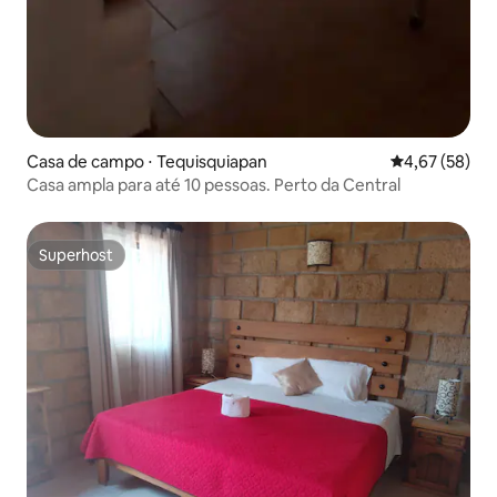
Casa de campo ⋅ Tequisquiapan
4,67 de uma a
4,67 (58)
Casa ampla para até 10 pessoas. Perto da Central
Superhost
Superhost