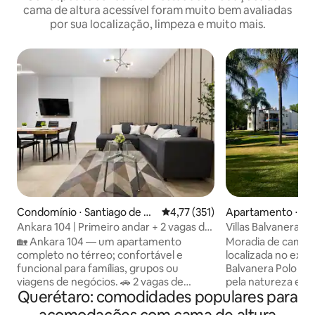
cama de altura acessível foram muito bem avaliadas
por sua localização, limpeza e muito mais.
Condomínio ⋅ Santiago de Q
4,77 de uma avaliação média de 
4,77 (351)
Apartamento ⋅ Sa
uerétaro
uerétaro
Ankara 104 | Primeiro andar + 2 vagas de
Villas Balvanera FH
estacionamento + Wi-Fi rápido
natureza
🏡 Ankara 104 — um apartamento
Moradia de campo
completo no térreo; confortável e
localizada no exc
funcional para famílias, grupos ou
Balvanera Polo y 
viagens de negócios. 🚗 2 vagas de
pela natureza e tr
Querétaro: comodidades populares para
estacionamento semi-cobertas Acesso
vivenda fica no ú
🔐 controlado e segurança 24h Wi-Fi de
vista perfeita para 