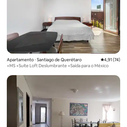
Apartamento ⋅ Santiago de Querétaro
4,91 de uma a
4,91 (74)
+MS +Suíte Loft Deslumbrante +Saída para o México