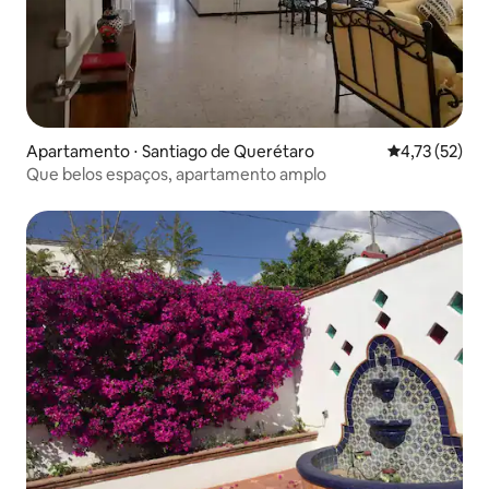
Apartamento ⋅ Santiago de Querétaro
4,73 de uma a
4,73 (52)
Que belos espaços, apartamento amplo