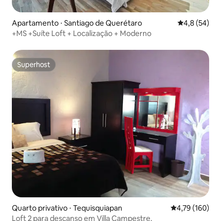
Apartamento ⋅ Santiago de Querétaro
4,8 de uma a
4,8 (54)
+MS +Suíte Loft + Localização + Moderno
Superhost
Superhost
Quarto privativo ⋅ Tequisquiapan
4,79 de uma av
4,79 (160)
Loft 2 para descanso em Villa Campestre.