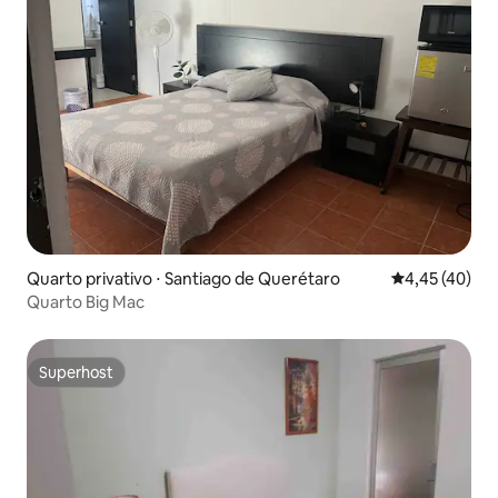
Quarto privativo ⋅ Santiago de Querétaro
4,45 de uma a
4,45 (40)
Quarto Big Mac
Superhost
Superhost