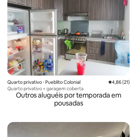
Quarto privativo ⋅ Pueblito Colonial
4,86 de uma a
4,86 (21)
Quarto privativo + garagem coberta
Outros aluguéis por temporada em
pousadas