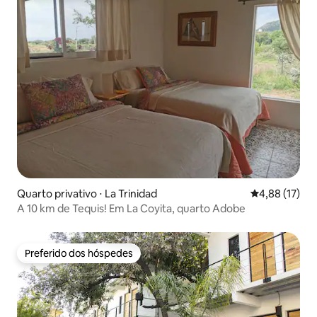
Quarto privativo ⋅ La Trinidad
4,88 de uma a
4,88 (17)
A 10 km de Tequis! Em La Coyita, quarto Adobe
Preferido dos hóspedes
Preferido dos hóspedes