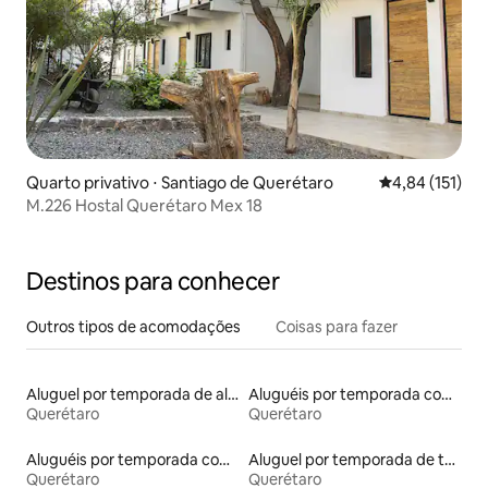
Quarto privativo ⋅ Santiago de Querétaro
4,84 de uma av
4,84 (151)
M.226 Hostal Querétaro Mex 18
Destinos para conhecer
Outros tipos de acomodações
Coisas para fazer
Aluguel por temporada de alojamentos ecológicos
Aluguéis por temporada com banheira de hidromassagem
Querétaro
Querétaro
Aluguéis por temporada com banheiro para PCD
Aluguel por temporada de tendas
Querétaro
Querétaro