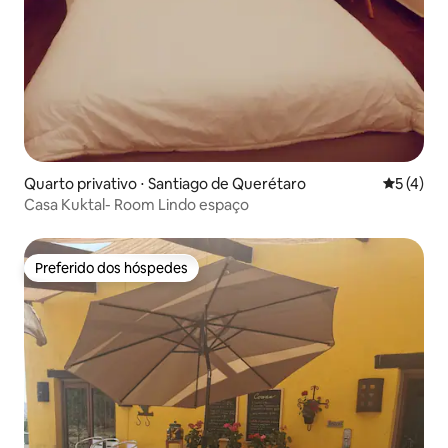
Quarto privativo ⋅ Santiago de Querétaro
5 de uma 
5 (4)
Casa Kuktal- Room Lindo espaço
Preferido dos hóspedes
Preferido dos hóspedes