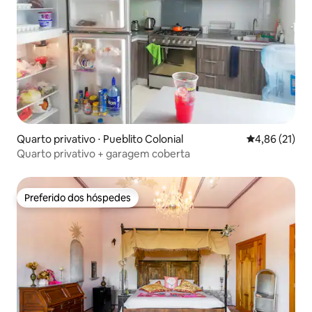
Quarto privativo ⋅ Pueblito Colonial
4,86 de uma a
4,86 (21)
Quarto privativo + garagem coberta
Preferido dos hóspedes
Preferido dos hóspedes