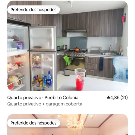
Preferido dos hóspedes
Preferido dos hóspedes
Quarto privativo ⋅ Pueblito Colonial
4,86 de uma a
4,86 (21)
Quarto privativo + garagem coberta
Preferido dos hóspedes
Preferido dos hóspedes