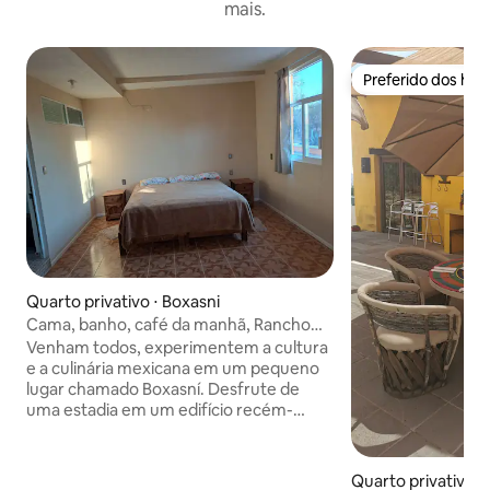
mais.
Preferido dos hó
Preferido dos hó
Quarto privativo ⋅ Boxasni
Cama, banho, café da manhã, Rancho
Jerusalen
Venham todos, experimentem a cultura
e a culinária mexicana em um pequeno
lugar chamado Boxasní. Desfrute de
uma estadia em um edifício recém-
construído. Seu próprio quarto e
banheiro privativos, uma cozinha
compartilhada e sala de TV onde o café
Quarto privativo ⋅ 