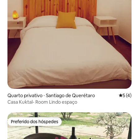
Quarto privativo ⋅ Santiago de Querétaro
5 de uma 
5 (4)
Casa Kuktal- Room Lindo espaço
Preferido dos hóspedes
Preferido dos hóspedes