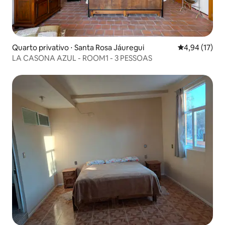
Quarto privativo ⋅ Santa Rosa Jáuregui
4,94 de uma a
4,94 (17)
LA CASONA AZUL - ROOM1 - 3 PESSOAS