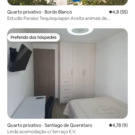
Quarto privativo ⋅ Bordo Blanco
4,8 de uma a
4,8 (55)
Estudio Paraiso Tequisquiapan Aceita animais de
estimação.
Preferido dos hóspedes
Preferido dos hóspedes
Quarto privativo ⋅ Santiago de Querétaro
4,78 de uma 
4,78 (9)
Linda acomodação c/ terraço E.V.