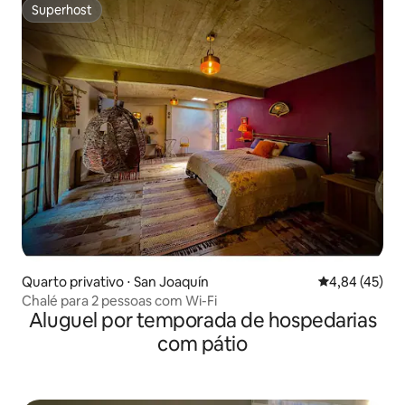
Superhost
Superhost
Quarto privativo ⋅ San Joaquín
4,84 de uma a
4,84 (45)
Chalé para 2 pessoas com Wi-Fi
Aluguel por temporada de hospedarias
com pátio