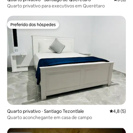
Quarto privativo para executivos em Querétaro
Preferido dos hóspedes
Preferido dos hóspedes
Quarto privativo ⋅ Santiago Tezontlale
4,8 de uma 
4,8 (5)
Quarto aconchegante em casa de campo