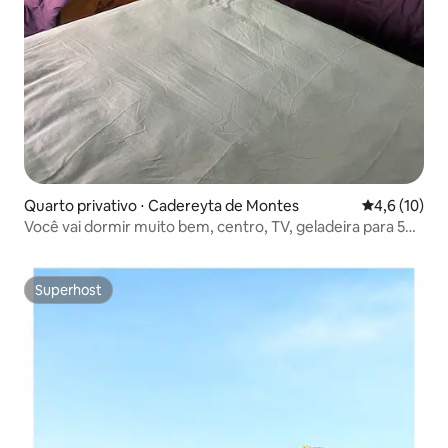
Quarto privativo ⋅ Cadereyta de Montes
4,6 de uma a
4,6 (10)
Você vai dormir muito bem, centro, TV, geladeira para 5
pessoas
Superhost
Superhost