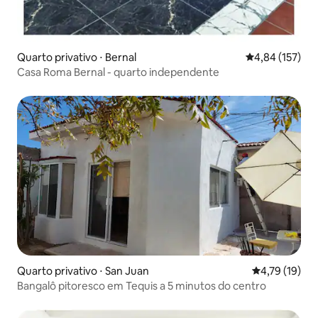
Quarto privativo ⋅ Bernal
4,84 de uma av
4,84 (157)
Casa Roma Bernal - quarto independente
Quarto privativo ⋅ San Juan
4,79 de uma a
4,79 (19)
Bangalô pitoresco em Tequis a 5 minutos do centro