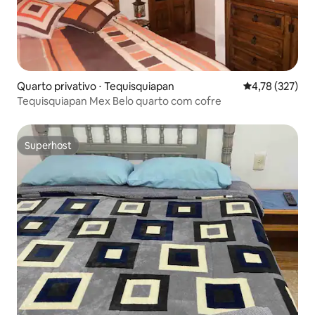
Quarto privativo ⋅ Tequisquiapan
4,78 de uma av
4,78 (327)
Tequisquiapan Mex Belo quarto com cofre
Superhost
Superhost