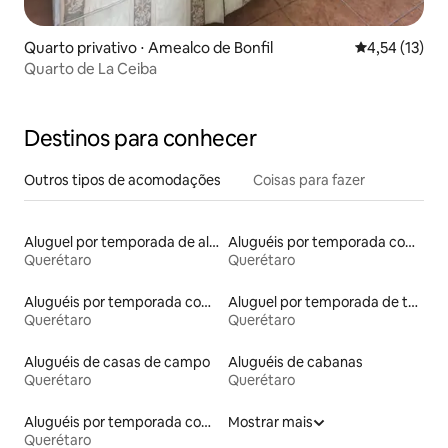
Quarto privativo ⋅ Amealco de Bonfil
4,54 de uma a
4,54 (13)
Quarto de La Ceiba
Destinos para conhecer
Outros tipos de acomodações
Coisas para fazer
Aluguel por temporada de alojamentos ecológicos
Aluguéis por temporada com banheira de hidromassagem
Querétaro
Querétaro
Aluguéis por temporada com banheiro para PCD
Aluguel por temporada de tendas
Querétaro
Querétaro
Aluguéis de casas de campo
Aluguéis de cabanas
Querétaro
Querétaro
Aluguéis por temporada com suítes privativas
Mostrar mais
Querétaro