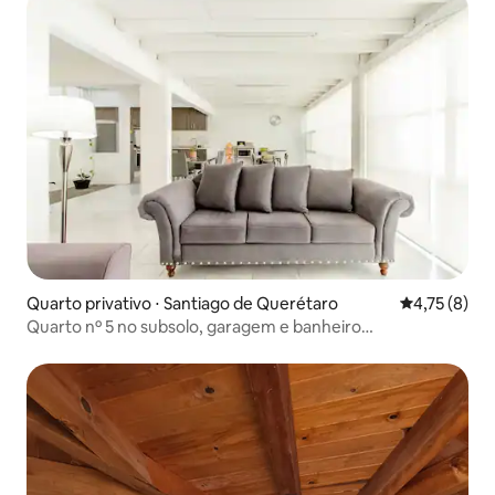
Quarto privativo ⋅ Santiago de Querétaro
4,75 de uma 
4,75 (8)
Quarto nº 5 no subsolo, garagem e banheiro
compartilhado