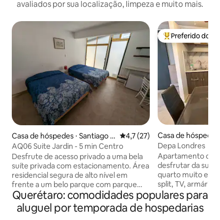
avaliados por sua localização, limpeza e muito mais.
Preferido dos 
Entre os melhore
Casa de hóspedes 
Casa de hóspedes ⋅ Santiago d
4,7 de uma avaliação média de
4,7 (27)
de Querétaro
e Querétaro
Depa Londres
AQ06 Suite Jardin - 5 min Centro
Apartamento comp
Desfrute de acesso privado a uma bela
desfrutar da sua es
suíte privada com estacionamento. Área
quarto muito esp
residencial segura de alto nível em
split, TV, armário
frente a um belo parque com parque
Querétaro: comodidades populares para
e um espelho de corpo i
infantil, pista de corrida e equipamentos
está equipada com
de fitness. A uma curta distância a pé do
aluguel por temporada de hospedarias
elétrica, micro-ond
"Los Arcos" e do centro histórico ou a 5