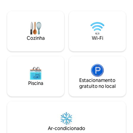
cafeteira, geladeir
minutos de carro. Entrada independente
pessoas e acessóri
e estacionamento privativo com
cozinha. 1 banheir
controle remoto. Smart TV, WI-FI e
solares são usado
Netflix. 100m para Oxxo, 300m
inclui: sabonete p
shopping, bancos e restaurantes. A área
sabonete corporal
do hóspede é totalmente
cabelo e ferro de 
independente, por isso você está por
Cozinha
Wi-Fi
conta própria e a interação com os
hóspedes depende do hóspede
Estacionamento
Piscina
gratuito no local
Ar-condicionado