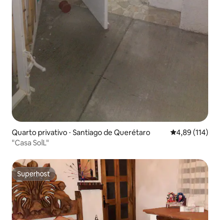
Quarto privativo ⋅ Santiago de Querétaro
4,89 de uma av
4,89 (114)
"Casa SolL"
Superhost
Superhost