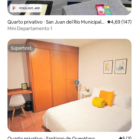
Quarto privativo ⋅ San Juan del Río Municipalit
4,69 de uma av
4,69 (147)
y
Mini Departamento 1
Superhost
Superhost
Quarto privativo ⋅ Santiago de Querétaro
5 de uma 
5 (3)