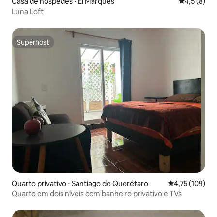
Casa de hóspedes ⋅ El Marques
4,5 de uma 
4,5 (8)
Luna Loft
Superhost
Superhost
Quarto privativo ⋅ Santiago de Querétaro
4,75 de uma av
4,75 (109)
Quarto em dois níveis com banheiro privativo e TVs