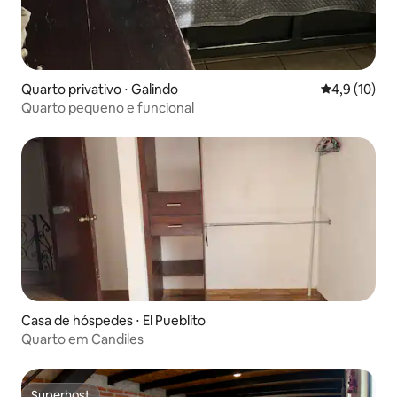
Quarto privativo ⋅ Galindo
4,9 de uma a
4,9 (10)
Quarto pequeno e funcional
Casa de hóspedes ⋅ El Pueblito
Quarto em Candiles
Superhost