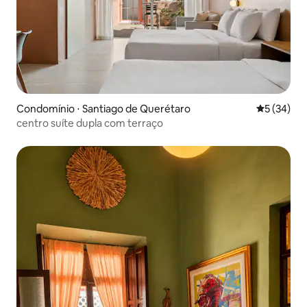
Condomínio ⋅ Santiago de Querétaro
5 de uma a
5 (34)
centro suíte dupla com terraço