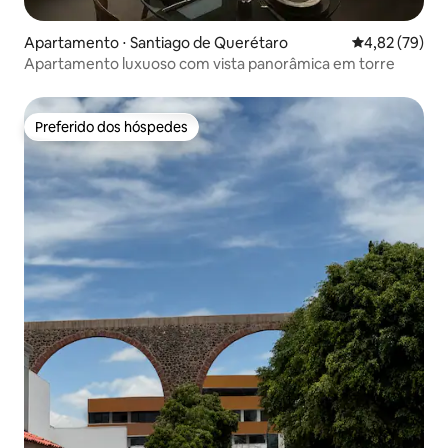
Apartamento ⋅ Santiago de Querétaro
4,82 de uma a
4,82 (79)
Apartamento luxuoso com vista panorâmica em torre
Preferido dos hóspedes
Preferido dos hóspedes