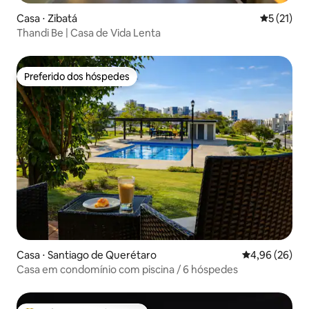
Casa ⋅ Zibatá
5 de uma a
5 (21)
Thandi Be | Casa de Vida Lenta
Preferido dos hóspedes
Preferido dos hóspedes
Casa ⋅ Santiago de Querétaro
4,96 de uma a
4,96 (26)
Casa em condomínio com piscina / 6 hóspedes