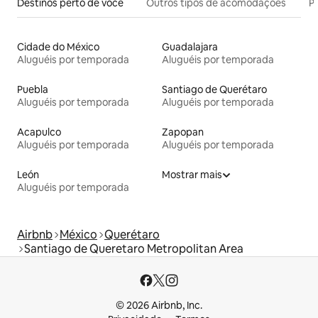
Destinos perto de você
Outros tipos de acomodações
Pr
Cidade do México
Guadalajara
Aluguéis por temporada
Aluguéis por temporada
Puebla
Santiago de Querétaro
Aluguéis por temporada
Aluguéis por temporada
Acapulco
Zapopan
Aluguéis por temporada
Aluguéis por temporada
León
Mostrar mais
Aluguéis por temporada
Airbnb
México
Querétaro
Santiago de Queretaro Metropolitan Area
© 2026 Airbnb, Inc.