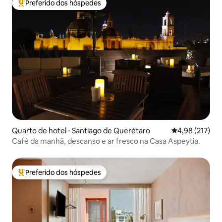
Preferido dos hóspedes
Entre os melhores preferidos dos hóspedes
Quarto de hotel ⋅ Santiago de Querétaro
4,98 de uma av
4,98 (217)
Café da manhã, descanso e ar fresco na Casa Aspeytia.
Preferido dos hóspedes
Entre os melhores preferidos dos hóspedes