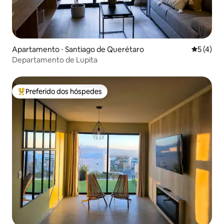
Apartamento ⋅ Santiago de Querétaro
5 de uma 
5 (4)
Departamento de Lupita
Preferido dos hóspedes
Entre os melhores preferidos dos hóspedes