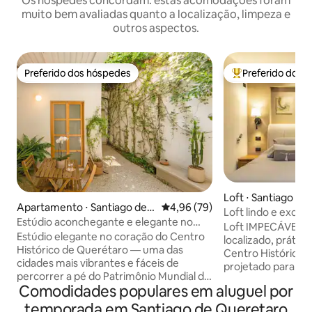
Os hóspedes concordam: estas acomodações foram
muito bem avaliadas quanto a localização, limpeza e
outros aspectos.
Preferido dos hóspedes
Preferido dos 
Preferido dos hóspedes
Entre os melhore
Loft ⋅ Santiago d
Apartamento ⋅ Santiago de
4,96 de uma avaliação média de
4,96 (79)
Loft lindo e exclu
Querétaro
Estúdio aconchegante e elegante no
Histórico de Quer
Loft IMPECÁVEL,
centro
Estúdio elegante no coração do Centro
localizado, práti
Histórico de Querétaro — uma das
Centro Histórico Cada detalhe foi
cidades mais vibrantes e fáceis de
projetado para ga
percorrer a pé do Patrimônio Mundial da
desfrute de uma e
Comodidades populares em aluguel por
UNESCO no México. Pátio compartilhado
funcional em Querétaro. Voc
com plantas — perfeito para seu café da
no coração da cid
temporada em Santiago de Queretaro