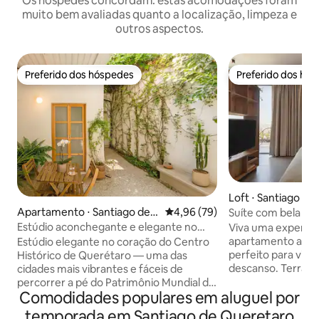
Os hóspedes concordam: estas acomodações foram
muito bem avaliadas quanto a localização, limpeza e
outros aspectos.
Preferido dos hóspedes
Preferido dos hó
Preferido dos hóspedes
Preferido dos hó
Loft ⋅ Santiago d
Apartamento ⋅ Santiago de
4,96 de uma avaliação média de
4,96 (79)
Suíte com bela vis
Querétaro
Estúdio aconchegante e elegante no
Viva uma experiên
centro
apartamento aco
Estúdio elegante no coração do Centro
perfeito para viag
Histórico de Querétaro — uma das
descanso. Terraço privativo com vista
cidades mais vibrantes e fáceis de
espetacular para a
percorrer a pé do Patrimônio Mundial da
Comodidades populares em aluguel por
Estacionamento c
UNESCO no México. Pátio compartilhado
horas por dia, 7 d
com plantas — perfeito para seu café da
temporada em Santiago de Queretaro