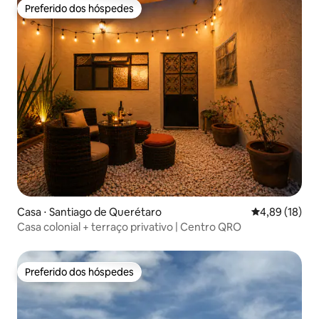
Preferido dos hóspedes
Preferido dos hóspedes
Casa ⋅ Santiago de Querétaro
4,89 de uma a
4,89 (18)
Casa colonial + terraço privativo | Centro QRO
Preferido dos hóspedes
Preferido dos hóspedes