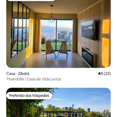
Casa ⋅ Zibatá
5 de uma a
5 (22)
Thandi Be | Casa de Vida Lenta
Preferido dos hóspedes
Preferido dos hóspedes