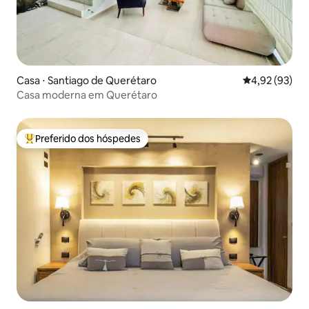
Casa ⋅ Santiago de Querétaro
4,92 de uma a
4,92 (93)
Casa moderna em Querétaro
Preferido dos hóspedes
Entre os melhores preferidos dos hóspedes