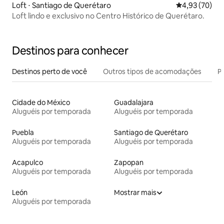
Loft ⋅ Santiago de Querétaro
4,93 de uma a
4,93 (70)
Loft lindo e exclusivo no Centro Histórico de Querétaro.
Destinos para conhecer
Destinos perto de você
Outros tipos de acomodações
Pr
Cidade do México
Guadalajara
Aluguéis por temporada
Aluguéis por temporada
Puebla
Santiago de Querétaro
Aluguéis por temporada
Aluguéis por temporada
Acapulco
Zapopan
Aluguéis por temporada
Aluguéis por temporada
León
Mostrar mais
Aluguéis por temporada