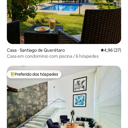
Casa ⋅ Santiago de Querétaro
4,96 de uma a
4,96 (27)
Casa em condomínio com piscina / 6 hóspedes
Preferido dos hóspedes
Entre os melhores preferidos dos hóspedes