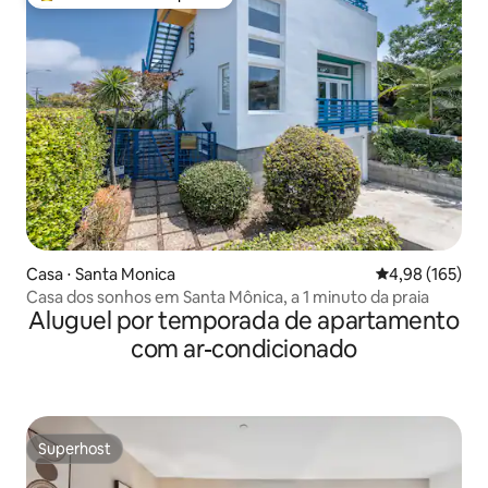
Entre os melhores preferidos dos hóspedes
Casa ⋅ Santa Monica
4,98 de uma av
4,98 (165)
Casa dos sonhos em Santa Mônica, a 1 minuto da praia
Aluguel por temporada de apartamento
com ar-condicionado
Superhost
Superhost