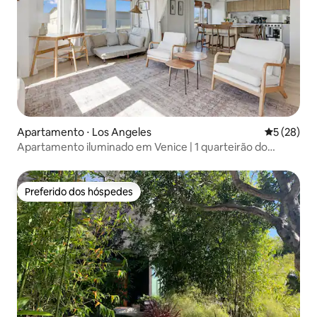
Apartamento ⋅ Los Angeles
5 de uma a
5 (28)
Apartamento iluminado em Venice | 1 quarteirão do
calçadão
Preferido dos hóspedes
Preferido dos hóspedes