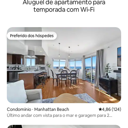
Aluguel de apartamento para
temporada com Wi-Fi
Preferido dos hóspedes
Preferido dos hóspedes
Condomínio ⋅ Manhattan Beach
4,86 de uma av
4,86 (124)
Último andar com vista para o mar e garagem para 2
carros a poucos passos da areia