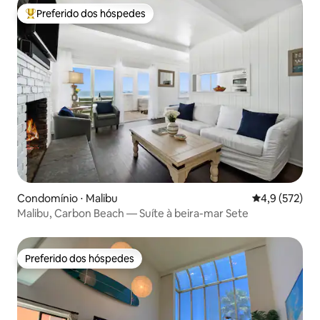
Preferido dos hóspedes
Entre os melhores preferidos dos hóspedes
Condomínio ⋅ Malibu
4,9 de uma av
4,9 (572)
Malibu, Carbon Beach — Suíte à beira-mar Sete
Preferido dos hóspedes
Preferido dos hóspedes