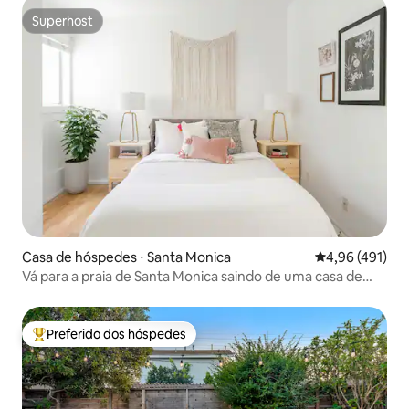
Superhost
Superhost
Casa de hóspedes ⋅ Santa Monica
4,96 de uma av
4,96 (491)
Vá para a praia de Santa Monica saindo de uma casa de
hóspedes privativa
Preferido dos hóspedes
Entre os melhores preferidos dos hóspedes