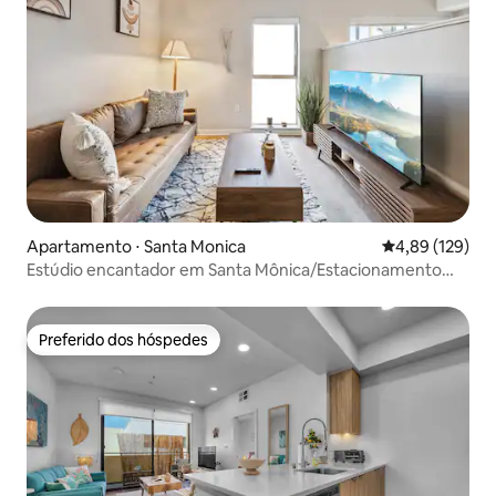
Apartamento ⋅ Santa Monica
4,89 de uma av
4,89 (129)
Estúdio encantador em Santa Mônica/Estacionamento
gratuito
Preferido dos hóspedes
Preferido dos hóspedes