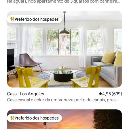
Na água! Lindo apartamento de 3 quartos com banheira
de hidromassagem
Preferido dos hóspedes
Entre os melhores preferidos dos hóspedes
Casa ⋅ Los Angeles
4,95 de uma ava
4,95 (639)
Casa casual e colorida em Veneza perto de canais, praia e
Abbot Kinney
Preferido dos hóspedes
Entre os melhores preferidos dos hóspedes