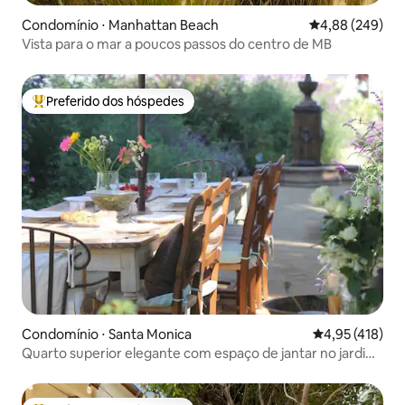
Condomínio ⋅ Manhattan Beach
4,88 de uma ava
4,88 (249)
Vista para o mar a poucos passos do centro de MB
Preferido dos hóspedes
Entre os melhores preferidos dos hóspedes
Condomínio ⋅ Santa Monica
4,95 de uma av
4,95 (418)
Quarto superior elegante com espaço de jantar no jardim
do pátio