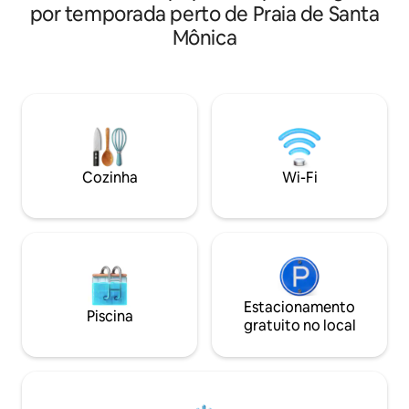
fundação, sistem
por temporada perto de Praia de Santa
condicionado, Wi-F
Mônica
dentro + fora com 
projetor de filmes 
HBOMax e AppleTV
estacionamento p
carregador elétrico
Observação: sem r
noites tardias e barulhen
1015 pés quadrado
quadrados.
Cozinha
Wi-Fi
Estacionamento
Piscina
gratuito no local