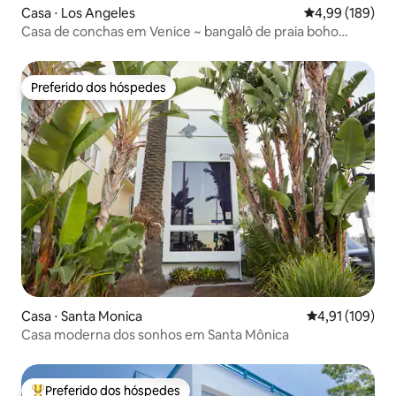
Casa ⋅ Los Angeles
4,99 de uma av
4,99 (189)
Casa de conchas em Venice ~ bangalô de praia boho
chique
Preferido dos hóspedes
Preferido dos hóspedes
Casa ⋅ Santa Monica
4,91 de uma av
4,91 (109)
Casa moderna dos sonhos em Santa Mônica
Preferido dos hóspedes