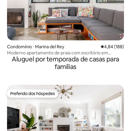
Condomínio ⋅ Marina del Rey
4,84 de uma av
4,84 (188)
Moderno apartamento de praia com escritório em
Aluguel por temporada de casas para
Marina/Venice
famílias
Preferido dos hóspedes
Preferido dos hóspedes