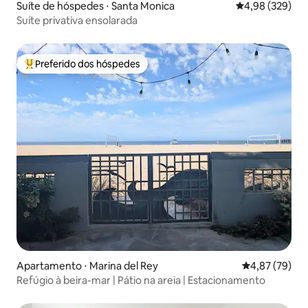
Suíte de hóspedes ⋅ Santa Monica
4,98 de uma ava
4,98 (329)
Suíte privativa ensolarada
Preferido dos hóspedes
Entre os melhores preferidos dos hóspedes
Apartamento ⋅ Marina del Rey
4,87 de uma a
4,87 (79)
Refúgio à beira-mar | Pátio na areia | Estacionamento