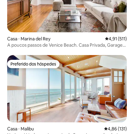
Casa ⋅ Marina del Rey
4,91 de uma av
4,91 (511)
A poucos passos de Venice Beach. Casa Privada, Garagem
no Pátio
Preferido dos hóspedes
Preferido dos hóspedes
Casa ⋅ Malibu
4,86 de uma av
4,86 (131)