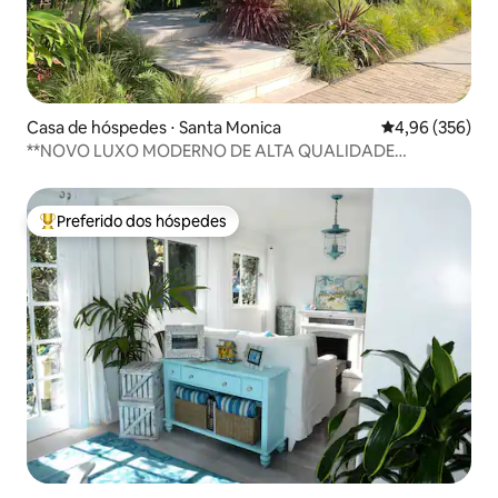
Casa de hóspedes ⋅ Santa Monica
4,96 de uma ava
4,96 (356)
**NOVO LUXO MODERNO DE ALTA QUALIDADE
UNIDADE 16 QUARTOS PARA O OCEANO
Preferido dos hóspedes
Entre os melhores preferidos dos hóspedes