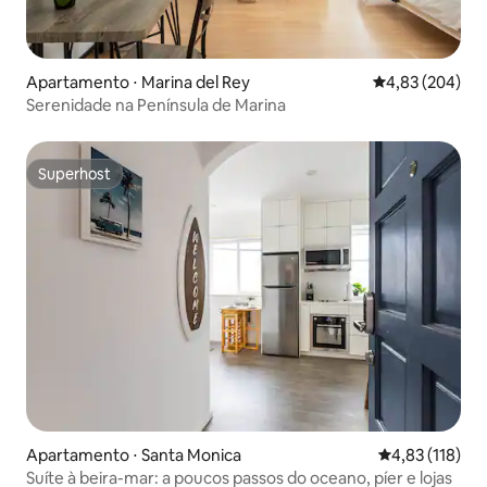
Apartamento ⋅ Marina del Rey
4,83 de uma ava
4,83 (204)
Serenidade na Península de Marina
Superhost
Superhost
Apartamento ⋅ Santa Monica
4,83 de uma av
4,83 (118)
Suíte à beira-mar: a poucos passos do oceano, píer e lojas