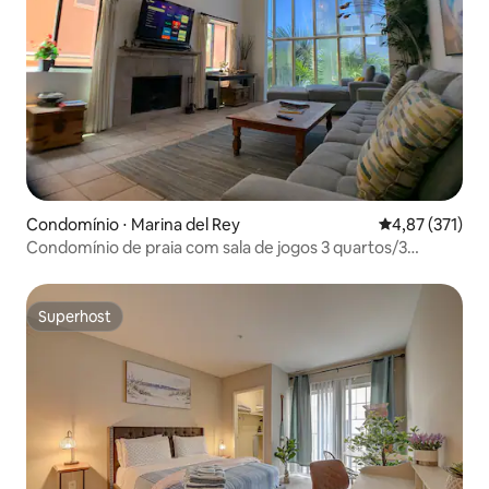
Condomínio ⋅ Marina del Rey
4,87 de uma av
4,87 (371)
Condomínio de praia com sala de jogos 3 quartos/3
banheiros
Superhost
Superhost