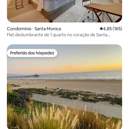
Condomínio ⋅ Santa Monica
4,85 de uma av
4,85 (165)
Flat deslumbrante de 1 quarto no coração de Santa
Mônica
Preferido dos hóspedes
Preferido dos hóspedes