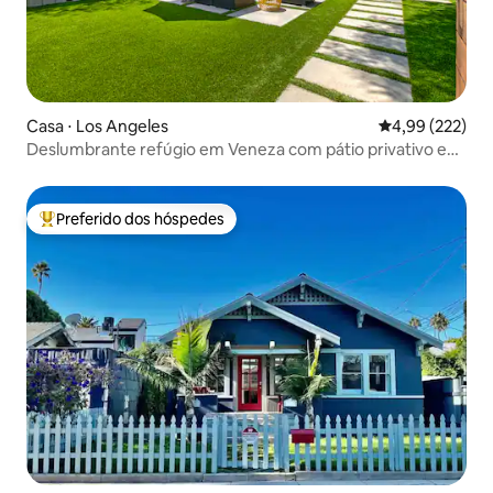
Casa ⋅ Los Angeles
4,99 de uma av
4,99 (222)
Deslumbrante refúgio em Veneza com pátio privativo e
deck!
Preferido dos hóspedes
Entre os melhores preferidos dos hóspedes