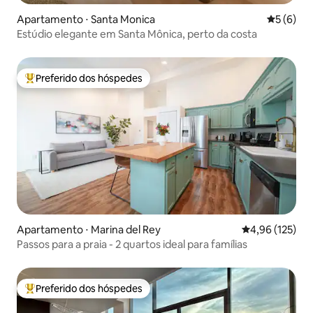
Apartamento ⋅ Santa Monica
5 de uma 
5 (6)
Estúdio elegante em Santa Mônica, perto da costa
Preferido dos hóspedes
Entre os melhores preferidos dos hóspedes
Apartamento ⋅ Marina del Rey
4,96 de uma av
4,96 (125)
Passos para a praia - 2 quartos ideal para famílias
Preferido dos hóspedes
Entre os melhores preferidos dos hóspedes