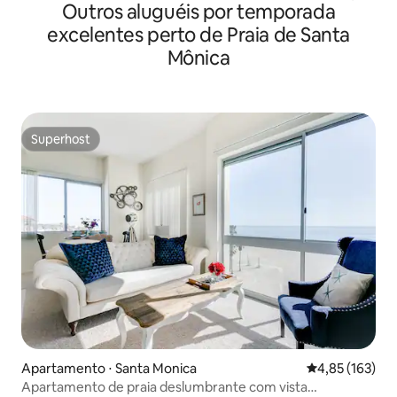
Outros aluguéis por temporada
excelentes perto de Praia de Santa
Mônica
Superhost
Superhost
Apartamento ⋅ Santa Monica
4,85 de uma av
4,85 (163)
Apartamento de praia deslumbrante com vista