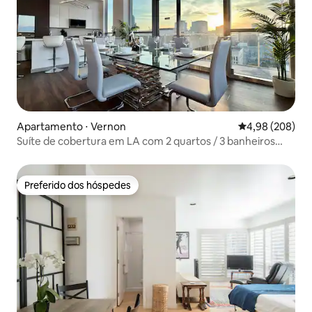
Apartamento ⋅ Vernon
4,98 de uma ava
4,98 (208)
Suíte de cobertura em LA com 2 quartos / 3 banheiros
[piscina | letreiro de Hollywood]
Preferido dos hóspedes
Preferido dos hóspedes