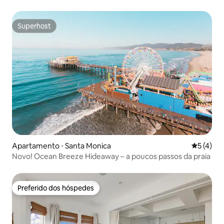
panorâmica para o mar
Superhost
Superhost
Apartamento ⋅ Santa Monica
5 de uma 
5 (4)
Novo! Ocean Breeze Hideaway – a poucos passos da praia
Preferido dos hóspedes
Preferido dos hóspedes