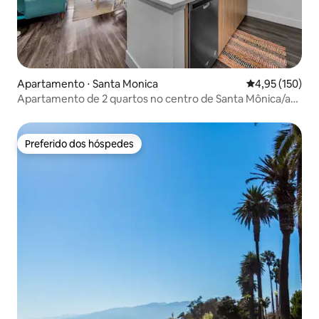
Apartamento ⋅ Santa Monica
4,95 de uma av
4,95 (150)
Apartamento de 2 quartos no centro de Santa Mônica/a
pé da praia
Preferido dos hóspedes
Preferido dos hóspedes