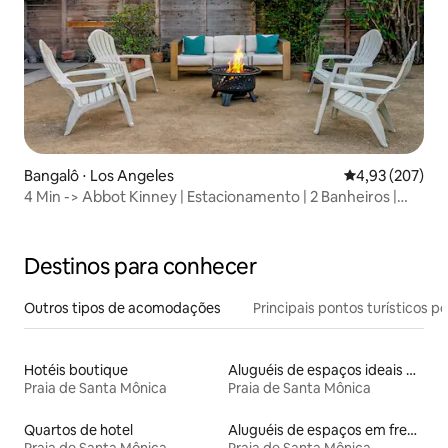
Bangalô ⋅ Los Angeles
4,93 de uma av
4,93 (207)
4 Min -> Abbot Kinney | Estacionamento | 2 Banheiros |
Privativo
Destinos para conhecer
Outros tipos de acomodações
Principais pontos turísticos po
Hotéis boutique
Aluguéis de espaços ideais para famílias
Praia de Santa Mônica
Praia de Santa Mônica
Quartos de hotel
Aluguéis de espaços em frente à praia