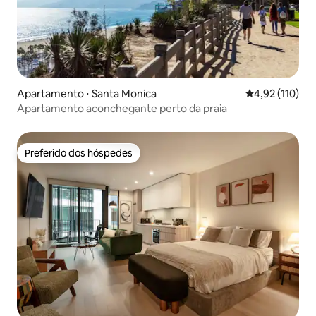
Apartamento ⋅ Santa Monica
4,92 de uma av
4,92 (110)
Apartamento aconchegante perto da praia
Preferido dos hóspedes
Preferido dos hóspedes