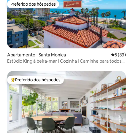
Preferido dos hóspedes
Preferido dos hóspedes
Apartamento ⋅ Santa Monica
5 de uma a
5 (39)
Estúdio King à beira-mar | Cozinha | Caminhe para todos
os lugares
Preferido dos hóspedes
Entre os melhores preferidos dos hóspedes