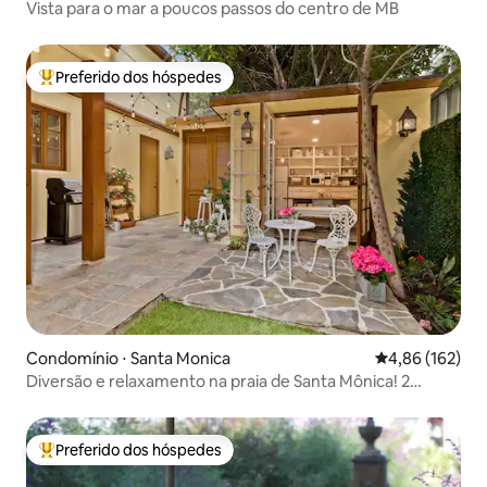
Vista para o mar a poucos passos do centro de MB
Preferido dos hóspedes
Entre os melhores preferidos dos hóspedes
Condomínio ⋅ Santa Monica
4,86 de uma av
4,86 (162)
Diversão e relaxamento na praia de Santa Mônica! 2
quartos, estacionamento e bicicletas
Preferido dos hóspedes
Entre os melhores preferidos dos hóspedes