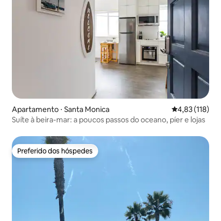
Apartamento ⋅ Santa Monica
4,83 de uma av
4,83 (118)
Suíte à beira-mar: a poucos passos do oceano, píer e lojas
Preferido dos hóspedes
Preferido dos hóspedes