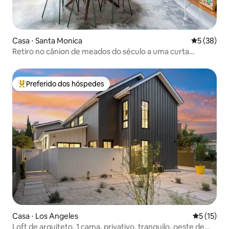
Casa ⋅ Santa Monica
5 de uma a
5 (38)
Retiro no cânion de meados do século a uma curta
caminhada das praias
Preferido dos hóspedes
Entre os melhores preferidos dos hóspedes
Casa ⋅ Los Angeles
5 de uma a
5 (15)
Loft de arquiteto, 1 cama, privativo, tranquilo, oeste de