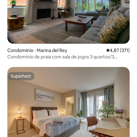
Condomínio ⋅ Marina del Rey
4,87 de uma av
4,87 (371)
Condomínio de praia com sala de jogos 3 quartos/3
banheiros
Superhost
Superhost