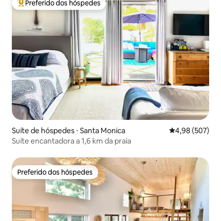
Preferido dos hóspedes
Entre os melhores preferidos dos hóspedes
Suíte de hóspedes ⋅ Santa Monica
4,98 de uma ava
4,98 (507)
Suíte encantadora a 1,6 km da praia
Preferido dos hóspedes
Preferido dos hóspedes