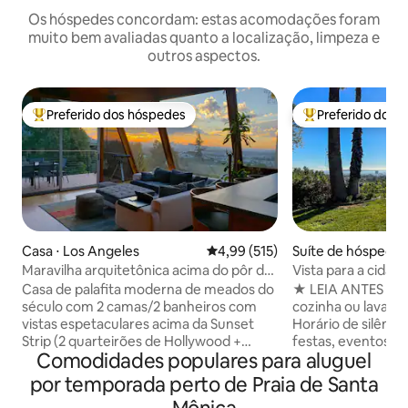
Os hóspedes concordam: estas acomodações foram
muito bem avaliadas quanto a localização, limpeza e
outros aspectos.
Preferido dos hóspedes
Preferido dos 
Entre os melhores preferidos dos hóspedes
Entre os melhore
Casa ⋅ Los Angeles
4,99 de uma avaliação média de 
4,99 (515)
Suíte de hóspedes
eles
Maravilha arquitetônica acima do pôr do
Vista para a cidade
sol em WeHo com vista incrível
Brentwood | Suíte
Casa de palafita moderna de meados do
★ LEIA ANTES DE RE
século com 2 camas/2 banheiros com
cozinha ou lavande
vistas espetaculares acima da Sunset
Horário de silêncio
Strip (2 quarteirões de Hollywood +
festas, eventos o
Comodidades populares para aluguel
Fairfax). Apenas quarteirões da ação,
aprovados • Limpe
mas muito privado e tranquilo.
cada estadia Conheça o Teakhaus, um
por temporada perto de Praia de Santa
Renovações recentes do telhado à
refúgio de estilo 