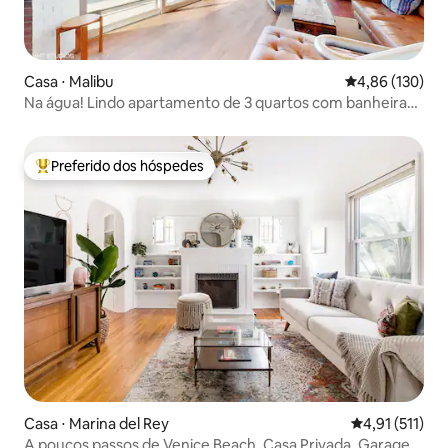
Casa ⋅ Malibu
4,86 de uma av
4,86 (130)
Na água! Lindo apartamento de 3 quartos com banheira
de hidromassagem
Preferido dos hóspedes
Entre os melhores preferidos dos hóspedes
Casa ⋅ Marina del Rey
4,91 de uma av
4,91 (511)
A poucos passos de Venice Beach. Casa Privada, Garagem