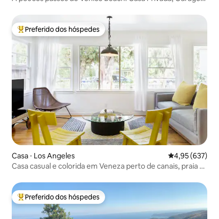
no Pátio
Preferido dos hóspedes
Entre os melhores preferidos dos hóspedes
Casa ⋅ Los Angeles
4,95 de uma av
4,95 (637)
Casa casual e colorida em Veneza perto de canais, praia e
Abbot Kinney
Preferido dos hóspedes
Entre os melhores preferidos dos hóspedes