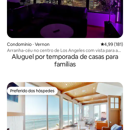
Condomínio ⋅ Vernon
4,99 de uma av
4,99 (181)
Arranha-céu no centro de Los Angeles com vista para a
Aluguel por temporada de casas para
cidade
famílias
Preferido dos hóspedes
Preferido dos hóspedes