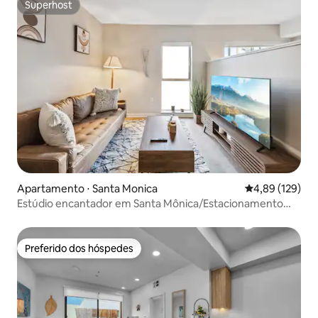
Superhost
Superhost
Apartamento ⋅ Santa Monica
4,89 de uma av
4,89 (129)
Estúdio encantador em Santa Mônica/Estacionamento
gratuito
Preferido dos hóspedes
Preferido dos hóspedes