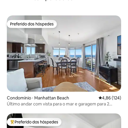
Preferido dos hóspedes
Preferido dos hóspedes
Condomínio ⋅ Manhattan Beach
4,86 de uma av
4,86 (124)
Último andar com vista para o mar e garagem para 2
carros a poucos passos da areia
Preferido dos hóspedes
Entre os melhores preferidos dos hóspedes