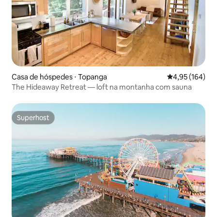
Casa de hóspedes ⋅ Topanga
4,95 de uma av
4,95 (164)
The Hideaway Retreat — loft na montanha com sauna
Superhost
Superhost