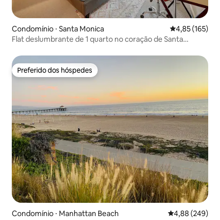
Condomínio ⋅ Santa Monica
4,85 de uma av
4,85 (165)
Flat deslumbrante de 1 quarto no coração de Santa
Mônica
Preferido dos hóspedes
Preferido dos hóspedes
Condomínio ⋅ Manhattan Beach
4,88 de uma ava
4,88 (249)