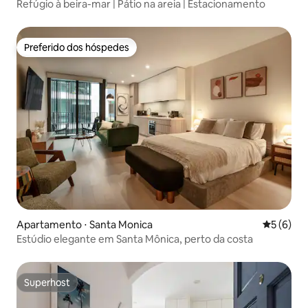
Refúgio à beira-mar | Pátio na areia | Estacionamento
Preferido dos hóspedes
Preferido dos hóspedes
Apartamento ⋅ Santa Monica
5 de uma 
5 (6)
Estúdio elegante em Santa Mônica, perto da costa
Superhost
Superhost