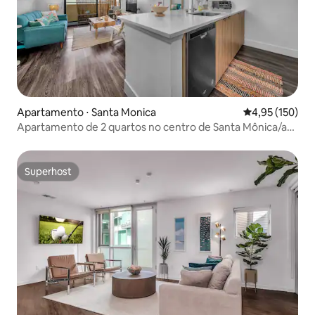
Apartamento ⋅ Santa Monica
4,95 de uma av
4,95 (150)
Apartamento de 2 quartos no centro de Santa Mônica/a
pé da praia
Superhost
Superhost