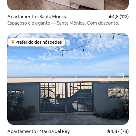
Apartamento ⋅ Santa Monica
4,8 de uma av
4,8 (112)
Espaçoso e elegante — Santa Mônica. Com desconto.
Preferido dos hóspedes
Entre os melhores preferidos dos hóspedes
Apartamento ⋅ Marina del Rey
4,87 de uma a
4,87 (78)