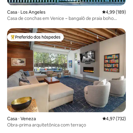
Casa ⋅ Los Angeles
4,99 de uma av
4,99 (189)
Casa de conchas em Venice ~ bangalô de praia boho
chique
Preferido dos hóspedes
Entre os melhores preferidos dos hóspedes
Casa ⋅ Veneza
4,97 de uma av
4,97 (732)
Obra-prima arquitetônica com terraço