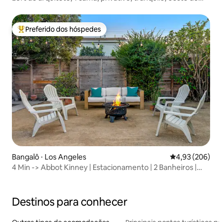
LA, ADU
Preferido dos hóspedes
Entre os melhores preferidos dos hóspedes
Bangalô ⋅ Los Angeles
4,93 de uma ava
4,93 (206)
4 Min -> Abbot Kinney | Estacionamento | 2 Banheiros |
Privativo
Destinos para conhecer