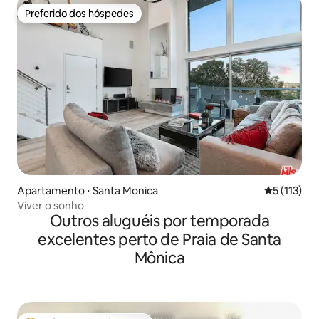
Preferido dos hóspedes
Preferido dos hóspedes
Apartamento ⋅ Santa Monica
5 de uma av
5 (113)
Viver o sonho
Outros aluguéis por temporada
excelentes perto de Praia de Santa
Mônica