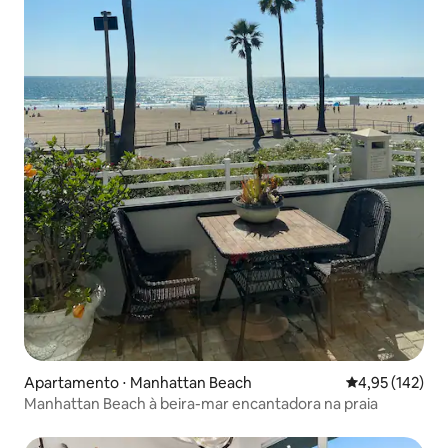
Apartamento ⋅ Manhattan Beach
4,95 de uma av
4,95 (142)
Manhattan Beach à beira-mar encantadora na praia