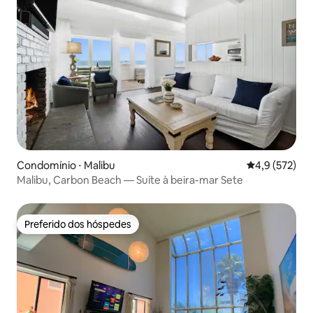
Condomínio ⋅ Malibu
4,9 de uma av
4,9 (572)
Malibu, Carbon Beach — Suíte à beira-mar Sete
Preferido dos hóspedes
Preferido dos hóspedes