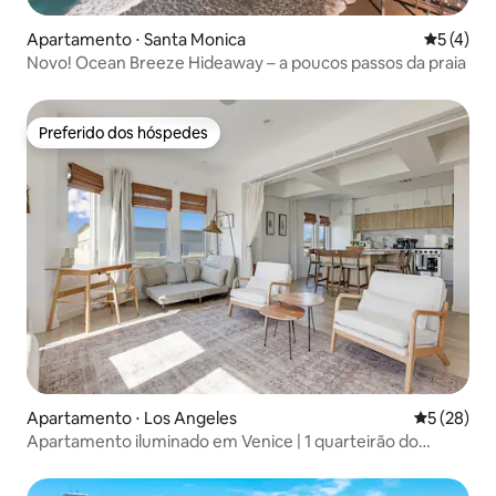
Apartamento ⋅ Santa Monica
5 de uma 
5 (4)
Novo! Ocean Breeze Hideaway – a poucos passos da praia
Preferido dos hóspedes
Preferido dos hóspedes
Apartamento ⋅ Los Angeles
5 de uma a
5 (28)
Apartamento iluminado em Venice | 1 quarteirão do
calçadão