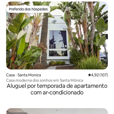
Preferido dos hóspedes
Preferido dos hóspedes
Casa ⋅ Santa Monica
4,92 de uma av
4,92 (107)
Casa moderna dos sonhos em Santa Mônica
Aluguel por temporada de apartamento
com ar-condicionado