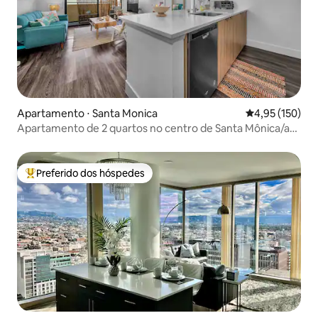
Apartamento ⋅ Santa Monica
4,95 de uma av
4,95 (150)
Apartamento de 2 quartos no centro de Santa Mônica/a
pé da praia
Preferido dos hóspedes
Entre os melhores preferidos dos hóspedes