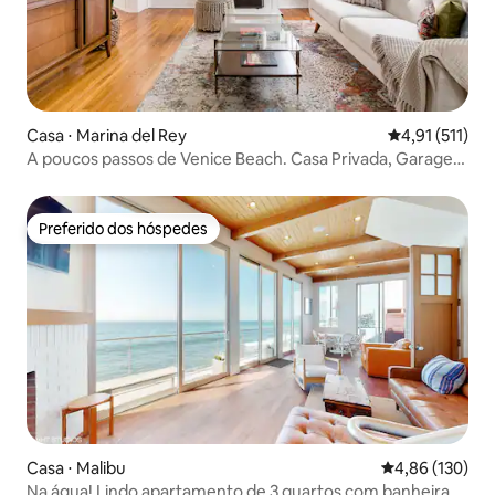
Casa ⋅ Marina del Rey
4,91 de uma av
4,91 (511)
A poucos passos de Venice Beach. Casa Privada, Garagem
no Pátio
Preferido dos hóspedes
Preferido dos hóspedes
Casa ⋅ Malibu
4,86 de uma av
4,86 (130)
Na água! Lindo apartamento de 3 quartos com banheira