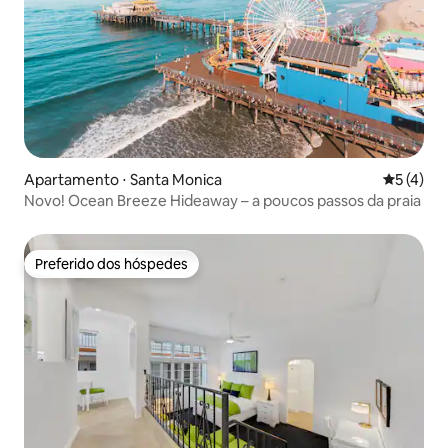
Apartamento ⋅ Santa Monica
5 de uma 
5 (4)
Novo! Ocean Breeze Hideaway – a poucos passos da praia
Preferido dos hóspedes
Preferido dos hóspedes