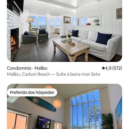
Condomínio ⋅ Malibu
4,9 de uma av
4,9 (572)
Malibu, Carbon Beach — Suíte à beira-mar Sete
Preferido dos hóspedes
Preferido dos hóspedes