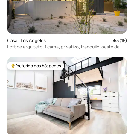
Casa ⋅ Los Angeles
5 de uma a
5 (15)
Loft de arquiteto, 1 cama, privativo, tranquilo, oeste de
LA, ADU
Preferido dos hóspedes
Entre os melhores preferidos dos hóspedes