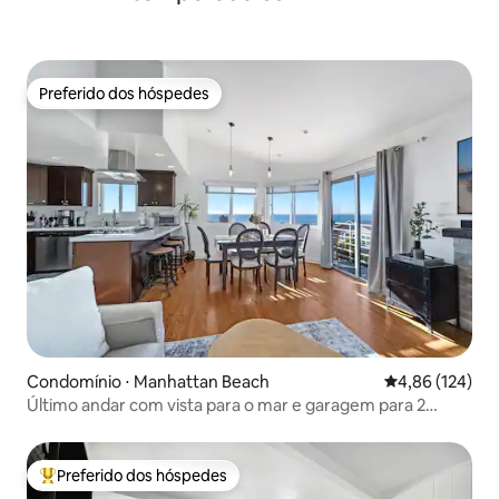
Preferido dos hóspedes
Preferido dos hóspedes
Condomínio ⋅ Manhattan Beach
4,86 de uma av
4,86 (124)
Último andar com vista para o mar e garagem para 2
carros a poucos passos da areia
Preferido dos hóspedes
Entre os melhores preferidos dos hóspedes