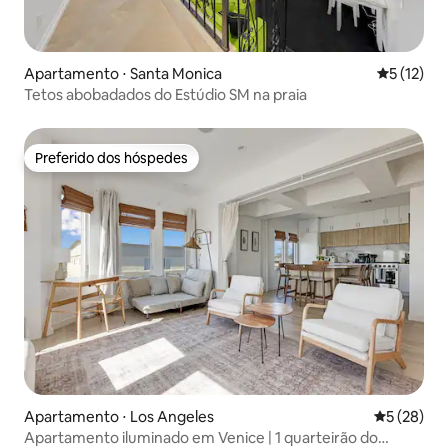
Apartamento ⋅ Santa Monica
5 de uma a
5 (12)
Tetos abobadados do Estúdio SM na praia
Preferido dos hóspedes
Preferido dos hóspedes
Apartamento ⋅ Los Angeles
5 de uma a
5 (28)
Apartamento iluminado em Venice | 1 quarteirão do