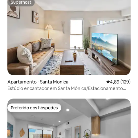
Superhost
Superhost
Apartamento ⋅ Santa Monica
4,89 de uma av
4,89 (129)
Estúdio encantador em Santa Mônica/Estacionamento
gratuito
Preferido dos hóspedes
Preferido dos hóspedes