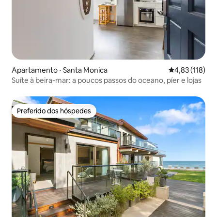
Apartamento ⋅ Santa Monica
4,83 de uma av
4,83 (118)
Suíte à beira-mar: a poucos passos do oceano, píer e lojas
Preferido dos hóspedes
Preferido dos hóspedes