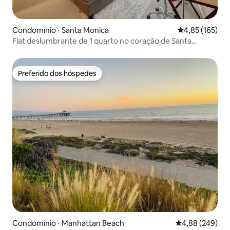
Condomínio ⋅ Santa Monica
4,85 de uma av
4,85 (165)
Flat deslumbrante de 1 quarto no coração de Santa
Mônica
Preferido dos hóspedes
Preferido dos hóspedes
Condomínio ⋅ Manhattan Beach
4,88 de uma ava
4,88 (249)