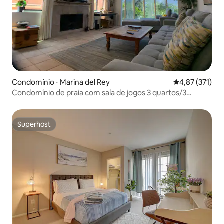
Condomínio ⋅ Marina del Rey
4,87 de uma av
4,87 (371)
Condomínio de praia com sala de jogos 3 quartos/3
banheiros
Superhost
Superhost