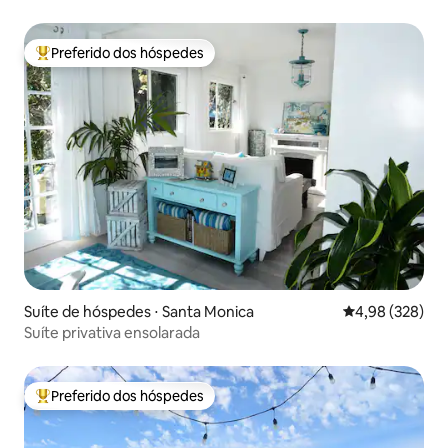
calçadão
Preferido dos hóspedes
Entre os melhores preferidos dos hóspedes
Suíte de hóspedes ⋅ Santa Monica
4,98 de uma ava
4,98 (328)
Suíte privativa ensolarada
Preferido dos hóspedes
Entre os melhores preferidos dos hóspedes