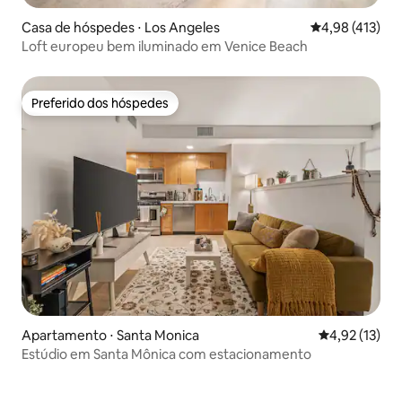
Casa de hóspedes ⋅ Los Angeles
4,98 de uma av
4,98 (413)
Loft europeu bem iluminado em Venice Beach
Preferido dos hóspedes
Preferido dos hóspedes
Apartamento ⋅ Santa Monica
4,92 de uma a
4,92 (13)
Estúdio em Santa Mônica com estacionamento