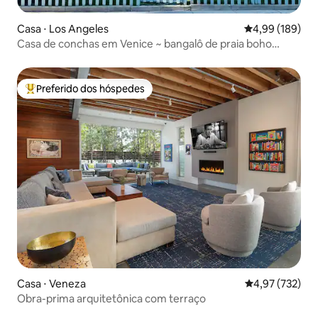
Casa ⋅ Los Angeles
4,99 de uma av
4,99 (189)
Casa de conchas em Venice ~ bangalô de praia boho
chique
Preferido dos hóspedes
Entre os melhores preferidos dos hóspedes
Casa ⋅ Veneza
4,97 de uma av
4,97 (732)
Obra-prima arquitetônica com terraço