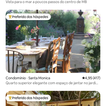
Vista para o mar a poucos passos do centro de MB
Preferido dos hóspedes
Entre os melhores preferidos dos hóspedes
Condomínio ⋅ Santa Monica
4,95 de uma av
4,95 (417)
Quarto superior elegante com espaço de jantar no jardim
do pátio
Preferido dos hóspedes
Entre os melhores preferidos dos hóspedes