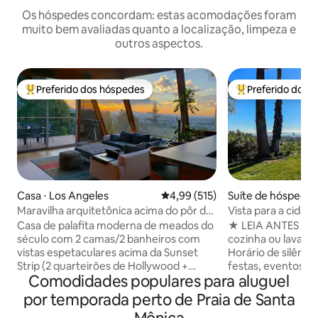
Os hóspedes concordam: estas acomodações foram
muito bem avaliadas quanto a localização, limpeza e
outros aspectos.
Preferido dos hóspedes
Preferido dos 
Entre os melhores preferidos dos hóspedes
Entre os melhore
Casa ⋅ Los Angeles
4,99 de uma avaliação média de 
4,99 (515)
Suíte de hóspedes
eles
Maravilha arquitetônica acima do pôr do
Vista para a cidade
sol em WeHo com vista incrível
Brentwood | Suíte
Casa de palafita moderna de meados do
★ LEIA ANTES DE RE
século com 2 camas/2 banheiros com
cozinha ou lavande
vistas espetaculares acima da Sunset
Horário de silêncio
Strip (2 quarteirões de Hollywood +
festas, eventos o
Comodidades populares para aluguel
Fairfax). Apenas quarteirões da ação,
aprovados • Limpe
mas muito privado e tranquilo.
cada estadia Conheça o Teakhaus, um
por temporada perto de Praia de Santa
Renovações recentes do telhado à
refúgio de estilo 