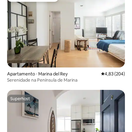
Preferido dos hóspedes
Apartamento ⋅ Marina del Rey
4,83 de uma ava
4,83 (204)
Serenidade na Península de Marina
Superhost
Superhost