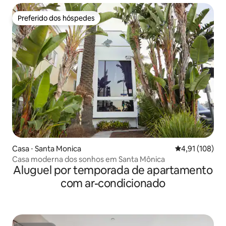
Preferido dos hóspedes
Preferido dos hóspedes
Casa ⋅ Santa Monica
4,91 de uma av
4,91 (108)
Casa moderna dos sonhos em Santa Mônica
Aluguel por temporada de apartamento
com ar-condicionado