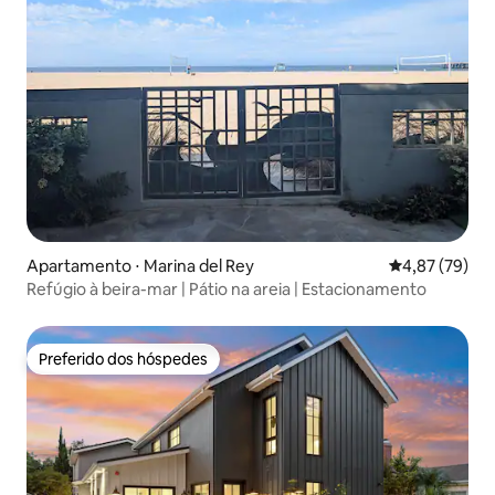
Apartamento ⋅ Marina del Rey
4,87 de uma a
4,87 (79)
Refúgio à beira-mar | Pátio na areia | Estacionamento
Preferido dos hóspedes
Preferido dos hóspedes