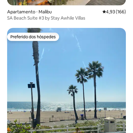
Apartamento ⋅ Malibu
4,93 de uma av
4,93 (166)
SA Beach Suite #3 by Stay Awhile Villas
Preferido dos hóspedes
Preferido dos hóspedes