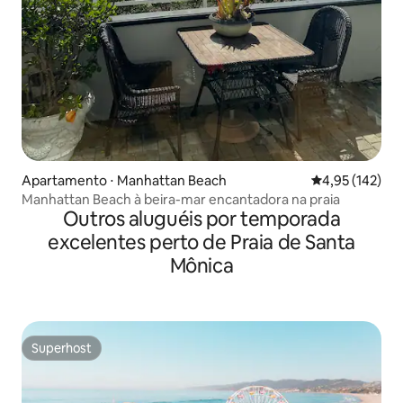
Apartamento ⋅ Manhattan Beach
4,95 de uma av
4,95 (142)
Manhattan Beach à beira-mar encantadora na praia
Outros aluguéis por temporada
excelentes perto de Praia de Santa
Mônica
Superhost
Superhost