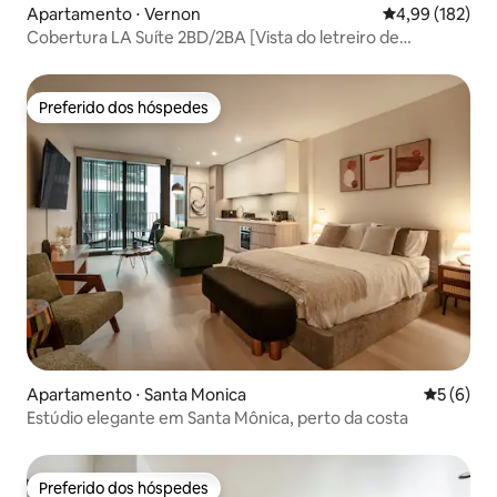
Apartamento ⋅ Vernon
4,99 de uma av
4,99 (182)
Cobertura LA Suíte 2BD/2BA [Vista do letreiro de
Hollywood]
Preferido dos hóspedes
Preferido dos hóspedes
Apartamento ⋅ Santa Monica
5 de uma 
5 (6)
Estúdio elegante em Santa Mônica, perto da costa
Preferido dos hóspedes