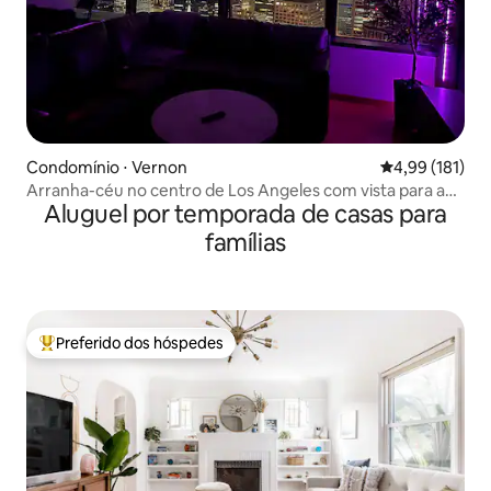
Condomínio ⋅ Vernon
4,99 de uma av
4,99 (181)
Arranha-céu no centro de Los Angeles com vista para a
Aluguel por temporada de casas para
cidade
famílias
Preferido dos hóspedes
Entre os melhores preferidos dos hóspedes