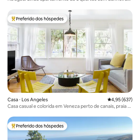
de hidromassagem
Preferido dos hóspedes
Entre os melhores preferidos dos hóspedes
Casa ⋅ Los Angeles
4,95 de uma av
4,95 (637)
Casa casual e colorida em Veneza perto de canais, praia e
Abbot Kinney
Preferido dos hóspedes
Entre os melhores preferidos dos hóspedes