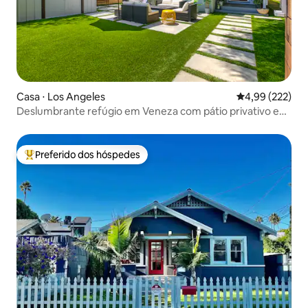
Casa ⋅ Los Angeles
4,99 de uma av
4,99 (222)
Deslumbrante refúgio em Veneza com pátio privativo e
deck!
Preferido dos hóspedes
Entre os melhores preferidos dos hóspedes