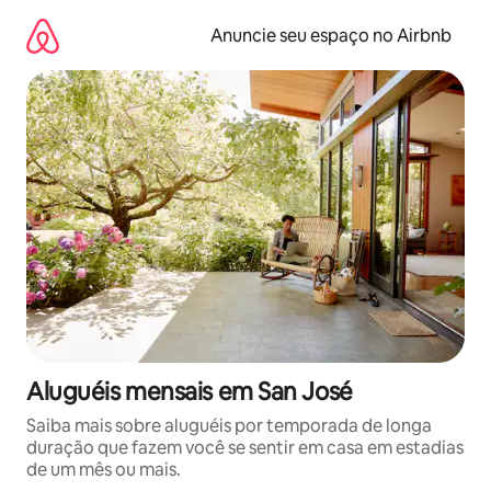
Pular
para
Anuncie seu espaço no Airbnb
o
conteúdo
Aluguéis mensais em San José
Saiba mais sobre aluguéis por temporada de longa
duração que fazem você se sentir em casa em estadias
de um mês ou mais.