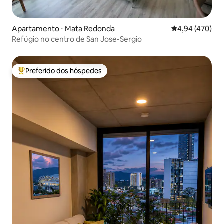
Apartamento ⋅ Mata Redonda
4,94 de uma av
4,94 (470)
Refúgio no centro de San Jose-Sergio
Preferido dos hóspedes
Entre os melhores preferidos dos hóspedes