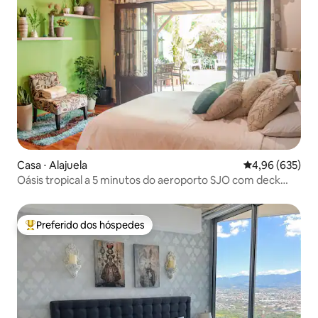
Casa ⋅ Alajuela
4,96 de uma ava
4,96 (635)
Oásis tropical a 5 minutos do aeroporto SJO com deck
aconchegante
Preferido dos hóspedes
Entre os melhores preferidos dos hóspedes