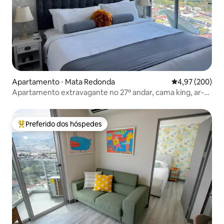
Apartamento ⋅ Mata Redonda
4,97 de uma ava
4,97 (200)
Apartamento extravagante no 27º andar, cama king, ar-
condicionado, estacionamento
Preferido dos hóspedes
Entre os melhores preferidos dos hóspedes