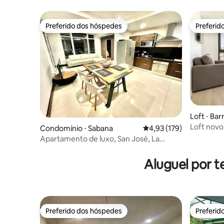
Preferido dos hóspedes
Preferid
Preferido dos hóspedes
Preferid
Loft ⋅ Bar
Loft novo
Condomínio ⋅ Sabana
4,93 de uma avaliação m
4,93 (179)
espetacul
Apartamento de luxo, San José, La
Sabana, Del Lago
Aluguel por t
Preferido dos hóspedes
Preferid
Preferido dos hóspedes
Preferid