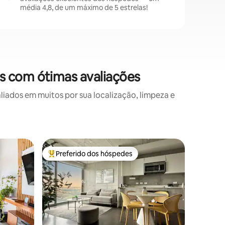
média 4,8, de um máximo de 5 estrelas!
s com ótimas avaliações
ados em muitos por sua localização, limpeza e
Apartame
Preferido dos hóspedes
Prefe
os hóspedes
Entre os melhores preferidos dos hóspedes
Entre o
te
Cobertur
piscina n
Vamos co
antecipado GR
prédio e
Levante-
cobertura
Irazú e d