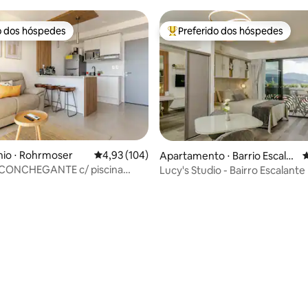
o dos hóspedes
Preferido dos hóspedes
o dos hóspedes
Entre os melhores preferidos d
io ⋅ Rohrmoser
4,93 de uma avaliação média de 5, 104 avalia
4,93 (104)
Apartamento ⋅ Barrio Escala
4
nte
ACONCHEGANTE c/ piscina
Lucy's Studio - Bairro Escalante
ca, AC, WI-FI e ACADEMIA
édia de 5, 152 avaliações