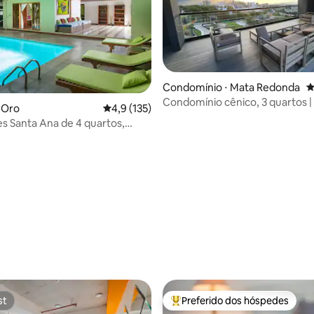
Condomínio ⋅ Mata Redonda
4
Condomínio cênico, 3 quartos | 
o Oro
4,9 de uma avaliação média de 5, 135 avalia
4,9 (135)
academia e segurança 24h
s Santa Ana de 4 quartos,
oberta e sauna!
édia de 5, 139 avaliações
st
Preferido dos hóspedes
st
Entre os melhores preferidos d