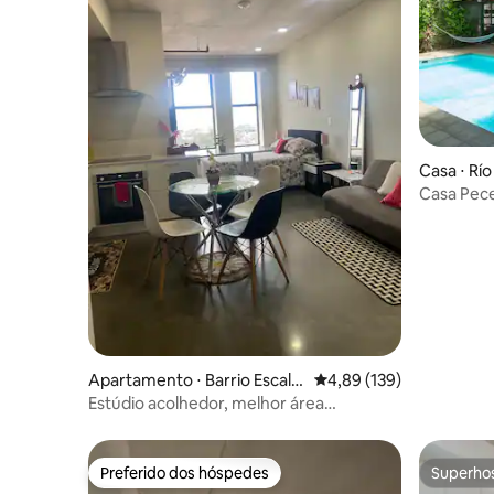
Casa ⋅ Rí
Casa Pece
piscina c
Apartamento ⋅ Barrio Escala
4,89 de uma avaliação m
4,89 (139)
nte
Estúdio acolhedor, melhor área
gastronômica Escalante
Preferido dos hóspedes
Superho
Preferido dos hóspedes
Superho