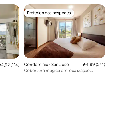
Preferido dos hóspedes
os hóspedes
Preferido dos hóspedes
ções
Condomínio ⋅ San José
4,89 de uma avaliação 
4,89 (241)
,92 de uma avaliação média de 5, 114 avaliações
4,92 (114)
Cobertura mágica em localização
privilegiada + Hospital Cima