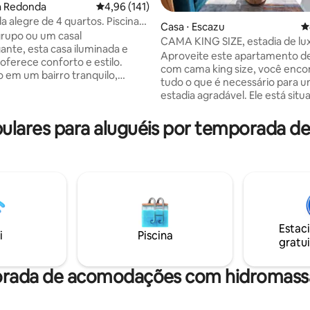
ta Redonda
4,96 de uma avaliação média de 5, 141 avalia
4,96 (141)
da alegre de 4 quartos. Piscina
Casa ⋅ Escazu
4
 ar-condicionado
rupo ou um casal
CAMA KING SIZE, estadia de lu
édia de 5, 157 avaliações
nte, esta casa iluminada e
HillView, áreas verdes, A/C
Aproveite este apartamento de
oferece conforto e estilo.
com cama king size, você enco
o em um bairro tranquilo,
tudo o que é necessário para 
 seguro, você está a poucos
estadia agradável. Ele está sit
o centro da cidade. Ótimos
uma localização privilegiada, m
tes estão perto e a um
sentirá longe da cidade. Perto 
ulares para aluguéis por temporada de
o da nova torre da Microsoft. 4
shoppings, restaurantes, passei
A/C), acomoda até 9 pessoas, 3
Você ficará impressionado com
 completos e piscina aquecida
belos detalhes feitos por Giulio
. Cozinha moderna totalmente
arquiteto apaixonado que adora
 abastecida com itens básicos e
espaços harmoniosos e convida
s. A partir de US$ 195 por noite
apartamento é luminoso e
4 hóspedes, US$ 35 por
aconchegante, com grandes ja
xtra. Limpeza incluída. Venha
permitem a entrada de luz natu
Estac
 na vida da cidade.
i
Piscina
oferecem uma vista deslumbra
gratui
cidade e do campo.
orada de acomodações com hidromassa