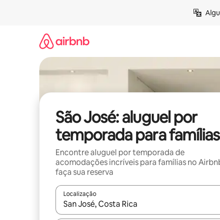
Pular
Algu
para
o
conteúdo
São José: aluguel por
temporada para famílias
Encontre aluguel por temporada de
acomodações incríveis para famílias no Airbn
faça sua reserva
Localização
Quando os resultados estiverem disponíveis, expl