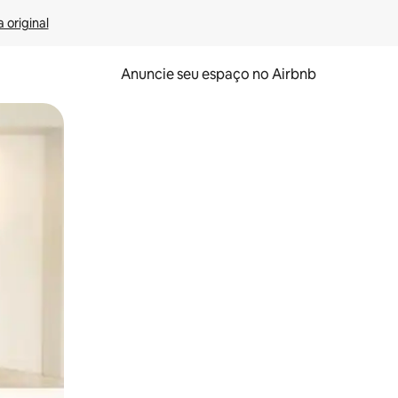
 original
Anuncie seu espaço no Airbnb
 deslizando o dedo na tela.