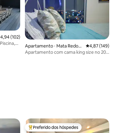
,94 de uma avaliação média de 5, 102 avaliações
4,94 (102)
Piscina,
ções
Apartamento ⋅ Mata Redon
4,87 de uma avaliação 
4,87 (149)
da
Apartamento com cama king size no 20º
andar com ar condicionado em San José
Preferido dos hóspedes
os hóspedes
Entre os melhores preferidos dos hóspedes