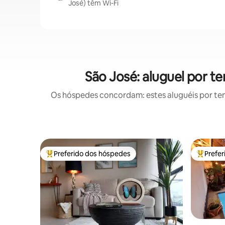
José) têm Wi-Fi
São José: aluguel por 
Os hóspedes concordam: estes aluguéis por te
Preferido dos hóspedes
Prefe
Entre os melhores preferidos dos hóspedes
Entre os