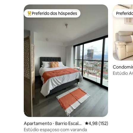
Preferido dos hóspedes
Preferid
Entre os melhores preferidos dos hóspedes
Preferid
Condomín
Estúdio 
panorâmi
Apartamento ⋅ Barrio Escala
4,98 de uma avaliação m
4,98 (152)
nte
Estúdio espaçoso com varanda