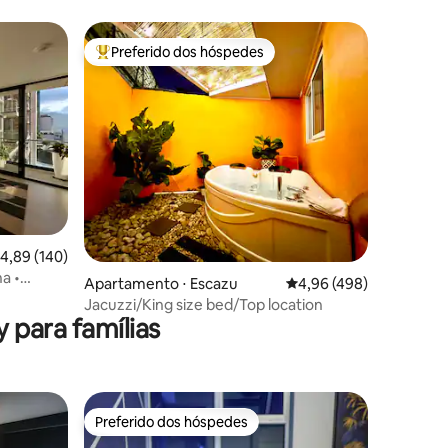
Preferido dos hóspedes
Entre os melhores preferidos dos hóspedes
ções
,89 de uma avaliação média de 5, 140 avaliações
4,89 (140)
a •
Apartamento ⋅ Escazu
4,96 de uma avaliação m
4,96 (498)
Jacuzzi/King size bed/Top location
 para famílias
Preferido dos hóspedes
os hóspedes
Preferido dos hóspedes