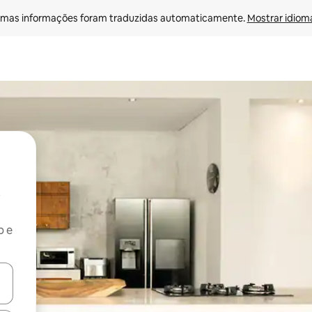
mas informações foram traduzidas automaticamente. 
Mostrar idioma
b e
ore-os usando as seta para cima e para baixo do teclado ou tocando e