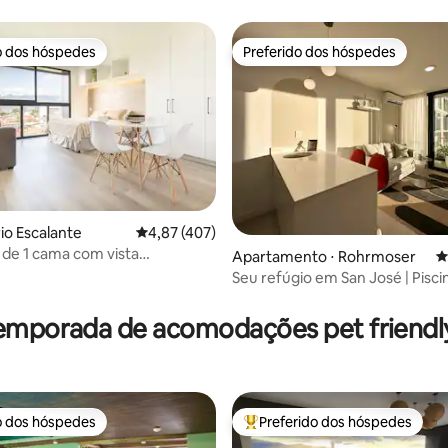
o dos hóspedes
Preferido dos hóspedes
o dos hóspedes
Preferido dos hóspedes
rio Escalante
4,87 de uma avaliação média de 5, 407 avalia
4,87 (407)
 de 1 cama com vista
édia de 5, 179 avaliações
Apartamento ⋅ Rohrmoser
4
ar da cidade
Seu refúgio em San José | Piscin
Terraço • Ar-condicionado
emporada de acomodações pet friendly
o dos hóspedes
Preferido dos hóspedes
o dos hóspedes
Entre os melhores preferidos d