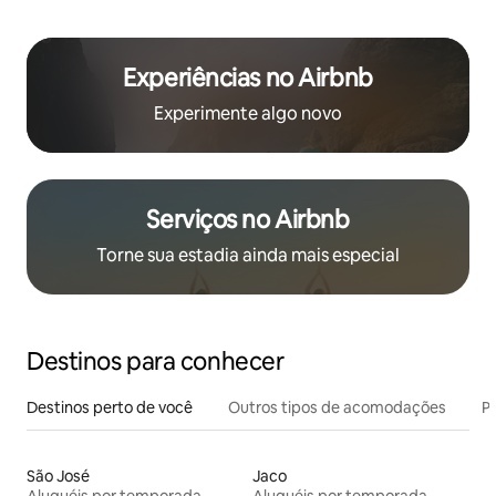
Experiências no Airbnb
Experimente algo novo
Serviços no Airbnb
Torne sua estadia ainda mais especial
Destinos para conhecer
Destinos perto de você
Outros tipos de acomodações
Pr
São José
Jaco
Aluguéis por temporada
Aluguéis por temporada