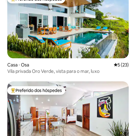
Entre os melhores preferidos dos hóspedes
Casa ⋅ Osa
5 de uma a
5 (23)
Vila privada Oro Verde, vista para o mar, luxo
Preferido dos hóspedes
Entre os melhores preferidos dos hóspedes