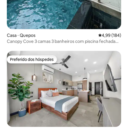
Casa ⋅ Quepos
4,99 de uma av
4,99 (184)
Canopy Cove 3 camas 3 banheiros com piscina fechada
em Manuel Antonio
Preferido dos hóspedes
Preferido dos hóspedes