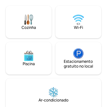
cozinha totalmen
sua estadia ainda
sistema de som H
iluminação encan
ambiente intimista
requintado prome
Cozinha
Wi-Fi
inigualável à beira
Gerardo
Estacionamento
Piscina
gratuito no local
Ar-condicionado