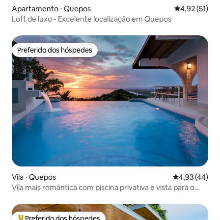
Apartamento ⋅ Quepos
4,92 de uma a
4,92 (51)
Loft de luxo - Excelente localização em Quepos
Preferido dos hóspedes
Preferido dos hóspedes
Vila ⋅ Quepos
4,93 de uma a
4,93 (44)
Vila mais romântica com piscina privativa e vista para o
mar
Preferido dos hóspedes