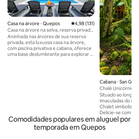
Casa na árvore ⋅ Quepos
4,98 de uma avaliação média de 
4,98 (131)
Casa na árvore na selva, reserva privada,
5 minutos até a praia
Aninhada nas árvores de sua reserva
privada, esta luxuosa casa na árvore,
com piscina privativa e cabana, oferece
uma base deslumbrante para explorar o
Parque Nacional Manuel Antonio e a
praia nas proximidades! A apenas 5
minutos do parque, praia, lojas e
restaurantes, esta casa novinha em
Cabana ⋅ San Ger
folha tem tudo. Cozinha do chef com
ta
Chalé Unicórnio: 
eletrodomésticos novos, Wi-Fi rápido,
beira do rio!
Situado ao longo 
colchões de luxo, 2 quartos com
imaculadas do rio
banheiros privativos, beliche, ar-
Chalet simboliza o 
condicionado e balanços de pneus. Com
Delicie-se com os
uma trilha privativa, repleta de
Comodidades populares em aluguel por
aquecidos Serta, d
preguiças, macacos, pássaros exóticos e
tamanhos king e q
tatus!
temporada em Quepos
uma decoração ele
e sofisticação. O 