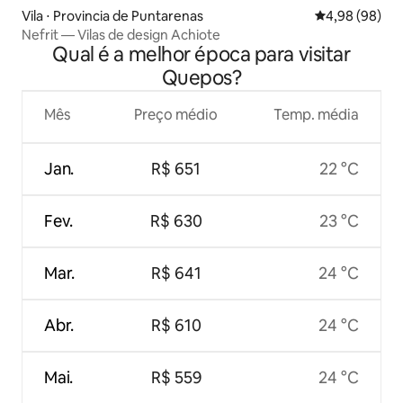
Vila ⋅ Provincia de Puntarenas
4,98 de uma av
4,98 (98)
Nefrit — Vilas de design Achiote
Qual é a melhor época para visitar
Quepos?
Mês
Preço médio
Temp. média
Jan.
R$ 651
22 °C
Fev.
R$ 630
23 °C
Mar.
R$ 641
24 °C
Abr.
R$ 610
24 °C
Mai.
R$ 559
24 °C