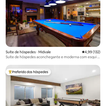
Suíte de hóspedes ⋅ Midvale
4,99 de uma av
4,99 (132)
Suíte de hóspedes aconchegante e moderna com esqui e
golfe em Salt Lake
Preferido dos hóspedes
Entre os melhores preferidos dos hóspedes