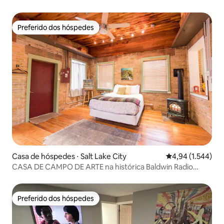
Preferido dos hóspedes
Preferido dos hóspedes
Casa de hóspedes ⋅ Salt Lake City
4,94 de uma aval
4,94 (1.544)
CASA DE CAMPO DE ARTE na histórica Baldwin Radio
Factory
Preferido dos hóspedes
Preferido dos hóspedes