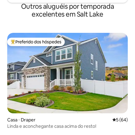
Outros aluguéis por temporada
excelentes em Salt Lake
Preferido dos hóspedes
Entre os melhores preferidos dos hóspedes
Casa ⋅ Draper
5 de uma a
5 (64)
Linda e aconchegante casa acima do resto!