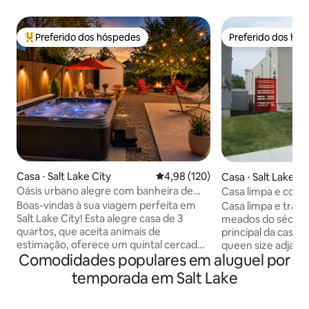
Preferido dos hóspedes
Preferido dos hó
Entre os melhores preferidos dos hóspedes
Preferido dos hó
Casa ⋅ Salt Lake City
4,98 de uma avaliação média de 
4,98 (120)
Casa ⋅ Salt Lake Ci
Oásis urbano alegre com banheira de
Casa limpa e confo
hidromassagem, churrasco e lareira
montanhas e da c
Boas-vindas à sua viagem perfeita em
Casa limpa e tran
externa!
Salt Lake City! Esta alegre casa de 3
meados do século e
quartos, que aceita animais de
principal da casa.
estimação, oferece um quintal cercado,
queen size adjace
Comodidades populares em aluguel por
cozinha totalmente abastecida e bar de
banheira e chuvei
café completo com grãos de café
abastecida - Super
temporada em Salt Lake
frescos! Localizado em um bairro
Geotérmica, Unida
tranquilo e seguro a poucos minutos do
ar. Casa Verde Cer