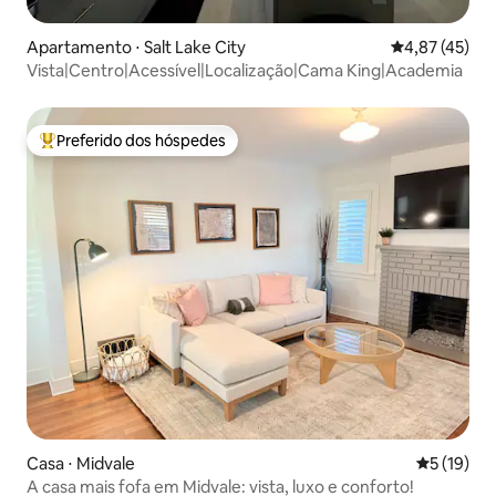
Apartamento ⋅ Salt Lake City
4,87 de uma a
4,87 (45)
Vista|Centro|Acessível|Localização|Cama King|Academia
Preferido dos hóspedes
Entre os melhores preferidos dos hóspedes
Casa ⋅ Midvale
5 de uma a
5 (19)
A casa mais fofa em Midvale: vista, luxo e conforto!