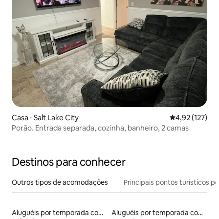
Casa ⋅ Salt Lake City
4,92 de uma av
4,92 (127)
Porão. Entrada separada, cozinha, banheiro, 2 camas
Destinos para conhecer
Outros tipos de acomodações
Principais pontos turísticos po
Aluguéis por temporada com cama de altura acessível
Aluguéis por temporada com sauna