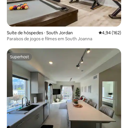
Suíte de hóspedes ⋅ South Jordan
4,94 de uma av
4,94 (162)
Paraísos de jogos e filmes em South Joanna
Superhost
Superhost