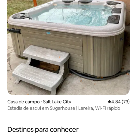
Casa de campo ⋅ Salt Lake City
4,84 de uma a
4,84 (73)
Estadia de esqui em Sugarhouse | Lareira, Wi-Fi rápido
Destinos para conhecer