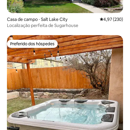
Casa de campo ⋅ Salt Lake City
4,97 de uma av
4,97 (230)
Localização perfeita de Sugarhouse
Preferido dos hóspedes
Preferido dos hóspedes