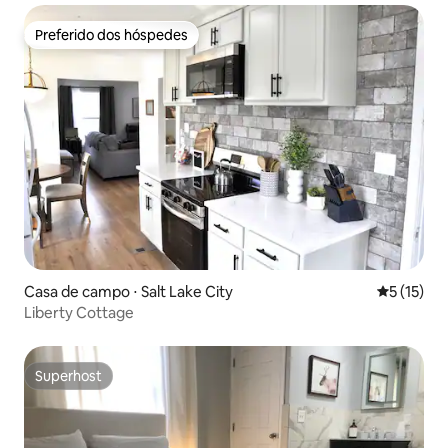
Preferido dos hóspedes
Preferido dos hóspedes
Casa de campo ⋅ Salt Lake City
5 de uma a
5 (15)
Liberty Cottage
Superhost
Superhost