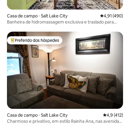
Casa de campo ⋅ Salt Lake City
4,91 de uma av
4,91 (490)
Banheira de hidromassagem exclusiva e traslado para
eventos
Preferido dos hóspedes
Entre os melhores preferidos dos hóspedes
Casa de campo ⋅ Salt Lake City
4,9 de uma av
4,9 (412)
Charmoso e privativo, em estilo Rainha Ana, nas avenidas
históricas