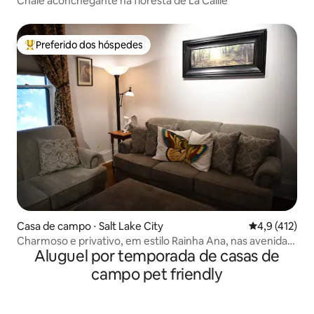
Chalé aconchegante na floresta de La Caille
Preferido dos hóspedes
Entre os melhores preferidos dos hóspedes
Casa de campo ⋅ Salt Lake City
4,9 de uma av
4,9 (412)
Charmoso e privativo, em estilo Rainha Ana, nas avenidas
Aluguel por temporada de casas de
históricas
campo pet friendly