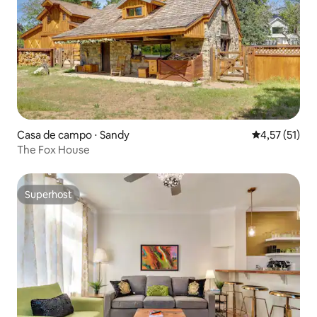
Casa de campo ⋅ Sandy
4,57 de uma a
4,57 (51)
The Fox House
Superhost
Superhost