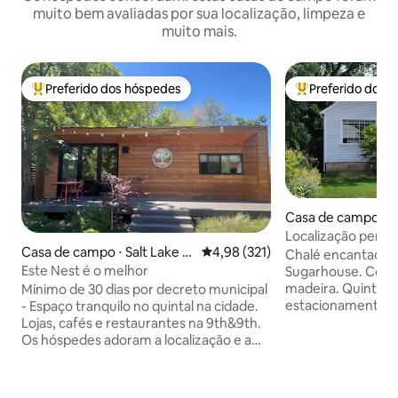
muito bem avaliadas por sua localização, limpeza e
muito mais.
Preferido dos hóspedes
Preferido dos 
Entre os melhores preferidos dos hóspedes
Entre os melhore
Casa de campo ⋅ S
ity
Localização perfe
Casa de campo ⋅ Salt Lake Ci
4,98 de uma avaliação média de 
4,98 (321)
Chalé encantador
ty
Este Nest é o melhor
Sugarhouse. Cozin
madeira. Quintal privativo,
Mínimo de 30 dias por decreto municipal
estacionamento c
- Espaço tranquilo no quintal na cidade.
distância a pé de r
Lojas, cafés e restaurantes na 9th&9th.
Fácil acesso à U o
Os hóspedes adoram a localização e a
College e resorts de esqu
proximidade com o U (há um ponto de
animais de estima
ônibus a meio quarteirão do U) e o
US$ 50/animal de 
centro da cidade fica a uma curta