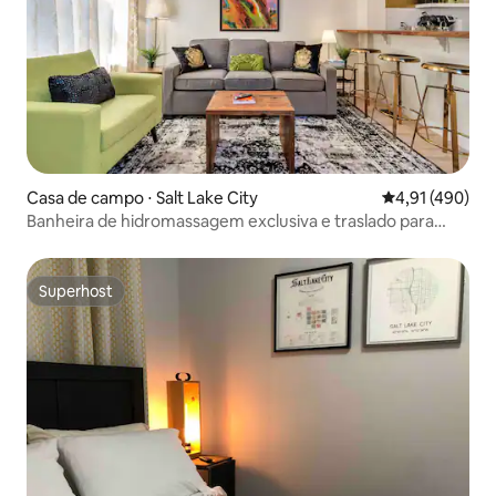
Casa de campo ⋅ Salt Lake City
4,91 de uma av
4,91 (490)
Banheira de hidromassagem exclusiva e traslado para
eventos
Superhost
Superhost