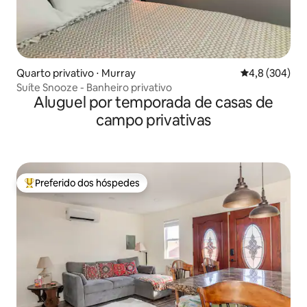
Quarto privativo ⋅ Murray
4,8 de uma av
4,8 (304)
Suíte Snooze - Banheiro privativo
Aluguel por temporada de casas de
campo privativas
Preferido dos hóspedes
Entre os melhores preferidos dos hóspedes