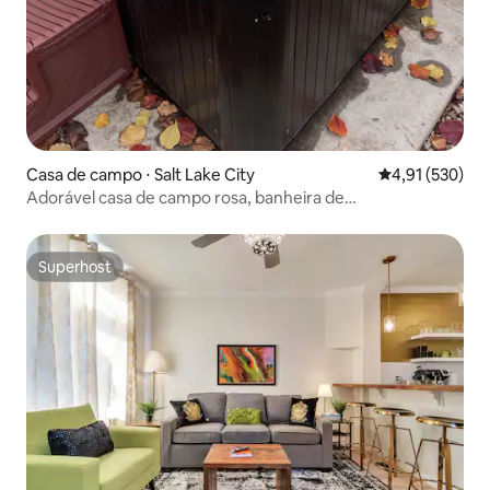
Casa de campo ⋅ Salt Lake City
4,91 de uma av
4,91 (530)
Adorável casa de campo rosa, banheira de
hidromassagem privativa, no centro da cidade!
Superhost
Superhost