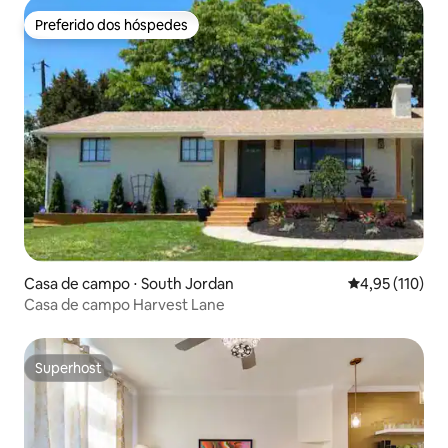
Preferido dos hóspedes
Preferido dos hóspedes
Casa de campo ⋅ South Jordan
4,95 de uma av
4,95 (110)
Casa de campo Harvest Lane
Superhost
Superhost