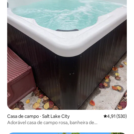
Casa de campo ⋅ Salt Lake City
4,91 de uma av
4,91 (530)
Adorável casa de campo rosa, banheira de
hidromassagem privativa, no centro da cidade!