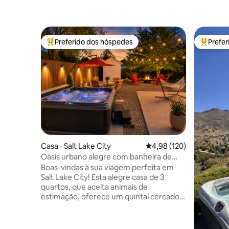
Preferido dos hóspedes
Prefe
Entre os melhores preferidos dos hóspedes
Entre os
Casa ⋅ Salt Lake City
4,98 de uma avaliação m
4,98 (120)
Oásis urbano alegre com banheira de
hidromassagem, churrasco e lareira
Boas-vindas à sua viagem perfeita em
externa!
Salt Lake City! Esta alegre casa de 3
quartos, que aceita animais de
estimação, oferece um quintal cercado,
cozinha totalmente abastecida e bar de
café completo com grãos de café
frescos! Localizado em um bairro