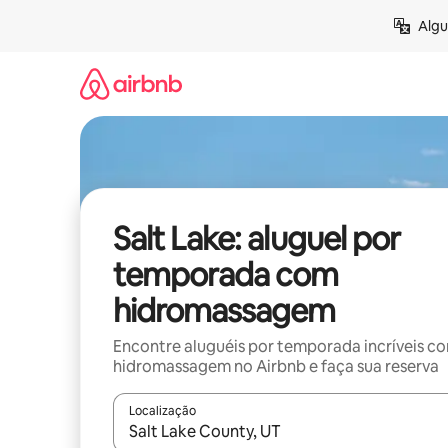
Pular
Algu
para
o
conteúdo
Salt Lake: aluguel por
temporada com
hidromassagem
Encontre aluguéis por temporada incríveis c
hidromassagem no Airbnb e faça sua reserva
Localização
Quando os resultados estiverem disponíveis, expl