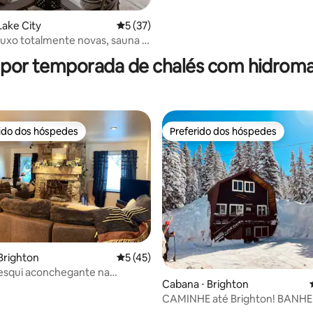
 Lake City
5 de uma avaliação média de 5, 37 avalia
5 (37)
édia de 5, 224 avaliações
 luxo totalmente novas, sauna e
 de hidromassagem
 por temporada de chalés com hidro
rido dos hóspedes
Preferido dos hóspedes
 melhores preferidos dos hóspedes
Preferido dos hóspedes
Brighton
5 de uma avaliação média de 5, 45 avalia
5 (45)
esqui aconchegante na
édia de 5, 146 avaliações
Cabana ⋅ Brighton
 com banheira de
CAMINHE até Brighton! BANHE
ssagem
QUENTE privativa! Vista para a