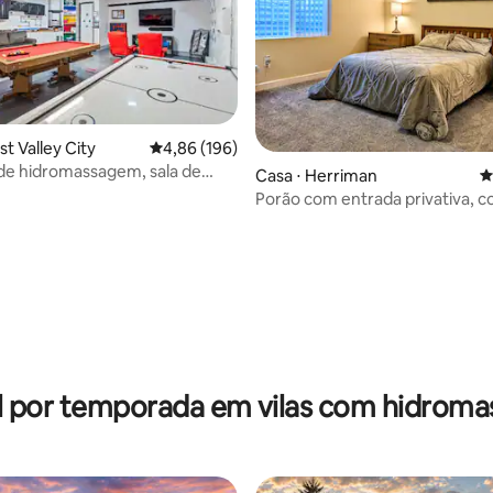
t Valley City
4,86 de uma avaliação média de 5, 196 avalia
4,86 (196)
de hidromassagem, sala de
Casa ⋅ Herriman
4
ma localização, limpeza
Porão com entrada privativa, c
l
compacta e banheira de hidr
édia de 5, 124 avaliações
l por temporada em vilas com hidrom