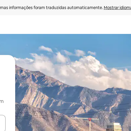
mas informações foram traduzidas automaticamente. 
Mostrar idioma
om
ore-os usando as seta para cima e para baixo do teclado ou tocando e