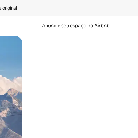
 original
Anuncie seu espaço no Airbnb
 deslizando o dedo na tela.