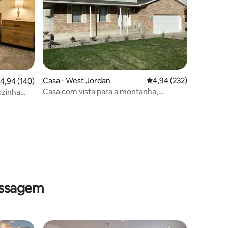
ções
Casa ⋅ West Jordan
4,94 de uma avaliação 
4,94 (232)
,94 de uma avaliação média de 5, 140 avaliações
4,94 (140)
Casa com vista para a montanha,
ozinha
espaçosa, acomoda 12 pessoas
omassagem
assagem