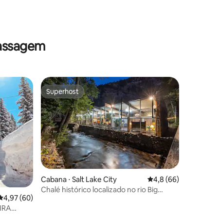
ções
massagem
Superhost
Superhost
ções
Cabana ⋅ Salt Lake City
4,8 de uma avaliação
4,8 (66)
Chalé histórico localizado no rio Big
4,97 de uma avaliação média de 5, 60 avaliações
4,97 (60)
Cottonwood.
IRA