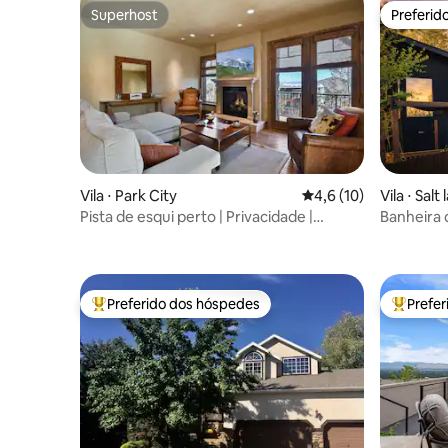
Superhost
Preferid
Superhost
Preferid
Vila ⋅ Park City
4,6 de uma avaliação 
4,6 (10)
Vila ⋅ Salt 
Pista de esqui perto | Privacidade |
Banheira
Varanda | Garagem
king / 2 q
massage
Preferido dos hóspedes
Prefe
Entre os melhores preferidos dos hóspedes
Entre os