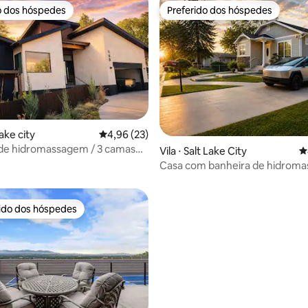
o dos hóspedes
Preferido dos hóspedes
o dos hóspedes
Preferido dos hóspedes
média de 5, 10 avaliações
lake city
4,96 de uma avaliação média de 5, 23 avalia
4,96 (23)
 de hidromassagem / 3 camas
Vila ⋅ Salt Lake City
4
uartos principais / poltrona de
Casa com banheira de hidrom
m
quartos e 3 banheiros/localizaç
rido dos hóspedes
 melhores preferidos dos hóspedes