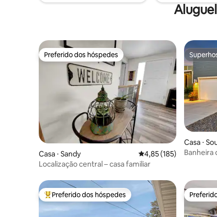
completa, 
Alugue
com os pé
Preferido dos hóspedes
Superho
Preferido dos hóspedes
Superho
Casa ⋅ So
Banheira de hidromassagem ze
Casa ⋅ Sandy
4,85 de uma avaliação m
4,85 (185)
que você 
Localização central – casa familiar
Preferido dos hóspedes
Preferid
Entre os melhores preferidos dos hóspedes
Preferid