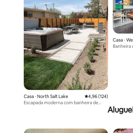
Casa ⋅ Wes
Banheira 
jogos, óti
impecáve
Casa ⋅ North Salt Lake
4,96 de uma avaliação m
4,96 (124)
Escapada moderna com banheira de
Alugue
hidromassagem e fogueira perto do
aeroporto – Caminhadas