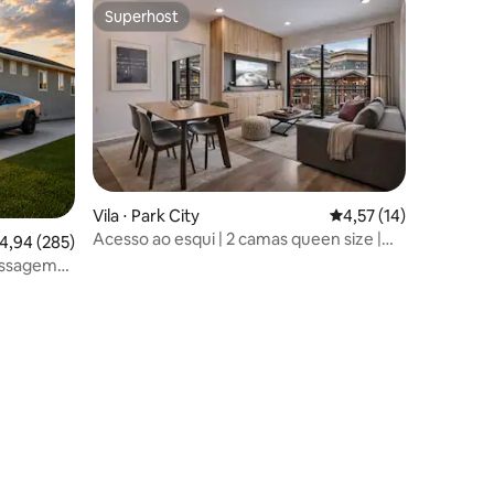
Superhost
Superhost
ções
Vila ⋅ Park City
4,57 de uma avaliação
4,57 (14)
Acesso ao esqui | 2 camas queen size |
,94 de uma avaliação média de 5, 285 avaliações
4,94 (285)
Pátio privativo | Jogos
assagem/6
ão central