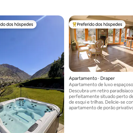
rido dos hóspedes
Preferido dos hóspedes
 melhores preferidos dos hóspedes
Entre os melhores preferidos d
Apartamento ⋅ Draper
Apartamento de luxo espaços
édia de 5, 120 avaliações
com spa, cinema e zebra
Descubra um retiro paradisíac
perfeitamente situado perto de
de esqui e trilhas. Delicie-se 
apartamento de porão privativ
metros quadrados com uma en
separada, com 2 quartos, 1 ban
Jack-n-Jill, uma cozinha pequ
academia, um teatro e vistas d