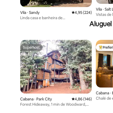
Vila ⋅ Salt
Vila ⋅ Sandy
4,95 de uma avaliação m
4,95 (224)
Vistas de
Linda casa e banheira de
banheira
Aluguel
hidromassagem, a 20 minutos para
esquiar
Superhost
Prefe
Superhost
Entre os
Cabana ⋅ 
Chalé de 
Cabana ⋅ Park City
4,86 de uma avaliação m
4,86 (146)
montanha
Forest Hideaway, 1 min de Woodward,
hidroma
acomoda 10