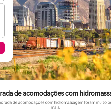
mporada de acomodações com hidromass
porada de acomodações com hidromassagem foram muito bem 
mais.