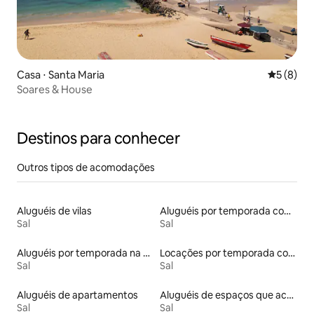
Casa ⋅ Santa Maria
5 de uma 
5 (8)
Soares & House
Destinos para conhecer
Outros tipos de acomodações
Aluguéis de vilas
Aluguéis por temporada com acesso à praia
Sal
Sal
Aluguéis por temporada na orla
Locações por temporada com piscina
Sal
Sal
Aluguéis de apartamentos
Aluguéis de espaços que aceitam animais de estimação
Sal
Sal