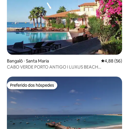
Bangalô ⋅ Santa Maria
4,88 de uma a
4,88 (56)
CABO VERDE PORTO ANTIGO I LUXUS BEACH
BUNGALOW
Preferido dos hóspedes
Preferido dos hóspedes