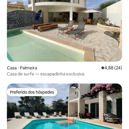
Casa ⋅ Palmeira
4,88 de uma a
4,88 (24)
Casa de surfe — escapadinha exclusiva
Preferido dos hóspedes
Preferido dos hóspedes