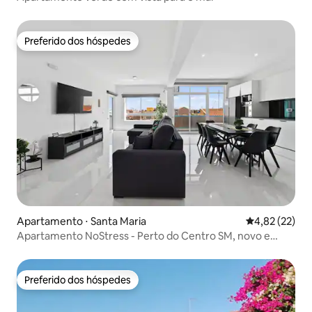
Preferido dos hóspedes
Preferido dos hóspedes
Apartamento ⋅ Santa Maria
4,82 de uma a
4,82 (22)
Apartamento NoStress - Perto do Centro SM, novo e
moderno
Preferido dos hóspedes
Preferido dos hóspedes