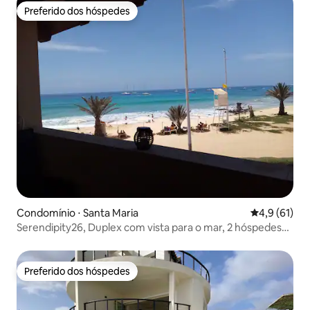
Preferido dos hóspedes
Preferido dos hóspedes
Condomínio ⋅ Santa Maria
4,9 de uma a
4,9 (61)
Serendipity26, Duplex com vista para o mar, 2 hóspedes
(opção 4)
Preferido dos hóspedes
Preferido dos hóspedes