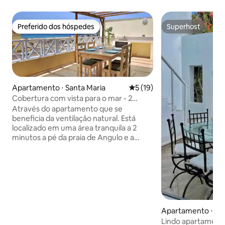
Preferido dos hóspedes
Superhost
Preferido dos hóspedes
Superhost
Apartamento ⋅ Santa Maria
5 de uma avaliação média de
5 (19)
Cobertura com vista para o mar - 2
quartos - Wi-Fi
Através do apartamento que se
beneficia da ventilação natural. Está
localizado em uma área tranquila a 2
minutos a pé da praia de Angulo e a
menos de 10 minutos do centro. É
composto por 2 quartos, 1 cozinha
aberta, 1 sala de estar, 1 mezanino, 1
banheiro e 2 terraços, incluindo uma
vista para o mar. O primeiro quarto está
equipado com uma cama queen size e o
segundo é um beliche, ambos os
Apartamento ⋅ San
quartos têm um terraço. Apartamento
Lindo apartamento
equipado com máquina de lavar roupas,