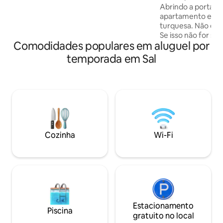
Abrindo a porta da
roupas de cama e toalhas de banho
apartamento e de 
fornecidas.
turquesa. Não é 
Se isso não for su
Comodidades populares em aluguel por
uma piscina compartilhad
em um complexo 
temporada em Sal
privado no centro 
lindo apartamento
tudo para que você
Fica a 5 minutos a
supermercado de 
como de todos os 
atividades. Uma fa
disposição todos os
Cozinha
Wi-Fi
Estacionamento
Piscina
gratuito no local