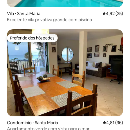
Vila ⋅ Santa Maria
4,92 de uma a
4,92 (25)
Excelente vila privativa grande com piscina
Preferido dos hóspedes
Preferido dos hóspedes
Condomínio ⋅ Santa Maria
4,81 de uma a
4,81 (36)
Apartamento verde com vista para o mar