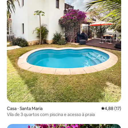
Casa ⋅ Santa Maria
4,88 de uma a
4,88 (17)
Vila de 3 quartos com piscina e acesso à praia