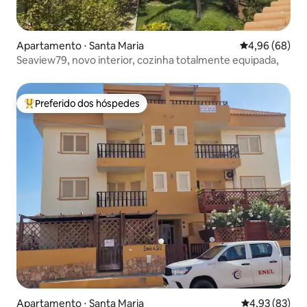
Apartamento ⋅ Santa Maria
4,96 de uma av
4,96 (68)
Seaview79, novo interior, cozinha totalmente equipada,
Preferido dos hóspedes
Entre os melhores preferidos dos hóspedes
Apartamento ⋅ Santa Maria
4,93 de uma a
4,93 (83)