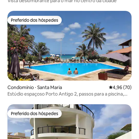
Vista deslumbrante para o mar no centro da cidade
Preferido dos hóspedes
Preferido dos hóspedes
Condomínio ⋅ Santa Maria
4,96 de uma a
4,96 (70)
Estúdio espaçoso Porto Antigo 2, passos para a piscina,
Wi-Fi
Preferido dos hóspedes
Preferido dos hóspedes