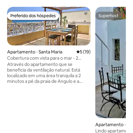
Preferido dos hóspedes
Superhost
Preferido dos hóspedes
Superhost
Apartamento ⋅ Santa Maria
5 de uma avaliação média de
5 (19)
Cobertura com vista para o mar - 2
quartos - Wi-Fi
Através do apartamento que se
beneficia da ventilação natural. Está
localizado em uma área tranquila a 2
minutos a pé da praia de Angulo e a
menos de 10 minutos do centro. É
composto por 2 quartos, 1 cozinha
aberta, 1 sala de estar, 1 mezanino, 1
banheiro e 2 terraços, incluindo uma
vista para o mar. O primeiro quarto está
equipado com uma cama queen size e o
segundo é um beliche, ambos os
Apartamento ⋅ San
quartos têm um terraço. Apartamento
Lindo apartamento
equipado com máquina de lavar roupas,