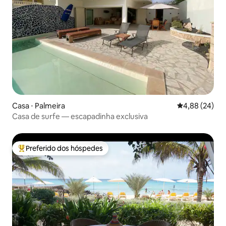
Casa ⋅ Palmeira
4,88 de uma a
4,88 (24)
Casa de surfe — escapadinha exclusiva
Preferido dos hóspedes
Entre os melhores preferidos dos hóspedes