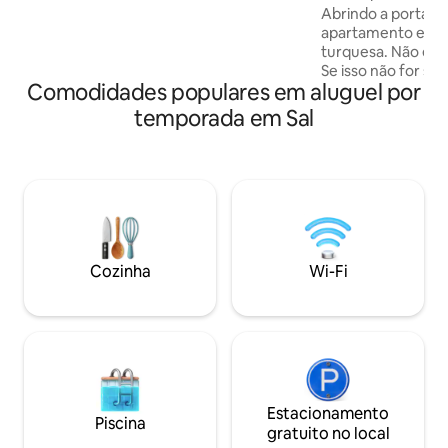
Abrindo a porta da
roupas de cama e toalhas de banho
apartamento e de 
fornecidas.
turquesa. Não é 
Se isso não for su
Comodidades populares em aluguel por
uma piscina compartilhad
em um complexo 
temporada em Sal
privado no centro 
lindo apartamento
tudo para que você
Fica a 5 minutos a
supermercado de 
como de todos os 
atividades. Uma fa
disposição todos os
Cozinha
Wi-Fi
Estacionamento
Piscina
gratuito no local