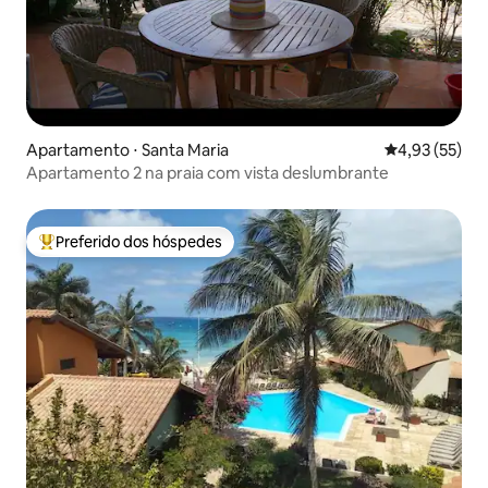
Apartamento ⋅ Santa Maria
4,93 de uma a
4,93 (55)
Apartamento 2 na praia com vista deslumbrante
Preferido dos hóspedes
Entre os melhores preferidos dos hóspedes