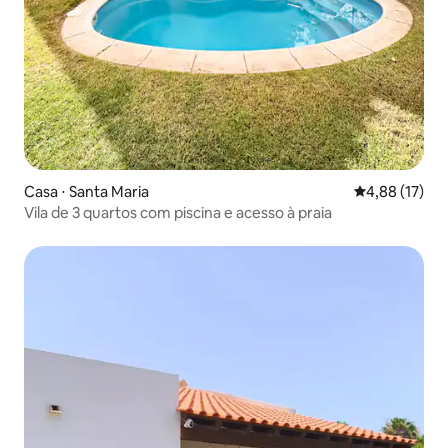
Casa ⋅ Santa Maria
4,88 de uma a
4,88 (17)
Vila de 3 quartos com piscina e acesso à praia