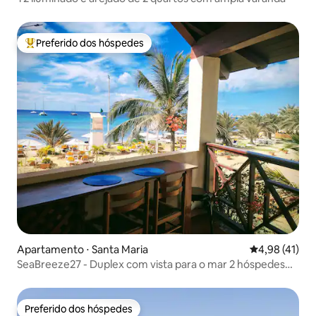
Preferido dos hóspedes
Entre os melhores preferidos dos hóspedes
Apartamento ⋅ Santa Maria
4,98 de uma a
4,98 (41)
SeaBreeze27 - Duplex com vista para o mar 2 hóspedes
(opc 4)
Preferido dos hóspedes
Preferido dos hóspedes