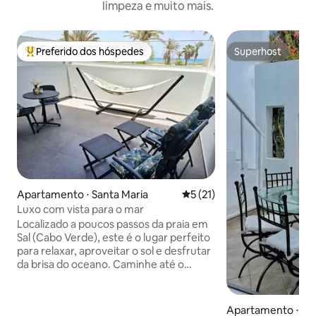
limpeza e muito mais.
Preferido dos hóspedes
Superhost
Entre os melhores preferidos dos hóspedes
Superhost
Apartamento ⋅ Santa Maria
5 de uma avaliação média de
5 (21)
Luxo com vista para o mar
Localizado a poucos passos da praia em
Sal (Cabo Verde), este é o lugar perfeito
para relaxar, aproveitar o sol e desfrutar
da brisa do oceano. Caminhe até o
centro da cidade de Santa Maria em 5
minutos ou dê um mergulho
refrescante na piscina no terraço. O
Apartamento ⋅ San