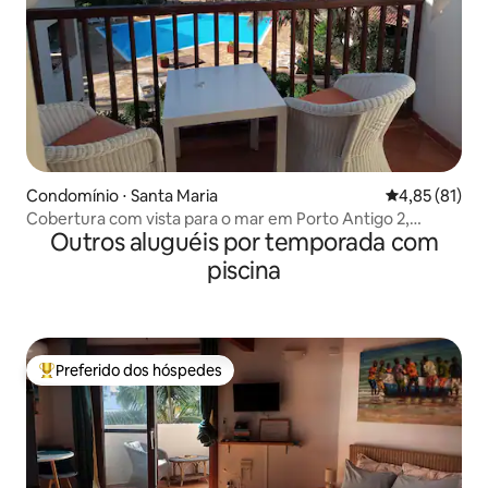
Condomínio ⋅ Santa Maria
4,85 de uma a
4,85 (81)
Cobertura com vista para o mar em Porto Antigo 2,
Outros aluguéis por temporada com
piscina, Wi-Fi
piscina
Preferido dos hóspedes
Entre os melhores preferidos dos hóspedes