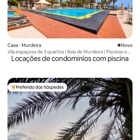
Casa ⋅ Murdeira
Novo lugar
Novo
Vila espaçosa de 3 quartos | Baía de Murdeira | Piscinas e
Locações de condomínios com piscina
praia
Preferido dos hóspedes
Entre os melhores preferidos dos hóspedes