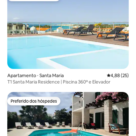
Apartamento ⋅ Santa Maria
4,88 de uma a
4,88 (25)
T1 Santa Maria Residence | Piscina 360º e Elevador
Preferido dos hóspedes
Preferido dos hóspedes