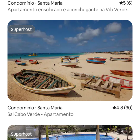
Condomínio ⋅ Santa Maria
5 de uma 
5 (6)
Apartamento ensolarado e aconchegante na Vila Verde
perto da Praia do Biquíni!
Superhost
Superhost
Condomínio ⋅ Santa Maria
4,8 de uma a
4,8 (30)
Sal Cabo Verde - Apartamento
Superhost
Superhost