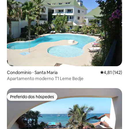
Condomínio ⋅ Santa Maria
4,81 de uma av
4,81 (142)
Apartamento moderno T1 Leme Bedje
Preferido dos hóspedes
Preferido dos hóspedes