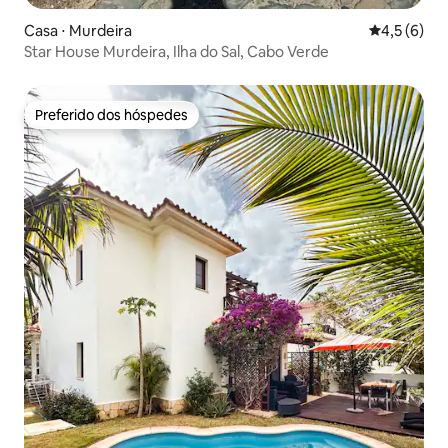
Casa ⋅ Murdeira
4,5 de uma 
4,5 (6)
Star House Murdeira, Ilha do Sal, Cabo Verde
Preferido dos hóspedes
Preferido dos hóspedes