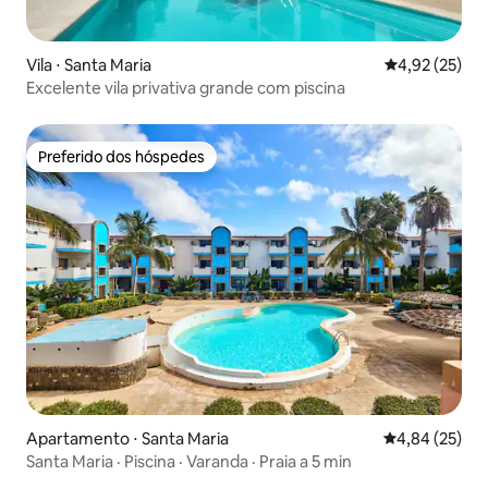
Vila ⋅ Santa Maria
4,92 de uma a
4,92 (25)
Excelente vila privativa grande com piscina
Preferido dos hóspedes
Preferido dos hóspedes
Apartamento ⋅ Santa Maria
4,84 de uma a
4,84 (25)
Santa Maria · Piscina · Varanda · Praia a 5 min