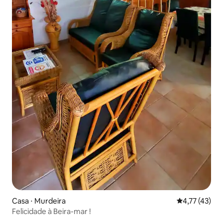
Casa ⋅ Murdeira
4,77 de uma a
4,77 (43)
Felicidade à Beira-mar !