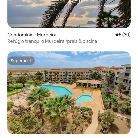
Condomínio ⋅ Murdeira
5 de uma a
5 (30)
Refúgio tranquilo Murdeira /praia & piscina
Superhost
Superhost