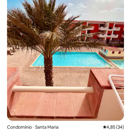
Condomínio ⋅ Santa Maria
4,85 de uma a
4,85 (34)