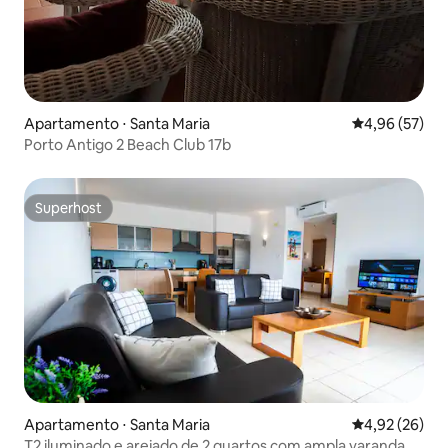
Apartamento ⋅ Santa Maria
4,96 de uma a
4,96 (57)
Porto Antigo 2 Beach Club 17b
Superhost
Superhost
Apartamento ⋅ Santa Maria
4,92 de uma a
4,92 (26)
T2 iluminado e arejado de 2 quartos com ampla varanda