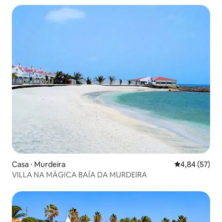
Casa ⋅ Murdeira
4,84 de uma a
4,84 (57)
VILLA NA MÁGICA BAÍA DA MURDEIRA