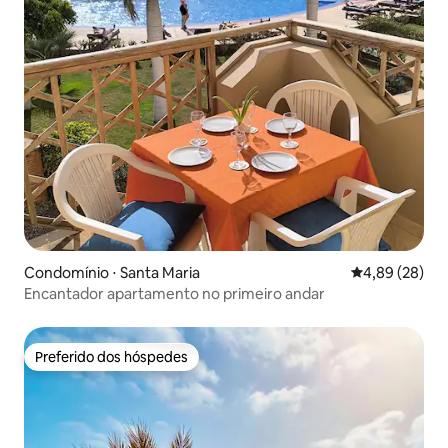
Condomínio ⋅ Santa Maria
4,89 de uma a
4,89 (28)
Encantador apartamento no primeiro andar
Preferido dos hóspedes
Preferido dos hóspedes