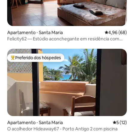
Apartamento ⋅ Santa Maria
4,96 de uma av
4,96 (68)
Felicity62 — Estúdio aconchegante em residência com
piscina
Preferido dos hóspedes
Entre os melhores preferidos dos hóspedes
Apartamento ⋅ Santa Maria
5 de uma a
5 (12)
O acolhedor Hideaway67 - Porto Antigo 2 com piscina