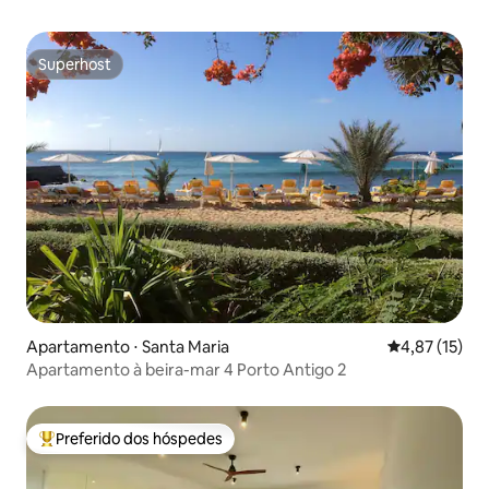
Superhost
Superhost
Apartamento ⋅ Santa Maria
4,87 de uma a
4,87 (15)
Apartamento à beira-mar 4 Porto Antigo 2
Preferido dos hóspedes
Entre os melhores preferidos dos hóspedes