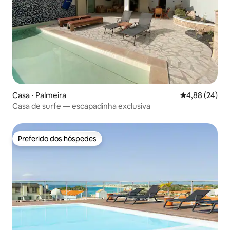
Casa ⋅ Palmeira
4,88 de uma a
4,88 (24)
Casa de surfe — escapadinha exclusiva
Preferido dos hóspedes
Preferido dos hóspedes