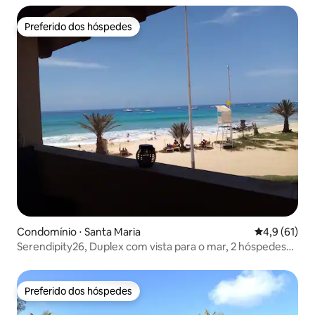
Preferido dos hóspedes
Preferido dos hóspedes
Condomínio ⋅ Santa Maria
4,9 de uma a
4,9 (61)
Serendipity26, Duplex com vista para o mar, 2 hóspedes
(opção 4)
Preferido dos hóspedes
Preferido dos hóspedes