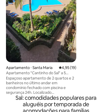
um grande terraç
pequena vista para o mar. Es
para até 2 adultos
todas as comodid
gratuito, Smart TV
cozinha completa 
Apartamento ⋅ Santa Maria
4,95 de uma avaliação média de
4,95 (19)
Apartamento "Cantinho do Sal" a 5
minutos da praia
Espaçoso apartamento de 2 quartos e 2
banheiros no último andar em
condomínio fechado com piscina e
segurança 24h. Localizado
Sal: comodidades populares para
centralmente, a 3 minutos a pé da rua de
pedestres e a 5 minutos a pé da praia
aluguéis por temporada de
principal. Cozinha totalmente equipada,
acomodações para famílias
máquina de lavar roupa, TV inteligente