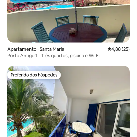
Apartamento ⋅ Santa Maria
4,88 de uma a
4,88 (25)
Porto Antigo 1 - Três quartos, piscina e Wi-Fi
Preferido dos hóspedes
Preferido dos hóspedes