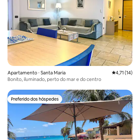
Apartamento ⋅ Santa Maria
4,71 de uma a
4,71 (14)
Bonito, iluminado, perto do mar e do centro
Preferido dos hóspedes
Preferido dos hóspedes