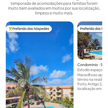
temporada de acomodações para famílias foram
muito bem avaliados em muitos por sua localização,
limpeza e muito mais.
Preferido dos hóspedes
Preferido dos hó
Entre os melhores preferidos dos hóspedes
Preferido dos hó
Condomínio ⋅ Sant
Estúdio espaçoso 
para a piscina, Wi-
Maravilhoso apar
térreo na residênc
Porto Antigo 2, p
localização em San
privada e protegid
praia da vila e be
Este espaçoso est
perfeito, a poucos