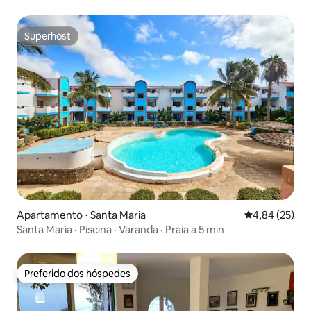
Superhost
Superhost
Apartamento ⋅ Santa Maria
4,84 de uma a
4,84 (25)
Santa Maria · Piscina · Varanda · Praia a 5 min
Preferido dos hóspedes
Preferido dos hóspedes