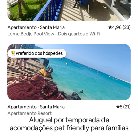
Apartamento ⋅ Santa Maria
4,96 de uma a
4,96 (23)
Leme Bedje Pool View - Dois quartos e Wi-Fi
Preferido dos hóspedes
Entre os melhores preferidos dos hóspedes
Apartamento ⋅ Santa Maria
5 de uma a
5 (21)
Apartamento Resort
Aluguel por temporada de
acomodações pet friendly para famílias