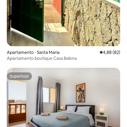
Apartamento ⋅ Santa Maria
4,88 de uma a
4,88 (82)
Apartamento boutique Casa Balena
Superhost
Superhost