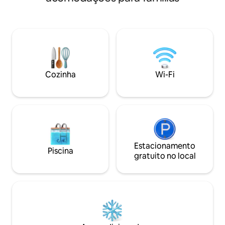
com Wi-Fi com canais portugueses e
internacionais. Maior supermercado da
ilha a 3 minutos a pé. Sua casa longe de
casa, ideal para casais, famílias com
crianças e grupos de amigos. Detector
de fumaça e monóxido de carbono e
toalhas de praia incluídas.
Cozinha
Wi-Fi
Estacionamento
Piscina
gratuito no local