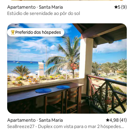
Apartamento ⋅ Santa Maria
5 de uma 
5 (9)
Estúdio de serenidade ao pôr do sol
Preferido dos hóspedes
Entre os melhores preferidos dos hóspedes
Apartamento ⋅ Santa Maria
4,98 de uma a
4,98 (41)
SeaBreeze27 - Duplex com vista para o mar 2 hóspedes
(opc 4)