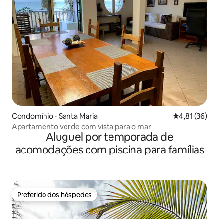
Condomínio ⋅ Santa Maria
4,81 de uma a
4,81 (36)
Apartamento verde com vista para o mar
Aluguel por temporada de
acomodações com piscina para famílias
Preferido dos hóspedes
Preferido dos hóspedes