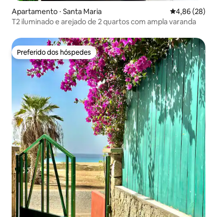
Apartamento ⋅ Santa Maria
4,86 de uma a
4,86 (28)
T2 iluminado e arejado de 2 quartos com ampla varanda
Preferido dos hóspedes
Preferido dos hóspedes