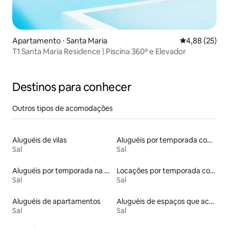
Apartamento ⋅ Santa Maria
4,88 de uma a
4,88 (25)
T1 Santa Maria Residence | Piscina 360º e Elevador
Destinos para conhecer
Outros tipos de acomodações
Aluguéis de vilas
Aluguéis por temporada com acesso à praia
Sal
Sal
Aluguéis por temporada na orla
Locações por temporada com piscina
Sal
Sal
Aluguéis de apartamentos
Aluguéis de espaços que aceitam animais de estimação
Sal
Sal