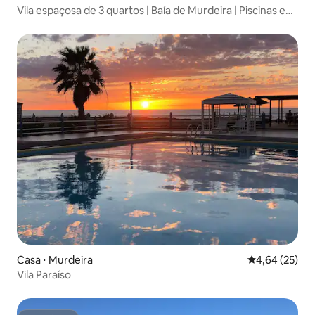
Vila espaçosa de 3 quartos | Baía de Murdeira | Piscinas e
praia
Casa ⋅ Murdeira
4,64 de uma a
4,64 (25)
Vila Paraíso