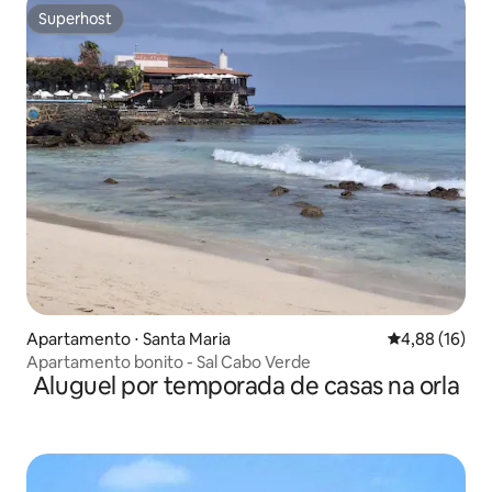
Superhost
Superhost
Apartamento ⋅ Santa Maria
4,88 de uma a
4,88 (16)
Apartamento bonito - Sal Cabo Verde
Aluguel por temporada de casas na orla