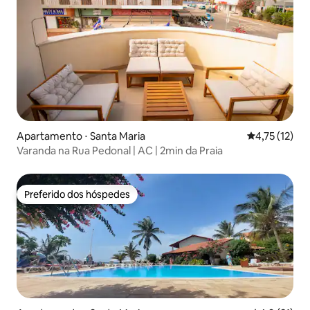
Apartamento ⋅ Santa Maria
4,75 de uma a
4,75 (12)
Varanda na Rua Pedonal | AC | 2min da Praia
Preferido dos hóspedes
Preferido dos hóspedes