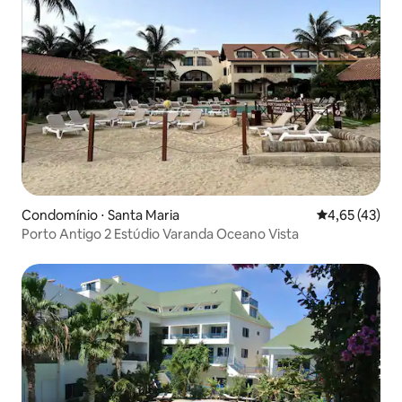
Condomínio ⋅ Santa Maria
4,65 de uma a
4,65 (43)
Porto Antigo 2 Estúdio Varanda Oceano Vista