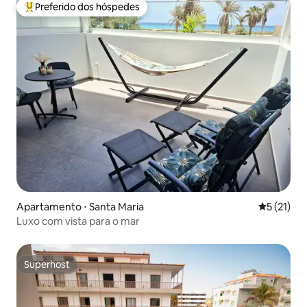
Preferido dos hóspedes
Entre os melhores preferidos dos hóspedes
Apartamento ⋅ Santa Maria
5 de uma a
5 (21)
Luxo com vista para o mar
Superhost
Superhost