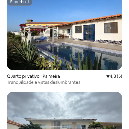
Superhost
Superhost
Quarto privativo ⋅ Palmeira
4,8 de uma 
4,8 (5)
Tranquilidade e vistas deslumbrantes