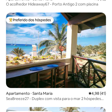
O acolhedor Hideaway67 - Porto Antigo 2 com piscina
Preferido dos hóspedes
Entre os melhores preferidos dos hóspedes
Apartamento ⋅ Santa Maria
4,98 de uma a
4,98 (41)
SeaBreeze27 - Duplex com vista para o mar 2 hóspedes
(opc 4)