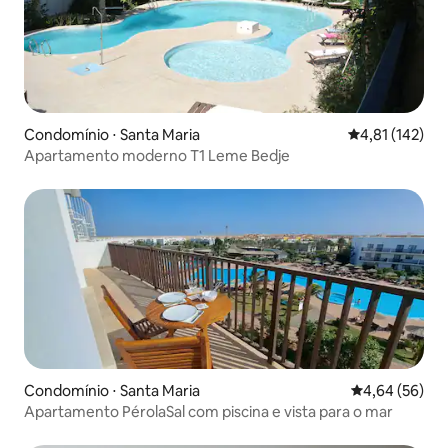
Condomínio ⋅ Santa Maria
4,81 de uma av
4,81 (142)
Apartamento moderno T1 Leme Bedje
Condomínio ⋅ Santa Maria
4,64 de uma a
4,64 (56)
Apartamento PérolaSal com piscina e vista para o mar