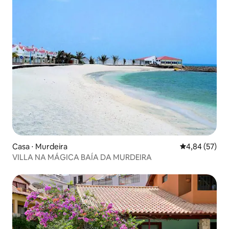
Casa ⋅ Murdeira
4,84 de uma a
4,84 (57)
VILLA NA MÁGICA BAÍA DA MURDEIRA