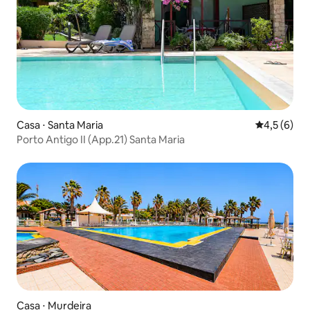
Casa ⋅ Santa Maria
4,5 de uma 
4,5 (6)
Porto Antigo II (App.21) Santa Maria
Casa ⋅ Murdeira