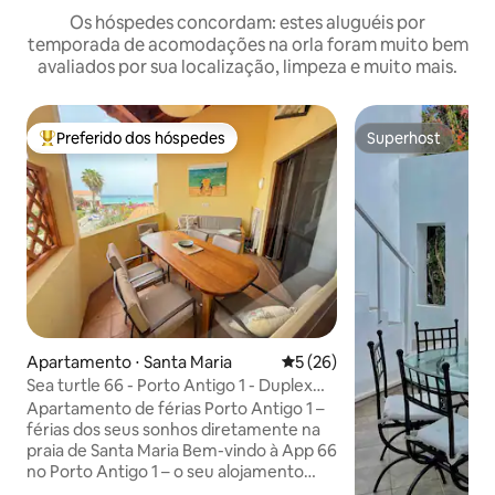
Os hóspedes concordam: estes aluguéis por
temporada de acomodações na orla foram muito bem
avaliados por sua localização, limpeza e muito mais.
Preferido dos hóspedes
Superhost
Entre os melhores preferidos dos hóspedes
Superhost
Apartamento ⋅ Santa Maria
5 de uma avaliação média de
5 (26)
Sea turtle 66 - Porto Antigo 1 - Duplex
com vista para o mar
Apartamento de férias Porto Antigo 1 –
férias dos seus sonhos diretamente na
praia de Santa Maria Bem-vindo à App 66
no Porto Antigo 1 – o seu alojamento
acolhedor na paradisíaca ilha do Sal,