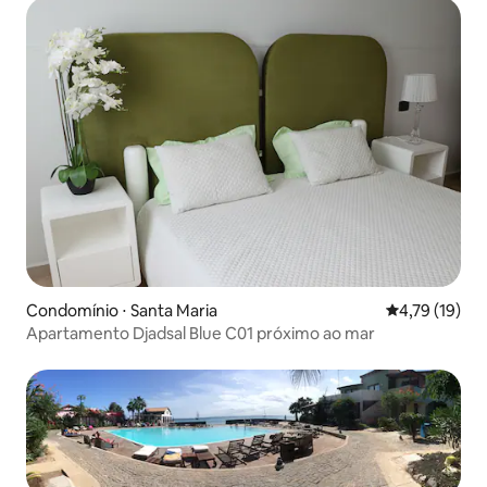
Condomínio ⋅ Santa Maria
4,79 de uma a
4,79 (19)
Apartamento Djadsal Blue C01 próximo ao mar