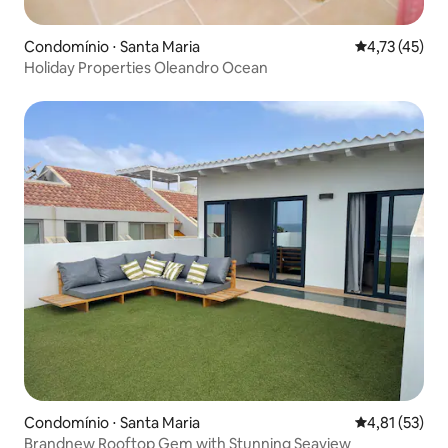
Condomínio ⋅ Santa Maria
4,73 de uma a
4,73 (45)
Holiday Properties Oleandro Ocean
Condomínio ⋅ Santa Maria
4,81 de uma a
4,81 (53)
Brandnew Rooftop Gem with Stunning Seaview