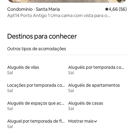
Condomínio ⋅ Santa Maria
4,66 de uma a
4,66 (56)
Apt14 Porto Antigo 1 Uma cama com vista para o
mar/piscina.
Destinos para conhecer
Outros tipos de acomodações
Aluguéis de vilas
Aluguéis por temporada com acesso à praia
Sal
Sal
Locações por temporada com piscina
Aluguéis de apartamentos
Sal
Sal
Aluguéis de espaços que aceitam animais de estimação
Aluguéis de casas
Sal
Sal
Aluguel por temporada de flats
Mostrar mais
Sal