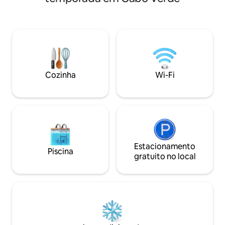
principais envolv
permite usar energias renováveis
enquanto o quarto
Tranquilidade e privacidade para esta vila
criatividade. A jac
privada a 50 metros da Vila do Maio. Wi-
momentos de puro
Fi rápido e ilimitado. Fácil acesso às
smart TV e o Wi-F
praias.
escapada conecta
minutos do mar, e
você para moment
Cozinha
Wi-Fi
Estacionamento
Piscina
gratuito no local