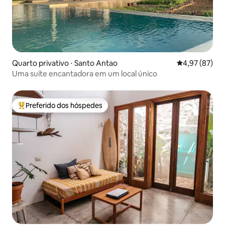
Quarto privativo ⋅ Santo Antao
4,97 de uma a
4,97 (87)
Uma suíte encantadora em um local único
Preferido dos hóspedes
Entre os melhores preferidos dos hóspedes