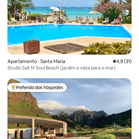
Apartamento ⋅ Santa Maria
4,9 de uma a
4,9 (31)
Studio Salt N' Soul Beach (jardim e vista para o mar)
Preferido dos hóspedes
Entre os melhores preferidos dos hóspedes