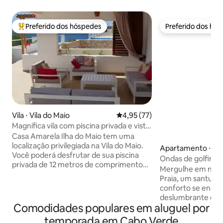
Preferido dos hóspedes
Preferido dos hó
Entre os melhores preferidos dos hóspedes
Preferido dos hó
Vila ⋅ Vila do Maio
4,95 de uma avaliação média de
4,95 (77)
Magnífica vila com piscina privada e vista
completa para o mar
Casa Amarela Ilha do Maio tem uma
localização privilegiada na Vila do Maio.
Apartamento ⋅ Pra
Você poderá desfrutar de sua piscina
Ondas de golfinhos
privada de 12 metros de comprimento
jacuzzi, design e v
Mergulhe em noss
com sua borda infinita no oceano, ela
Praia, um santuári
pode ser compartilhada com os
conforto se enco
proprietários e com a nossa 2ª vila, a
deslumbrante do o
Casa Lemon. Seus grandes terraços
Comodidades populares em aluguel por
de estar, cada na
com churrasqueira, muito confortável
uma nova aventura
temporada em Cabo Verde
para 6 pessoas. A luz solar fantástica nos