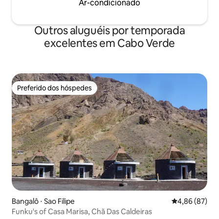
Ar-condicionado
Outros aluguéis por temporada
excelentes em Cabo Verde
Preferido dos hóspedes
Preferido dos hóspedes
Bangalô ⋅ Sao Filipe
4,86 de uma a
4,86 (87)
Funku's of Casa Marisa, Chã Das Caldeiras