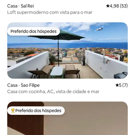
Casa ⋅ Sal Rei
4,98 de uma a
4,98 (53)
Loft supermoderno com vista para o mar
Preferido dos hóspedes
Preferido dos hóspedes
Casa ⋅ Sao Filipe
5 de uma 
5 (7)
Casa com cozinha, AC, vista de cidade e mar
Preferido dos hóspedes
Entre os melhores preferidos dos hóspedes