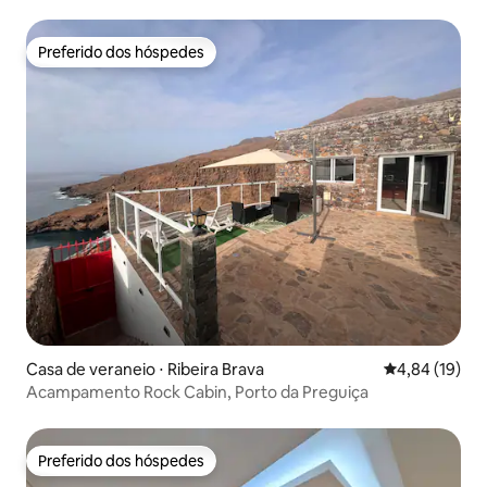
Preferido dos hóspedes
Preferido dos hóspedes
Casa de veraneio ⋅ Ribeira Brava
4,84 de uma a
4,84 (19)
Acampamento Rock Cabin, Porto da Preguiça
Preferido dos hóspedes
Preferido dos hóspedes