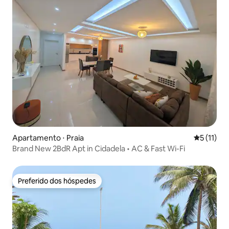
Apartamento ⋅ Praia
5 de uma a
5 (11)
Brand New 2BdR Apt in Cidadela • AC & Fast Wi-Fi
Preferido dos hóspedes
Preferido dos hóspedes