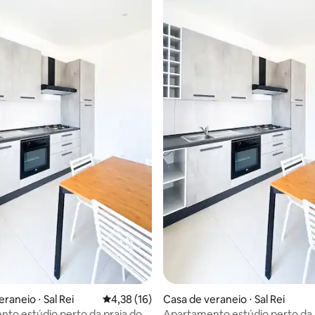
raneio ⋅ Sal Rei
4,38 de uma avaliação média de 5, 16 avalia
4,38 (16)
Casa de veraneio ⋅ Sal Rei
to estúdio perto da praia do
Apartamento estúdio perto da 