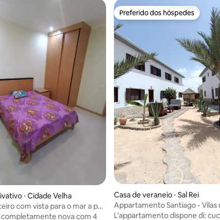
Preferido dos hóspedes
Preferido dos hóspedes
média de 5, 28 avaliações
Casa de veraneio ⋅ Sal Rei
ivativo ⋅ Cidade Velha
Appartamento Santiago - Vilas 
teiro com vista para o mar a pé
aparthotel
L'appartamento dispone di: cuc
 completamente nova com 4