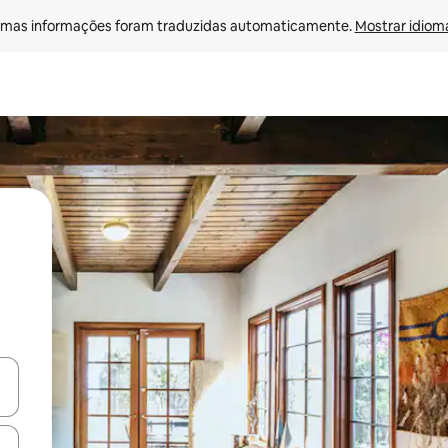
mas informações foram traduzidas automaticamente. 
Mostrar idioma
ore-os usando as seta para cima e para baixo do teclado ou tocando e