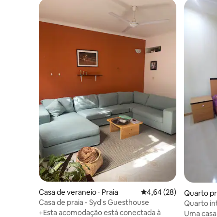
Casa de veraneio ⋅ Praia
4,64 de uma avaliação 
4,64 (28)
Quarto pr
Casa de praia - Syd's Guesthouse
Quarto in
da praia
+Esta acomodação está conectada à
Uma casa