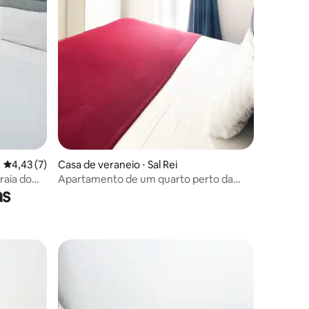
4,43 de uma avaliação média de 5, 7 avaliações
4,43 (7)
Casa de veraneio ⋅ Sal Rei
raia do
Apartamento de um quarto perto da
as
Praia do Estoril (2C)