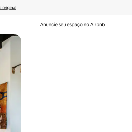
 original
Anuncie seu espaço no Airbnb
 deslizando o dedo na tela.