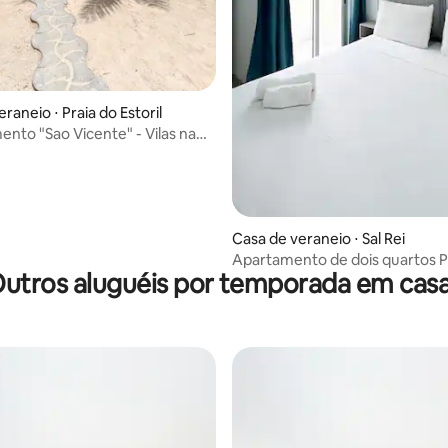
raneio ⋅ Praia do Estoril
nto "Sao Vicente" - Vilas na
Casa de veraneio ⋅ Sal Rei
Apartamento de dois quartos P
utros aluguéis por temporada em cas
Estoril (2A)