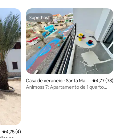
Superhost
Superhost
ções
Casa de veraneio ⋅ Santa Mari
4,77 de uma avaliação
4,77 (73)
a
Animoss 7: Apartamento de 1 quarto
com varanda
4,75 de uma avaliação média de 5, 4 avaliações
4,75 (4)