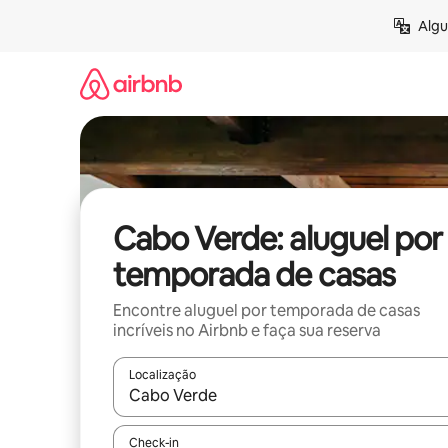
Pular
Algu
para
o
conteúdo
Cabo Verde: aluguel por
temporada de casas
Encontre aluguel por temporada de casas
incríveis no Airbnb e faça sua reserva
Localização
Quando os resultados estiverem disponíveis, expl
Check-in