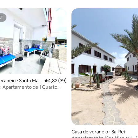
st
st
eraneio ⋅ Santa Mari
4,82 de uma avaliação média de 5, 39 avalia
4,82 (39)
: Apartamento de 1 Quarto
o
Casa de veraneio ⋅ Sal Rei