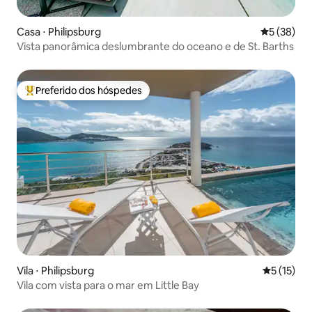
Casa ⋅ Philipsburg
5 de uma a
5 (38)
Vista panorâmica deslumbrante do oceano e de St. Barths
Preferido dos hóspedes
Entre os melhores preferidos dos hóspedes
Vila ⋅ Philipsburg
5 de uma a
5 (15)
Vila com vista para o mar em Little Bay