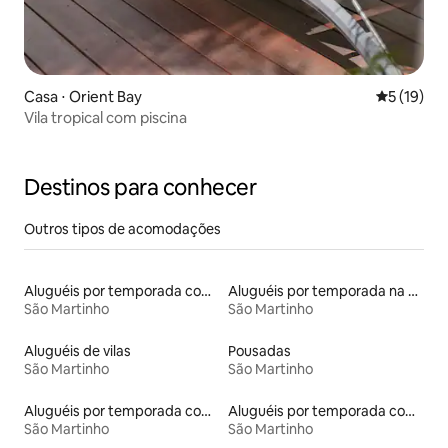
Casa ⋅ Orient Bay
5 de uma a
5 (19)
Vila tropical com piscina
Destinos para conhecer
Outros tipos de acomodações
Aluguéis por temporada com caiaque
Aluguéis por temporada na orla
São Martinho
São Martinho
Aluguéis de vilas
Pousadas
São Martinho
São Martinho
Aluguéis por temporada com banheira de hidromassagem
Aluguéis por temporada com sauna
São Martinho
São Martinho