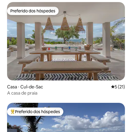
Preferido dos hóspedes
Preferido dos hóspedes
Casa ⋅ Cul-de-Sac
5 de uma a
5 (21)
A casa de praia
Preferido dos hóspedes
Entre os melhores preferidos dos hóspedes