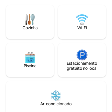
de estar com cozinha totalmente
livre. Todos os qua
equipada, terraço exterior e área de
oferecem vistas i
lavanderia. Cada quarto e a sala de estar
hipnotizante. O c
têm vista panorâmica desobstruída para
espetacular piscina
o mar. Uma piscina de borda infinita de
deck ensolarado, 
tirar o fôlego e um terraço com vista
relaxar enquanto
Cozinha
Wi-Fi
para o mar.
panoramas de tirar
Estacionamento
Piscina
gratuito no local
Ar-condicionado