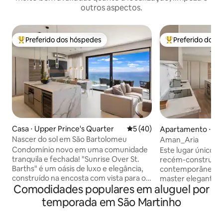
outros aspectos.
Preferido dos hóspedes
Preferido dos 
Entre os melhores preferidos dos hóspedes
Entre os melhore
Casa ⋅ Upper Prince's Quarter
5 de uma avaliação média de
5 (40)
Apartamento ⋅ Up
e's Quarter
Nascer do sol em São Bartolomeu
Aman_Aria
Condomínio novo em uma comunidade
Este lugar único t
tranquila e fechada! "Sunrise Over St.
recém-construído,
Barths" é um oásis de luxo e elegância,
contemporâneo co
construído na encosta com vista para o
master elegantes
Comodidades populares em aluguel por
Oceano Atlântico e St Barth. Aproveite o
próprio banheiro p
nascer do sol todas as manhãs nesta
espaçosa área de 
temporada em São Martinho
propriedade moderna composta por 2
conectada a uma 
quartos principais com 2 banheiros, sala
equipada, um conv