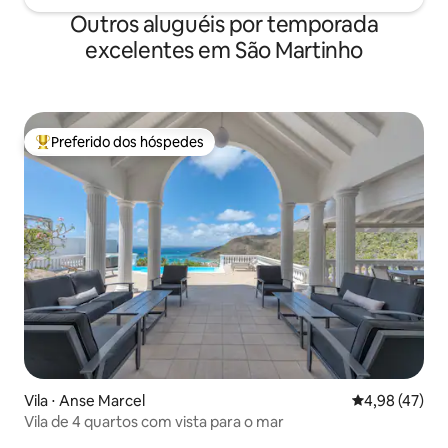
Outros aluguéis por temporada
excelentes em São Martinho
Preferido dos hóspedes
Entre os melhores preferidos dos hóspedes
Vila ⋅ Anse Marcel
4,98 de uma a
4,98 (47)
Vila de 4 quartos com vista para o mar