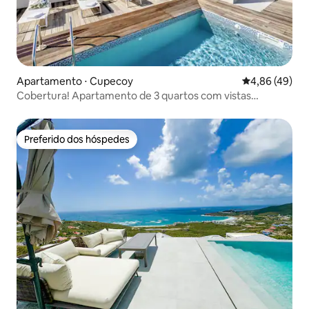
Apartamento ⋅ Cupecoy
4,86 de uma a
4,86 (49)
Cobertura! Apartamento de 3 quartos com vistas
deslumbrantes!
Preferido dos hóspedes
Preferido dos hóspedes