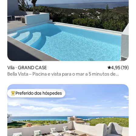
Vila ⋅ GRAND CASE
4,95 de uma a
4,95 (19)
Bella Vista – Piscina e vista para o mar a 5 minutos de
Grand Case
Preferido dos hóspedes
Entre os melhores preferidos dos hóspedes