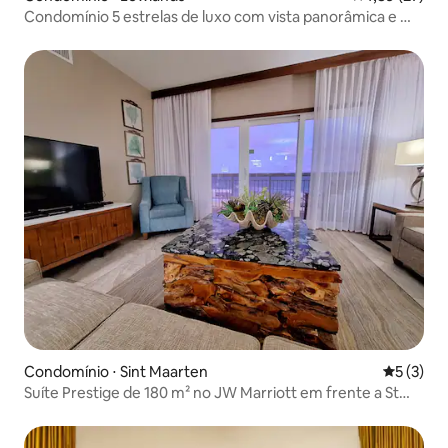
Condomínio 5 estrelas de luxo com vista panorâmica e ★
5 varandas ★
Condomínio ⋅ Sint Maarten
5 de uma 
5 (3)
Suíte Prestige de 180 m² no JW Marriott em frente a St
BARTH