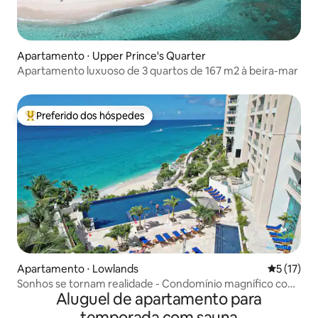
Apartamento ⋅ Upper Prince's Quarter
Apartamento luxuoso de 3 quartos de 167 m2 à beira-mar
Preferido dos hóspedes
Entre os melhores preferidos dos hóspedes
Apartamento ⋅ Lowlands
5 de uma a
5 (17)
Sonhos se tornam realidade - Condomínio magnífico com
Aluguel de apartamento para
vista para o mar
temporada com sauna