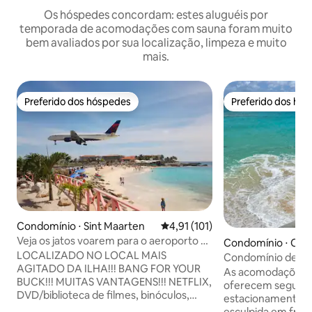
Os hóspedes concordam: estes aluguéis por
temporada de acomodações com sauna foram muito
bem avaliados por sua localização, limpeza e muito
mais.
Preferido dos hóspedes
Preferido dos hó
Preferido dos hóspedes
Preferido dos hó
Condomínio ⋅ Sint Maarten
4,91 de uma avaliação média de 
4,91 (101)
Veja os jatos voarem para o aeroporto +
Condomínio ⋅ Cu
oceano + vistas tropicais!
LOCALIZADO NO LOCAL MAIS
Condomínio de lux
AGITADO DA ILHA!!! BANG FOR YOUR
Cliff
As acomodações e
BUCK!!! MUITAS VANTAGENS!!! NETFLIX,
oferecem seguran
DVD/biblioteca de filmes, binóculos,
estacionamento se
equipamento de snorkel, pranchas de
esculpida em frent