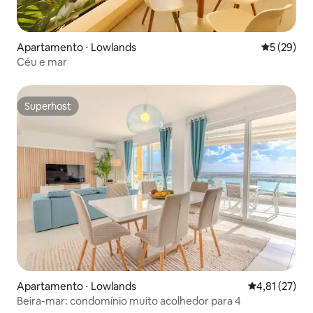
Apartamento ⋅ Lowlands
5 de uma a
5 (29)
Céu e mar
Superhost
Superhost
Apartamento ⋅ Lowlands
4,81 de uma a
4,81 (27)
Beira-mar: condomínio muito acolhedor para 4