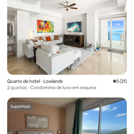
Quarto de hotel ⋅ Lowlands
5 de uma a
5 (21)
2 quartos - Condomínio de luxo em esquina
Superhost
Superhost