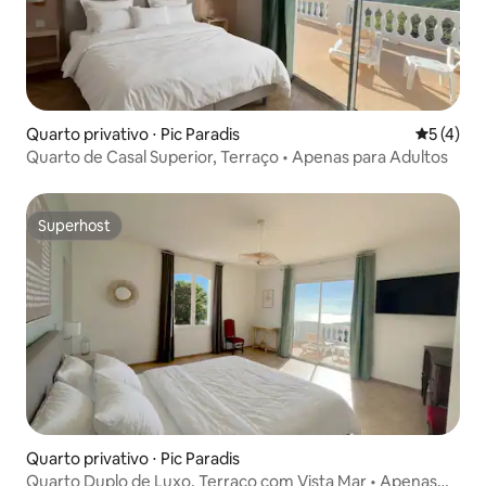
Quarto privativo ⋅ Pic Paradis
5 de uma 
5 (4)
Quarto de Casal Superior, Terraço • Apenas para Adultos
Superhost
Superhost
Quarto privativo ⋅ Pic Paradis
Quarto Duplo de Luxo, Terraço com Vista Mar • Apenas