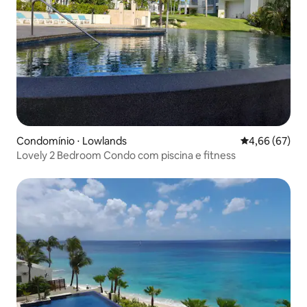
Condomínio ⋅ Lowlands
4,66 de uma a
4,66 (67)
Lovely 2 Bedroom Condo com piscina e fitness