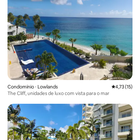
Condomínio ⋅ Lowlands
4,73 de uma a
4,73 (15)
The Cliff, unidades de luxo com vista para o mar