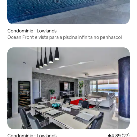
Condomínio ⋅ Lowlands
Ocean Front e vista para a piscina infinita no penhasco!
Condomínio ⋅ Lowlands
4,89 de uma a
4,89 (27)