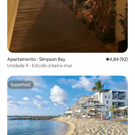
Apartamento ⋅ Simpson Bay
4,84 de uma a
4,84 (92)
Unidade 9 - Estúdio à beira-mar
Superhost
Superhost