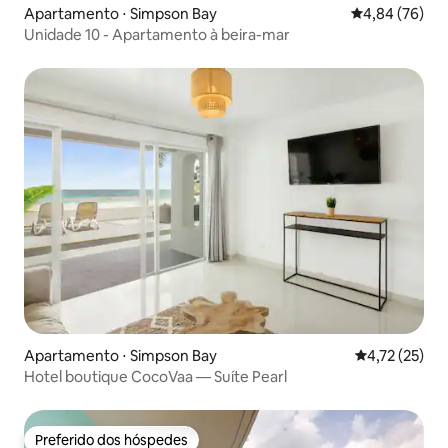
Apartamento ⋅ Simpson Bay
4,84 de uma a
4,84 (76)
Unidade 10 - Apartamento à beira-mar
Apartamento ⋅ Simpson Bay
4,72 de uma a
4,72 (25)
Hotel boutique CocoVaa — Suíte Pearl
Preferido dos hóspedes