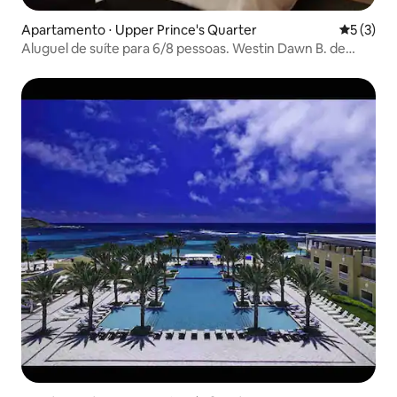
Apartamento ⋅ Upper Prince's Quarter
5 de uma 
5 (3)
Aluguel de suíte para 6/8 pessoas. Westin Dawn B. de
sábado a sábado