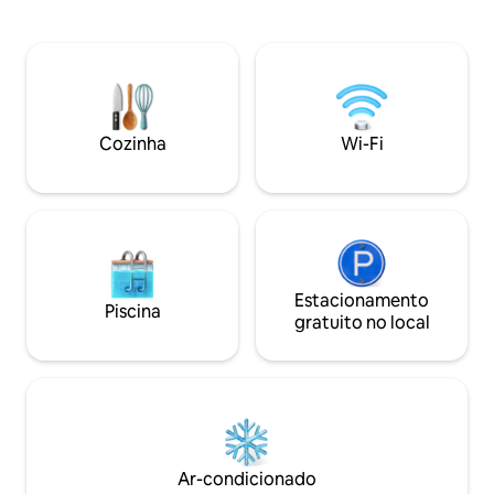
sons tranquilos do oceano e coqueiros
distância, e fácil a
imponentes que cercam a propriedade.
clubes, restaurant
Pode relaxar em áreas de estar
estilos de acomod
espaçosas e desfrutar do conforto das
bem-vindo relaxa
comodidades modernas. Cadeiras de
praia e guarda-sóis estão disponíveis
para os hóspedes relaxarem e
Cozinha
Wi-Fi
aproveitarem o sol.
Estacionamento
Piscina
gratuito no local
Ar-condicionado