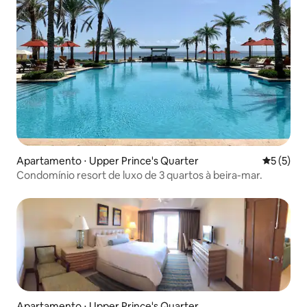
Apartamento ⋅ Upper Prince's Quarter
5 de uma 
5 (5)
Condomínio resort de luxo de 3 quartos à beira-mar.
Apartamento ⋅ Upper Prince's Quarter