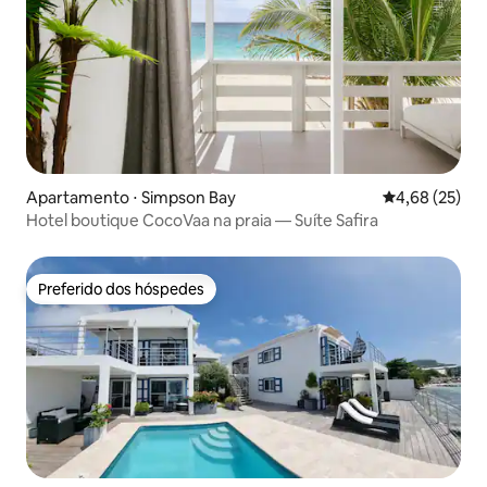
Apartamento ⋅ Simpson Bay
4,68 de uma a
4,68 (25)
Hotel boutique CocoVaa na praia — Suíte Safira
Preferido dos hóspedes
Preferido dos hóspedes