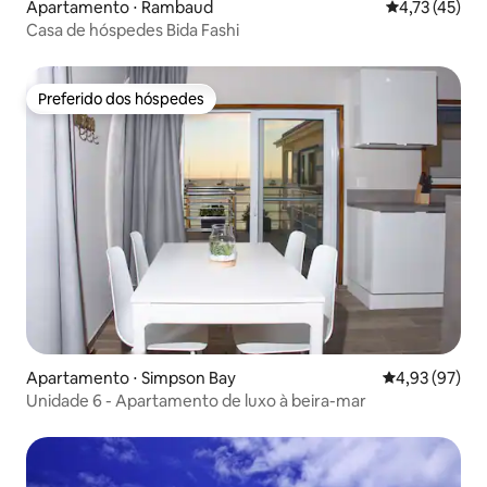
Apartamento ⋅ Rambaud
4,73 de uma a
4,73 (45)
Casa de hóspedes Bida Fashi
Preferido dos hóspedes
Preferido dos hóspedes
Apartamento ⋅ Simpson Bay
4,93 de uma a
4,93 (97)
Unidade 6 - Apartamento de luxo à beira-mar