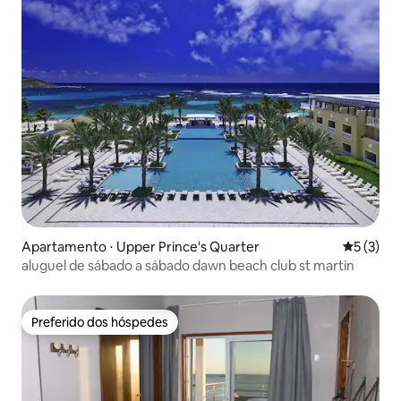
Apartamento ⋅ Upper Prince's Quarter
5 de uma 
5 (3)
aluguel de sábado a sábado dawn beach club st martin
Preferido dos hóspedes
Preferido dos hóspedes