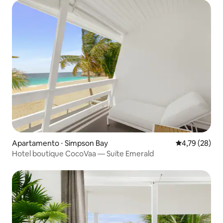
Apartamento ⋅ Simpson Bay
4,79 de uma a
4,79 (28)
Hotel boutique CocoVaa — Suíte Emerald