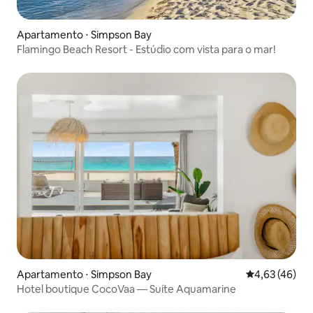
Apartamento ⋅ Simpson Bay
Flamingo Beach Resort - Estúdio com vista para o mar!
Apartamento ⋅ Simpson Bay
4,63 de uma a
4,63 (46)
Hotel boutique CocoVaa — Suíte Aquamarine