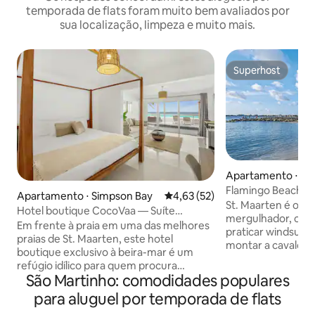
temporada de flats foram muito bem avaliados por
sua localização, limpeza e muito mais.
Superhost
Superhost
Apartamento ⋅ Si
Flamingo Beach Re
Apartamento ⋅ Simpson Bay
4,63 de uma avaliação média de
4,63 (52)
quarto!
St. Maarten é o s
Hotel boutique CocoVaa — Suíte
mergulhador, on
Turquesa
Em frente à praia em uma das melhores
praticar windsurf,
praias de St. Maarten, este hotel
montar a cavalo. Aproveite as compras
boutique exclusivo à beira-mar é um
duty free ou perc
refúgio idílico para quem procura
Resort, situado no 
São Martinho: comodidades populares
relaxamento e rejuvenescimento. Você
com uma praia pri
vai experimentar a beleza natural da ilha.
para aluguel por temporada de flats
esplendor cristalino d
Na chegada, você será recebido pelos
casino estilo Vega