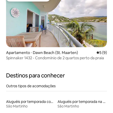
Preferido dos hóspedes
Apartamento ⋅ Dawn Beach (St. Maarten)
5 de uma 
5 (9)
Spinnaker 1432 - Condomínio de 2 quartos perto da praia
Destinos para conhecer
Outros tipos de acomodações
Aluguéis por temporada com caiaque
Aluguéis por temporada na orla
São Martinho
São Martinho