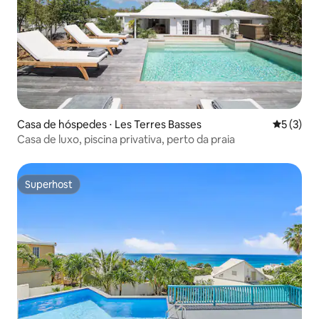
Casa de hóspedes ⋅ Les Terres Basses
5 de uma 
5 (3)
Casa de luxo, piscina privativa, perto da praia
Superhost
Superhost