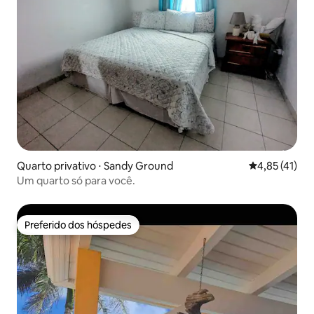
Quarto privativo ⋅ Sandy Ground
4,85 de uma a
4,85 (41)
Um quarto só para você.
Preferido dos hóspedes
Preferido dos hóspedes