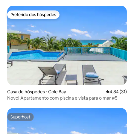
Preferido dos hóspedes
Preferido dos hóspedes
Casa de hóspedes ⋅ Cole Bay
4,84 de uma a
4,84 (31)
Novo! Apartamento com piscina e vista para o mar #5
Superhost
Superhost