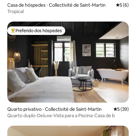
Casa de hóspedes ⋅ Collectivité de Saint-Martin
5 de uma 
5 (6)
Tropical
Preferido dos hóspedes
Entre os melhores preferidos dos hóspedes
Quarto privativo ⋅ Collectivité de Saint-Martin
5 de uma a
5 (39)
Quarto duplo-Deluxe-Vista para a Piscina-Casa de b