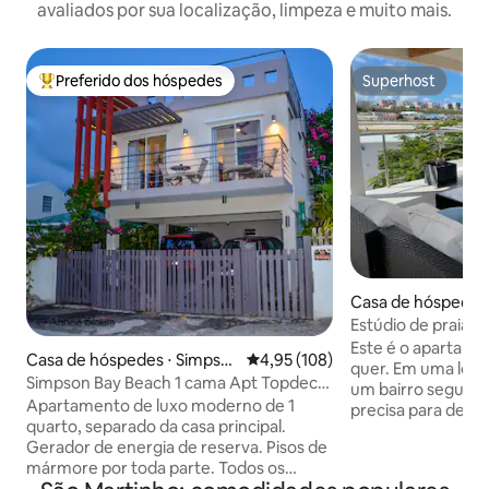
avaliados por sua localização, limpeza e muito mais.
Preferido dos hóspedes
Superhost
Entre os melhores preferidos dos hóspedes
Superhost
Casa de hóspedes
n Bay
Estúdio de praia 
Este é o apartame
Casa de hóspedes ⋅ Simpso
4,95 de uma avaliação média de 
4,95 (108)
quer. Em uma local
n Bay
Simpson Bay Beach 1 cama Apt Topdeck.
um bairro seguro,
Vista para o mar
Apartamento de luxo moderno de 1
precisa para desfr
quarto, separado da casa principal.
perfeitas. Você 
Gerador de energia de reserva. Pisos de
aluguel de carros,
mármore por toda parte. Todos os
uma curta distânc
eletrodomésticos de aço inoxidável em