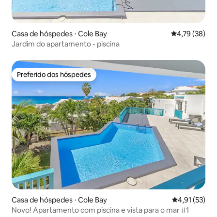
Casa de hóspedes ⋅ Cole Bay
4,79 de uma a
4,79 (38)
Jardim do apartamento - piscina
Preferido dos hóspedes
Preferido dos hóspedes
Casa de hóspedes ⋅ Cole Bay
4,91 de uma a
4,91 (53)
Novo! Apartamento com piscina e vista para o mar #1