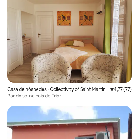
Casa de hóspedes ⋅ Collectivity of Saint Martin
4,77 de uma a
4,77 (77)
Pôr do sol na baía de Friar