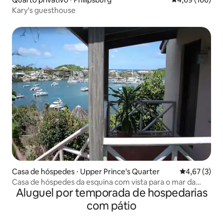
Kary's guesthouse
Casa de hóspedes ⋅ Upper Prince's Quarter
4,67 de uma 
4,67 (3)
Casa de hóspedes da esquina com vista para o mar da
Aluguel por temporada de hospedarias
Cathy
com pátio