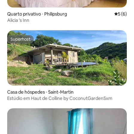
Quarto privativo ⋅ Philipsburg
5 de uma 
5 (6)
Alicia 's Inn
Superhost
Superhost
Casa de hóspedes ⋅ Saint-Martin
Estúdio em Haut de Colline by CoconutGardenSxm