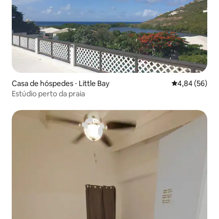
Casa de hóspedes ⋅ Little Bay
4,84 de uma a
4,84 (56)
Estúdio perto da praia