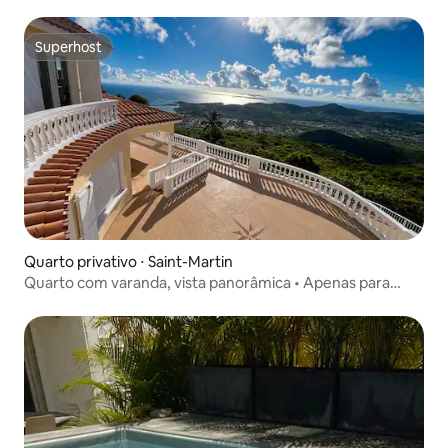
Apenas para adultos
Superhost
Superhost
Quarto privativo ⋅ Saint-Martin
Quarto com varanda, vista panorâmica • Apenas para
adultos