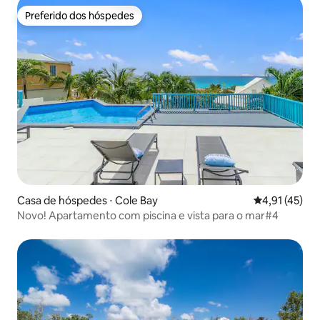
Preferido dos hóspedes
Preferido dos hóspedes
Casa de hóspedes ⋅ Cole Bay
4,91 de uma a
4,91 (45)
Novo! Apartamento com piscina e vista para o mar#4