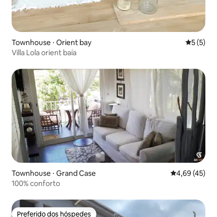
Townhouse ⋅ Orient bay
5 de uma 
5 (5)
Villa Lola orient baía
Townhouse ⋅ Grand Case
4,69 de uma a
4,69 (45)
100% conforto
Preferido dos hóspedes