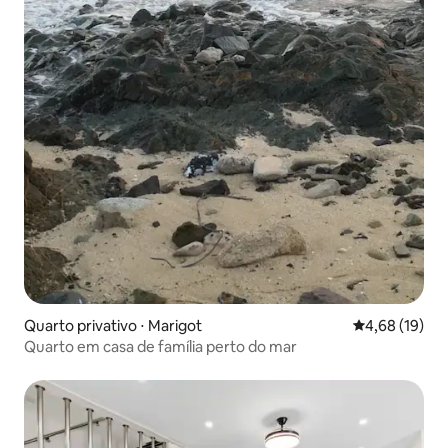
Quarto privativo ⋅ Marigot
4,68 de uma a
4,68 (19)
Quarto em casa de família perto do mar