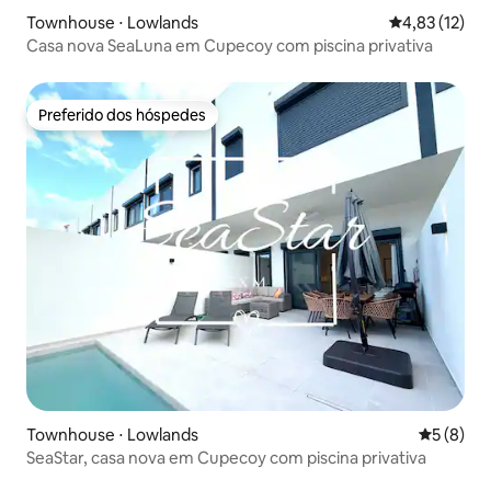
Townhouse ⋅ Lowlands
4,83 de uma a
4,83 (12)
Casa nova SeaLuna em Cupecoy com piscina privativa
Preferido dos hóspedes
Preferido dos hóspedes
Townhouse ⋅ Lowlands
5 de uma 
5 (8)
SeaStar, casa nova em Cupecoy com piscina privativa