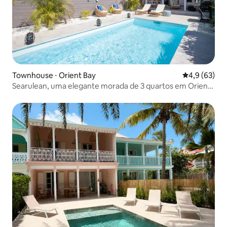
Townhouse ⋅ Orient Bay
4,9 de uma a
4,9 (63)
Searulean, uma elegante morada de 3 quartos em Orient
Bay