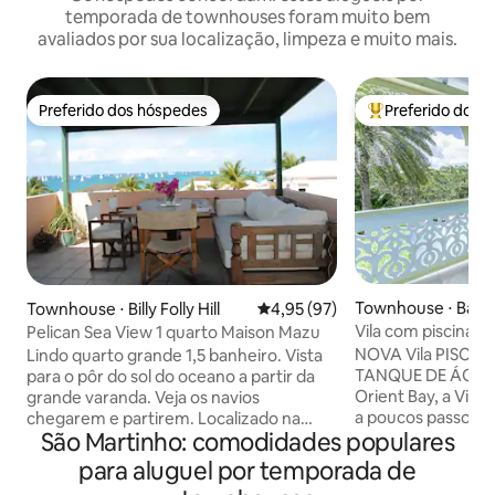
temporada de townhouses foram muito bem
avaliados por sua localização, limpeza e muito mais.
Preferido dos hóspedes
Preferido dos 
Preferido dos hóspedes
Entre os melhore
Townhouse ⋅ Baie 
Townhouse ⋅ Billy Folly Hill
4,95 de uma avaliação média de
4,95 (97)
Vila com piscina p
Pelican Sea View 1 quarto Maison Mazu
— Praia de Orient
NOVA Vila PISCIN
Lindo quarto grande 1,5 banheiro. Vista
TANQUE DE ÁGUA 
para o pôr do sol do oceano a partir da
Orient Bay, a Villa
grande varanda. Veja os navios
a poucos passos da
chegarem e partirem. Localizado na
São Martinho: comodidades populares
restaurantes No p
comunidade de Pelican, a uma curta
cozinha totalment
distância a pé de uma praia ou a poucos
para aluguel por temporada de
para a sala de es
passos da piscina, ainda perto do