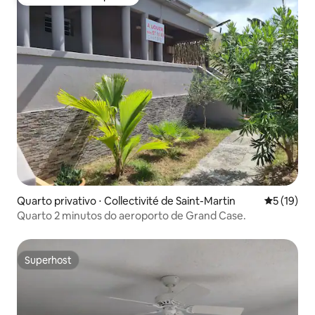
Preferido dos hóspedes
Quarto privativo ⋅ Collectivité de Saint-Martin
5 de uma a
5 (19)
Quarto 2 minutos do aeroporto de Grand Case.
Superhost
Superhost