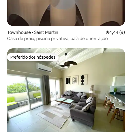
Townhouse ⋅ Saint Martin
4,44 de uma 
4,44 (9)
Casa de praia, piscina privativa, baía de orientação
Preferido dos hóspedes
Preferido dos hóspedes