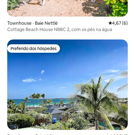
Townhouse ⋅ Baie Nettlé
4,67 de uma 
4,67 (6)
Cottage Beach House NBBC 2, com os pés na água
Preferido dos hóspedes
Preferido dos hóspedes