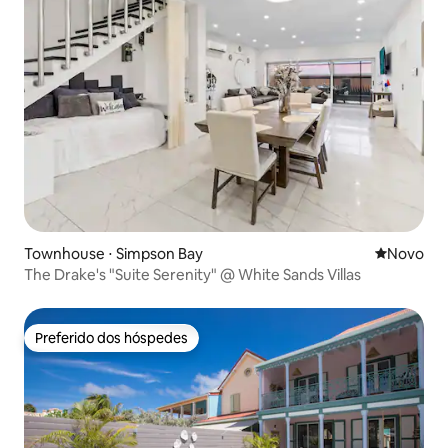
Townhouse ⋅ Simpson Bay
Novo lugar
Novo
The Drake's "Suite Serenity" @ White Sands Villas
Preferido dos hóspedes
Preferido dos hóspedes