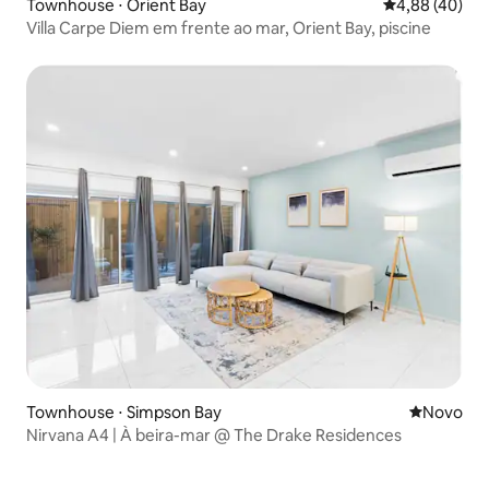
Townhouse ⋅ Orient Bay
4,88 de uma a
4,88 (40)
Villa Carpe Diem em frente ao mar, Orient Bay, piscine
Townhouse ⋅ Simpson Bay
Novo lugar
Novo
Nirvana A4 | À beira-mar @ The Drake Residences