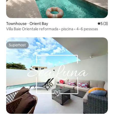
Townhouse ⋅ Orient Bay
5 de uma 
5 (3)
Villa Baie Orientale reformada • piscina • 4–6 pessoas
Superhost
Superhost