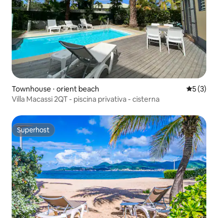
Townhouse ⋅ orient beach
5 de uma 
5 (3)
Villa Macassi 2QT - piscina privativa - cisterna
Superhost
Superhost