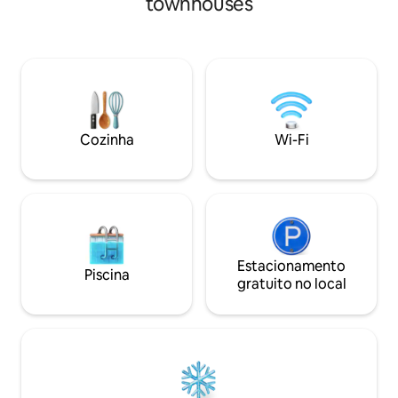
townhouses
conectada, um sof
coração de Simpson Bay. Tetos
banheiro e um toa
abobadados com ventiladores no quarto
sombreado com ár
e na sala de estar. O quarto tem ar
alta), móveis ao ar 
condicionado, cama king size romântica
Lá em cima, 2 bel
esculpida à mão com vista para o mar.
a um grande terra
Mazu, a deusa do mar, traz paz e calma.
privativos e um b
A atmosfera e as vistas deslumbrantes
condicionado, Wi-
para o mar criam o cenário perfeito para
Cozinha
Wi-Fi
relaxar e descontrair.
Estacionamento
Piscina
gratuito no local