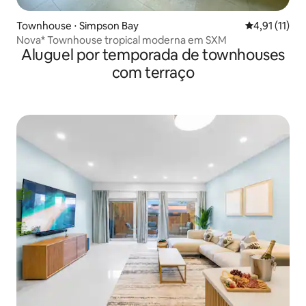
Townhouse ⋅ Simpson Bay
4,91 de uma a
4,91 (11)
Nova* Townhouse tropical moderna em SXM
Aluguel por temporada de townhouses
com terraço