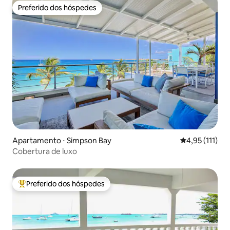
Preferido dos hóspedes
Preferido dos hóspedes
Apartamento ⋅ Simpson Bay
4,95 de uma av
4,95 (111)
Cobertura de luxo
Preferido dos hóspedes
Entre os melhores preferidos dos hóspedes