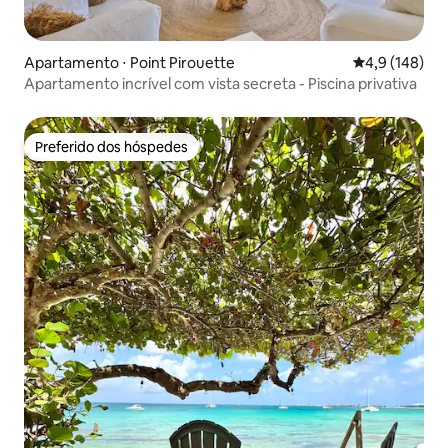
Apartamento ⋅ Point Pirouette
4,9 de uma av
4,9 (148)
Apartamento incrível com vista secreta - Piscina privativa
Preferido dos hóspedes
Preferido dos hóspedes