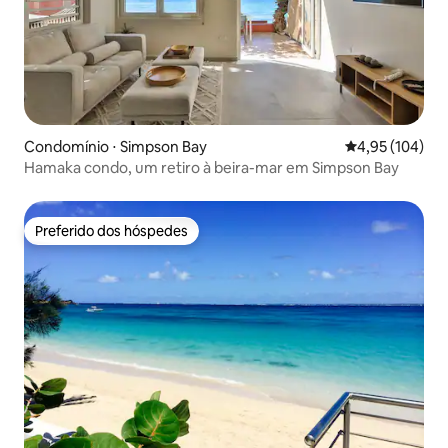
Condomínio ⋅ Simpson Bay
4,95 de uma av
4,95 (104)
Hamaka condo, um retiro à beira-mar em Simpson Bay
Preferido dos hóspedes
Preferido dos hóspedes