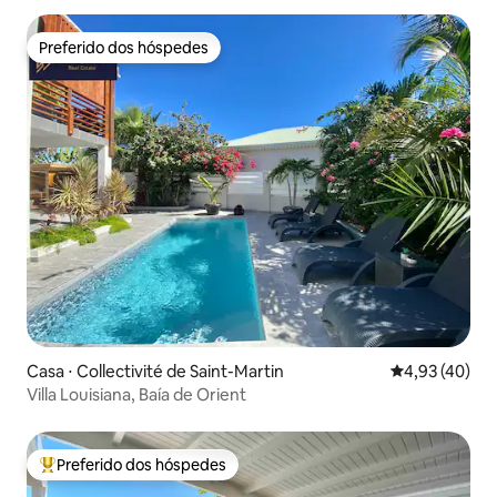
Preferido dos hóspedes
Preferido dos hóspedes
Casa ⋅ Collectivité de Saint-Martin
4,93 de uma a
4,93 (40)
Villa Louisiana, Baía de Orient
Preferido dos hóspedes
Entre os melhores preferidos dos hóspedes