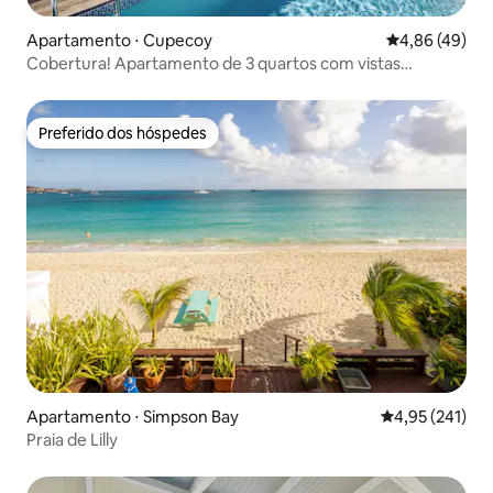
Apartamento ⋅ Cupecoy
4,86 de uma a
4,86 (49)
Cobertura! Apartamento de 3 quartos com vistas
deslumbrantes!
Preferido dos hóspedes
Preferido dos hóspedes
Apartamento ⋅ Simpson Bay
4,95 de uma av
4,95 (241)
Praia de Lilly