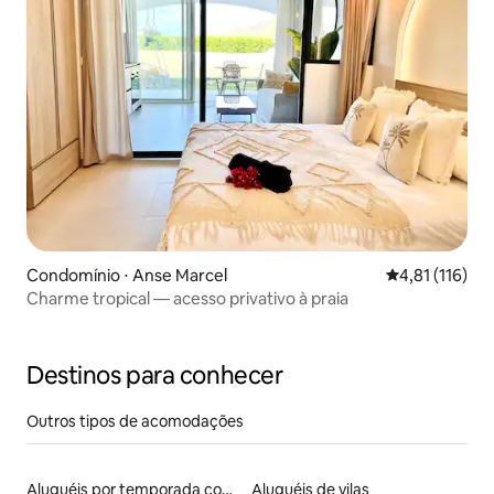
Condomínio ⋅ Anse Marcel
4,81 de uma av
4,81 (116)
Charme tropical — acesso privativo à praia
Destinos para conhecer
Outros tipos de acomodações
Aluguéis por temporada com caiaque
Aluguéis de vilas