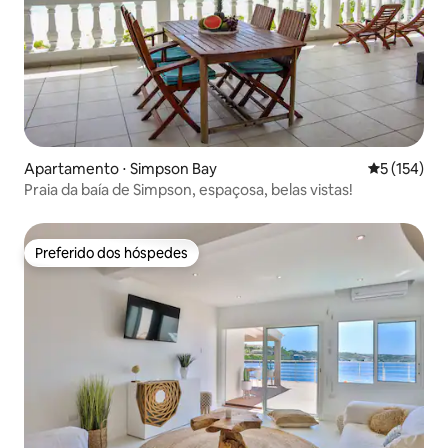
Apartamento ⋅ Simpson Bay
5 de uma av
5 (154)
Praia da baía de Simpson, espaçosa, belas vistas!
Preferido dos hóspedes
Preferido dos hóspedes