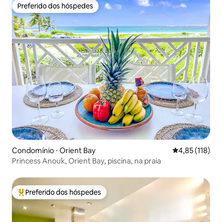
Preferido dos hóspedes
Preferido dos hóspedes
Condomínio ⋅ Orient Bay
4,85 de uma av
4,85 (118)
Princess Anouk, Orient Bay, piscina, na praia
Preferido dos hóspedes
Entre os melhores preferidos dos hóspedes