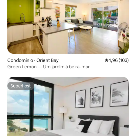
Condomínio ⋅ Orient Bay
4,96 de uma av
4,96 (103)
Green Lemon — Um jardim à beira-mar
Superhost
Superhost