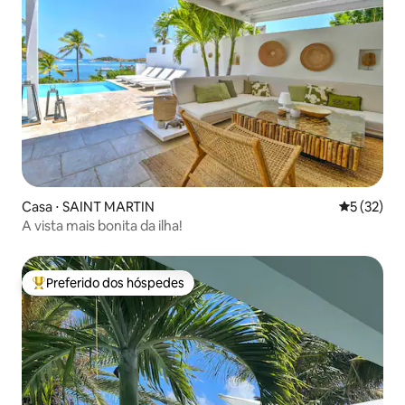
Casa ⋅ SAINT MARTIN
5 de uma a
5 (32)
A vista mais bonita da ilha!
Preferido dos hóspedes
Entre os melhores preferidos dos hóspedes