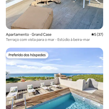
Apartamento ⋅ Grand Case
5 de uma a
5 (37)
Terraço com vista para o mar - Estúdio à beira-mar
Preferido dos hóspedes
Preferido dos hóspedes