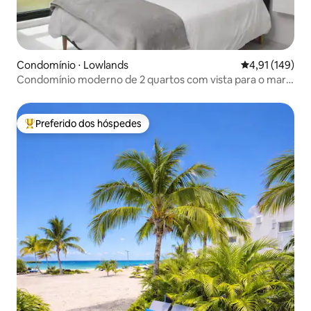
Condomínio ⋅ Lowlands
4,91 de uma av
4,91 (149)
Condomínio moderno de 2 quartos com vista para o mar
em Mullet Bay
Preferido dos hóspedes
Entre os melhores preferidos dos hóspedes