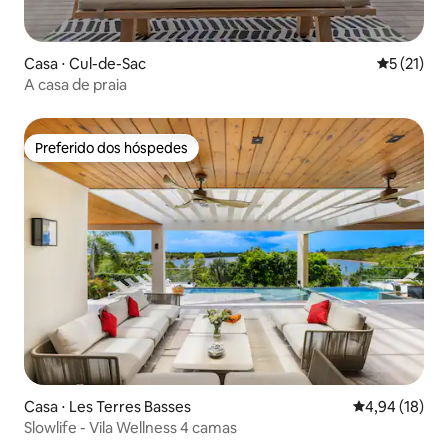
Casa ⋅ Cul-de-Sac
5 de uma a
5 (21)
A casa de praia
Preferido dos hóspedes
Preferido dos hóspedes
Casa ⋅ Les Terres Basses
4,94 de uma a
4,94 (18)
Slowlife - Vila Wellness 4 camas