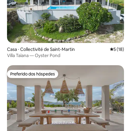
Casa ⋅ Collectivité de Saint-Martin
5 de uma a
5 (18)
Villa Taïana — Oyster Pond
Preferido dos hóspedes
Preferido dos hóspedes