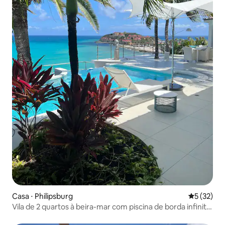
Casa ⋅ Philipsburg
5 de uma a
5 (32)
Vila de 2 quartos à beira-mar com piscina de borda infinita
privativa