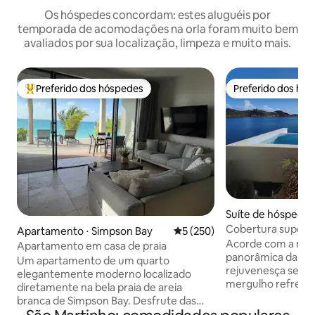
Os hóspedes concordam: estes aluguéis por
temporada de acomodações na orla foram muito bem
avaliados por sua localização, limpeza e muito mais.
Preferido dos hóspedes
Preferido dos hó
Entre os melhores preferidos dos hóspedes
Preferido dos hó
Suíte de hóspedes
y
Cobertura superio
Apartamento ⋅ Simpson Bay
5 de uma avaliação média de 
5 (250)
borda infinita e te
Acorde com a magn
Apartamento em casa de praia
panorâmica
panorâmica da lag
Um apartamento de um quarto
rejuvenesça seu 
elegantemente moderno localizado
mergulho refresca
diretamente na bela praia de areia
privativa de borda 
branca de Simpson Bay. Desfrute das
com um café ou be
águas cristalinas durante o dia e explore