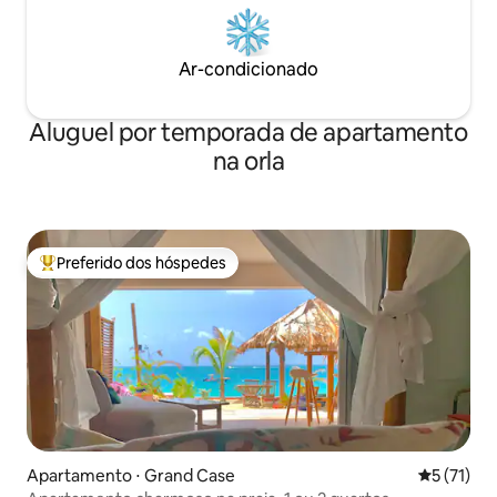
Ar-condicionado
Aluguel por temporada de apartamento
na orla
Preferido dos hóspedes
Entre os melhores preferidos dos hóspedes
Apartamento ⋅ Grand Case
5 de uma a
5 (71)