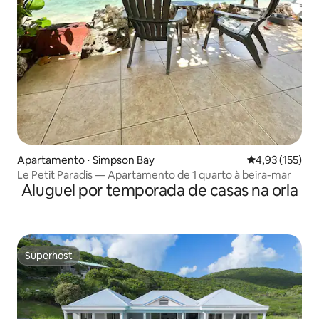
Apartamento ⋅ Simpson Bay
4,93 de uma av
4,93 (155)
Le Petit Paradis — Apartamento de 1 quarto à beira-mar
Aluguel por temporada de casas na orla
Superhost
Superhost