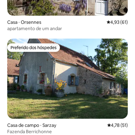
Casa ⋅ Orsennes
4,93 de uma a
4,93 (61)
apartamento de um andar
Preferido dos hóspedes
Preferido dos hóspedes
Casa de campo ⋅ Sarzay
4,78 de uma a
4,78 (51)
Fazenda Berrichonne