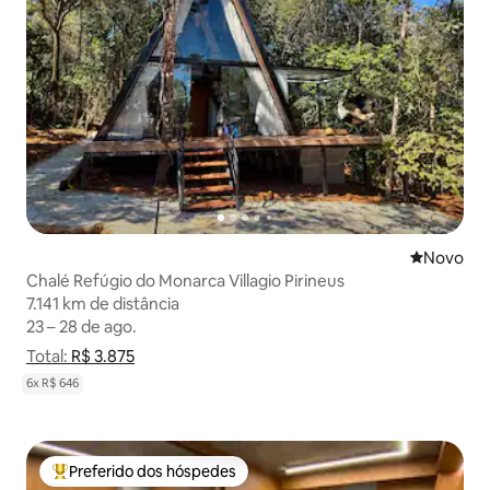
Novo lugar
Novo
Chalé Refúgio do Monarca Villagio Pirineus
7.141 km de distância
7.141 km de distância
23 – 28 de ago.
23 – 28 de ago.
Total:
Total: R$ 3.875
R$ 3.875
Mostrar detalhamento de preço
6x R$ 646
Preferido dos hóspedes
Entre os melhores preferidos dos hóspedes