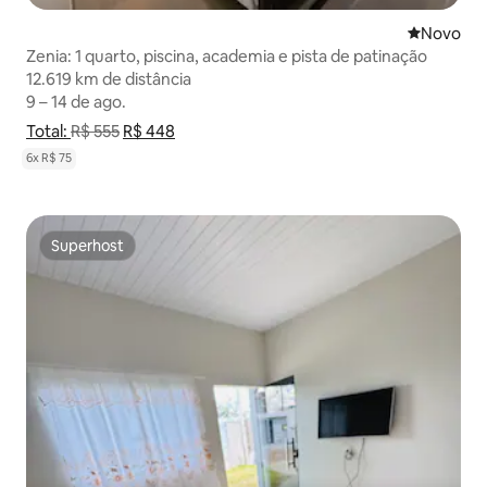
Novo lugar
Novo
Zenia: 1 quarto, piscina, academia e pista de patinação
12.619 km de distância
12.619 km de distância
9 – 14 de ago.
9 – 14 de ago.
Total:
Mostrar detalhamento de preço
R$ 555
R$ 448
Mostrar detalhamento de preço
6x R$ 75
Superhost
Superhost