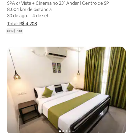
SPA c/ Vista + Cinema no 23º Andar | Centro de SP
8.004 km de distância
8.004 km de distância
30 de ago. – 4 de set.
30 de ago. – 4 de set.
Total:
Total: R$ 4.203
R$ 4.203
Mostrar detalhamento de preço
6x R$ 700