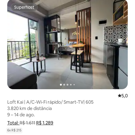
Superhost
Superhost
5,0 de u
5,0
Loft Kai | A/C-Wi-Fi rápido/ Smart-TV| 605
3.820 km de distância
3.820 km de distância
9 – 14 de ago.
9 – 14 de ago.
Total:
Mostrar detalhamento de preço
R$ 1.611
R$ 1.289
Mostrar detalhamento de preço
6x R$ 215