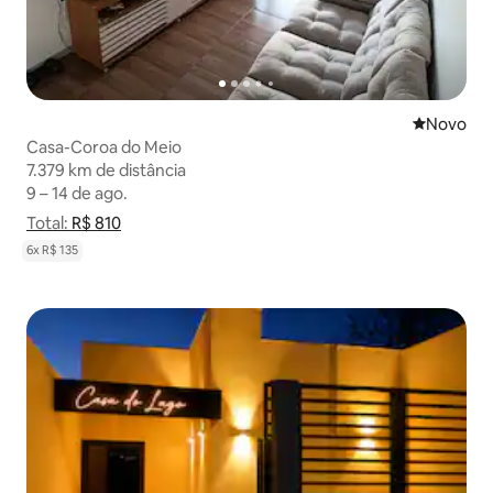
Novo lugar
Novo
Casa-Coroa do Meio
7.379 km de distância
7.379 km de distância
9 – 14 de ago.
9 – 14 de ago.
Total:
Total: R$ 810
R$ 810
Mostrar detalhamento de preço
6x R$ 135