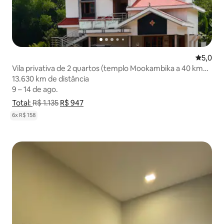
5,0 de u
5,0
Vila privativa de 2 quartos (templo Mookambika a 40 km
de distância)
13.630 km de distância
13.630 km de distância
9 – 14 de ago.
9 – 14 de ago.
Total:
Mostrar detalhamento de preço
R$ 1.135
R$ 947
Mostrar detalhamento de preço
6x R$ 158