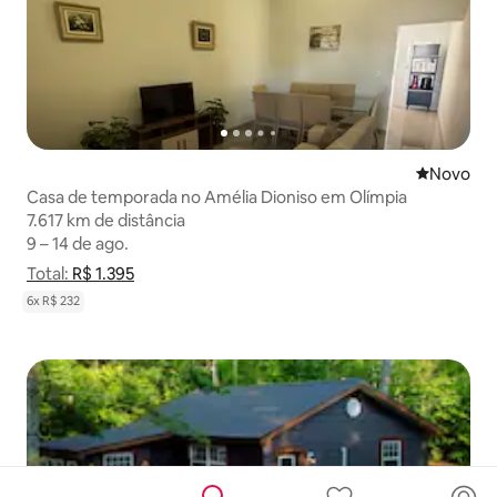
Novo lugar
Novo
Casa de temporada no Amélia Dioniso em Olímpia
7.617 km de distância
7.617 km de distância
9 – 14 de ago.
9 – 14 de ago.
Total:
Total: R$ 1.395
R$ 1.395
Mostrar detalhamento de preço
6x R$ 232