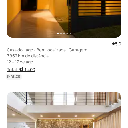
5,0 de u
5,0
Casa do Lago - Bem localizada | Garagem
7.962 km de distância
7.962 km de distância
12 – 17 de ago.
12 – 17 de ago.
Total:
Total: R$ 1.400
R$ 1.400
Mostrar detalhamento de preço
6x R$ 233