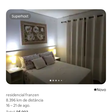
Superhost
Superhost
Novo lugar
Novo
residencial franzen
8.396 km de distância
8.396 km de distância
16 – 21 de ago.
16 – 21 de ago.