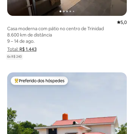
5,0 de u
5,0
Casa moderna com pátio no centro de Trinidad
8.600 km de distância
8.600 km de distância
9 – 14 de ago.
9 – 14 de ago.
Total:
Total: R$ 1.443
R$ 1.443
Mostrar detalhamento de preço
6x R$ 240
Preferido dos hóspedes
Entre os melhores preferidos dos hóspedes