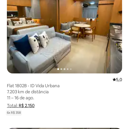
5,0 de u
5,0
Flat 1802B - ID Vida Urbana
7.203 km de distância
7.203 km de distância
11 – 16 de ago.
11 – 16 de ago.
Total:
Total: R$ 2.150
R$ 2.150
Mostrar detalhamento de preço
6x R$ 358