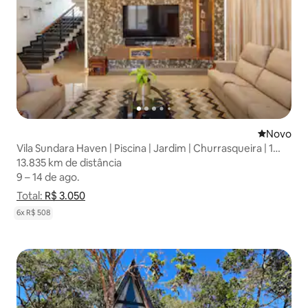
Novo lugar
Novo
Vila Sundara Haven | Piscina | Jardim | Churrasqueira | 1
hora de E-City HSR
13.835 km de distância
13.835 km de distância
9 – 14 de ago.
9 – 14 de ago.
Total:
Total: R$ 3.050
R$ 3.050
Mostrar detalhamento de preço
6x R$ 508