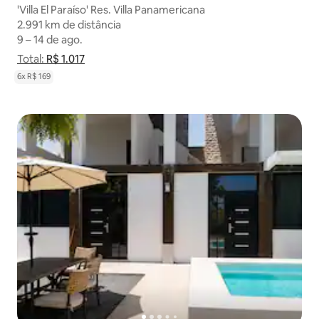
'Villa El Paraíso' Res. Villa Panamericana
2.991 km de distância
2.991 km de distância
9 – 14 de ago.
9 – 14 de ago.
Total:
Total: R$ 1.017
R$ 1.017
Mostrar detalhamento de preço
6x R$ 169