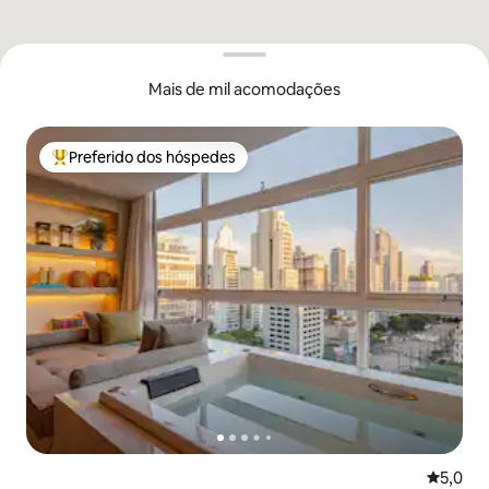
Mais de mil acomodações
Preferido dos hóspedes
Entre os melhores preferidos dos hóspedes
5,0 de u
5,0