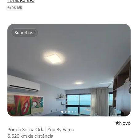
Total:
Total: R$ 993
R$ 993
Mostrar detalhamento de preço
6x R$ 165
Superhost
Superhost
Novo lugar
Novo
Pôr do Sol na Orla | You By Fama
6.620 km de distância
6.620 km de distância