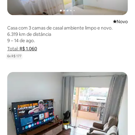
Novo lugar
Novo
Casa com 3 camas de casal ambiente limpo e novo.
6.319 km de distância
6.319 km de distância
9 – 14 de ago.
9 – 14 de ago.
Total:
Total: R$ 1.060
R$ 1.060
Mostrar detalhamento de preço
6x R$ 177