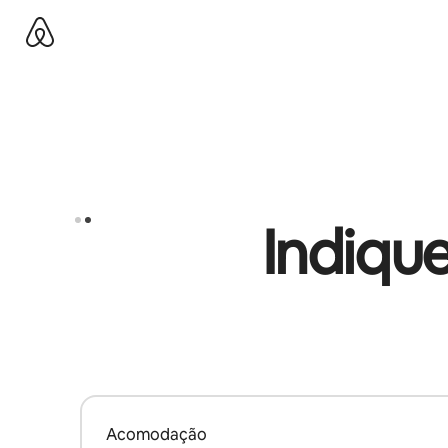
Pular
para
o
conteúdo
Indique
Acomodação