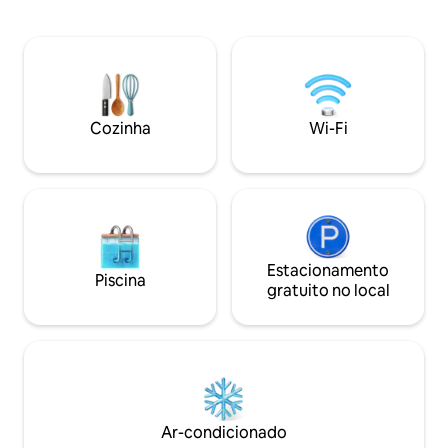
abastecida com fogão a gás, air fryer e
roupões de banho 
todos os utensílios de cozinha. Keurig,
traseiro, lareira, 
café e chá fornecidos. Entrada com
para a cidade. Mis
fechadura inteligente, varanda privativa
bourbon completo
coberta, máquina de lavar/secar com
fazer seus coqueté
detergente e itens extras atenciosos
Central do centro 
disponíveis em todo o espaço. Perfeita
da arena Rupp e 3
Cozinha
Wi-Fi
para dias de jogos, Keeneland ou uma
campus do Reino Unido! Para 
viagem a Lexington. Identificação do
em vídeo, visite a 
local:11032400-1
link!
Estacionamento
Piscina
gratuito no local
Ar-condicionado