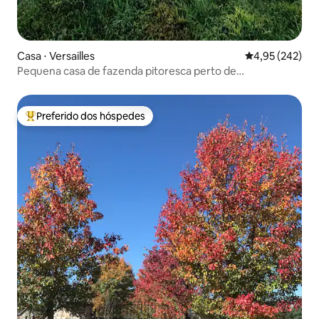
Casa ⋅ Versailles
4,95 de uma av
4,95 (242)
Pequena casa de fazenda pitoresca perto de
Keeneland/cavalos
Preferido dos hóspedes
Entre os melhores preferidos dos hóspedes