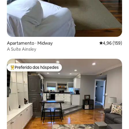
Apartamento ⋅ Midway
4,96 de uma av
4,96 (159)
A Suíte Ainsley
Preferido dos hóspedes
Entre os melhores preferidos dos hóspedes