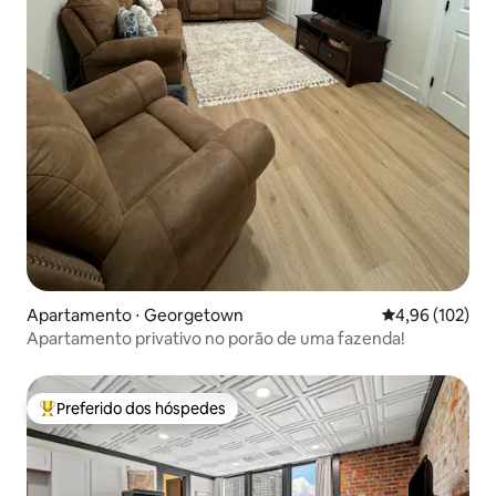
Apartamento ⋅ Georgetown
4,96 de uma av
4,96 (102)
Apartamento privativo no porão de uma fazenda!
Preferido dos hóspedes
Entre os melhores preferidos dos hóspedes