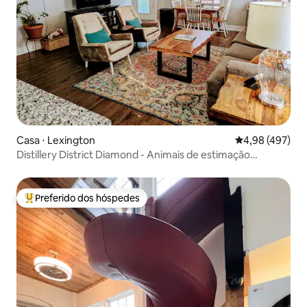
Casa ⋅ Lexington
4,98 de uma av
4,98 (497)
Distillery District Diamond - Animais de estimação
permitidos
Preferido dos hóspedes
Entre os melhores preferidos dos hóspedes