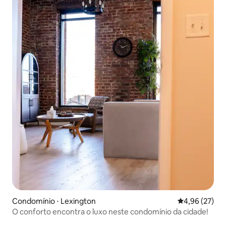
Condomínio ⋅ Lexington
4,96 de uma a
4,96 (27)
O conforto encontra o luxo neste condomínio da cidade!