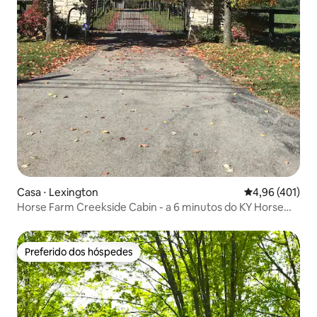
Casa ⋅ Lexington
4,96 de uma av
4,96 (401)
Horse Farm Creekside Cabin - a 6 minutos do KY Horse
Park
Preferido dos hóspedes
Preferido dos hóspedes