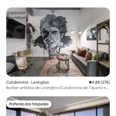
Superhost
Superhost
Condomínio ⋅ Lexington
4,88 de uma ava
4,88 (276)
Bunker artístico de Lexington/Condomínio de 1 quarto no
centro da cidade
Preferido dos hóspedes
Preferido dos hóspedes