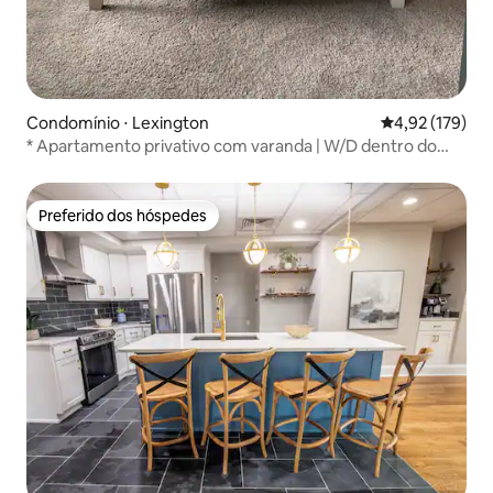
Condomínio ⋅ Lexington
4,92 de uma av
4,92 (179)
* Apartamento privativo com varanda | W/D dentro do
apt*
Preferido dos hóspedes
Preferido dos hóspedes