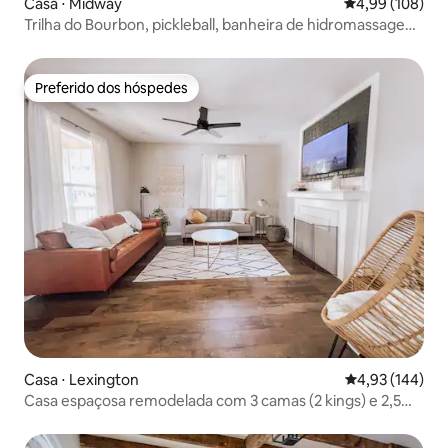
Casa ⋅ Midway
4,99 de uma av
4,99 (108)
Trilha do Bourbon, pickleball, banheira de hidromassagem
e minigolfe
Preferido dos hóspedes
Preferido dos hóspedes
Casa ⋅ Lexington
4,93 de uma av
4,93 (144)
Casa espaçosa remodelada com 3 camas (2 kings) e 2,5
banheiros