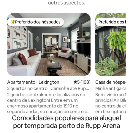
outros aspectos.
Preferido dos hóspedes
Preferido dos hó
Entre os melhores preferidos dos hóspedes
Preferido dos hó
Apartamento ⋅ Lexington
5 de uma avaliação média de 
5 (108)
Casa de hóspedes 
on
2 quartos no centro | Caminhe até Rupp ·
Minha antiga casa
Varanda · Estacionamento
melhor estadia no
2 quartos centralmente localizados no
Bem-vindo ao My 
centro de Lexington! Entre em um
principal Air B&B
charmoso apartamento de 1910 no
no centro da cidade. O melhor A
segundo andar, no coração do centro da
em Lexington par
Comodidades populares para aluguel
cidade — caminhe até a Rupp Arena, a
romântica ou relaxante
Lexington Opera House, restaurantes e
detalhe ou comod
por temporada perto de Rupp Arena
a vida noturna. Cozinha totalmente
banheira de hidro