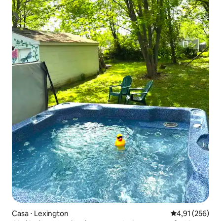
Casa ⋅ Lexington
4,91 de uma av
4,91 (256)