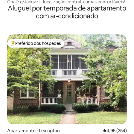
Chalé c/Jacuzzi - localização central, camas confortáveis!
Aluguel por temporada de apartamento
com ar-condicionado
Preferido dos hóspedes
Entre os melhores preferidos dos hóspedes
Apartamento ⋅ Lexington
4,95 de uma av
4,95 (254)