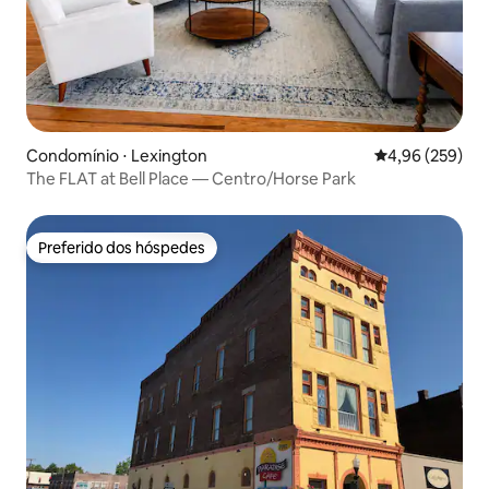
Condomínio ⋅ Lexington
4,96 de uma ava
4,96 (259)
The FLAT at Bell Place — Centro/Horse Park
Preferido dos hóspedes
Preferido dos hóspedes