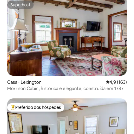
Superhost
Superhost
Casa ⋅ Lexington
4,9 de uma av
4,9 (163)
Morrison Cabin, histórica e elegante, construída em 1787
Preferido dos hóspedes
Entre os melhores preferidos dos hóspedes