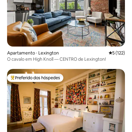
Apartamento ⋅ Lexington
5 de uma av
5 (122)
O cavalo em High Knoll — CENTRO de Lexington!
Preferido dos hóspedes
Entre os melhores preferidos dos hóspedes