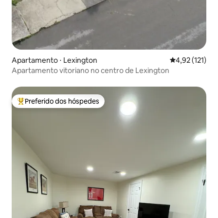
Apartamento ⋅ Lexington
4,92 de uma av
4,92 (121)
Apartamento vitoriano no centro de Lexington
Preferido dos hóspedes
Entre os melhores preferidos dos hóspedes