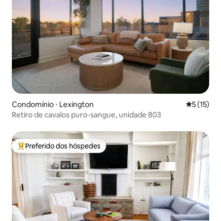
Condomínio ⋅ Lexington
5 de uma a
5 (15)
Retiro de cavalos puro-sangue, unidade 803
Preferido dos hóspedes
Entre os melhores preferidos dos hóspedes