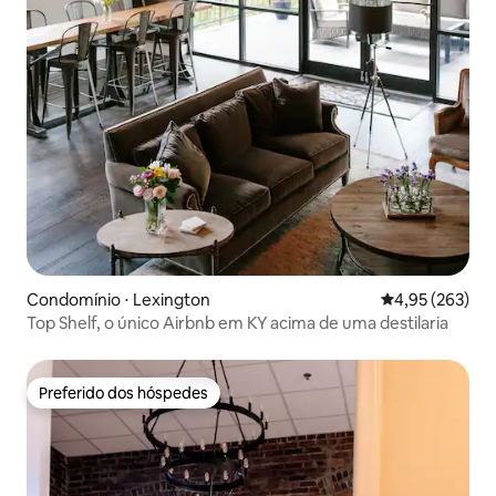
Condomínio ⋅ Lexington
4,95 de uma av
4,95 (263)
Top Shelf, o único Airbnb em KY acima de uma destilaria
Preferido dos hóspedes
Preferido dos hóspedes