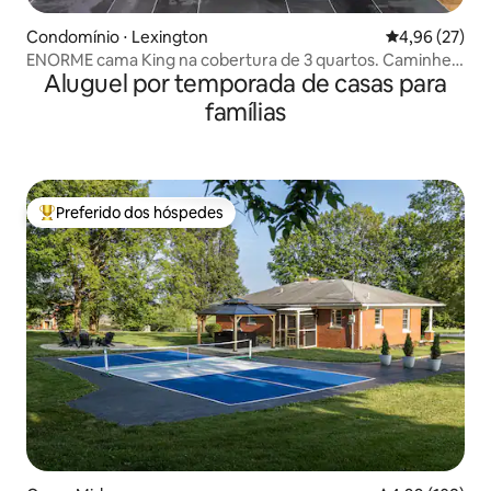
Condomínio ⋅ Lexington
4,96 de uma a
4,96 (27)
ENORME cama King na cobertura de 3 quartos. Caminhe
Aluguel por temporada de casas para
até o elevador RUPP
famílias
Preferido dos hóspedes
Entre os melhores preferidos dos hóspedes