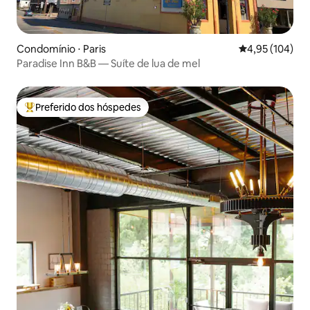
Condomínio ⋅ Paris
4,95 de uma av
4,95 (104)
Paradise Inn B&B — Suíte de lua de mel
Preferido dos hóspedes
Entre os melhores preferidos dos hóspedes