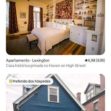
Apartamento ⋅ Lexington
4,98 de uma ava
4,98 (639)
Casa histórica privada no Haven on High Street
Preferido dos hóspedes
Entre os melhores preferidos dos hóspedes