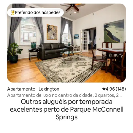
Preferido dos hóspedes
Entre os melhores preferidos dos hóspedes
Apartamento ⋅ Lexington
4,96 de uma av
4,96 (148)
Apartamento de luxo no centro da cidade, 2 quartos, 2
Outros aluguéis por temporada
banheiros
excelentes perto de Parque McConnell
Springs