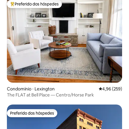
Preferido dos hóspedes
Entre os melhores preferidos dos hóspedes
Condomínio ⋅ Lexington
4,96 de uma ava
4,96 (259)
The FLAT at Bell Place — Centro/Horse Park
Preferido dos hóspedes
Preferido dos hóspedes