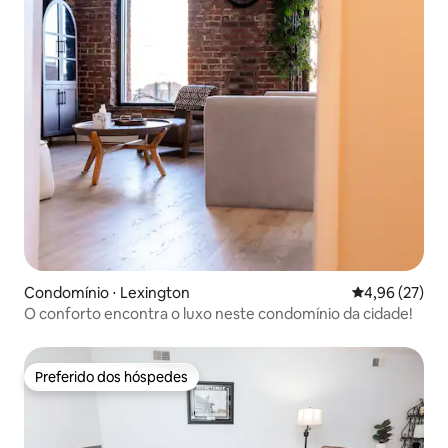
Condomínio ⋅ Lexington
4,96 de uma a
4,96 (27)
O conforto encontra o luxo neste condomínio da cidade!
Preferido dos hóspedes
Preferido dos hóspedes