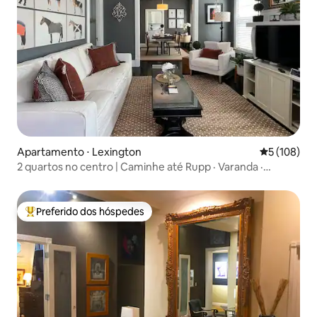
Apartamento ⋅ Lexington
5 de uma av
5 (108)
2 quartos no centro | Caminhe até Rupp · Varanda ·
Estacionamento
Preferido dos hóspedes
Entre os melhores preferidos dos hóspedes