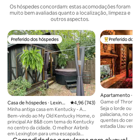
Os hóspedes concordam: estas acomodações foram
muito bem avaliadas quanto a localização, limpeza e
outros aspectos.
Preferido dos hóspedes
Preferido dos 
Preferido dos hóspedes
Entre os melhore
Apartamento ⋅ Le
Game of Thrones 
Casa de hóspedes ⋅ Lexingt
4,96 de uma avaliação média de 
4,96 (743)
Seja o lorde ou a 
on
Minha antiga casa em Kentucky - A
palaciana, no cen
melhor estadia no centro de LEX!
Bem-vindo ao My Old Kentucky Home, o
quentes do centro
principal Air B&B com tema do Kentucky
estadia Uau vem c
no centro da cidade. O melhor Airbnb
reais inspiradas na
em Lexington para uma escapada
favorita. • Cama de madeira king-size
romântica ou relaxante! Nenhum