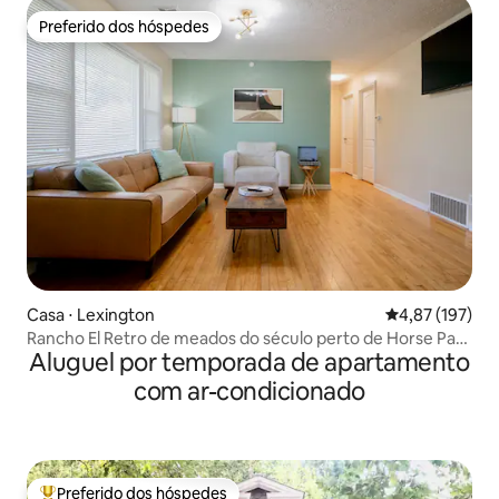
Preferido dos hóspedes
Preferido dos hóspedes
Casa ⋅ Lexington
4,87 de uma av
4,87 (197)
Rancho El Retro de meados do século perto de Horse Park
Aluguel por temporada de apartamento
e Rupp
com ar-condicionado
Preferido dos hóspedes