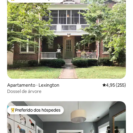
Entre os melhores preferidos dos hóspedes
Apartamento ⋅ Lexington
4,95 de uma av
4,95 (255)
Dossel de árvore
Preferido dos hóspedes
Entre os melhores preferidos dos hóspedes