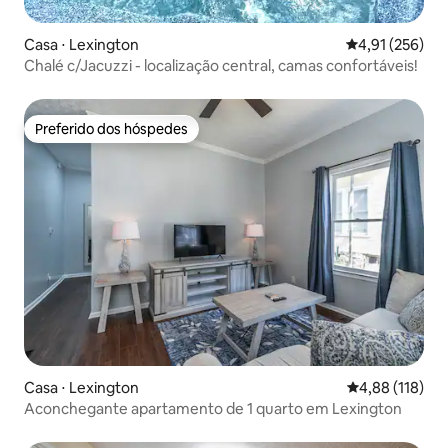
Casa ⋅ Lexington
4,91 de uma av
4,91 (256)
Chalé c/Jacuzzi - localização central, camas confortáveis!
Preferido dos hóspedes
Preferido dos hóspedes
Casa ⋅ Lexington
4,88 de uma av
4,88 (118)
Aconchegante apartamento de 1 quarto em Lexington