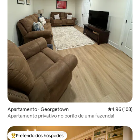
Apartamento ⋅ Georgetown
4,96 de uma av
4,96 (103)
Apartamento privativo no porão de uma fazenda!
Preferido dos hóspedes
Entre os melhores preferidos dos hóspedes