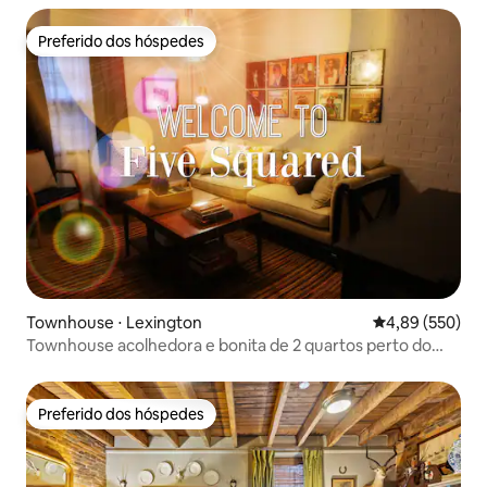
Preferido dos hóspedes
Preferido dos hóspedes
Townhouse ⋅ Lexington
4,89 de uma ava
4,89 (550)
Townhouse acolhedora e bonita de 2 quartos perto do
centro da cidade, negócios
Preferido dos hóspedes
Preferido dos hóspedes