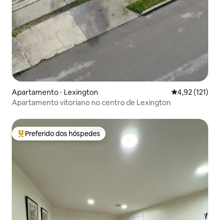
Apartamento ⋅ Lexington
4,92 de uma av
4,92 (121)
Apartamento vitoriano no centro de Lexington
Preferido dos hóspedes
Entre os melhores preferidos dos hóspedes