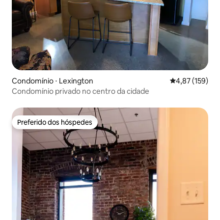
Condomínio ⋅ Lexington
4,87 de uma av
4,87 (159)
Condomínio privado no centro da cidade
Preferido dos hóspedes
Preferido dos hóspedes