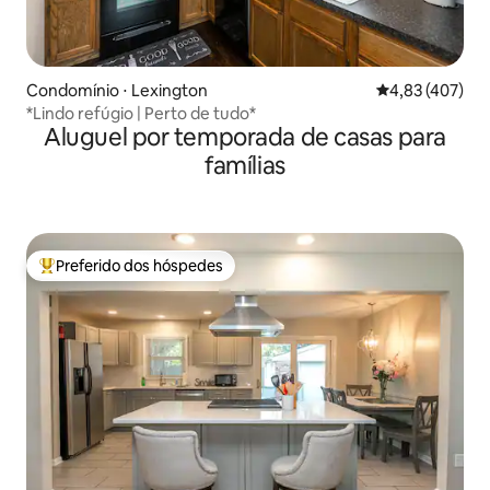
Condomínio ⋅ Lexington
4,83 de uma av
4,83 (407)
*Lindo refúgio | Perto de tudo*
Aluguel por temporada de casas para
famílias
Preferido dos hóspedes
Entre os melhores preferidos dos hóspedes