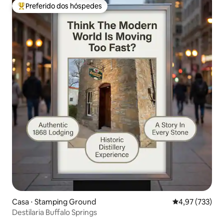
Preferido dos hóspedes
Entre os melhores preferidos dos hóspedes
Casa ⋅ Stamping Ground
4,97 de uma av
4,97 (733)
Destilaria Buffalo Springs