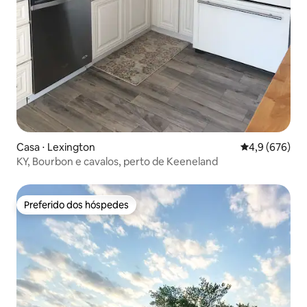
Casa ⋅ Lexington
4,9 de uma av
4,9 (676)
KY, Bourbon e cavalos, perto de Keeneland
Preferido dos hóspedes
Preferido dos hóspedes