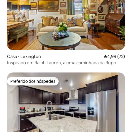
Casa ⋅ Lexington
4,99 de uma a
4,99 (72)
Inspirado em Ralph Lauren, a uma caminhada da Rupp
Arena, com estacionamento
Preferido dos hóspedes
Preferido dos hóspedes