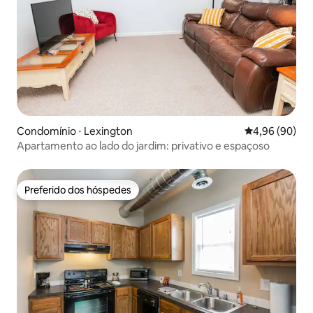
Condomínio ⋅ Lexington
4,96 de uma av
4,96 (90)
Apartamento ao lado do jardim: privativo e espaçoso
Preferido dos hóspedes
Preferido dos hóspedes