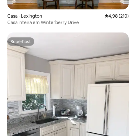
Casa ⋅ Lexington
4,98 de uma av
4,98 (210)
Casa inteira em Winterberry Drive
Superhost
Superhost