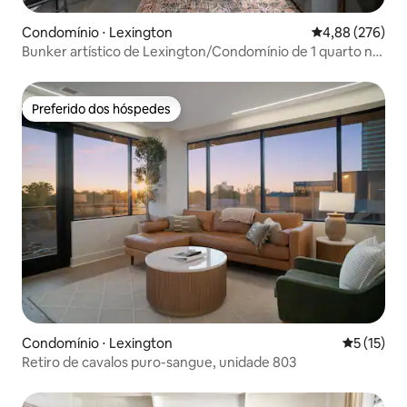
Condomínio ⋅ Lexington
4,88 de uma ava
4,88 (276)
Bunker artístico de Lexington/Condomínio de 1 quarto no
centro da cidade
Preferido dos hóspedes
Preferido dos hóspedes
Condomínio ⋅ Lexington
5 de uma a
5 (15)
Retiro de cavalos puro-sangue, unidade 803