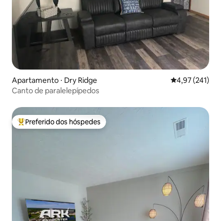
Apartamento ⋅ Dry Ridge
4,97 de uma av
4,97 (241)
Canto de paralelepípedos
Preferido dos hóspedes
Entre os melhores preferidos dos hóspedes