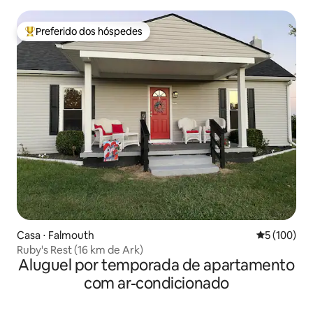
Preferido dos hóspedes
Entre os melhores preferidos dos hóspedes
Casa ⋅ Falmouth
5 de uma av
5 (100)
Ruby's Rest (16 km de Ark)
Aluguel por temporada de apartamento
com ar-condicionado