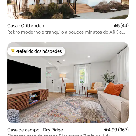
Casa ⋅ Crittenden
5 de uma a
5 (44)
Retiro moderno e tranquilo a poucos minutos do ARK e
NKy
Preferido dos hóspedes
Entre os melhores preferidos dos hóspedes
Casa de campo ⋅ Dry Ridge
4,99 de uma ava
4,99 (367)