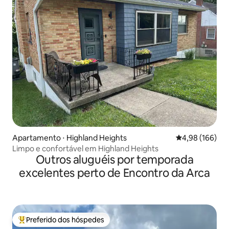
Apartamento ⋅ Highland Heights
4,98 de uma av
4,98 (166)
Limpo e confortável em Highland Heights
Outros aluguéis por temporada
excelentes perto de Encontro da Arca
Preferido dos hóspedes
Entre os melhores preferidos dos hóspedes