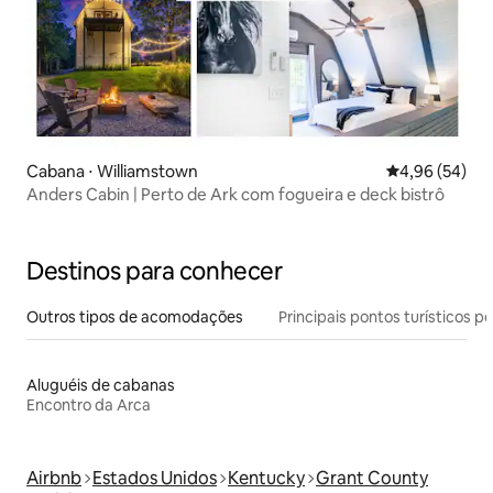
Cabana ⋅ Williamstown
4,96 de uma a
4,96 (54)
Anders Cabin | Perto de Ark com fogueira e deck bistrô
Destinos para conhecer
Outros tipos de acomodações
Principais pontos turísticos po
Aluguéis de cabanas
Encontro da Arca
Airbnb
Estados Unidos
Kentucky
Grant County