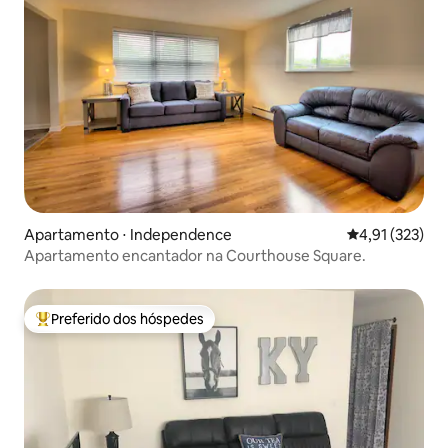
Apartamento ⋅ Independence
4,91 de uma av
4,91 (323)
Apartamento encantador na Courthouse Square.
Preferido dos hóspedes
Entre os melhores preferidos dos hóspedes