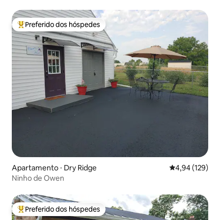
Preferido dos hóspedes
Entre os melhores preferidos dos hóspedes
Apartamento ⋅ Dry Ridge
4,94 de uma av
4,94 (129)
Ninho de Owen
Preferido dos hóspedes
Entre os melhores preferidos dos hóspedes