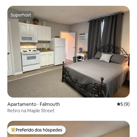
Superhost
Superhost
Apartamento ⋅ Falmouth
5 de uma 
5 (9)
Retiro na Maple Street
Preferido dos hóspedes
Entre os melhores preferidos dos hóspedes