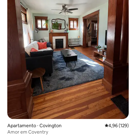
Apartamento ⋅ Covington
4,96 de uma av
4,96 (129)
Amor em Coventry