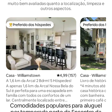
muito bem avaliadas quanto a localização, limpeza e
outros aspectos.
Preferido dos hóspedes
Preferido dos hó
Entre os melhores preferidos dos hóspedes
Preferido dos hó
Casa ⋅ Williamstown
4,99 de uma avaliação média de 
4,99 (157)
Casa ⋅ Williamsto
A 1,6 km da Arca! 2 Bdrm! 5 Hóspedes!
Livro de histórias 
convidativo!
A apenas 1,6 km da Arca! Nossa Bela do
*4 minutos até a 
Sul é perfeita para uma escapadela em
casa histórica de 
família com todos os confortos de um
com banheira. Pão
lar. Centralmente localizado entre
primeiro café da
Comodidades populares para aluguel
Cincinnati e Lexington, é o local ideal
Familiar de Quali
para planejar uma viagem de um dia em
os hotéis não pod