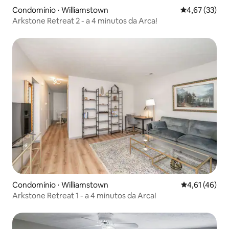
Condomínio ⋅ Williamstown
4,67 de uma a
4,67 (33)
Arkstone Retreat 2 - a 4 minutos da Arca!
Condomínio ⋅ Williamstown
4,61 de uma a
4,61 (46)
Arkstone Retreat 1 - a 4 minutos da Arca!