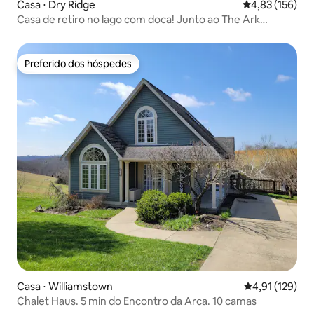
Casa ⋅ Dry Ridge
4,83 de uma av
4,83 (156)
Casa de retiro no lago com doca! Junto ao The Ark
Encounter
Preferido dos hóspedes
Preferido dos hóspedes
Casa ⋅ Williamstown
4,91 de uma av
4,91 (129)
Chalet Haus. 5 min do Encontro da Arca. 10 camas