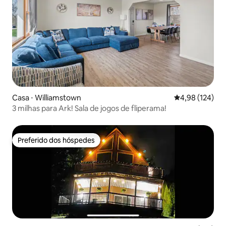
Casa ⋅ Williamstown
4,98 de uma av
4,98 (124)
3 milhas para Ark! Sala de jogos de fliperama!
Preferido dos hóspedes
Preferido dos hóspedes