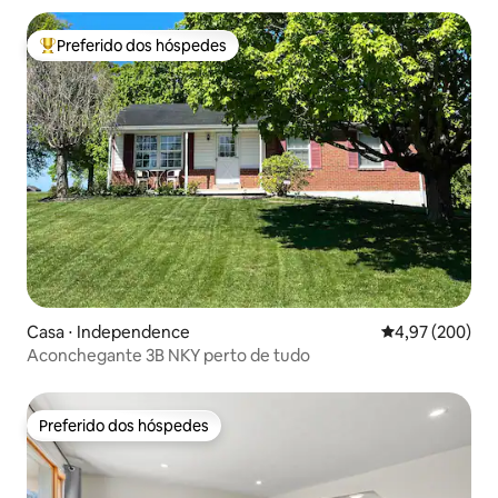
Preferido dos hóspedes
Entre os melhores preferidos dos hóspedes
Casa ⋅ Independence
4,97 de uma ava
4,97 (200)
Aconchegante 3B NKY perto de tudo
Preferido dos hóspedes
Preferido dos hóspedes