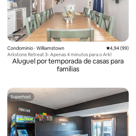
Condomínio ⋅ Williamstown
4,94 de uma av
4,94 (99)
Arkstone Retreat 3- Apenas 4 minutos para o Ark!
Aluguel por temporada de casas para
famílias
Superhost
Superhost