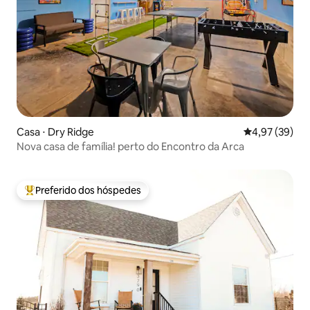
Casa ⋅ Dry Ridge
4,97 de uma a
4,97 (39)
Nova casa de família! perto do Encontro da Arca
Preferido dos hóspedes
Entre os melhores preferidos dos hóspedes