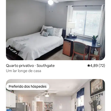
Quarto privativo ⋅ Southgate
4,89 de uma a
4,89 (72)
Um lar longe de casa
Preferido dos hóspedes
Preferido dos hóspedes