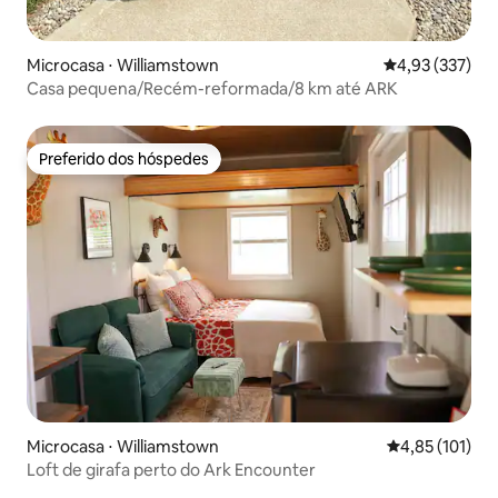
Microcasa ⋅ Williamstown
4,93 de uma av
4,93 (337)
Casa pequena/Recém-reformada/8 km até ARK
Preferido dos hóspedes
Preferido dos hóspedes
Microcasa ⋅ Williamstown
4,85 de uma av
4,85 (101)
Loft de girafa perto do Ark Encounter