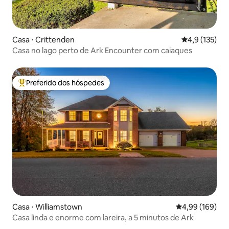
Casa ⋅ Crittenden
4,9 de uma av
4,9 (135)
Casa no lago perto de Ark Encounter com caiaques
Preferido dos hóspedes
Entre os melhores preferidos dos hóspedes
Casa ⋅ Williamstown
4,99 de uma av
4,99 (169)
Casa linda e enorme com lareira, a 5 minutos de Ark