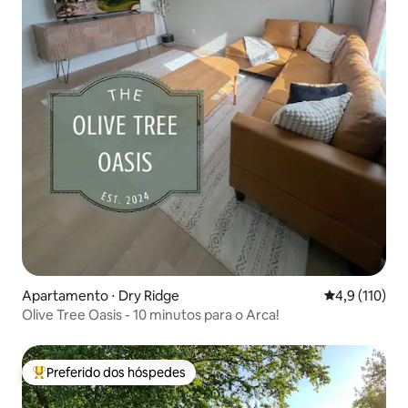
Apartamento ⋅ Dry Ridge
4,9 de uma av
4,9 (110)
Olive Tree Oasis - 10 minutos para o Arca!
Preferido dos hóspedes
Entre os melhores preferidos dos hóspedes