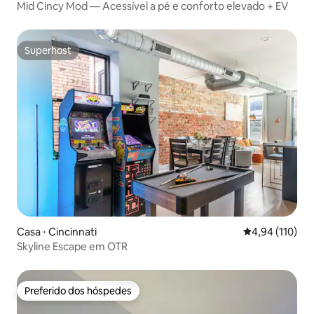
Mid Cincy Mod — Acessível a pé e conforto elevado + EV
Superhost
Superhost
Casa ⋅ Cincinnati
4,94 de uma av
4,94 (110)
Skyline Escape em OTR
Preferido dos hóspedes
Preferido dos hóspedes