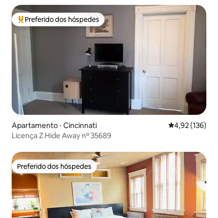
Preferido dos hóspedes
Entre os melhores preferidos dos hóspedes
Apartamento ⋅ Cincinnati
4,92 de uma av
4,92 (136)
Licença Z Hide Away nº 35689
Preferido dos hóspedes
Preferido dos hóspedes