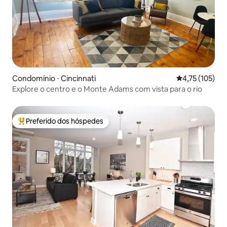
Condomínio ⋅ Cincinnati
4,75 de uma av
4,75 (105)
Explore o centro e o Monte Adams com vista para o rio
Preferido dos hóspedes
Entre os melhores preferidos dos hóspedes