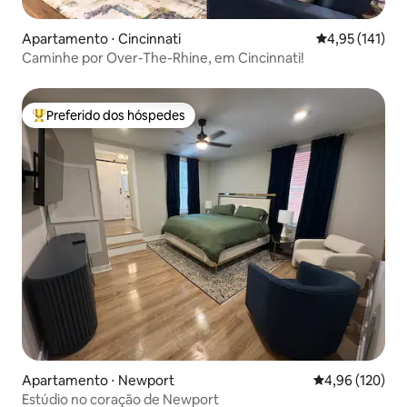
Apartamento ⋅ Cincinnati
4,95 de uma av
4,95 (141)
Caminhe por Over-The-Rhine, em Cincinnati!
Preferido dos hóspedes
Entre os melhores preferidos dos hóspedes
Apartamento ⋅ Newport
4,96 de uma av
4,96 (120)
Estúdio no coração de Newport