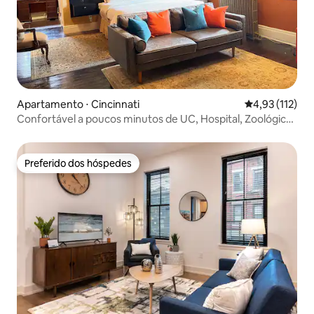
Apartamento ⋅ Cincinnati
4,93 de uma av
4,93 (112)
Confortável a poucos minutos de UC, Hospital, Zoológico,
DT e OTR
Preferido dos hóspedes
Preferido dos hóspedes