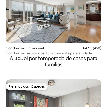
Condomínio ⋅ Cincinnati
4,93 de uma av
4,93 (450)
Condomínio estilo cobertura com vista para a cidade
Aluguel por temporada de casas para
famílias
Preferido dos hóspedes
Preferido dos hóspedes