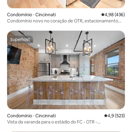
Condomínio ⋅ Cincinnati
4,98 de uma av
4,98 (436)
Condomínio novo no coração de OTR, estacionamento
incluído!
Superhost
Superhost
Condomínio ⋅ Cincinnati
4,9 de uma av
4,9 (523)
Vista da varanda para o estádio do FC - OTR -
Estacionamento gratuito