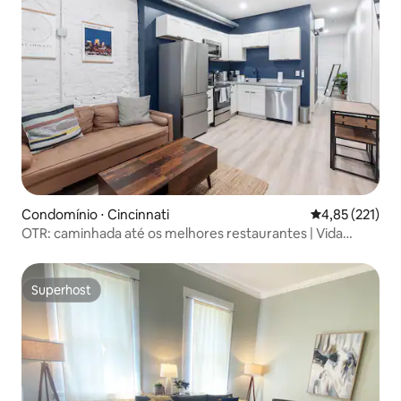
Condomínio ⋅ Cincinnati
4,85 de uma av
4,85 (221)
OTR: caminhada até os melhores restaurantes | Vida
urbana
Superhost
Superhost