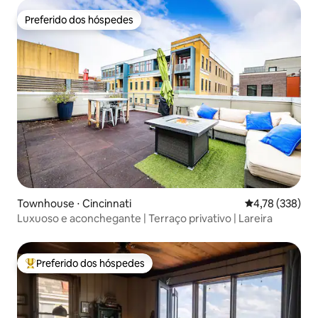
Preferido dos hóspedes
Preferido dos hóspedes
Townhouse ⋅ Cincinnati
4,78 de uma av
4,78 (338)
Luxuoso e aconchegante | Terraço privativo | Lareira
Preferido dos hóspedes
Entre os melhores preferidos dos hóspedes