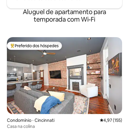
Aluguel de apartamento para
temporada com Wi-Fi
Preferido dos hóspedes
Entre os melhores preferidos dos hóspedes
Condomínio ⋅ Cincinnati
4,97 de uma av
4,97 (155)
Casa na colina