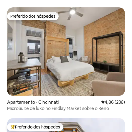
Preferido dos hóspedes
Preferido dos hóspedes
Apartamento ⋅ Cincinnati
4,86 de uma ava
4,86 (236)
MicroSuite de luxo no Findlay Market sobre o Reno
Preferido dos hóspedes
Entre os melhores preferidos dos hóspedes