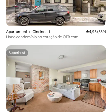
Apartamento ⋅ Cincinnati
4,95 de uma av
4,95 (559)
Lindo condomínio no coração de OTR com
estacionamento
Superhost
Superhost