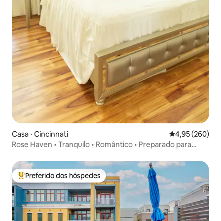
Casa ⋅ Cincinnati
4,95 de uma ava
4,95 (260)
Rose Haven • Tranquilo • Romântico • Preparado para
famílias
Preferido dos hóspedes
Entre os melhores preferidos dos hóspedes