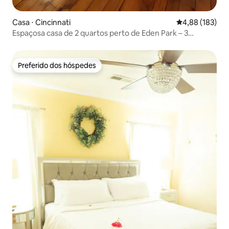
Casa ⋅ Cincinnati
4,88 de uma av
4,88 (183)
Espaçosa casa de 2 quartos perto de Eden Park – 3
minutos a pé
Preferido dos hóspedes
Preferido dos hóspedes