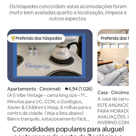
Os hóspedes concordam: estas acomodações foram
muito bem avaliadas quanto a localização, limpeza e
outros aspectos.
Preferido dos hóspedes
Preferido dos hó
Entre os melhores preferidos dos hóspedes
Preferido dos hó
Apartamento ⋅ Cincinnati
4,94 de uma avaliação média de 5,
4,94 (1.026)
Casa ⋅ Cincinnati
(A1) Vibe Vintage • cama king size • 1º
A casa da carrua
andar
Minutos para UC, CCM, o Zoológico,
ESTE ANÚNCIO NÃ
Xavier & Children's Hosp, 6 milhas para o
PARA MORADORES
centro da cidade. (Veja a lista abaixo)
AVALIAÇÕES. DESFRUTE DE TARIFAS DE
Bairro tranquilo, estacionamento fácil,
INVERNO COM DE
Wi-Fi de alta velocidade, cozinha bem
Comodidades populares para aluguel
SEMANA Esta é a casa de carruagens de
equipada e uma varanda coberta.
uma casa recente