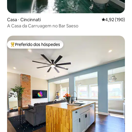
Casa ⋅ Cincinnati
4,92 de uma av
4,92 (190)
A Casa da Carruagem no Bar Saeso
Preferido dos hóspedes
Entre os melhores preferidos dos hóspedes