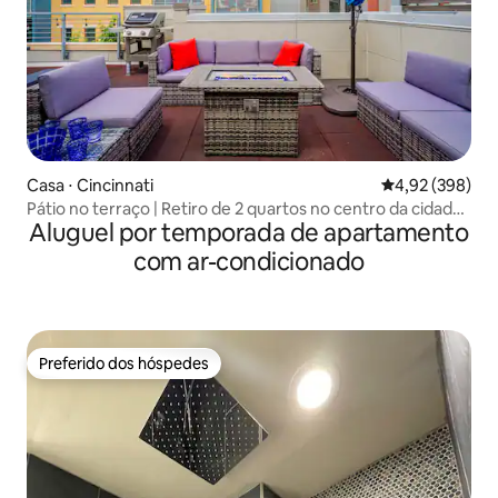
Casa ⋅ Cincinnati
4,92 de uma ava
4,92 (398)
Pátio no terraço | Retiro de 2 quartos no centro da cidade,
Aluguel por temporada de apartamento
fácil de fazer tudo a pé
com ar-condicionado
Preferido dos hóspedes
Preferido dos hóspedes