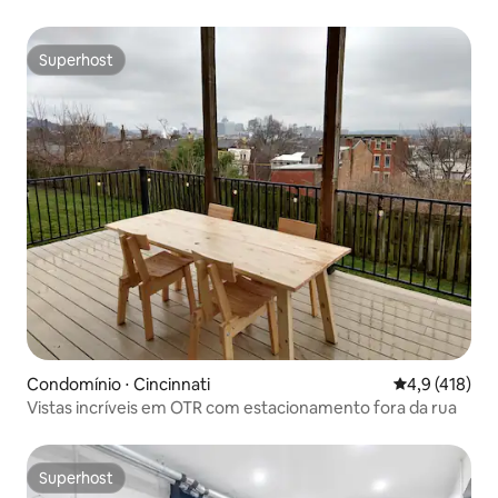
Superhost
Superhost
Condomínio ⋅ Cincinnati
4,9 de uma av
4,9 (418)
Vistas incríveis em OTR com estacionamento fora da rua
Superhost
Superhost