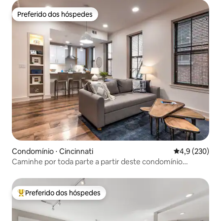
Preferido dos hóspedes
Preferido dos hóspedes
Condomínio ⋅ Cincinnati
4,9 de uma av
4,9 (230)
Caminhe por toda parte a partir deste condomínio
recém-reformado
Preferido dos hóspedes
Entre os melhores preferidos dos hóspedes