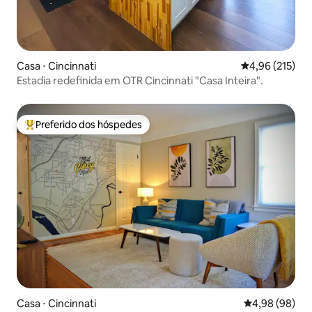
Casa ⋅ Cincinnati
4,96 de uma av
4,96 (215)
Estadia redefinida em OTR Cincinnati "Casa Inteira".
Preferido dos hóspedes
Entre os melhores preferidos dos hóspedes
Casa ⋅ Cincinnati
4,98 de uma av
4,98 (98)