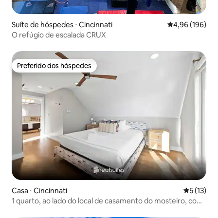
Suíte de hóspedes ⋅ Cincinnati
4,96 de uma av
4,96 (196)
O refúgio de escalada CRUX
Preferido dos hóspedes
Preferido dos hóspedes
Casa ⋅ Cincinnati
5 de uma a
5 (13)
1 quarto, ao lado do local de casamento do mosteiro, com
banheira