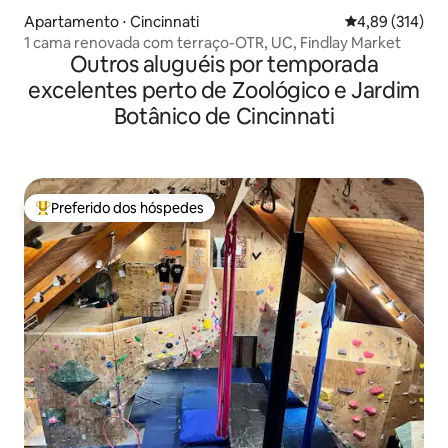
Apartamento ⋅ Cincinnati
4,89 de uma av
4,89 (314)
1 cama renovada com terraço-OTR, UC, Findlay Market
Outros aluguéis por temporada
excelentes perto de Zoológico e Jardim
Botânico de Cincinnati
Preferido dos hóspedes
Entre os melhores preferidos dos hóspedes