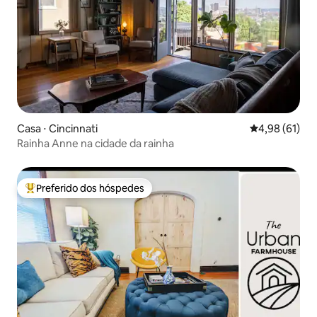
Casa ⋅ Cincinnati
4,98 de uma a
4,98 (61)
Rainha Anne na cidade da rainha
Preferido dos hóspedes
Entre os melhores preferidos dos hóspedes