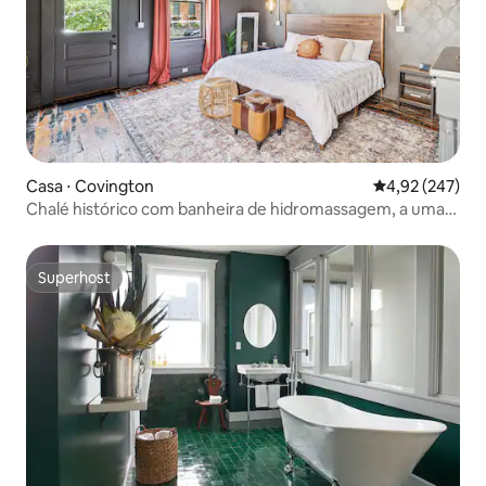
Casa ⋅ Covington
4,92 de uma av
4,92 (247)
Chalé histórico com banheira de hidromassagem, a uma
curta caminhada da MainStrasse
Superhost
Superhost