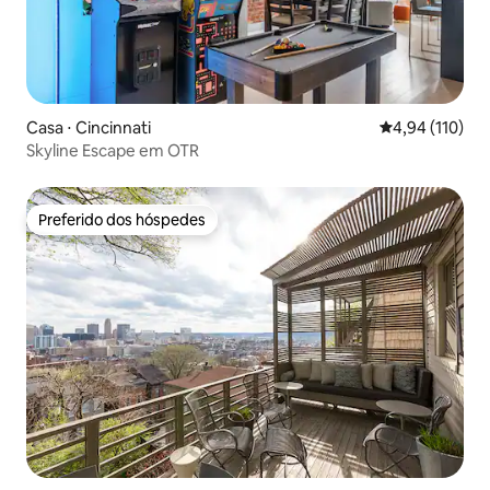
Casa ⋅ Cincinnati
4,94 de uma av
4,94 (110)
Skyline Escape em OTR
Preferido dos hóspedes
Preferido dos hóspedes