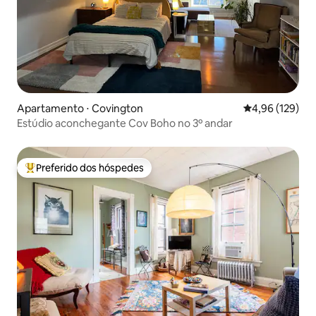
Apartamento ⋅ Covington
4,96 de uma av
4,96 (129)
Estúdio aconchegante Cov Boho no 3º andar
Preferido dos hóspedes
Entre os melhores preferidos dos hóspedes