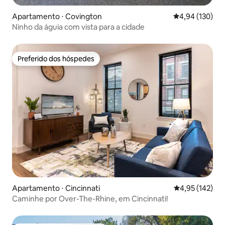
Apartamento ⋅ Covington
4,94 de uma av
4,94 (130)
Ninho da águia com vista para a cidade
Preferido dos hóspedes
Preferido dos hóspedes
Apartamento ⋅ Cincinnati
4,95 de uma av
4,95 (142)
Caminhe por Over-The-Rhine, em Cincinnati!