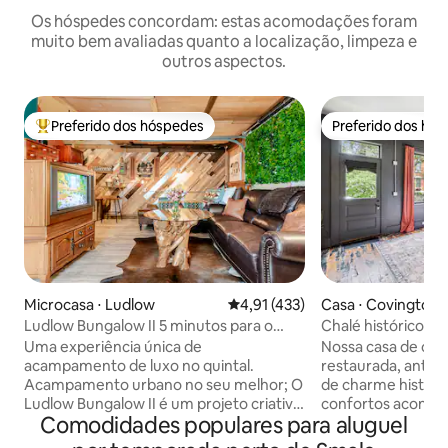
Os hóspedes concordam: estas acomodações foram
muito bem avaliadas quanto a localização, limpeza e
outros aspectos.
Preferido dos hóspedes
Preferido dos hó
Entre os melhores preferidos dos hóspedes
Preferido dos hó
Microcasa ⋅ Ludlow
4,91 de uma avaliação média de 
4,91 (433)
Casa ⋅ Covington
Ludlow Bungalow II 5 minutos para o
Chalé histórico c
centro da cidade, cvg
hidromassagem, a
Uma experiência única de
Nossa casa de ca
da MainStrasse
acampamento de luxo no quintal.
restaurada, anteri
Acampamento urbano no seu melhor; O
de charme históric
Ludlow Bungalow II é um projeto criativo
confortos aconche
Comodidades populares para aluguel
que reforma uma garagem destacada
banheira de hidr
para um apartamento estúdio acolhedor
semiprivativa de u