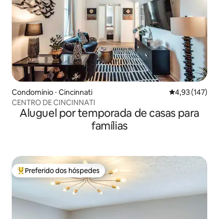
Condomínio ⋅ Cincinnati
4,93 de uma av
4,93 (147)
CENTRO DE CINCINNATI
Aluguel por temporada de casas para
famílias
Preferido dos hóspedes
Entre os melhores preferidos dos hóspedes