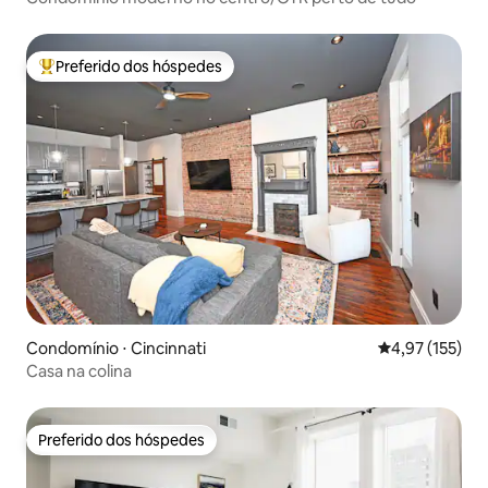
Preferido dos hóspedes
Entre os melhores preferidos dos hóspedes
Condomínio ⋅ Cincinnati
4,97 de uma av
4,97 (155)
Casa na colina
Preferido dos hóspedes
Preferido dos hóspedes