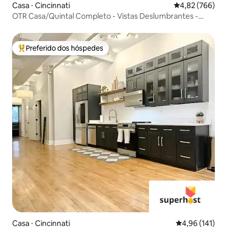
Casa ⋅ Cincinnati
4,82 de uma ava
4,82 (766)
OTR Casa/Quintal Completo - Vistas Deslumbrantes -
Estacionamento Gratuito
Preferido dos hóspedes
Entre os melhores preferidos dos hóspedes
Casa ⋅ Cincinnati
4,96 de uma av
4,96 (141)