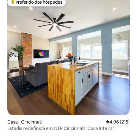
Preferido dos hóspedes
Entre os melhores preferidos dos hóspedes
Casa ⋅ Cincinnati
4,96 de uma av
4,96 (215)
Estadia redefinida em OTR Cincinnati "Casa Inteira".