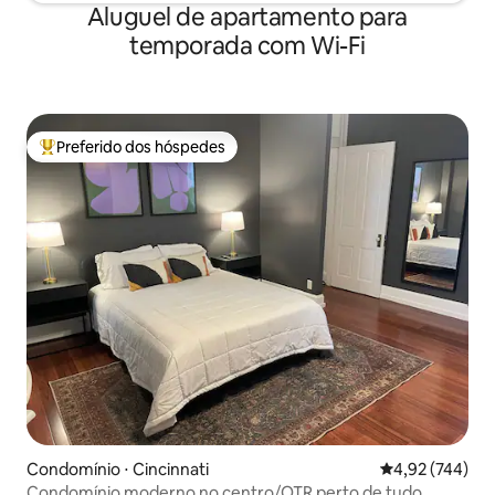
Aluguel de apartamento para
temporada com Wi-Fi
Preferido dos hóspedes
Entre os melhores preferidos dos hóspedes
Condomínio ⋅ Cincinnati
4,92 de uma av
4,92 (744)
Condomínio moderno no centro/OTR perto de tudo