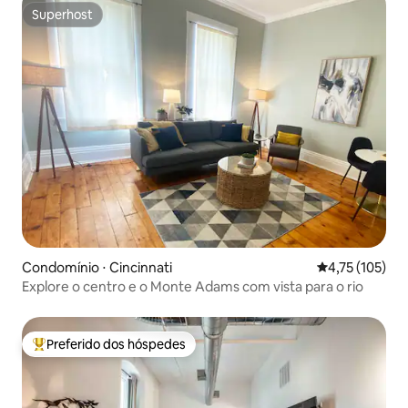
Superhost
Superhost
Condomínio ⋅ Cincinnati
4,75 de uma av
4,75 (105)
Explore o centro e o Monte Adams com vista para o rio
Preferido dos hóspedes
Entre os melhores preferidos dos hóspedes