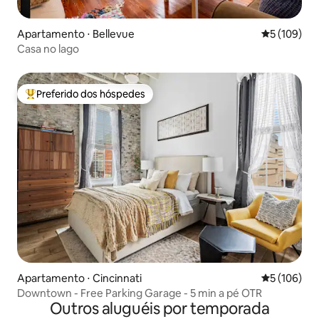
Apartamento ⋅ Bellevue
5 de uma av
5 (109)
Casa no lago
Preferido dos hóspedes
Entre os melhores preferidos dos hóspedes
Apartamento ⋅ Cincinnati
5 de uma av
5 (106)
Downtown - Free Parking Garage - 5 min a pé OTR
Outros aluguéis por temporada