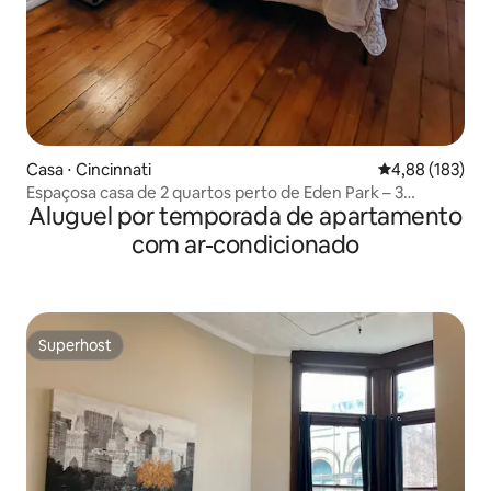
Casa ⋅ Cincinnati
4,88 de uma av
4,88 (183)
Espaçosa casa de 2 quartos perto de Eden Park – 3
Aluguel por temporada de apartamento
minutos a pé
com ar-condicionado
Superhost
Superhost