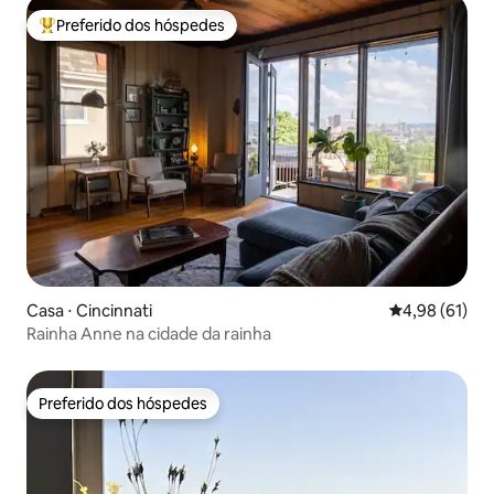
Preferido dos hóspedes
Entre os melhores preferidos dos hóspedes
Casa ⋅ Cincinnati
4,98 de uma a
4,98 (61)
Rainha Anne na cidade da rainha
Preferido dos hóspedes
Preferido dos hóspedes