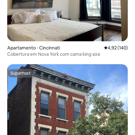
Apartamento ⋅ Cincinnati
4,92 de uma av
4,92 (140)
Cobertura em Nova York com cama king size
Superhost
Superhost