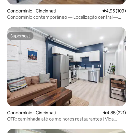
Condomínio ⋅ Cincinnati
4,95 de uma av
4,95 (109)
Condomínio contemporâneo — Localização central —
Estacionamento gratuito
Superhost
Superhost
Condomínio ⋅ Cincinnati
4,85 de uma av
4,85 (221)
OTR: caminhada até os melhores restaurantes | Vida
urbana