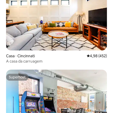
Casa ⋅ Cincinnati
4,98 de uma av
4,98 (452)
A casa da carruagem
Superhost
Superhost