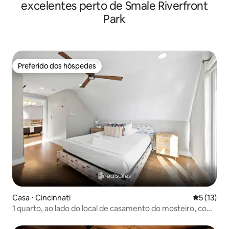
excelentes perto de Smale Riverfront
Park
Preferido dos hóspedes
Preferido dos hóspedes
Casa ⋅ Cincinnati
5 de uma a
5 (13)
1 quarto, ao lado do local de casamento do mosteiro, com
banheira