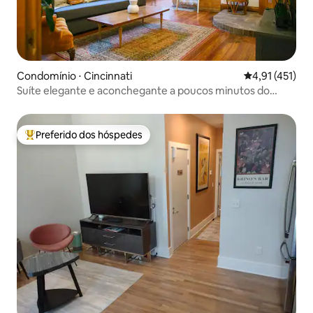
Condomínio ⋅ Cincinnati
4,91 de uma av
4,91 (451)
Suíte elegante e aconchegante a poucos minutos do
centro/OTR/UC!
Preferido dos hóspedes
Entre os melhores preferidos dos hóspedes