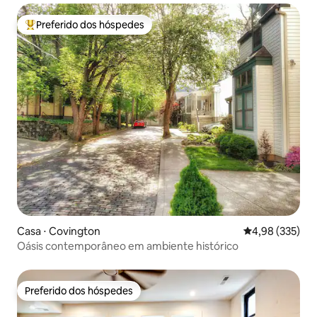
Preferido dos hóspedes
Entre os melhores preferidos dos hóspedes
Casa ⋅ Covington
4,98 de uma av
4,98 (335)
Oásis contemporâneo em ambiente histórico
Preferido dos hóspedes
Preferido dos hóspedes