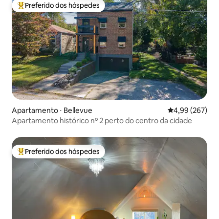
Preferido dos hóspedes
Entre os melhores preferidos dos hóspedes
Apartamento ⋅ Bellevue
4,99 de uma ava
4,99 (267)
Apartamento histórico nº 2 perto do centro da cidade
Preferido dos hóspedes
Entre os melhores preferidos dos hóspedes