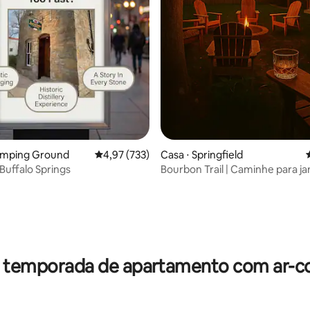
édia de 5, 144 avaliações
tamping Ground
4,97 de uma avaliação média de 5, 733 avalia
4,97 (733)
Casa ⋅ Springfield
 Buffalo Springs
Bourbon Trail | Caminhe para jan
Banheira de hidromassagem * 
r temporada de apartamento com ar-c