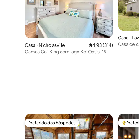
Casa ⋅ L
Casa de 
Casa ⋅ Nicholasville
4,93 de uma avaliação m
4,93 (314)
Camas Cali King com lago Koi Oasis. 15
min de LEX
Preferido dos hóspedes
Prefe
Preferido dos hóspedes
Entre os