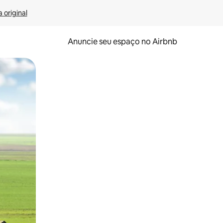
 original
Anuncie seu espaço no Airbnb
 deslizando o dedo na tela.