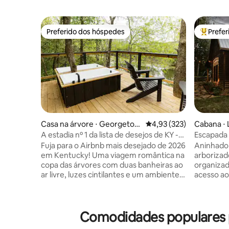
Preferido dos hóspedes
Prefe
Preferido dos hóspedes
Entre os
Casa na árvore ⋅ Georgetow
4,93 de uma avaliação m
4,93 (323)
Cabana ⋅
n
A estadia nº 1 da lista de desejos de KY -
Escapada
Casa na árvore e banheiras ao ar livre
aconchega
Fuja para o Airbnb mais desejado de 2026
Aninhado 
banheira
em Kentucky! Uma viagem romântica na
arborizad
copa das árvores com duas banheiras ao
organizad
ar livre, luzes cintilantes e um ambiente
acesso ao
tranquilo feito para se reconectar. A casa
natureza,
na árvore possui uma grande porta de
aproveite 
garagem de vidro deslizante, que
comodidad
oferece vistas deslumbrantes do pôr do
caminhada
Comodidades populares pa
sol. O destaque é, sem dúvida, as
do artista