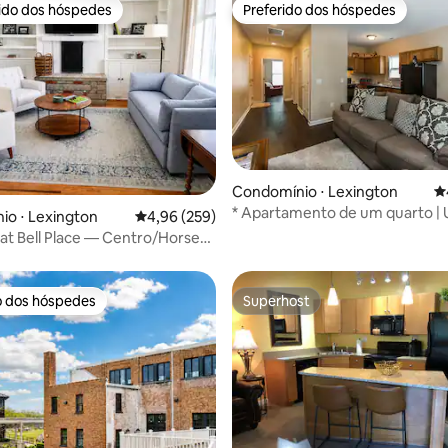
rido dos hóspedes
Preferido dos hóspedes
 melhores preferidos dos hóspedes
Preferido dos hóspedes
édia de 5, 276 avaliações
Condomínio ⋅ Lexington
4
* Apartamento de um quarto |
o ⋅ Lexington
4,96 de uma avaliação média de 5, 259 avalia
4,96 (259)
para o centro de Lex *
at Bell Place — Centro/Horse
o dos hóspedes
Superhost
o dos hóspedes
Superhost