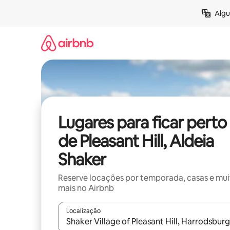
Pular
Algu
para
o
conteúdo
Lugares para ficar perto
de Pleasant Hill, Aldeia
Shaker
Reserve locações por temporada, casas e mu
mais no Airbnb
Localização
Quando os resultados estiverem disponíveis, expl