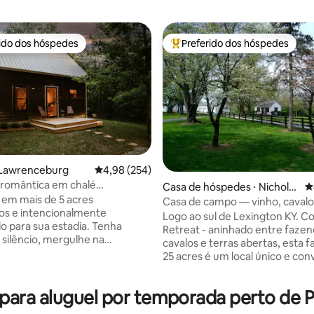
rido dos hóspedes
Preferido dos hóspedes
 melhores preferidos dos hóspedes
Entre os melhores preferidos d
édia de 5, 323 avaliações
 Lawrenceburg
4,98 de uma avaliação média de 5, 254 avalia
4,98 (254)
 romântica em chalé
Casa de hóspedes ⋅ Nicholas
4
nte com lareira externa e
em mais de 5 acres
ville
Casa de campo — vinho, cavalo
 de hidromassagem
os e intencionalmente
conveniente
Logo ao sul de Lexington KY. Cottage
o para sua estadia. Tenha
Retreat - aninhado entre fazen
 silêncio, mergulhe na
cavalos e terras abertas, esta 
 apoie seu rejuvenescimento e
25 acres é um local único e co
seu fluxo criativo. As
para relaxar e passar um temp
es incluem trilha de
relaxando. 7,8 milhas do Aeroporto
 no local, espaço de trabalho
ra aluguel por temporada perto de Ple
Bluegrass, 10,8 milhas da Rupp 
, fogão a lenha, varanda
milhas de Keeneland - você est