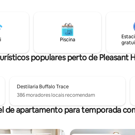
edes, refeições ao ar livre,
de vários itens de interesse. Desfrute da
ardim lunar, banheira de
casa de campo privada totalm
sagem de água salgada e
remodelada, caminhe pela pista
o ar livre. Perto de Beaver
desfrute da proximidade de cav
calizado ao longo da Bourbon
talvez compre uma garrafa de 
oucos minutos das destilarias
local. Animais de estimação e fumar não
Estac
ey e Four Roses. (Nota: apenas
são permitidos. Obrigado.
i
Piscina
res de 18 anos)
gratui
rísticos populares perto de Pleasant Hi
Destilaria Buffalo Trace
386 moradores locais recomendam
el de apartamento para temporada com