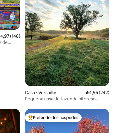
ções
,97 de uma avaliação média de 5, 148 avaliações
4,97 (148)
a de
Casa ⋅ Versailles
4,95 de uma avaliação 
4,95 (242)
Pequena casa de fazenda pitoresca
perto de Keeneland/cavalos
Preferido dos hóspedes
os hóspedes
Entre os melhores preferidos dos hóspedes