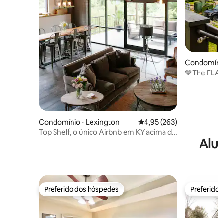
Condomíni
💙The FLA
estacion
Condomínio ⋅ Lexington
4,95 de uma avaliação m
4,95 (263)
Top Shelf, o único Airbnb em KY acima de
Alu
uma destilaria
Preferido dos hóspedes
Preferid
Preferido dos hóspedes
Preferid