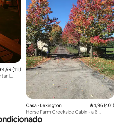
ções
4,99 de uma avaliação média de 5, 111 avaliações
4,99 (111)
tar |
Fogueira
Casa ⋅ Lexington
4,96 de uma avaliação 
4,96 (401)
Horse Farm Creekside Cabin - a 6
ondicionado
minutos do KY Horse Park