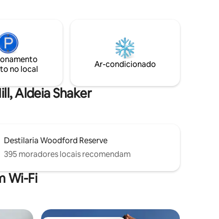
de pedra e varanda com mesa e
cadeiras. Rodeado pela natureza e belas
ente
vistas do rio e das paliçadas. Esconda-se
,
em reclusão a poucos minutos do centro
alos e
de Wilmore, Asbury University &
vinho no
Seminary. 35 minutos ou menos do
ionamento
Aeroporto LEX, Keeneland e Shaker
Ar-condicionado
to no local
Village. Não são permitidos hóspedes
adicionais sem permissão, nem festas.
ll, Aldeia Shaker
Destilaria Woodford Reserve
395 moradores locais recomendam
 Wi-Fi