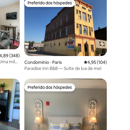
Preferido dos hóspedes
Preferido dos hóspedes
,89 de uma avaliação média de 5, 348 avaliações
4,89 (348)
 Uma milha
Condomínio ⋅ Paris
4,95 de uma avaliação 
4,95 (104)
ções
Paradise Inn B&B — Suíte de lua de mel
Preferido dos hóspedes
Preferido dos hóspedes