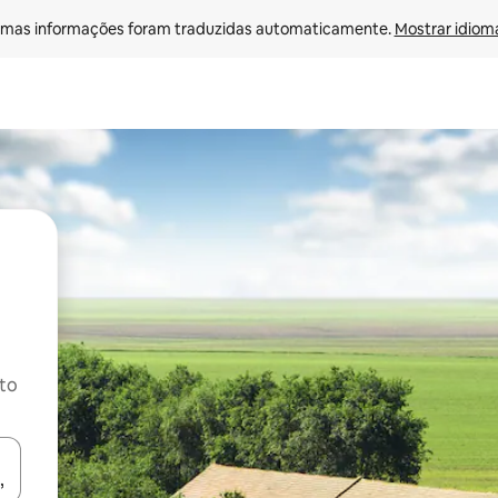
mas informações foram traduzidas automaticamente. 
Mostrar idioma
ito
ore-os usando as seta para cima e para baixo do teclado ou tocando e