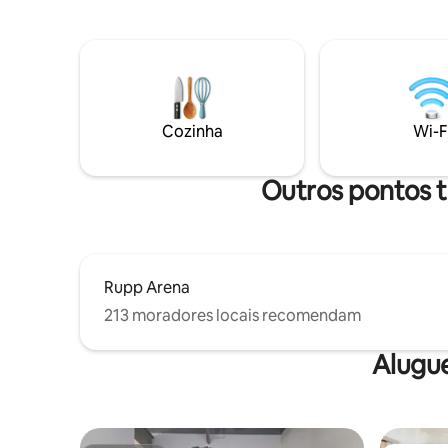
banheiras de hidromassagem duplas
coberta, r
com vista para o riacho. Cama ✔ Queen
lareira, j
✔ Deck ao ar livre com assentos ✔
hidromas
Banheiras de casal ao ar livre Chuveiro ✔
chuveiro a
ao ar livre ✔ Vaso sanitário de
Lake e lo
compostagem Acesso a✔ riachos ✔
Trail, a p
Estação de cozinha interna ✔ Água
Wild Turk
Cozinha
Wi-F
Quente
para maio
Outros pontos tu
Rupp Arena
213 moradores locais recomendam
Alugu