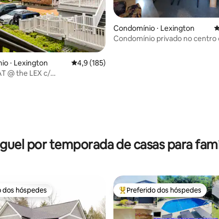
Condomínio ⋅ Lexington
4
Condomínio privado no centro 
o ⋅ Lexington
4,9 de uma avaliação média de 5, 185 avalia
4,9 (185)
T @ the LEX c/
amento-Horse Park-Bourbon
édia de 5, 263 avaliações
guel por temporada de casas para famí
o dos hóspedes
Preferido dos hóspedes
o dos hóspedes
Entre os melhores preferidos d