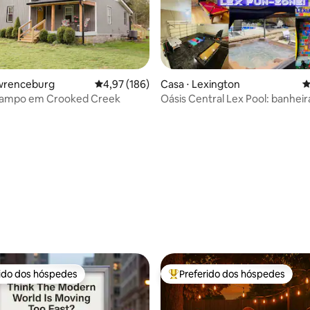
awrenceburg
4,97 de uma avaliação média de 5, 186 avalia
4,97 (186)
Casa ⋅ Lexington
4
campo em Crooked Creek
Oásis Central Lex Pool: banheir
édia de 5, 314 avaliações
hidromassagem! Sala de jogos!
Keeneland!
rido dos hóspedes
Preferido dos hóspedes
 melhores preferidos dos hóspedes
Entre os melhores preferidos d