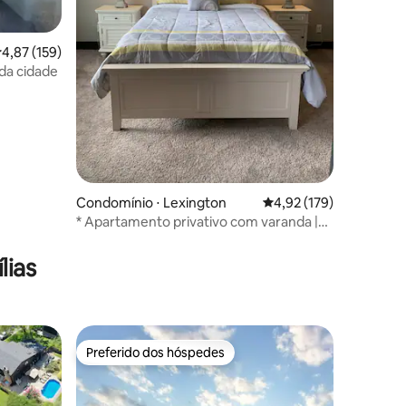
,87 de uma avaliação média de 5, 159 avaliações
4,87 (159)
da cidade
ções
Condomínio ⋅ Lexington
4,92 de uma avaliação 
4,92 (179)
* Apartamento privativo com varanda |
W/D dentro do apt*
lias
Preferido dos hóspedes
os hóspedes
Preferido dos hóspedes