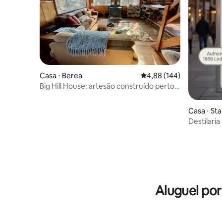
Casa ⋅ Berea
4,88 de uma avaliação m
4,88 (144)
Big Hill House: artesão construído perto
de Berea Hiking
Casa ⋅ S
Destilaria
Aluguel po