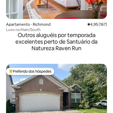
Apartamento ⋅ Richmond
4,95 de uma av
4,95 (167)
Luxo na Main/South
Outros aluguéis por temporada
excelentes perto de Santuário da
Natureza Raven Run
Preferido dos hóspedes
Entre os melhores preferidos dos hóspedes