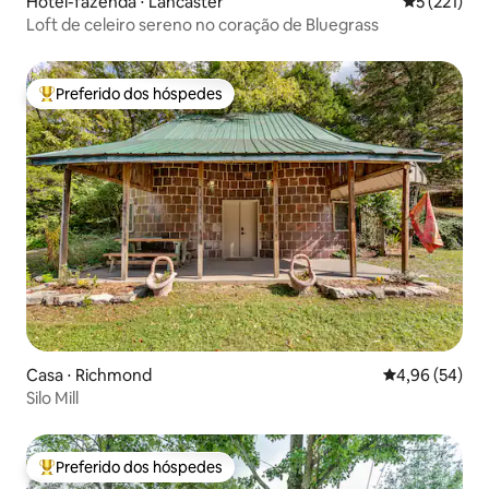
Hotel-fazenda ⋅ Lancaster
5 de uma av
5 (221)
Loft de celeiro sereno no coração de Bluegrass
Preferido dos hóspedes
Entre os melhores preferidos dos hóspedes
Casa ⋅ Richmond
4,96 de uma a
4,96 (54)
Silo Mill
Preferido dos hóspedes
Entre os melhores preferidos dos hóspedes