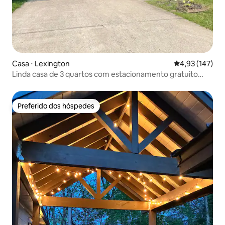
Casa ⋅ Lexington
4,93 de uma av
4,93 (147)
Linda casa de 3 quartos com estacionamento gratuito
perto da I-75
Preferido dos hóspedes
Preferido dos hóspedes