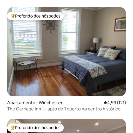
frente ao Rupp
Preferido dos hóspedes
Entre os melhores preferidos dos hóspedes
Apartamento ⋅ Winchester
4,93 de uma av
4,93 (121)
The Carriage Inn — apto de 1 quarto no centro histórico
Preferido dos hóspedes
Entre os melhores preferidos dos hóspedes