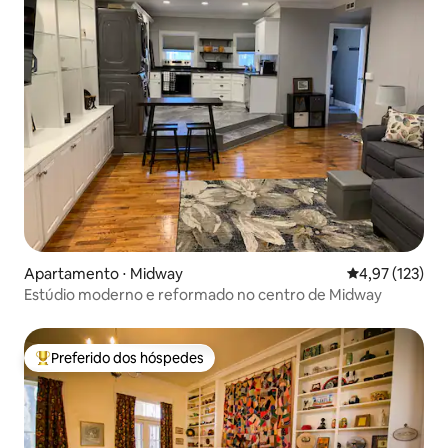
Apartamento ⋅ Midway
4,97 de uma av
4,97 (123)
Estúdio moderno e reformado no centro de Midway
Preferido dos hóspedes
Entre os melhores preferidos dos hóspedes