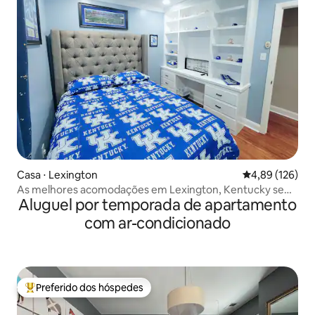
Casa ⋅ Lexington
4,89 de uma av
4,89 (126)
As melhores acomodações em Lexington, Kentucky sem
Aluguel por temporada de apartamento
taxa de limpeza
com ar-condicionado
Preferido dos hóspedes
Entre os melhores preferidos dos hóspedes