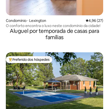
Condomínio ⋅ Lexington
4,96 de uma a
4,96 (27)
O conforto encontra o luxo neste condomínio da cidade!
Aluguel por temporada de casas para
famílias
Preferido dos hóspedes
Entre os melhores preferidos dos hóspedes