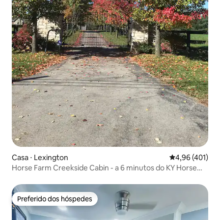
Casa ⋅ Lexington
4,96 de uma av
4,96 (401)
Horse Farm Creekside Cabin - a 6 minutos do KY Horse
Park
Preferido dos hóspedes
Preferido dos hóspedes