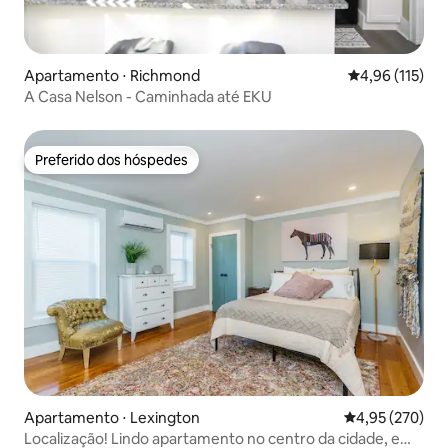
Apartamento ⋅ Richmond
4,96 de uma av
4,96 (115)
A Casa Nelson - Caminhada até EKU
Preferido dos hóspedes
Preferido dos hóspedes
Apartamento ⋅ Lexington
4,95 de uma av
4,95 (270)
Localização! Lindo apartamento no centro da cidade, em