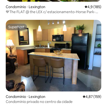
Condomínio ⋅ Lexington
4,9 de uma av
4,9 (185)
💙The FLAT @ the LEX c/ estacionamento-Horse Park-
Bourbon
Superhost
Superhost
Condomínio ⋅ Lexington
4,87 de uma av
4,87 (159)
Condomínio privado no centro da cidade