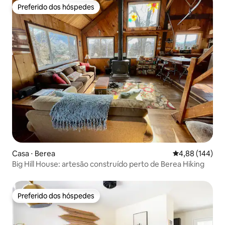
Preferido dos hóspedes
Preferido dos hóspedes
Casa ⋅ Berea
4,88 de uma av
4,88 (144)
Big Hill House: artesão construído perto de Berea Hiking
Preferido dos hóspedes
Preferido dos hóspedes