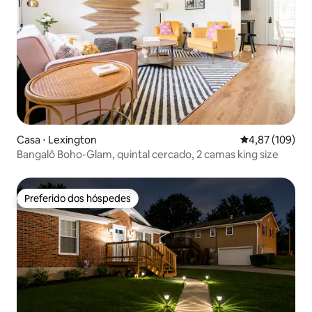
Casa ⋅ Lexington
4,87 de uma av
4,87 (109)
Bangalô Boho-Glam, quintal cercado, 2 camas king size
Preferido dos hóspedes
Preferido dos hóspedes