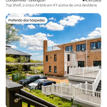
Condomínio ⋅ Lexington
4,95 de uma av
4,95 (263)
Top Shelf, o único Airbnb em KY acima de uma destilaria
Preferido dos hóspedes
Preferido dos hóspedes