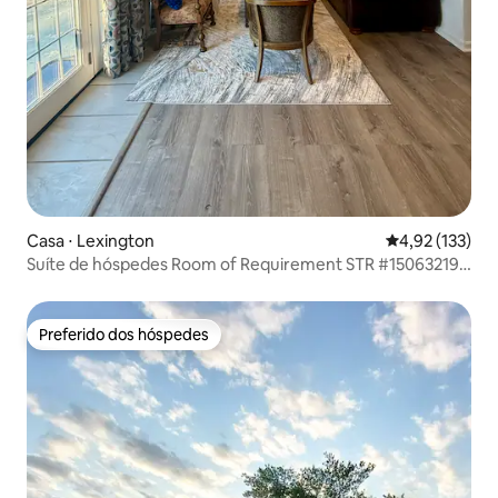
Casa ⋅ Lexington
4,92 de uma av
4,92 (133)
Suíte de hóspedes Room of Requirement STR #15063219-
1
Preferido dos hóspedes
Preferido dos hóspedes