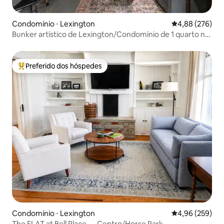
Condomínio ⋅ Lexington
4,88 de uma ava
4,88 (276)
Bunker artístico de Lexington/Condomínio de 1 quarto no
centro da cidade
Preferido dos hóspedes
Entre os melhores preferidos dos hóspedes
Condomínio ⋅ Lexington
4,96 de uma ava
4,96 (259)
The FLAT at Bell Place — Centro/Horse Park