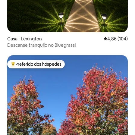
Casa ⋅ Lexington
4,86 de uma av
4,86 (104)
Descanse tranquilo no Bluegrass!
Preferido dos hóspedes
Entre os melhores preferidos dos hóspedes