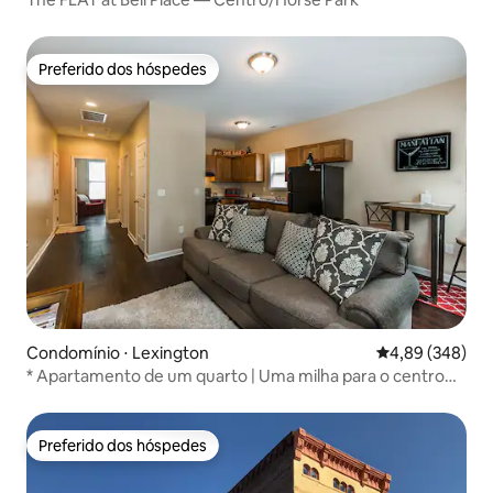
Preferido dos hóspedes
Preferido dos hóspedes
Condomínio ⋅ Lexington
4,89 de uma ava
4,89 (348)
* Apartamento de um quarto | Uma milha para o centro
de Lex *
Preferido dos hóspedes
Preferido dos hóspedes