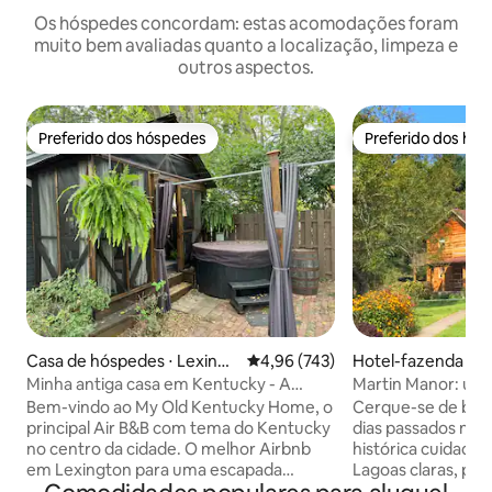
Os hóspedes concordam: estas acomodações foram
muito bem avaliadas quanto a localização, limpeza e
outros aspectos.
Preferido dos hóspedes
Preferido dos hó
Preferido dos hóspedes
Preferido dos hó
Casa de hóspedes ⋅ Lexingt
4,96 de uma avaliação média de 
4,96 (743)
Hotel-fazenda ⋅ 
on
Minha antiga casa em Kentucky - A
Martin Manor: uma 
melhor estadia no centro de LEX!
cabana de madeir
Bem-vindo ao My Old Kentucky Home, o
Cerque-se de bele
principal Air B&B com tema do Kentucky
dias passados nes
no centro da cidade. O melhor Airbnb
histórica cuidado
em Lexington para uma escapada
Lagoas claras, pin
romântica ou relaxante! Nenhum
mesas de piqueniq