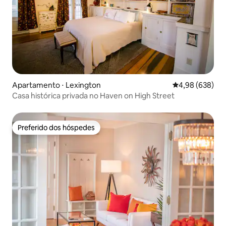
Apartamento ⋅ Lexington
4,98 de uma ava
4,98 (638)
Casa histórica privada no Haven on High Street
Preferido dos hóspedes
Preferido dos hóspedes